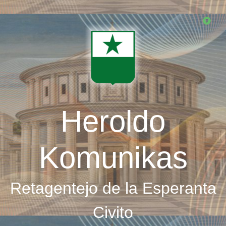
Skip
to
main
content
Heroldo
Komunikas
Retagentejo de la Esperanta
Civito