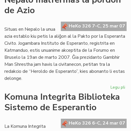
inf
de Azio
ra
de
de
HeKo 326 7-C, 25 mar 07
Wi
Situas en Nepalo la unua
Au
azia establo kiu petis la aliĝon al la Pakto por la Esperanta
Civito. Jogambara Instituto de Esperanto, registrita en
Katmanduo, estis unuanime akceptita de la Forumo en
Bruselo la 19an de marto 2007. Ĝia prezidanto Gambhir
Man Shrestha jam havis la civitanecon, petitan tra la
redakcio de “Heroldo de Esperanto”, kies abonanto li estas
delonge.
Legu pli
pri
Ne
Komuna Integrita Biblioteka
ma
Sistemo de Esperantio
la
po
de
HeKo 326 6-C, 24 mar 07
Az
La Komuna Integrita