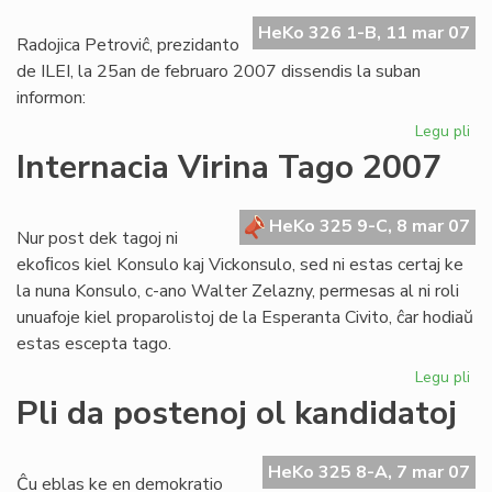
Br
HeKo 326 1-B, 11 mar 07
Radojica Petroviĉ, prezidanto
de ILEI, la 25an de februaro 2007 dissendis la suban
informon:
Legu pli
pri
Be
Internacia Virina Tago 2007
ILE
se
mi
HeKo 325 9-C, 8 mar 07
Nur post dek tagoj ni
vua
ekoﬁcos kiel Konsulo kaj Vickonsulo, sed ni estas certaj ke
la nuna Konsulo, c-ano Walter Zelazny, permesas al ni roli
unuafoje kiel proparolistoj de la Esperanta Civito, ĉar hodiaŭ
estas escepta tago.
Legu pli
pri
Int
Pli da postenoj ol kandidatoj
Vir
Ta
20
HeKo 325 8-A, 7 mar 07
Ĉu eblas ke en demokratio