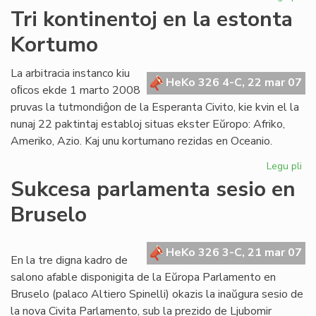
Za
Tri kontinentoj en la estonta
Lit
Kortumo
Es
Jub
20
La arbitracia instanco kiu
HeKo 326 4-C, 22 mar 07
oﬁcos ekde 1 marto 2008
pruvas la tutmondiĝon de la Esperanta Civito, kie kvin el la
nunaj 22 paktintaj establoj situas ekster Eŭropo: Afriko,
Ameriko, Azio. Kaj unu kortumano rezidas en Oceanio.
Legu pli
pri
Tri
Sukcesa parlamenta sesio en
kon
Bruselo
en
la
es
HeKo 326 3-C, 21 mar 07
Ko
En la tre digna kadro de
salono afable disponigita de la Eŭropa Parlamento en
Bruselo (palaco Altiero Spinelli) okazis la inaŭgura sesio de
la nova Civita Parlamento, sub la prezido de Ljubomir