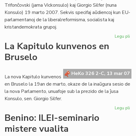
Trifonĉovski (jama Vickonsulo) kaj Giorgio Silfer (nuna
Konsulo) 19 marto 2007. Sekvis specifaj aŭdiencoj kun EU-
parlamentanoj de la liberalreformisma, socialista kaj
kristandemokrata grupoj.
Legu pli
pri
Su
La Kapitulo kunvenos en
pa
Bruselo
ses
en
Br
HeKo 326 2-C, 13 mar 07
La nova Kapitulo kunvenos
en Bruselo la 19an de marto, okaze de la inaŭgura sesio de
la nova Parlamento, unuafoje sub la prezido de la ĵusa
Konsulo, sen. Giorgio Silfer.
Legu pli
pri
La
Benino: ILEI-seminario
Kap
mistere vualita
ku
en