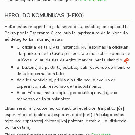
HEROLDO KOMUNIKAS (HEKO)
HeKo estas retagentejo je la servo de la establoj en kaj apud la
Pakto por la Esperanta Civito, sub la imprimaturo de la Konsulo
aŭ delegito. La informoj estas:
C:
oﬁcialaj de la Civitaj instancoj, kiuj esprimas la oﬁcialan
starpunkton de la Civito pri specifa temo, sub responso de
la Konsulo, aŭ de ties delegito, markitaj per la simbolo
.
B:
bultenaj de paktintaj establoj, sub responso de membro
de la koncerna komitato.
A:
alies neoﬁcialaj, pri kio ajn utila por la evoluo de
Esperantio, sub responso de la subskribinto.
E:
pri Eŭropaj institucioj kaj geopolitikaj novaĵoj, sub
responso de la subskribinto.
Eblas
sendi
artikolon
aŭ kontakti la redakcion tra
pakto
[ĉe]
esperantio
.
net
(pakto[at]esperantio[dot]net)
. Publikigo estas
rajto por esperantaj civitanoj kaj paktintaj establoj, laŭdiskrecia
por la ceteraj.