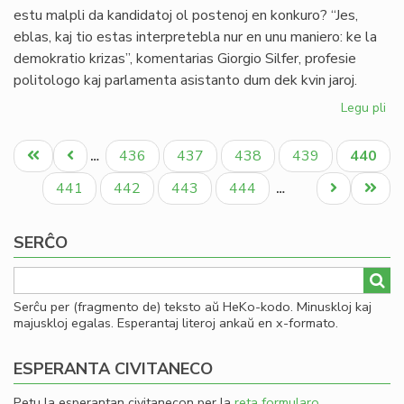
estu malpli da kandidatoj ol postenoj en konkuro? “Jes,
eblas, kaj tio estas interpretebla nur en unu maniero: ke la
demokratio krizas”, komentarias Giorgio Silfer, profesie
politologo kaj parlamenta asistanto dum dek kvin jaroj.
Legu pli
pri
Pli
Pagination
da
Unua
Antaŭa
Paĝo
Paĝo
Paĝo
Paĝo
Aktual
436
437
438
439
440
…
po
paĝo
paĝo
paĝo
ol
Paĝo
Paĝo
Paĝo
Paĝo
Next
Last
441
442
443
444
…
kan
page
page
SERĈO
Serĉu per (fragmento de) teksto aŭ HeKo-kodo. Minuskloj kaj
majuskloj egalas. Esperantaj literoj ankaŭ en x-formato.
ESPERANTA CIVITANECO
Petu la esperantan civitanecon per la
reta formularo
.