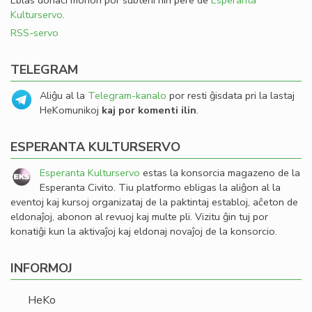
Eblas donaci monon por subteni nin pere de
Esperanta
Kulturservo
.
RSS-servo
TELEGRAM
Aliĝu al la
Telegram-kanalo
por resti ĝisdata pri la lastaj
HeKomunikoj
kaj por komenti ilin
.
ESPERANTA KULTURSERVO
Esperanta Kulturservo
estas la konsorcia magazeno de la
Esperanta Civito. Tiu platformo ebligas la aliĝon al la
eventoj kaj kursoj organizataj de la paktintaj establoj, aĉeton de
eldonaĵoj, abonon al revuoj kaj multe pli. Vizitu ĝin tuj por
konatiĝi kun la aktivaĵoj kaj eldonaj novaĵoj de la konsorcio.
INFORMOJ
HeKo