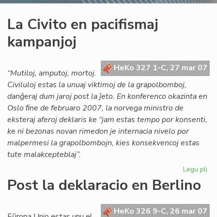
La Civito en pacifismaj
kampanjoj
HeKo 327 1-C, 27 mar 07
“Mutiloj, amputoj, mortoj.
Civiluloj estas la unuaj viktimoj de la grapolbomboj,
danĝeraj dum jaroj post la ĵeto. En konferenco okazinta en
Oslo ﬁne de februaro 2007, la norvega ministro de
eksteraj aferoj deklaris ke “jam estas tempo por konsenti,
ke ni bezonas novan rimedon je internacia nivelo por
malpermesi la grapolbombojn, kies konsekvencoj estas
tute malakcepteblaj”.
Legu pli
pri
La
Post la deklaracio en Berlino
Civ
en
pac
HeKo 326 9-C, 26 mar 07
Eŭropa Unio estas unu el