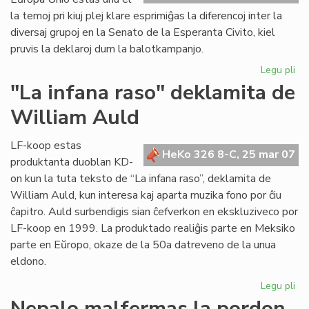
ka
la temoj pri kiuj plej klare esprimiĝas la diferencoj inter la
diversaj grupoj en la Senato de la Esperanta Civito, kiel
pruvis la deklaroj dum la balotkampanjo.
Legu pli
pri
Po
"La infana raso" deklamita de
la
William Auld
dek
en
Ber
LF-koop estas
HeKo 326 8-C, 25 mar 07
produktanta duoblan KD-
on kun la tuta teksto de “La infana raso”, deklamita de
William Auld, kun interesa kaj aparta muzika fono por ĉiu
ĉapitro. Auld surbendigis sian ĉefverkon en ekskluziveco por
LF-koop en 1999. La produktado realiĝis parte en Meksiko
parte en Eŭropo, okaze de la 50a datreveno de la unua
eldono.
Legu pli
pri
"L
Nepalo malfermas la pordon