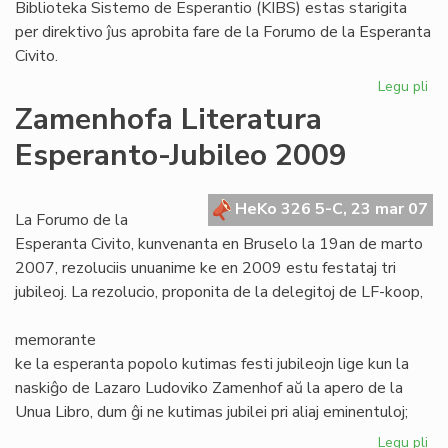
Biblioteka Sistemo de Esperantio (KIBS) estas starigita
per direktivo ĵus aprobita fare de la Forumo de la Esperanta
Civito.
Legu pli
pri
Ko
Zamenhofa Literatura
Int
Esperanto-Jubileo 2009
Bib
Si
de
HeKo 326 5-C, 23 mar 07
Es
La Forumo de la
Esperanta Civito, kunvenanta en Bruselo la 19an de marto
2007, rezoluciis unuanime ke en 2009 estu festataj tri
jubileoj. La rezolucio, proponita de la delegitoj de LF-koop,
memorante
ke la esperanta popolo kutimas festi jubileojn lige kun la
naskiĝo de Lazaro Ludoviko Zamenhof aŭ la apero de la
Unua Libro, dum ĝi ne kutimas jubilei pri aliaj eminentuloj;
Legu pli
pri