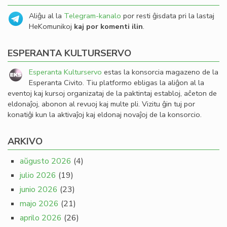
Aliĝu al la
Telegram-kanalo
por resti ĝisdata pri la lastaj
HeKomunikoj
kaj por komenti ilin
.
ESPERANTA KULTURSERVO
Esperanta Kulturservo
estas la konsorcia magazeno de la
Esperanta Civito. Tiu platformo ebligas la aliĝon al la
eventoj kaj kursoj organizataj de la paktintaj establoj, aĉeton de
eldonaĵoj, abonon al revuoj kaj multe pli. Vizitu ĝin tuj por
konatiĝi kun la aktivaĵoj kaj eldonaj novaĵoj de la konsorcio.
ARKIVO
aŭgusto 2026
(4)
julio 2026
(19)
junio 2026
(23)
majo 2026
(21)
aprilo 2026
(26)