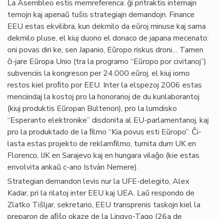
La Asembleo estis memreferenca: ĝi pritraktis internajn
temojn kaj apenaŭ tuŝis strategiajn demandojn. Finance
EEU estas ekvilibra, kun dekmilo da eŭroj minuse kaj sama
dekmilo pluse, el kiuj duono el donaco de japana mecenato:
oni povas diri ke, sen Japanio, Eŭropo riskus droni… Tamen
ĉi-jare Eŭropa Unio (tra la programo “Eŭropo por civitanoj”)
subvenciis la kongreson per 24.000 eŭroj, el kiuj iomo
restos kiel proﬁto por EEU. Inter la elspezoj 2006 estas
menciindaj la kostoj pro la honorarioj de du kunlaborantoj
(kiuj produktis Eŭropan Bultenon), pro la lumdisko
“Esperanto elektronike” disdonita al EU-parlamentanoj, kaj
pro la produktado de la ﬁlmo “Kia povus esti Eŭropo”. Ĉi-
lasta estas projekto de reklamﬁlmo, turnita dum UK en
Florenco, IJK en Sarajevo kaj en hungara vilaĝo (kie estas
envolvita ankaŭ c-ano Istvàn Nemere).
Strategian demandon levis nur la UFE-delegito, Alex
Kadar, pri la rilatoj inter EEU kaj UEA. Laŭ respondo de
Zlatko Tiŝljar, sekretario, EEU transprenis taskojn kiel la
preparon de aﬁŝo okaze de la Lingvo-Tago (26a de