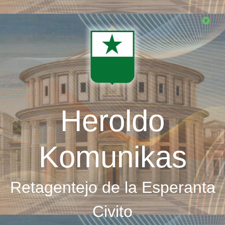
Skip
to
main
content
Heroldo
Komunikas
Retagentejo de la Esperanta
Civito