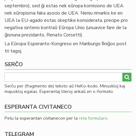
septembro), sed ĝi estas nek eŭropa komisiono de UEA
nek eŭropisma faka asocio de UEA. Neniu rimarkis ke en
UEA la EU-agado estas skeptike konsiderata, precipe pro
negativa sinteno kontraŭ Eŭropa Unio (unuavice fare de la
ĝisnuna prezidanto, Renato Corsetti).
La Eŭropa Esperanto-Kongreso en Mariburgo ﬁniĝos post
tri tagoj.
SERĈO
Serĉu per (fragmento de) teksto aŭ HeKo-kodo. Minuskloj kaj
majuskloj egalas. Esperantaj literoj ankaŭ en x-formato.
ESPERANTA CIVITANECO
Petu la esperantan civitanecon per la
reta formularo
.
TELEGRAM