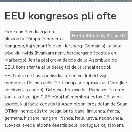
EEU kongresos pli ofte
Ekde nun ĉiun duan jaron
HeKo 335 5-A, 31 jul 07
okazos la Eŭropa Esperanto-
Kongreso, kaj venontfoje en Herzberg (Germanio), la sola
urbo kiu invitis (kvankam neniu hercbergano ĉeestas en
Mariburgo). Jen la plej grava decido de la Asembleo de
EEU, konsistanta el la delegitoj de la landaj asocioj.
EEU fakte ne havas individuajn, sed nur kolektivajn
membrojn. Ĝis nun aliĝis 27 landaj asocioj: mankas Cipro (kie
ne ekzistas asocio), Bulgario, Estonio kaj Rumanio. En ordo
kun la kotizoj (po 0,25 eŭroj laŭ membro) estas 15 landaj
asocioj, kiuj fakte ĉeestis la Asembleon, prezidatan de Sean
O’Riain, nome: aŭstra, belga, brita, dana, ﬁnnlanda, franca,
germana, hispana, hungara, irlanda, itala, latva, nederlanda,
slovaka, sveda; aldone ĉeestis pola, portugala kaj slovena.