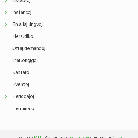
Establoj
Instancoj
En aliaj lingvoj
Heraldiko
Oftaj demandoj
Mallongigoj
Kantaro
Eventoj
Periodaĵoj
Terminaro
Dizajno de
MTT
· Programo de
Tramontána
· Funkcio de
Drupal