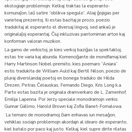
ekologiajn problemojn. Kelkaj traktas la esperanto-
komunaĵon, laŭ satire “oblikva spegulo”. Aliaj ĝojigas per
varieteaj prezentoj. Ili estas bazitaj je prozo, poezio
tradukitaj al esperanto el diversaj lingvoj, sed ankaŭ je
originalaĵoj esperantaj. Ĉiuj inkluzivas pantomiman arton kaj
konforman valoran muzikon.
La gamo de verkistoj, je kies verkoj baziĝas la spektakloj,
estas tre varia kaj abunda. Komenciĝante de mondfamaj kiel
Harry Martinson Nobel-premiito, kies poemaro “Aniara”
estis tradukita de William Auld kaj Bertil Nilson, poezio de
pluraj diverslandaj poetoj en bonega traduko de Hilda
Drezen, Petras Ĉelauskas, Fernando Diego, Kris Long k.a.
Parto estas bazita je originala dramverkaro de L. Zamenhof,
Emilija Lapenna. Por Jerzy speciale monodramojn verkis:
Gunnar Gällmo, Harold Brown kaj Zoﬁa Banet-Fornalowa.
La temaro de monodramoj ĉiam enhavas iun mesaĝon,
vehiklas sociajn problemojn akordajn al idearo de esperanto,
kiel batalo por paco kaj justo. Kelkaj, kiel supre dirite rilatas