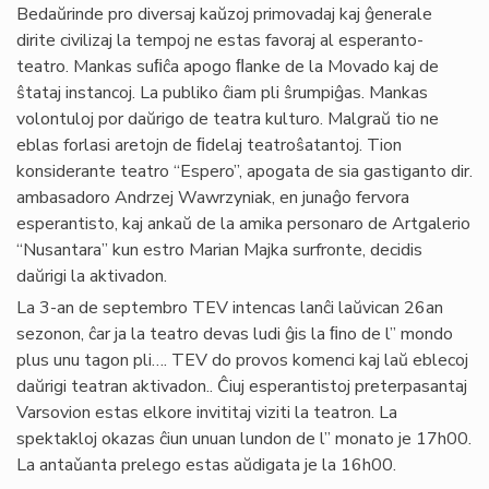
Bedaŭrinde pro diversaj kaŭzoj primovadaj kaj ĝenerale
dirite civilizaj la tempoj ne estas favoraj al esperanto-
teatro. Mankas suﬁĉa apogo ﬂanke de la Movado kaj de
ŝtataj instancoj. La publiko ĉiam pli ŝrumpiĝas. Mankas
volontuloj por daŭrigo de teatra kulturo. Malgraŭ tio ne
eblas forlasi aretojn de ﬁdelaj teatroŝatantoj. Tion
konsiderante teatro “Espero”, apogata de sia gastiganto dir.
ambasadoro Andrzej Wawrzyniak, en junaĝo fervora
esperantisto, kaj ankaŭ de la amika personaro de Artgalerio
“Nusantara” kun estro Marian Majka surfronte, decidis
daŭrigi la aktivadon.
La 3-an de septembro TEV intencas lanĉi laŭvican 26an
sezonon, ĉar ja la teatro devas ludi ĝis la ﬁno de l” mondo
plus unu tagon pli…. TEV do provos komenci kaj laŭ eblecoj
daŭrigi teatran aktivadon.. Ĉiuj esperantistoj preterpasantaj
Varsovion estas elkore invititaj viziti la teatron. La
spektakloj okazas ĉiun unuan lundon de l” monato je 17h00.
La antaǔanta prelego estas aŭdigata je la 16h00.