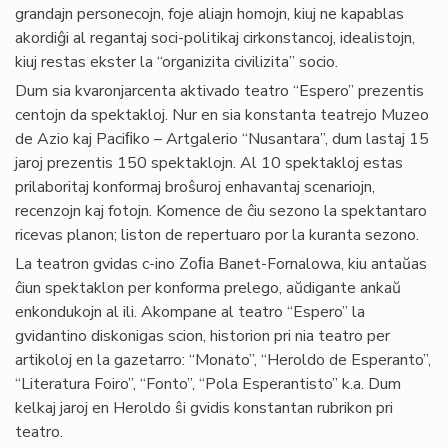
grandajn personecojn, foje aliajn homojn, kiuj ne kapablas
akordiĝi al regantaj soci-politikaj cirkonstancoj, idealistojn,
kiuj restas ekster la “organizita civilizita” socio.
Dum sia kvaronjarcenta aktivado teatro “Espero” prezentis
centojn da spektakloj. Nur en sia konstanta teatrejo Muzeo
de Azio kaj Paciﬁko – Artgalerio “Nusantara”, dum lastaj 15
jaroj prezentis 150 spektaklojn. Al 10 spektakloj estas
prilaboritaj konformaj broŝuroj enhavantaj scenariojn,
recenzojn kaj fotojn. Komence de ĉiu sezono la spektantaro
ricevas planon; liston de repertuaro por la kuranta sezono.
La teatron gvidas c-ino Zoﬁa Banet-Fornalowa, kiu antaŭas
ĉiun spektaklon per konforma prelego, aŭdigante ankaŭ
enkondukojn al ili. Akompane al teatro “Espero” la
gvidantino diskonigas scion, historion pri nia teatro per
artikoloj en la gazetarro: “Monato”, “Heroldo de Esperanto”,
“Literatura Foiro”, “Fonto”, “Pola Esperantisto” k.a. Dum
kelkaj jaroj en Heroldo ŝi gvidis konstantan rubrikon pri
teatro.