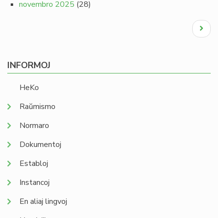
novembro 2025
(28)
Pagination
Next
page
INFORMOJ
HeKo
Raŭmismo
Normaro
Dokumentoj
Establoj
Instancoj
En aliaj lingvoj