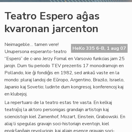
Teatro Espero aĝas
kvaronan jarcenton
Neimageble… tamen vere!
HeKo 335 6-B, 1 aug 07
Unupersona esperanto-teatro
“Espero” de c-ano Jerzy Fornal en Varsovio funkcias jam 25
jarojn. Dum tiu periodo TEV prezentis 17 monodramojn en
Pollando, kie ĝi fondiĝis en 1982, sed ankaŭ vaste en la
mondo: pluraj landoj de Eŭropo, Argentino, Brazilo, Israelo,
Japanio kaj Sovetio; ludinte dum kongresoj, konferencoj kaj
en klubejoj.
La repertuaro de la teatro estas tre vasta. En kelkaj
teatraĵoj la aktoro personigas grandajn artistojn kaj
sciencistojn kiel Zamenhof, Mozart, Einstein, Grabowski. En
aliaj li spegulas gravajn soci-historiajn eventojn, kiel
epokŝanĝajn revoluciojn, kaj aliajn esence gravajn soci-