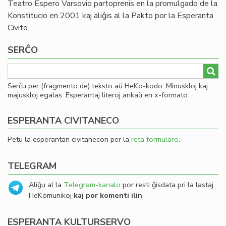
Teatro Espero Varsovio partoprenis en la promulgado de la
Konstitucio en 2001 kaj aliĝis al la Pakto por la Esperanta
Civito.
SERĈO
Serĉu per (fragmento de) teksto aŭ HeKo-kodo. Minuskloj kaj
majuskloj egalas. Esperantaj literoj ankaŭ en x-formato.
ESPERANTA CIVITANECO
Petu la esperantan civitanecon per la
reta formularo
.
TELEGRAM
Aliĝu al la
Telegram-kanalo
por resti ĝisdata pri la lastaj
HeKomunikoj
kaj por komenti ilin
.
ESPERANTA KULTURSERVO