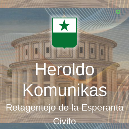
Skip
to
main
content
Heroldo
Komunikas
Retagentejo de la Esperanta
Civito