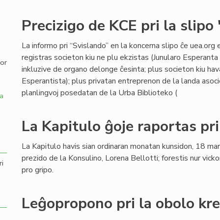
,
Precizigo de KCE pri la slipo
La informo pri “Svislando” en la koncerna slipo ĉe uea.org 
registras societon kiu ne plu ekzistas (Junularo Esperanta 
por
inkluzive de organo delonge ĉesinta; plus societon kiu hav
Esperantista); plus privatan entreprenon de la landa asocie
planlingvoj posedatan de la Urba Biblioteko (
a
La Kapitulo ĝoje raportas pr
La Kapitulo havis sian ordinaran monatan kunsidon, 18 ma
prezido de la Konsulino, Lorena Bellotti; forestis nur vicko
ri
pro gripo.
Leĝopropono pri la obolo kr