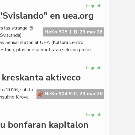
Legu pli
pri
La
 "Svislando" en uea.org
itala
popolo
estas stranga: ĝi
ne
HeKo 905 1-B, 23 mar 26
Svislanda),
ratifis
as neniun rilaton al UEA (Kultura Centro
la
strino; plus neesperantistan sekcion pri ĉiuj
justicreformon
Legu pli
pri
Precizigo
i kreskanta aktiveco
de
KCE
rto 2026, sub la
pri
HeKo 904 9-C, 23 mar 26
nsulino Kirova,
la
slipo
"Svislando"
Legu pli
pri
en
La
eu bonfaran kapitalon
uea.org
Kapitulo
ĝoje