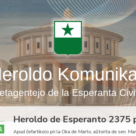
eroldo Komunik
etagentejo de la Esperanta Civi
Heroldo de Esperanto 2375 p
Apud ĉefartikolo pri la Oka de Marto, aŭtorita de sen. Ma