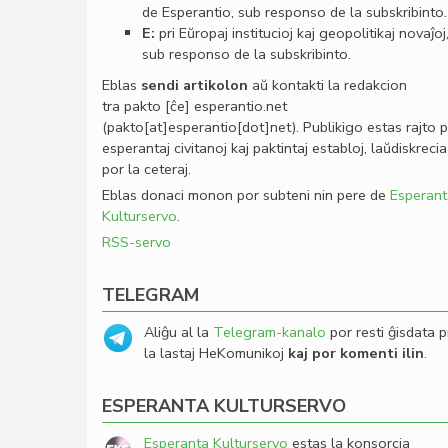
de Esperantio, sub responso de la subskribinto.
E:
pri Eŭropaj institucioj kaj geopolitikaj novaĵoj
sub responso de la subskribinto.
Eblas
sendi
artikolon
aŭ kontakti la redakcion
tra
pakto
[ĉe]
esperantio
.
net
(pakto[at]esperantio[dot]net)
. Publikigo estas rajto 
esperantaj civitanoj kaj paktintaj establoj, laŭdiskrecia
por la ceteraj.
Eblas donaci monon por subteni nin pere de
Esperant
Kulturservo
.
RSS-servo
TELEGRAM
Aliĝu al la
Telegram-kanalo
por resti ĝisdata p
la lastaj HeKomunikoj
kaj por komenti ilin
.
ESPERANTA KULTURSERVO
Esperanta Kulturservo
estas la konsorcia