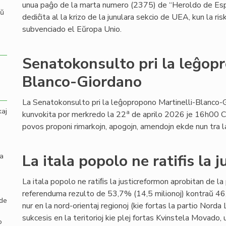
unua paĝo de la marta numero (2375) de “Heroldo de Es
aŭ
dediĉita al la krizo de la junulara sekcio de UEA, kun la ri
subvenciado el Eŭropa Unio.
Senatokonsulto pri la leĝopr
Blanco-Giordano
La Senatokonsulto pri la leĝopropono Martinelli-Blanco-
kaj
a
kunvokita por merkredo la 22
de aprilo 2026 je 16h00 C
povos proponi rimarkojn, apogojn, amendojn ekde nun tra l
la
La itala popolo ne ratifis la 
La itala popolo ne ratiﬁs la justicreformon aprobitan de l
referenduma rezulto de 53,7% (14,5 milionoj) kontraŭ 46,
 de
nur en la nord-orientaj regionoj (kie fortas la partio Norda 
sukcesis en la teritorioj kie plej fortas Kvinstela Movado,
o