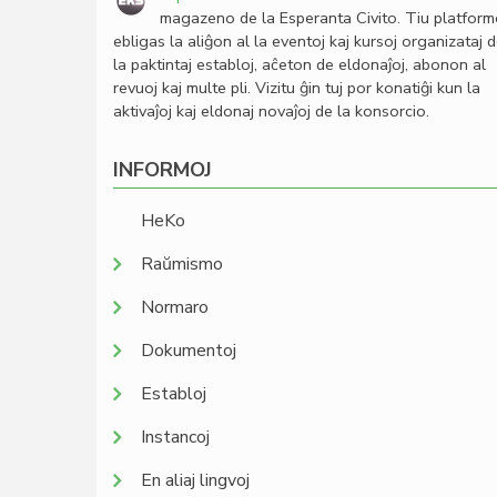
magazeno de la Esperanta Civito. Tiu platfor
ebligas la aliĝon al la eventoj kaj kursoj organizataj 
la paktintaj establoj, aĉeton de eldonaĵoj, abonon al
revuoj kaj multe pli. Vizitu ĝin tuj por konatiĝi kun la
aktivaĵoj kaj eldonaj novaĵoj de la konsorcio.
INFORMOJ
HeKo
Raŭmismo
Normaro
Dokumentoj
Establoj
Instancoj
En aliaj lingvoj