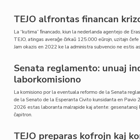
TEJO alfrontas financan kriz
La “kutima” ﬁnancado, kiun la nederlanda agentejo de Era
TEJO, atingas averaĝe ĉirkaŭ 125.000 eŭrojn, uzitajn ĉefe 
Jam okazis en 2022 ke la administra subvencio ne estis as
Senata reglamento: unuaj ind
laborkomisiono
La komisiono por la eventuala reformo de la Senata regla
de la Senato de la Esperanta Civito kunsidanta en Pavio
2026 estas laboranta malrapide kaj atente: gesenatanoj Fe
ĉapitron.
TEJO preparas kofrojn kaj k