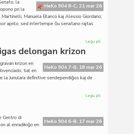
Senato, la
raportas
HeKo 904 8-C, 21 mar 26
opono pri la
pri
a Martinelli, Manuela Blanco kaj Alessio Giordano;
kreskanta
r aprilo, sed intertempe ĉiu senatano rajtas
aktiveco
Legu pli
pri
Leĝopropono
gas delongan krizon
pri
la
 gravan krizon en
obolo
HeKo 904 7-B, 18 mar 26
bvenciado; tial en
kreu
e la Junulara deﬁnitive sendependiĝos kaj de
bonfaran
kapitalon
Legu pli
pri
EU-
malsubvenciado
profundigas
e Centro di
delongan
HeKo 904 6-B, 17 mar 26
aŝon al enradikiĝo en
krizon