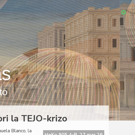
as
to
ri la TEJO-krizo
nuela Blanco, la
HeKo 905 4-B, 27 mar 26