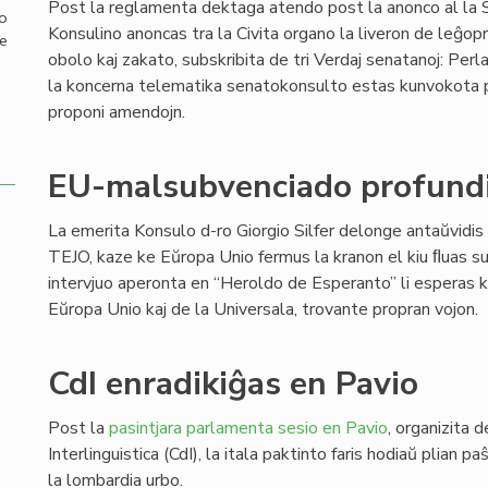
Post la reglamenta dektaga atendo post la anonco al la 
mo
Konsulino anoncas tra la Civita organo la liveron de leĝopr
de
obolo kaj zakato, subskribita de tri Verdaj senatanoj: Perl
la koncerna telematika senatokonsulto estas kunvokota po
proponi amendojn.
EU-malsubvenciado profundi
La emerita Konsulo d-ro Giorgio Silfer delonge antaŭvidis
TEJO, kaze ke Eŭropa Unio fermus la kranon el kiu ﬂuas su
intervjuo aperonta en “Heroldo de Esperanto” li esperas k
Eŭropa Unio kaj de la Universala, trovante propran vojon.
CdI enradikiĝas en Pavio
Post la
pasintjara parlamenta sesio en Pavio
, organizita d
Interlinguistica (CdI), la itala paktinto faris hodiaŭ plian p
la lombardia urbo.