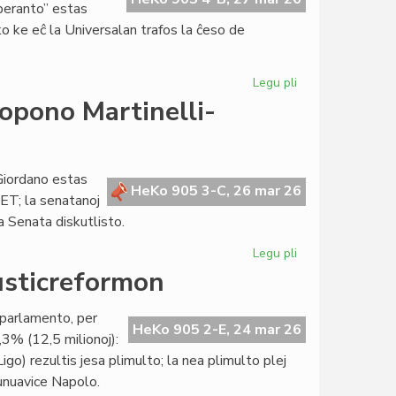
peranto” estas
sko ke eĉ la Universalan trafos la ĉeso de
Legu pli
pri
Heroldo
opono Martinelli-
de
Esperanto
2375
pri
Giordano estas
HeKo 905 3-C, 26 mar 26
la
ET; la senatanoj
TEJO-
a Senata diskutlisto.
krizo
Legu pli
pri
Senatokonsulto
justicreformon
pri
la
a parlamento, per
leĝopropono
HeKo 905 2-E, 24 mar 26
3% (12,5 milionoj):
Martinelli-
Ligo) rezultis jesa plimulto; la nea plimulto plej
Blanco-
 unuavice Napolo.
Giordano