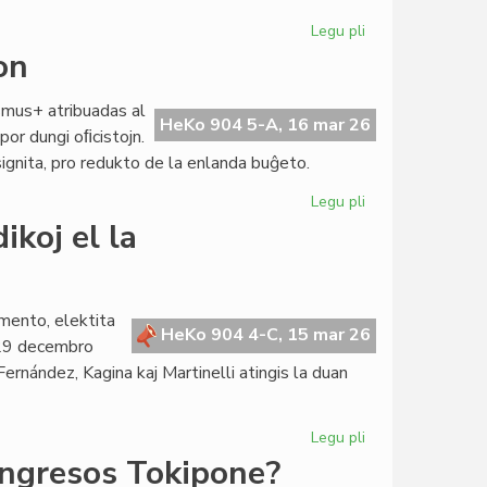
Legu pli
pri
CdI
on
enradikiĝas
en
smus+ atribuadas al
Pavio
HeKo 904 5-A, 16 mar 26
por dungi oﬁcistojn.
ignita, pro redukto de la enlanda buĝeto.
Legu pli
pri
TEJO
ikoj el la
alfrontas
financan
krizon
mento, elektita
HeKo 904 4-C, 15 mar 26
 29 decembro
rnández, Kagina kaj Martinelli atingis la duan
Legu pli
pri
Senata
ongresos Tokipone?
reglamento: