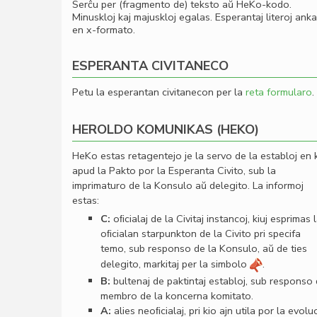
Serĉu per (fragmento de) teksto aŭ HeKo-kodo.
Minuskloj kaj majuskloj egalas. Esperantaj literoj ank
en x-formato.
ESPERANTA CIVITANECO
Petu la esperantan civitanecon per la
reta formularo
.
HEROLDO KOMUNIKAS (HEKO)
HeKo estas retagentejo je la servo de la establoj en 
apud la Pakto por la Esperanta Civito, sub la
imprimaturo de la Konsulo aŭ delegito. La informoj
estas:
C:
oﬁcialaj de la Civitaj instancoj, kiuj esprimas 
oﬁcialan starpunkton de la Civito pri specifa
temo, sub responso de la Konsulo, aŭ de ties
delegito, markitaj per la simbolo
.
B:
bultenaj de paktintaj establoj, sub responso
membro de la koncerna komitato.
A:
alies neoﬁcialaj, pri kio ajn utila por la evolu