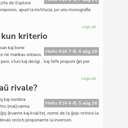
zita de Esplora
proponos, apud la institucia, po unu monograﬁa
Legu pli
pri
Novaĵo
 kun kriterio
en
la
san kaj bone
programo
HeKo 916 7-B, 6 aŭg 26
rte ne mankas enhavo,
de
pesi, stuci kaj decigi… kaj ĉefe proponi ĝin per
la
kurso
pri
Legu pli
pri
literaturo
Literatura
aŭ rivale?
Foiro
342:
ioj kaj nombra
kulturo
HeKo 916 6-B, 5 aŭg 26
, tro (mal)varma
kun
j (kvante kaj kvalite), nome de la ĝojo retrovi la
kriterio
evas rezisti proponante la inverson.