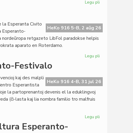
Legu pli
pri
Kongresoj
kaj
Domoj:
 la Esperanta Civito
rivalte
HeKo 916 5-B, 2 aŭg 26
ra Esperanto-
aŭ
ma nordeŭropa retgazeto LibFol paradokse helpis
rivale?
urokrata aparato en Roterdamo.
Legu pli
pri
La
to-Festivalo
parodokso
de
vencioj kaj des malpli
LibFol
HeKo 916 4-B, 31 jul 26
 Centro Esperantista
foje la partoprenantoj devenis el la eduklingvoj
veda (ĉi-lasta kaj lia nombra familio tro malfruis
Legu pli
pri
Sukcesa
ltura Esperanto-
15a