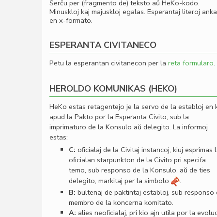
Serĉu per (fragmento de) teksto aŭ HeKo-kodo.
Minuskloj kaj majuskloj egalas. Esperantaj literoj ank
en x-formato.
ESPERANTA CIVITANECO
Petu la esperantan civitanecon per la
reta formularo
.
HEROLDO KOMUNIKAS (HEKO)
HeKo estas retagentejo je la servo de la establoj en 
apud la Pakto por la Esperanta Civito, sub la
imprimaturo de la Konsulo aŭ delegito. La informoj
estas:
C:
oﬁcialaj de la Civitaj instancoj, kiuj esprimas 
oﬁcialan starpunkton de la Civito pri specifa
temo, sub responso de la Konsulo, aŭ de ties
delegito, markitaj per la simbolo
.
B:
bultenaj de paktintaj establoj, sub responso
membro de la koncerna komitato.
A:
alies neoﬁcialaj, pri kio ajn utila por la evolu