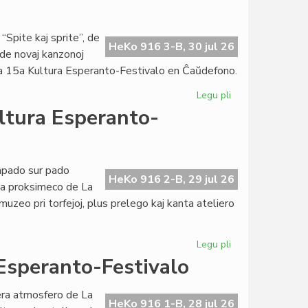
Kultura
Esperanto-
Festivalo
“Spite kaj sprite”, de
HeKo 916 3-B, 30 jul 26
 de novaj kanzonoj
e la 15a Kultura Esperanto-Festivalo en Ĉaŭdefono.
Legu pli
pri
Premiera
ultura Esperanto-
la
kvina
tago
de
mpado sur pado
HeKo 916 2-B, 29 jul 26
Kultura
 la proksimeco de La
Esperanto-
uzeo pri torfejoj, plus prelego kaj kanta ateliero
Festivalo
Legu pli
pri
Destresa
 Esperanto-Festivalo
la
kvara
era atmosfero de La
tago
HeKo 916 1-B, 28 jul 26