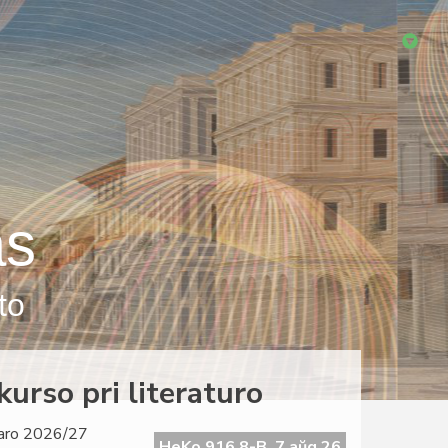
as
to
urso pri literaturo
 jaro 2026/27
HeKo 916 8-B, 7 aŭg 26