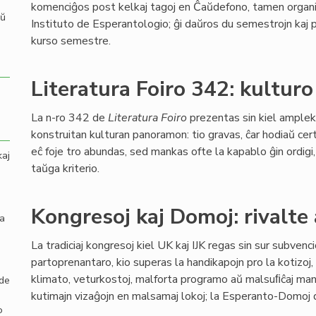
komenciĝos post kelkaj tagoj en Ĉaŭdefono, tamen organi
aŭ
Instituto de Esperantologio; ĝi daŭros du semestrojn kaj 
kurso semestre.
Literatura Foiro 342: kulturo
La n-ro 342 de
Literatura Foiro
prezentas sin kiel amplek
konstruitan kulturan panoramon: tio gravas, ĉar hodiaŭ ce
eĉ foje tro abundas, sed mankas ofte la kapablo ĝin ordigi, 
kaj
taŭga kriterio.
Kongresoj kaj Domoj: rivalte 
la
La tradiciaj kongresoj kiel UK kaj IJK regas sin sur subvenc
partoprenantaro, kio superas la handikapojn pro la kotizoj
klimato, veturkostoj, malforta programo aŭ malsuﬁĉaj manĝo
 de
kutimajn vizaĝojn en malsamaj lokoj; la Esperanto-Domoj d
o