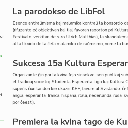
La parodokso de LibFol
,
Esence antiraŭmisma kaj malamika kontraŭ la konsorcio de
(rifuzante eĉ objektivan kaj tial favoran raporton pri Kultu
por
Festivalo, verkitan de s-ro Ulrich Matthias), la skandale
al la likvido de la ĉefa malamiko de raŭmismo, nome la b
a
Sukcesa 15a Kultura Esperan
Organizante ĝin por la kvina fojo sinsekve, sen publikaj sub
el tradiciaj societoj, Studenta Esperanta Ligo kaj Kultura
superis ĉiun landon kie okazis KEF, favore al Svislando: ĉi-
ri
angla, esperanta, franca, hispana, itala, nederlanda, rusa, s
por ĉeesti).
Premiera la kvina tago de Ku