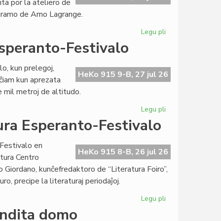
ita por la ateliero de
de
 dramo de Arno Lagrange.
Kultura
Esperanto-
Legu pli
pri
Festivalo
Talia
speranto-Festivalo
la
tria
o, kun prelegoj,
tago
HeKo 915 9-B, 27 jul 26
 ĉiam kun aprezata
de
 mil metroj de altitudo.
Kultura
Esperanto-
Legu pli
pri
Festivalo
Bunta
ra Esperanto-Festivalo
dua
tago
Festivalo en
de
HeKo 915 8-B, 26 jul 26
tura Centro
Kultura
 Giordano, kunĉefredaktoro de “Literatura Foiro”,
Esperanto-
uro, precipe la literaturaj periodaĵoj.
Festivalo
Legu pli
pri
Eminenta
endita domo
unua