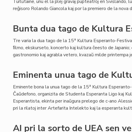
Turlutaine, unu el la plej gravaj pupteatroj en Svislando, lu
reĝisoro Rolando Giancola kaj por la premiero de la nova
Bunta dua tago de Kultura E
a
Tre varia la dua tago de la 15
Kultura Esperanto-Festival
ﬁlmo, ekskurseto, koncerto kaj kultura ĉeesto de Japanio;
gastronomio kaj agrabla vetero, kvazaŭ milde printempa je
Eminenta unua tago de Kultu
a
Eminente bona la unua tago de la 15
Kultura Esperanto-
Ĉaŭdefono, organizita de Studenta Esperanta Ligo kaj Kul
Esperantista, ekinta per inaŭgura prelego de c-ano Alessio
pri la rilatoj inter Artefarita Intelekto kaj la esperanta kult
AI pri la sorto de UEA sen v