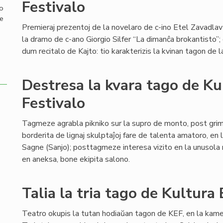
Festivalo
mo
de
Premieraj prezentoj de la novelaro de c-ino Etel Zavadlav 
la dramo de c-ano Giorgio Silfer “La dimanĉa brokantisto”;
dum recitalo de Kajto: tio karakterizis la kvinan tagon d
Destresa la kvara tago de K
Festivalo
Tagmeze agrabla pikniko sur la supro de monto, post gri
borderita de lignaj skulptaĵoj fare de talenta amatoro, en
Sagne (Sanjo); posttagmeze interesa vizito en la unusola m
en aneksa, bone ekipita salono.
Talia la tria tago de Kultura
Teatro okupis la tutan hodiaŭan tagon de KEF, en la kam