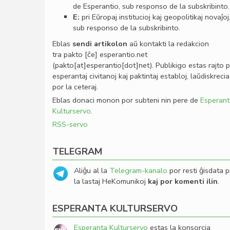
de Esperantio, sub responso de la subskribinto.
E:
pri Eŭropaj institucioj kaj geopolitikaj novaĵoj
sub responso de la subskribinto.
Eblas
sendi
artikolon
aŭ kontakti la redakcion
tra
pakto
[ĉe]
esperantio
.
net
(pakto[at]esperantio[dot]net)
. Publikigo estas rajto 
esperantaj civitanoj kaj paktintaj establoj, laŭdiskrecia
por la ceteraj.
Eblas donaci monon por subteni nin pere de
Esperant
Kulturservo
.
RSS-servo
TELEGRAM
Aliĝu al la
Telegram-kanalo
por resti ĝisdata p
la lastaj HeKomunikoj
kaj por komenti ilin
.
ESPERANTA KULTURSERVO
Esperanta Kulturservo
estas la konsorcia