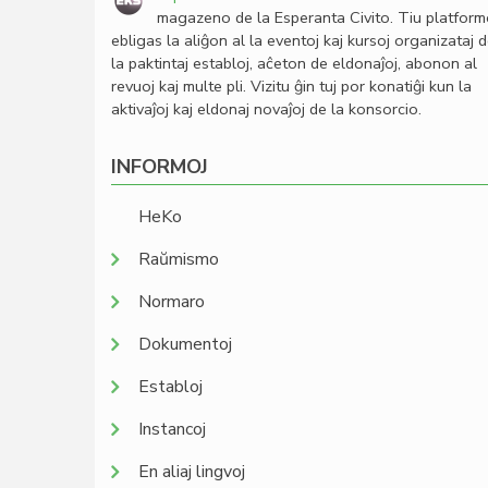
magazeno de la Esperanta Civito. Tiu platfor
ebligas la aliĝon al la eventoj kaj kursoj organizataj 
la paktintaj establoj, aĉeton de eldonaĵoj, abonon al
revuoj kaj multe pli. Vizitu ĝin tuj por konatiĝi kun la
aktivaĵoj kaj eldonaj novaĵoj de la konsorcio.
INFORMOJ
HeKo
Raŭmismo
Normaro
Dokumentoj
Establoj
Instancoj
En aliaj lingvoj