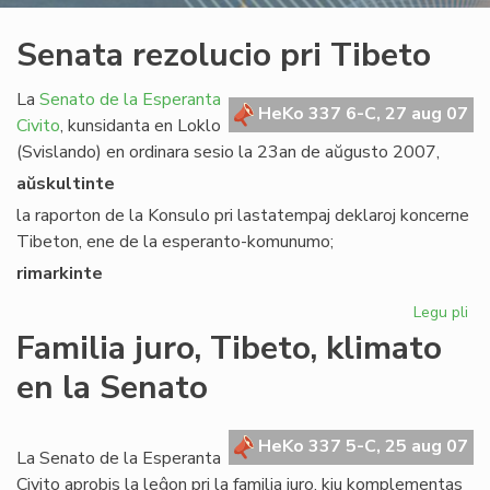
Senata rezolucio pri Tibeto
La
Senato de la Esperanta
HeKo 337 6-C, 27 aug 07
Civito
, kunsidanta en Loklo
(Svislando) en ordinara sesio la 23an de aŭgusto 2007,
aŭskultinte
la raporton de la Konsulo pri lastatempaj deklaroj koncerne
Tibeton, ene de la esperanto-komunumo;
rimarkinte
Legu pli
pri
Se
Familia juro, Tibeto, klimato
rez
en la Senato
pri
Ti
HeKo 337 5-C, 25 aug 07
La Senato de la Esperanta
Civito aprobis la leĝon pri la familia juro, kiu komplementas