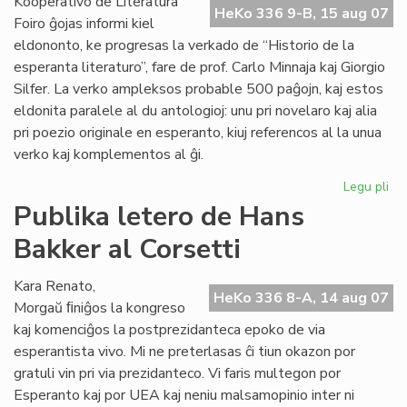
Kooperativo de Literatura
HeKo 336 9-B, 15 aug 07
Mo
Foiro ĝojas informi kiel
eldononto, ke progresas la verkado de “Historio de la
esperanta literaturo”, fare de prof. Carlo Minnaja kaj Giorgio
Silfer. La verko ampleksos probable 500 paĝojn, kaj estos
eldonita paralele al du antologioj: unu pri novelaro kaj alia
pri poezio originale en esperanto, kiuj referencos al la unua
verko kaj komplementos al ĝi.
Legu pli
pri
His
Publika letero de Hans
de
Bakker al Corsetti
la
es
lit
Kara Renato,
HeKo 336 8-A, 14 aug 07
Morgaŭ ﬁniĝos la kongreso
kaj komenciĝos la postprezidanteca epoko de via
esperantista vivo. Mi ne preterlasas ĉi tiun okazon por
gratuli vin pri via prezidanteco. Vi faris multegon por
Esperanto kaj por UEA kaj neniu malsamopinio inter ni