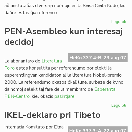
aŭ anstataŭas diversajn normojn en la Svisa Civila Kodo, kiu
daŭre estas ĝia referenco.
Legu pli
pri
Fam
PEN-Asembleo kun interesaj
jur
decidoj
Tib
kli
en
HeKo 337 4-B, 23 aug 07
la
La abonantaro de
Literatura
Se
Foiro
estos konsultita per referendumo por elekti la
esperantlingvan kandidaton al la literatura Nobel-premio
2008. La referendumo okazos ĉi-aŭtune, surbaze de kvino
da nomoj selektitaj fare de la membraro de
Esperanta
PEN-Centro
, kiel okazis
pasintjare
.
Legu pli
pri
PE
IKEL-deklaro pri Tibeto
As
ku
Internacia Komitato por Etnaj
int
HeKo 337 3-A, 22 aug 07