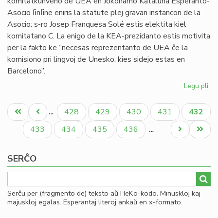
komitatkunveno de UEA en Jokohamo Kataluna Esperanto-
Asocio ﬁnﬁne eniris la statute plej gravan instancon de la
Asocio: s-ro Josep Franquesa Solé estis elektita kiel
komitatano C. La enigo de la KEA-prezidanto estis motivita
per la fakto ke “necesas reprezentanto de UEA ĉe la
komisiono pri lingvoj de Unesko, kies sidejo estas en
Barcelono”.
Legu pli
pri
La
Pagination
aso
Unua
Antaŭa
Paĝo
Paĝo
Paĝo
Paĝo
Aktual
428
429
430
431
432
…
en
paĝo
paĝo
paĝo
la
Paĝo
Paĝo
Paĝo
Paĝo
Next
Last
433
434
435
436
…
cel
page
page
SERĈO
Serĉu per (fragmento de) teksto aŭ HeKo-kodo. Minuskloj kaj
majuskloj egalas. Esperantaj literoj ankaŭ en x-formato.