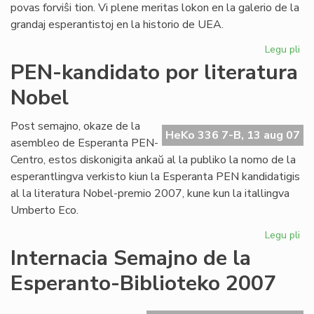
povas forviŝi tion. Vi plene meritas lokon en la galerio de la
grandaj esperantistoj en la historio de UEA.
Legu pli
pri
Pub
PEN-kandidato por literatura
let
Nobel
de
Ha
Ba
Post semajno, okaze de la
HeKo 336 7-B, 13 aug 07
al
asembleo de Esperanta PEN-
Cor
Centro, estos diskonigita ankaŭ al la publiko la nomo de la
esperantlingva verkisto kiun la Esperanta PEN kandidatigis
al la literatura Nobel-premio 2007, kune kun la itallingva
Umberto Eco.
Legu pli
pri
PE
Internacia Semajno de la
ka
Esperanto-Biblioteko 2007
po
lit
No