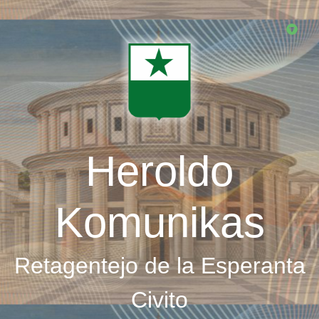
Skip
to
main
content
Heroldo
Komunikas
Retagentejo de la Esperanta
Civito