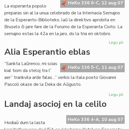
HeKo 336 6-C, 12 aug 07
La esperanta popolo
preparas sin al la unua celebrado de la Internacia Semajno
de la Esperanto-Biblioteko, laŭ la direktivo aprobita en
Bruselo ĉi-jare fare de la Forumo de la Esperanta Civito. La
semajno estas la 42a en la jaro, do la tria en oktobro.
Legu pli
pri
Int
Alia Esperantio eblas
Se
de
“Sankta Laŭrenco, mi scias
la
HeKo 336 5-C, 11 aug 07
kial tiom da steloj tra l”
Es
aer” trankvila arde falas…” verkis la itala poeto Giovanni
Bib
Pascoli okaze de la Deka de Aŭgusto.
20
Legu pli
pri
Ali
Landaj asocioj en la celilo
Es
eb
HeKo 336 4-A, 10 aug 07
Hodiaŭ dum la lasta