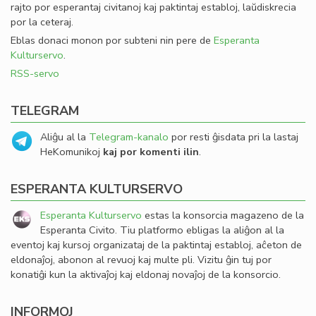
rajto por esperantaj civitanoj kaj paktintaj establoj, laŭdiskrecia
por la ceteraj.
Eblas donaci monon por subteni nin pere de
Esperanta
Kulturservo
.
RSS-servo
TELEGRAM
Aliĝu al la
Telegram-kanalo
por resti ĝisdata pri la lastaj
HeKomunikoj
kaj por komenti ilin
.
ESPERANTA KULTURSERVO
Esperanta Kulturservo
estas la konsorcia magazeno de la
Esperanta Civito. Tiu platformo ebligas la aliĝon al la
eventoj kaj kursoj organizataj de la paktintaj establoj, aĉeton de
eldonaĵoj, abonon al revuoj kaj multe pli. Vizitu ĝin tuj por
konatiĝi kun la aktivaĵoj kaj eldonaj novaĵoj de la konsorcio.
INFORMOJ