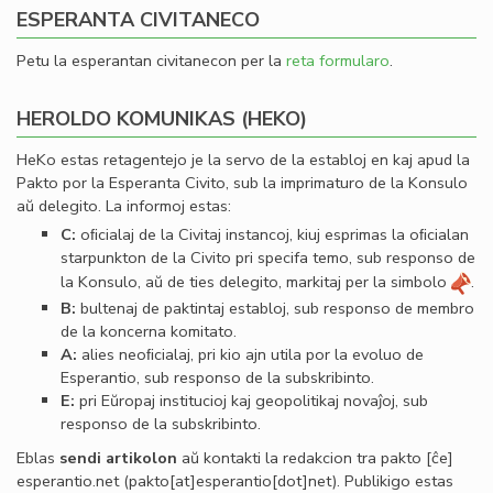
ESPERANTA CIVITANECO
Petu la esperantan civitanecon per la
reta formularo
.
HEROLDO KOMUNIKAS (HEKO)
HeKo estas retagentejo je la servo de la establoj en kaj apud la
Pakto por la Esperanta Civito, sub la imprimaturo de la Konsulo
aŭ delegito. La informoj estas:
C:
oﬁcialaj de la Civitaj instancoj, kiuj esprimas la oﬁcialan
starpunkton de la Civito pri specifa temo, sub responso de
la Konsulo, aŭ de ties delegito, markitaj per la simbolo
.
B:
bultenaj de paktintaj establoj, sub responso de membro
de la koncerna komitato.
A:
alies neoﬁcialaj, pri kio ajn utila por la evoluo de
Esperantio, sub responso de la subskribinto.
E:
pri Eŭropaj institucioj kaj geopolitikaj novaĵoj, sub
responso de la subskribinto.
Eblas
sendi
artikolon
aŭ kontakti la redakcion tra
pakto
[ĉe]
esperantio
.
net
(pakto[at]esperantio[dot]net)
. Publikigo estas