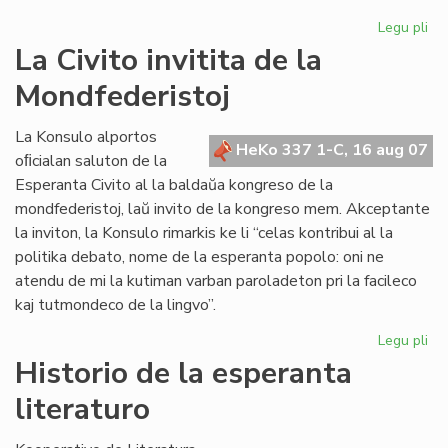
Legu pli
pri
Geo
La Civito invitita de la
en
Mondfederistoj
KC
Sv
La Konsulo alportos
HeKo 337 1-C, 16 aug 07
oﬁcialan saluton de la
Esperanta Civito al la baldaŭa kongreso de la
mondfederistoj, laŭ invito de la kongreso mem. Akceptante
la inviton, la Konsulo rimarkis ke li “celas kontribui al la
politika debato, nome de la esperanta popolo: oni ne
atendu de mi la kutiman varban paroladeton pri la facileco
kaj tutmondeco de la lingvo”.
Legu pli
pri
La
Historio de la esperanta
Civ
literaturo
inv
de
la