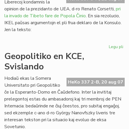
Liberecoj kondamnis la
dec
opinion de la prezidanto de UEA, d-ro Renato Corsetti,
pri
la invado de Tibeto fare de Popola Ĉinio
. En sia rezolucio,
IKEL paŭsas argumentojn el pli frua deklaro de la Konsulo.
Jen la teksto:
Legu pli
pri
IKE
Geopolitiko en KCE,
de
Svislando
pri
Ti
Hodiaŭ ekas la Somera
HeKo 337 2-B, 20 aug 07
Universitato pri Geopolitiko
ĉe la Esperanto-Domo en Ĉaŭdefono. Inter la invititaj
prelegontoj estas du ambasadoroj kaj tri membroj de PEN
Internacia: bedaŭrinde ne ĉiuj ĉeestos, pro subitaj engaĝoj,
sed ekzemple c-ano d-ro György Nanovfszky liveris tre
interesan tekston pri la situacio kaj evoluo de eksa
Sovetunio.