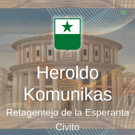
Skip
to
main
content
Heroldo
Komunikas
Retagentejo de la Esperanta
Civito