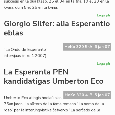
sukcesis en la dua klaso, 25 el 34 en la tria, 19 el 23 en la
kvara, dum 5 el 25 en la kvina.
Legu pli
pri
Ins
Giorgio Silfer: alia Esperantio
Za
eblas
en
akt
jar
HeKo 320 5-A, 6 jan 07
“La Ondo de Esperanto”
intervjuas (n-ro 1:2007)
Legu pli
pri
Gio
La Esperanta PEN
Sil
kandidatigas Umberton Eco
ali
Es
eb
HeKo 320 4-B, 5 jan 07
Umberto Eco atingis hodiaŭ sian
75an jaron. La aŭtoro de la fama romano “La nomo de la
rozo” per la interlingvistika ĉefverko “La serĉado de la