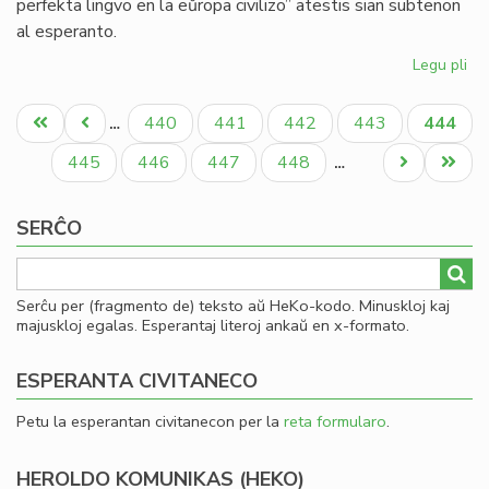
perfekta lingvo en la eŭropa civilizo” atestis sian subtenon
al esperanto.
Legu pli
pri
La
Pagination
Es
Unua
Antaŭa
Paĝo
Paĝo
Paĝo
Paĝo
Aktual
440
441
442
443
444
…
PE
paĝo
paĝo
paĝo
ka
Paĝo
Paĝo
Paĝo
Paĝo
Next
Last
445
446
447
448
…
Um
page
page
Ec
SERĈO
Serĉu per (fragmento de) teksto aŭ HeKo-kodo. Minuskloj kaj
majuskloj egalas. Esperantaj literoj ankaŭ en x-formato.
ESPERANTA CIVITANECO
Petu la esperantan civitanecon per la
reta formularo
.
HEROLDO KOMUNIKAS (HEKO)