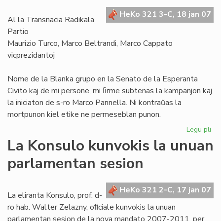
de
HeKo 321 3-C, 18 jan 07
"A
Al la Transnacia Radikala
Partio
Maurizio Turco, Marco Beltrandi, Marco Cappato
vicprezidantoj
Nome de la Blanka grupo en la Senato de la Esperanta
Civito kaj de mi persone, mi ﬁrme subtenas la kampanjon kaj
la iniciaton de s-ro Marco Pannella. Ni kontraŭas la
mortpunon kiel etike ne permeseblan punon.
Legu pli
pri
Bl
La Konsulo kunvokis la unuan
su
parlamentan sesion
ka
ko
mo
HeKo 321 2-C, 17 jan 07
La eliranta Konsulo, prof. d-
ro hab. Walter Zelazny, oﬁciale kunvokis la unuan
parlamentan sesion de la nova mandato 2007-2011, per