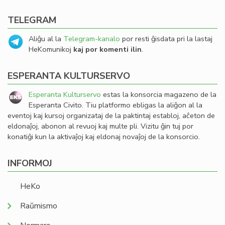
TELEGRAM
Aliĝu al la
Telegram-kanalo
por resti ĝisdata pri la lastaj
HeKomunikoj
kaj por komenti ilin
.
ESPERANTA KULTURSERVO
Esperanta Kulturservo
estas la konsorcia magazeno de la
Esperanta Civito. Tiu platformo ebligas la aliĝon al la
eventoj kaj kursoj organizataj de la paktintaj establoj, aĉeton de
eldonaĵoj, abonon al revuoj kaj multe pli. Vizitu ĝin tuj por
konatiĝi kun la aktivaĵoj kaj eldonaj novaĵoj de la konsorcio.
INFORMOJ
HeKo
Raŭmismo