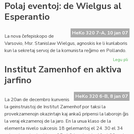
Gr
Polaj eventoj: de Wielgus al
tea
Esperantio
ag
po
Da
HeKo 320 7-A, 10 jan 07
To
La nova ĉefepiskopo de
Varsovio, Msr. Stanislaw Wielgus, agnoskis ke li kunlaboris
kun la sekretaj servoj de la komunista reĝimo en Pollando.
Legu pli
pri
Pol
Institut Zamenhof en aktiva
eve
jarfino
de
Wi
al
HeKo 320 6-B, 8 jan 07
Es
La 20an de decembro kunvenis
la geinstruistoj de Institut Zamenhof por taksi la
provekzamenojn okazintajn kaj ankaŭ pripensi la laborojn ĝis
la veraj ekzamenoj de la jaro. En la unua klaso de la
elementa nivelo sukcesis 18 gelernantoj el 24. 30 el 34