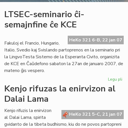
LTSEC-seminario ĉi-
semajnfine ĉe KCE
HeKo 321 6-B, 22 jan 07
Fakuloj el Francio, Hungario,
Italio, Svedio kaj Svislando partoprenos en la seminario pri
la LingvoTesta Sistemo de la Esperanta Civito, organizita
de KCE en Ĉaŭdefono sabaton la 27an de januaro 2007, de
mateno ĝis vespero.
Legu pli
pri
LT
Kenjo rifuzas la enirvizon al
se
Dalai Lama
ĉi-
se
ĉe
Kenjo rifuzis la enirvizon
HeKo 321 5-C, 21 jan 07
KC
al Dalai Lama, spirita
gvidanto de la tibeta budhismo, kiu do ne povos partopreni