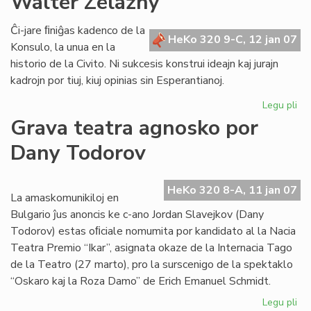
Walter Zelazny
la
ta
Ĉi-jare ﬁniĝas kadenco de la
HeKo 320 9-C, 12 jan 07
de
Konsulo, la unua en la
la
historio de la Civito. Ni sukcesis konstrui ideajn kaj jurajn
mi
kadrojn por tiuj, kiuj opinias sin Esperantianoj.
Legu pli
pri
No
Grava teatra agnosko por
sal
Dany Todorov
de
Ko
Wa
HeKo 320 8-A, 11 jan 07
Ze
La amaskomunikiloj en
Bulgario ĵus anoncis ke c-ano Jordan Slavejkov (Dany
Todorov) estas oﬁciale nomumita por kandidato al la Nacia
Teatra Premio “Ikar”, asignata okaze de la Internacia Tago
de la Teatro (27 marto), pro la surscenigo de la spektaklo
“Oskaro kaj la Roza Damo” de Erich Emanuel Schmidt.
Legu pli
pri