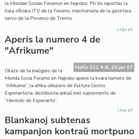
la Mondan Socian Forumon en Najrobo. Pri tio raportas la
itala oﬁciala ITV de la Forumo, mastrumata de la gazetara
servo de la Provinco de Trento.
Legu pli
pri
Ke
Aperis la numero 4 de
rif
"Afrikume"
la
eni
al
HeKo 321 4-B, 20 jan 07
Dal
Okaze de la inaŭguro de la
La
Monda Socia Forumo en Najrobo aperis la kvara numero de
“Afrikume”, la afrika cirkulero de Kultura Centro
Esperantista, distribuota ankaŭ kiel suplemento de
“Heroldo de Esperanto”.
Legu pli
pri
Ap
Blankanoj subtenas
la
kampanjon kontraŭ mortpuno
nu
4