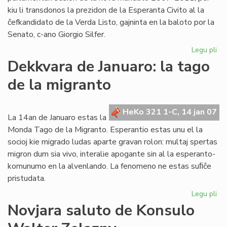
kiu li transdonos la prezidon de la Esperanta Civito al la
ĉefkandidato de la Verda Listo, gajninta en la baloto por la
Senato, c-ano Giorgio Silfer.
Legu pli
pri
La
Dekkvara de Januaro: la tago
Ko
de la migranto
ku
la
un
HeKo 321 1-C, 14 jan 07
pa
La 14an de Januaro estas la
se
Monda Tago de la Migranto. Esperantio estas unu el la
socioj kie migrado ludas aparte gravan rolon: multaj spertas
migron dum sia vivo, interalie apogante sin al la esperanto-
komunumo en la alvenlando. La fenomeno ne estas suﬁĉe
pristudata.
Legu pli
pri
De
Novjara saluto de Konsulo
de
Jan