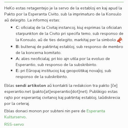
HeKo estas retagentejo je la servo de la establoj en kaj apud la
Pakto por la Esperanta Civito, sub la imprimaturo de la Konsulo
aŭ delegito. La informoj estas:
C:
oﬁcialaj de la Civitaj instancoj, kiuj esprimas la oﬁcialan
starpunkton de la Civito pri specifa temo, sub responso de
la Konsulo, aŭ de ties delegito, markitaj per la simbolo
.
B:
bultenaj de paktintaj establoj, sub responso de membro
de la koncerna komitato.
A:
alies neoﬁcialaj, pri kio ajn utila por la evoluo de
Esperantio, sub responso de la subskribinto.
E:
pri Eŭropaj institucioj kaj geopolitikaj novaĵoj, sub
responso de la subskribinto.
Eblas
sendi
artikolon
aŭ kontakti la redakcion tra
pakto
[ĉe]
esperantio
.
net
(pakto[at]esperantio[dot]net)
. Publikigo estas
rajto por esperantaj civitanoj kaj paktintaj establoj, laŭdiskrecia
por la ceteraj.
Eblas donaci monon por subteni nin pere de
Esperanta
Kulturservo
.
RSS-servo