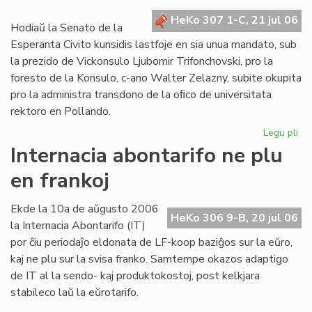
kr
HeKo 307 1-C, 21 jul 06
de
Hodiaŭ la Senato de la
la
Esperanta Civito kunsidis lastfoje en sia unua mandato, sub
Civ
la prezido de Vickonsulo Ljubomir Trifonchovski, pro la
foresto de la Konsulo, c-ano Walter Zelazny, subite okupita
pro la administra transdono de la oﬁco de universitata
rektoro en Pollando.
Legu pli
pri
La
Internacia abontarifo ne plu
Se
en frankoj
su
fe
sia
Ekde la 10a de aŭgusto 2006
HeKo 306 9-B, 20 jul 06
un
la Internacia Abontarifo (IT)
ma
por ĉiu periodaĵo eldonata de LF-koop baziĝos sur la eŭro,
kaj ne plu sur la svisa franko. Samtempe okazos adaptigo
de IT al la sendo- kaj produktokostoj, post kelkjara
stabileco laŭ la eŭrotarifo.