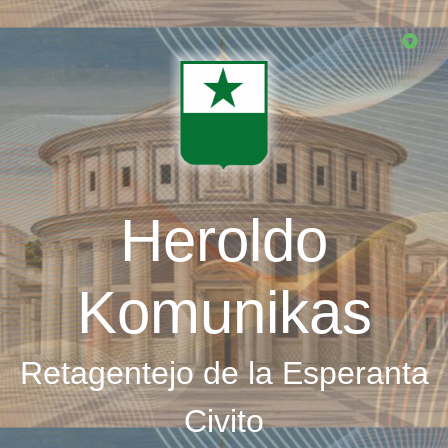
Skip
to
main
content
Heroldo
Komunikas
Retagentejo de la Esperanta
Civito