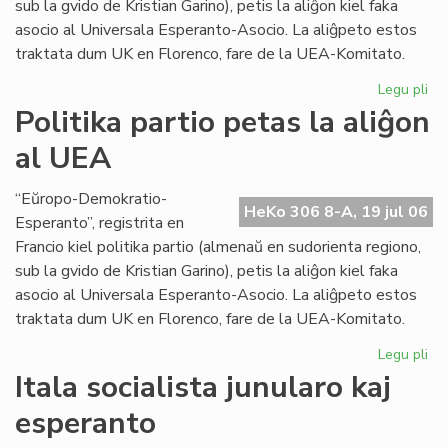
sub la gvido de Kristian Garino), petis la aliĝon kiel faka
asocio al Universala Esperanto-Asocio. La aliĝpeto estos
traktata dum UK en Florenco, fare de la UEA-Komitato.
Legu pli
pri
Pol
Politika partio petas la aliĝon
par
al UEA
pe
la
ali
“Eŭropo-Demokratio-
HeKo 306 8-A, 19 jul 06
al
Esperanto”, registrita en
UE
Francio kiel politika partio (almenaŭ en sudorienta regiono,
sub la gvido de Kristian Garino), petis la aliĝon kiel faka
asocio al Universala Esperanto-Asocio. La aliĝpeto estos
traktata dum UK en Florenco, fare de la UEA-Komitato.
Legu pli
pri
Pol
Itala socialista junularo kaj
par
esperanto
pe
la