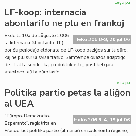
Legu pli
pri
Int
LF-koop: internacia
abo
abontarifo ne plu en frankoj
ne
plu
en
Ekde la 10a de aŭgusto 2006
HeKo 306 B-9, 20 jul 06
fra
la Internacia Abontarifo (IT)
por ĉiu periodaĵo eldonata de LF-koop baziĝos sur la eŭro,
kaj ne plu sur la svisa franko. Samtempe okazos adaptigo
de IT al la sendo- kaj produktokostoj, post kelkjara
stabileco laŭ la eŭrotarifo.
Legu pli
pri
LF-
Politika partio petas la aliĝon
ko
al UEA
int
abo
ne
“Eŭropo-Demokratio-
HeKo 306 8-A, 19 jul 06
plu
Esperanto”, registrita en
en
Francio kiel politika partio (almenaŭ en sudorienta regiono,
fra