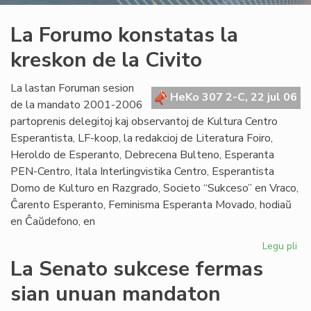
La Forumo konstatas la
kreskon de la Civito
La lastan Foruman sesion
HeKo 307 2-C, 22 jul 06
de la mandato 2001-2006
partoprenis delegitoj kaj observantoj de Kultura Centro
Esperantista, LF-koop, la redakcioj de Literatura Foiro,
Heroldo de Esperanto, Debrecena Bulteno, Esperanta
PEN-Centro, Itala Interlingvistika Centro, Esperantista
Domo de Kulturo en Razgrado, Societo “Sukceso” en Vraco,
Ĉarento Esperanto, Feminisma Esperanta Movado, hodiaŭ
en Ĉaŭdefono, en
Legu pli
pri
La
La Senato sukcese fermas
Fo
sian unuan mandaton
ko
la