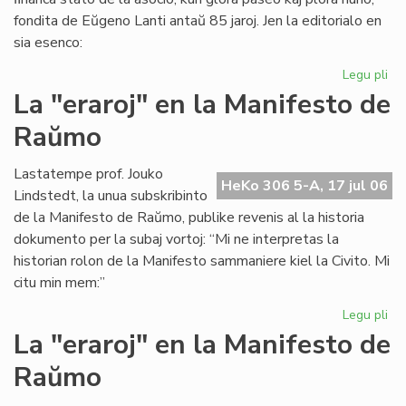
fondita de Eŭgeno Lanti antaŭ 85 jaroj. Jen la editorialo en
sia esenco:
Legu pli
pri
Gr
La "eraroj" en la Manifesto de
fi
Raŭmo
kri
en
SA
Lastatempe prof. Jouko
HeKo 306 5-A, 17 jul 06
Lindstedt, la unua subskribinto
de la Manifesto de Raŭmo, publike revenis al la historia
dokumento per la subaj vortoj: “Mi ne interpretas la
historian rolon de la Manifesto sammaniere kiel la Civito. Mi
citu min mem:”
Legu pli
pri
La
La "eraroj" en la Manifesto de
"er
Raŭmo
en
la