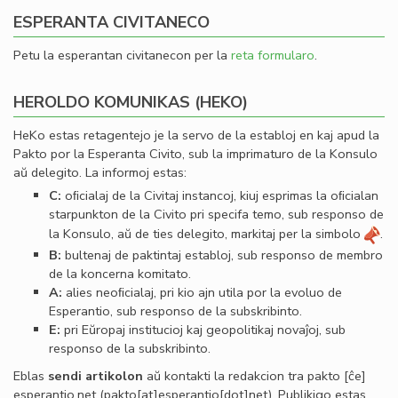
ESPERANTA CIVITANECO
Petu la esperantan civitanecon per la
reta formularo
.
HEROLDO KOMUNIKAS (HEKO)
HeKo estas retagentejo je la servo de la establoj en kaj apud la
Pakto por la Esperanta Civito, sub la imprimaturo de la Konsulo
aŭ delegito. La informoj estas:
C:
oﬁcialaj de la Civitaj instancoj, kiuj esprimas la oﬁcialan
starpunkton de la Civito pri specifa temo, sub responso de
la Konsulo, aŭ de ties delegito, markitaj per la simbolo
.
B:
bultenaj de paktintaj establoj, sub responso de membro
de la koncerna komitato.
A:
alies neoﬁcialaj, pri kio ajn utila por la evoluo de
Esperantio, sub responso de la subskribinto.
E:
pri Eŭropaj institucioj kaj geopolitikaj novaĵoj, sub
responso de la subskribinto.
Eblas
sendi
artikolon
aŭ kontakti la redakcion tra
pakto
[ĉe]
esperantio
.
net
(pakto[at]esperantio[dot]net)
. Publikigo estas