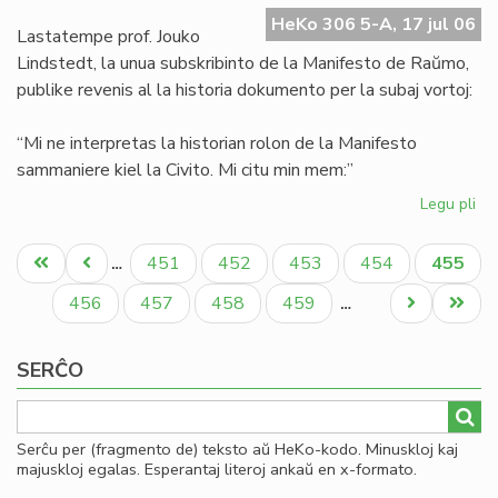
Ma
HeKo 306 5-A, 17 jul 06
de
Lastatempe prof. Jouko
Ra
Lindstedt, la unua subskribinto de la Manifesto de Raŭmo,
publike revenis al la historia dokumento per la subaj vortoj:
“Mi ne interpretas la historian rolon de la Manifesto
sammaniere kiel la Civito. Mi citu min mem:”
Legu pli
pri
La
Pagination
"er
Unua
Antaŭa
Paĝo
Paĝo
Paĝo
Paĝo
Aktual
451
452
453
454
455
…
en
paĝo
paĝo
paĝo
la
Paĝo
Paĝo
Paĝo
Paĝo
Next
Last
456
457
458
459
…
Ma
page
page
de
SERĈO
Ra
Serĉu per (fragmento de) teksto aŭ HeKo-kodo. Minuskloj kaj
majuskloj egalas. Esperantaj literoj ankaŭ en x-formato.