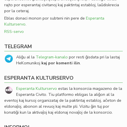
rajto por esperantaj civitanoj kaj paktintaj establoj, laŭdiskrecia
por la ceteraj.
Eblas donaci monon por subteni nin pere de
Esperanta
Kulturservo
.
RSS-servo
TELEGRAM
Aliĝu al la
Telegram-kanalo
por resti ĝisdata pri la lastaj
HeKomunikoj
kaj por komenti ilin
.
ESPERANTA KULTURSERVO
Esperanta Kulturservo
estas la konsorcia magazeno de la
Esperanta Civito. Tiu platformo ebligas la aliĝon al la
eventoj kaj kursoj organizataj de la paktintaj establoj, aĉeton de
eldonaĵoj, abonon al revuoj kaj multe pli. Vizitu ĝin tuj por
konatiĝi kun la aktivaĵoj kaj eldonaj novaĵoj de la konsorcio.