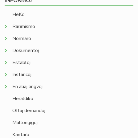
INFORMOJ
HeKo
Raŭmismo
Normaro
Dokumentoj
Establoj
Instancoj
En aliaj lingvoj
Heraldiko
Oftaj demandoj
Mallongigoj
Kantaro