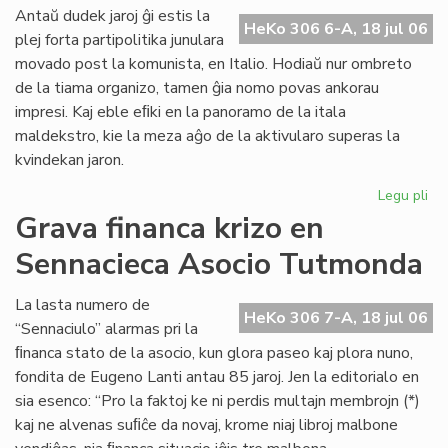
ali
Antaŭ dudek jaroj ĝi estis la
HeKo 306 6-A, 18 jul 06
al
plej forta partipolitika junulara
UE
movado post la komunista, en Italio. Hodiaŭ nur ombreto
de la tiama organizo, tamen ĝia nomo povas ankorau
impresi. Kaj eble eﬁki en la panoramo de la itala
maldekstro, kie la meza aĝo de la aktivularo superas la
kvindekan jaron.
Legu pli
pri
Ita
Grava financa krizo en
soc
Sennacieca Asocio Tutmonda
jun
kaj
es
La lasta numero de
HeKo 306 7-A, 18 jul 06
“Sennaciulo” alarmas pri la
ﬁnanca stato de la asocio, kun glora paseo kaj plora nuno,
fondita de Eugeno Lanti antau 85 jaroj. Jen la editorialo en
sia esenco: “Pro la faktoj ke ni perdis multajn membrojn (*)
kaj ne alvenas suﬁĉe da novaj, krome niaj libroj malbone