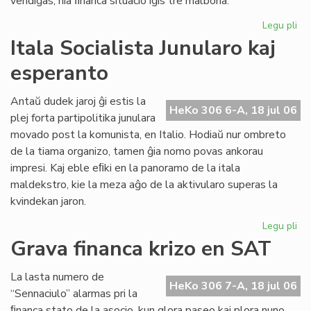
vendiĝas, nia ﬁnanca situacio iĝis tre malbona.
Legu pli
pri
Gr
Itala Socialista Junularo kaj
fi
esperanto
kri
en
Se
Antaŭ dudek jaroj ĝi estis la
HeKo 306 6-A, 18 jul 06
As
plej forta partipolitika junulara
Tu
movado post la komunista, en Italio. Hodiaŭ nur ombreto
de la tiama organizo, tamen ĝia nomo povas ankorau
impresi. Kaj eble eﬁki en la panoramo de la itala
maldekstro, kie la meza aĝo de la aktivularo superas la
kvindekan jaron.
Legu pli
pri
Ita
Grava financa krizo en SAT
Soc
Jun
La lasta numero de
kaj
HeKo 306 7-A, 18 jul 06
“Sennaciulo” alarmas pri la
es
ﬁnanca stato de la asocio, kun glora paseo kaj plora nuno,