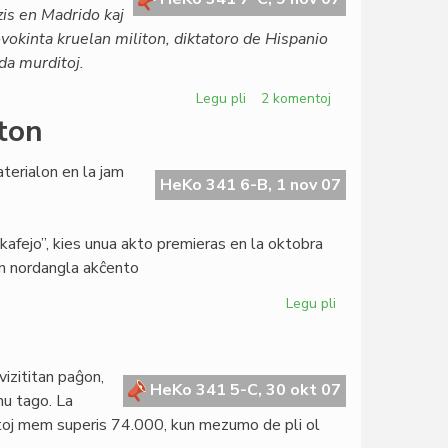
is en Madrido kaj
ovokinta kruelan militon, diktatoro de Hispanio
 da murditoj.
Legu pli
pri
2 komentoj
La
ton
Konsulo
subskribis
terialon en la jam
proteston
HeKo 341 6-B, 1 nov 07
pri
Franco
 kafejo”, kies unua akto premieras en la oktobra
un nordangla akĉento
Legu pli
pri
Tra
LF
elektu
vizititan paĝon,
Nobel-
HeKo 341 5-C, 30 okt 07
nu tago. La
kandidaton
ntoj mem superis 74.000, kun mezumo de pli ol