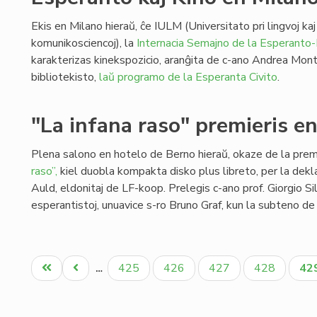
Ekis en Milano hieraŭ, ĉe IULM (Universitato pri lingvoj kaj
komunikosciencoj), la
Internacia Semajno de la Esperanto-
karakterizas kinekspozicio, aranĝita de c-ano Andrea Mont
bibliotekisto,
laŭ programo de la Esperanta Civito
.
"La infana raso" premieris e
Plena salono en hotelo de Berno hieraŭ, okaze de la pre
raso”,
kiel duobla kompakta disko plus libreto, per la de
Auld, eldonitaj de LF-koop. Prelegis c-ano prof. Giorgio Si
esperantistoj, unuavice s-ro Bruno Graf, kun la subteno d
Pagination
Unua
Antaŭa
Paĝo
Paĝo
Paĝo
Paĝo
Ak
425
426
427
428
42
…
paĝo
paĝo
pa