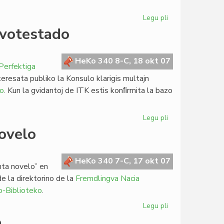
Legu pli
pri
De
gvotestado
Vikipedio
al
@-
HeKo 340 8-C, 18 okt 07
Perfektiga
librejoj:
resata publiko la Konsulo klarigis multajn
blufoj
to
. Kun la gvidantoj de ITK estis konﬁrmita la bazo
kaj
danĝeroj
Legu pli
pri
Budapesta
novelo
seminario
pri
lingvotestado
HeKo 340 7-C, 17 okt 07
nta novelo” en
e la direktorino de la
Fremdlingva Nacia
o-Biblioteko
.
Legu pli
pri
Ekspozicio
o