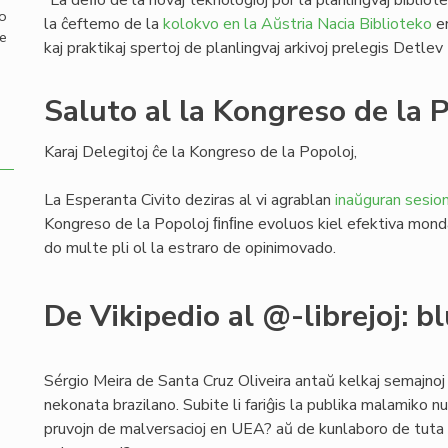
“La deﬁo de la novaj teknologioj por la planlingvaj bibliotek
mo
la ĉeftemo de la
kolokvo en la Aŭstria Nacia Biblioteko
en
de
kaj praktikaj spertoj de planlingvaj arkivoj prelegis Detlev 
Saluto al la Kongreso de la 
Karaj Delegitoj ĉe la Kongreso de la Popoloj,
La Esperanta Civito deziras al vi agrablan
inaŭguran sesio
Kongreso de la Popoloj ﬁnﬁne evoluos kiel efektiva mond
do multe pli ol la estraro de opinimovado.
De Vikipedio al @-librejoj: b
Sérgio Meira de Santa Cruz Oliveira antaŭ kelkaj semajnoj
nekonata brazilano. Subite li fariĝis la publika malamiko 
pruvojn de malversacioj en UEA? aŭ de kunlaboro de tuta 