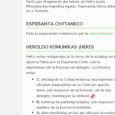
Serĉu per (fragmento de) teksto aŭ HeKo-kodo.
Minuskloj kaj majuskloj egalas. Esperantaj literoj ank
en x-formato.
ESPERANTA CIVITANECO
Petu la esperantan civitanecon per la
reta formularo
.
HEROLDO KOMUNIKAS (HEKO)
HeKo estas retagentejo je la servo de la establoj en 
apud la Pakto por la Esperanta Civito, sub la
imprimaturo de la Konsulo aŭ delegito. La informoj
estas:
C:
oﬁcialaj de la Civitaj instancoj, kiuj esprimas 
oﬁcialan starpunkton de la Civito pri specifa
temo, sub responso de la Konsulo, aŭ de ties
delegito, markitaj per la simbolo
.
B:
bultenaj de paktintaj establoj, sub responso
membro de la koncerna komitato.
A:
alies neoﬁcialaj, pri kio ajn utila por la evolu