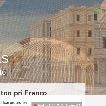
as
to
ton pri Franco
blikan proteston:
HeKo 341 7-C, 9 nov 07