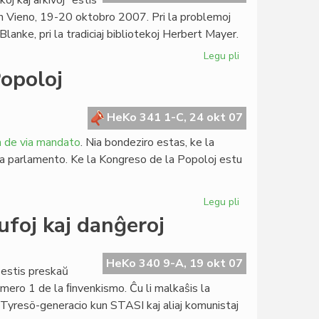
oj kaj arkivoj” estis
Pollando
 Vieno, 19-20 oktobro 2007. Pri la problemoj
Blanke, pri la tradiciaj bibliotekoj Herbert Mayer.
Legu pli
pri
Biblioteka
Popoloj
kolokvo
en
Vieno
HeKo 341 1-C, 24 okt 07
n de via mandato
. Nia bondeziro estas, ke la
a parlamento. Ke la Kongreso de la Popoloj estu
Legu pli
pri
Saluto
lufoj kaj danĝeroj
al
la
Kongreso
HeKo 340 9-A, 19 okt 07
 estis preskaŭ
de
numero 1 de la ﬁnvenkismo. Ĉu li malkaŝis la
la
Tyresö-generacio kun STASI kaj aliaj komunistaj
Popoloj