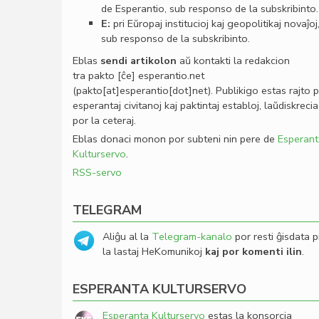
de Esperantio, sub responso de la subskribinto.
E:
pri Eŭropaj institucioj kaj geopolitikaj novaĵoj
sub responso de la subskribinto.
Eblas
sendi
artikolon
aŭ kontakti la redakcion
tra
pakto
[ĉe]
esperantio
.
net
(pakto[at]esperantio[dot]net)
. Publikigo estas rajto 
esperantaj civitanoj kaj paktintaj establoj, laŭdiskrecia
por la ceteraj.
Eblas donaci monon por subteni nin pere de
Esperant
Kulturservo
.
RSS-servo
TELEGRAM
Aliĝu al la
Telegram-kanalo
por resti ĝisdata p
la lastaj HeKomunikoj
kaj por komenti ilin
.
ESPERANTA KULTURSERVO
Esperanta Kulturservo
estas la konsorcia