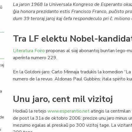
La jaron 1968 la Universala Kongreso de Esperanto okaz
aŭ
ĝia honora prezidanto estis Francisco Franco, puĉisto pr
dum 39 teroraj jaroj kaj ĉefa respondeculo pri ĉ. miliono
Tra LF elektu Nobel-kandida
Literatura Foiro
proponas al siaj abonantoj buntan lego-ma
aperinta numero 229.
kaj
En la Goldoni-jaro: Carlo Minnaja tradukis la komedion “La
numero de la revuo. Aldonas Paul Gubbins: itala spirito k
la
Unu jaro, cent mil vizitoj
Hodiaŭ la retejo
www.esperantio.net
atingis la centmilan 
 de
de post la 31a de oktobro 2006: precize unu jaro minus u
mezumo egalas al preskaŭ po 300 vizitoj tage. La vizita
o