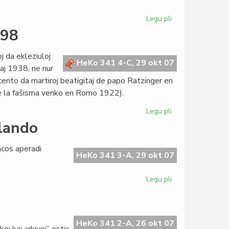
Legu pli
pri
Unu
498
jaro,
cent
j da ekleziuloj
mil
HeKo 341 4-C, 29 okt 07
aj 1938, ne nur
vizitoj
ncento da martiroj beatigitaj de papo Ratzinger en
e la faŝisma venko en Romo 1922).
Legu pli
pri
Font
llando
Giralt
mankas
ncos aperadi
inter
HeKo 341 3-A, 29 okt 07
la
498
Legu pli
pri
"Spegulo":
nova
revuo
el
HeKo 341 2-A, 26 okt 07