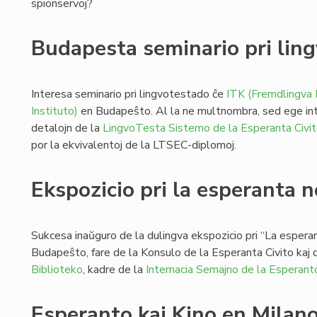
spionservoj?
Budapesta seminario pri lin
Interesa seminario pri lingvotestado ĉe
ITK (Fremdlingva 
Instituto)
en Budapeŝto. Al la ne multnombra, sed ege inte
detalojn de la
LingvoTesta Sistemo de la Esperanta Civi
por la ekvivalentoj de la LTSEC-diplomoj.
Ekspozicio pri la esperanta 
Sukcesa inaŭguro de la dulingva ekspozicio pri “La espera
Budapeŝto, fare de la Konsulo de la Esperanta Civito kaj d
Biblioteko
, kadre de la
Internacia Semajno de la Esperant
Esperanto kaj Kino en Milan