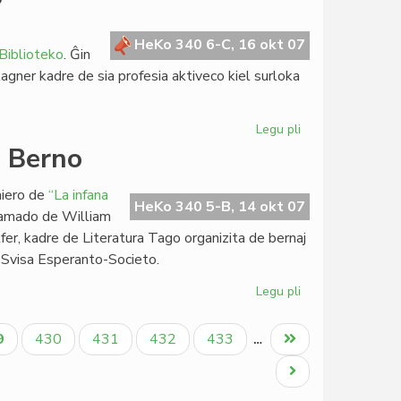
pri
la
esperanta
HeKo 340 6-C, 16 okt 07
Biblioteko
. Ĝin
novelo
agner kadre de sia profesia aktiveco kiel surloka
Legu pli
pri
Esperanto
n Berno
kaj
Kino
miero de
“La infana
en
HeKo 340 5-B, 14 okt 07
klamado de William
Milano
lfer, kadre de Literatura Tago organizita de bernaj
e Svisa Esperanto-Societo.
Legu pli
pri
"La
infana
tuala
Paĝo
Paĝo
Paĝo
Paĝo
Last
9
430
431
432
433
…
raso"
ĝo
page
premieris
Next
en
page