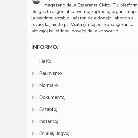
magazeno de la Esperanta Civito. Tiu platfor
ebligas la aliĝon al la eventoj kaj kursoj organizataj 
la paktintaj establoj, aĉeton de eldonaĵoj, abonon al
revuoj kaj multe pli. Vizitu ĝin tuj por konatiĝi kun la
aktivaĵoj kaj eldonaj novaĵoj de la konsorcio.
INFORMOJ
HeKo
Raŭmismo
Normaro
Dokumentoj
Establoj
Instancoj
En aliaj lingvoj