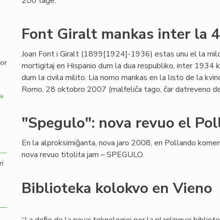
200 tage.
,
Font Giralt mankas inter la 
Joan Font i Giralt (1899[1924]-1936) estas unu el la milo
por
mortigitaj en Hispanio dum la dua respubliko, inter 1934 k
dum la civila milito. Lia nomo mankas en la listo de la kvi
Romo, 28 oktobro 2007 (malfeliĉa tago, ĉar datreveno d
a
"Spegulo": nova revuo el Po
En la alproksimiĝanta, nova jaro 2008, en Pollando kome
nova revuo titolita jam – SPEGULO.
ri
Biblioteka kolokvo en Vieno