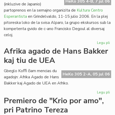
HeKo 305 4-B, 7 jul 06
(inkluzive de Japanio)
partoprenos en la semajno organizita de
Kultura Centro
Esperantista
en Grindelvaldo, 11-15 julio 2006. En la plej
pitoreska loko de la svisa Alparo, la grupo ekskursos sub la
kompetenta gvido de c-ano Francisko Degoul al diversaj
celoj.
Legu pli
pri
Bu
Afrika agado de Hans Bakker
na
kaj tiu de UEA
en
Gr
Gbeglo Koﬃ ĉiam mencias du
HeKo 305 2-A, 05 jul 06
agadojn: Afrika Agado de Hans
Bakker kaj Agado de UEA en Afriko.
Legu pli
pri
Afr
Premiero de "Krio por amo",
ag
pri Patrino Tereza
de
Ha