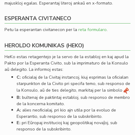
majuskloj egalas. Esperantaj literoj ankaŭ en x-formato.
ESPERANTA CIVITANECO
Petu la esperantan civitanecon per la
reta formularo
.
HEROLDO KOMUNIKAS (HEKO)
HeKo estas retagentejo je la servo de la establoj en kaj apud la
Pakto por la Esperanta Civito, sub la imprimaturo de la Konsulo
aŭ delegito. La informoj estas:
C:
oﬁcialaj de la Civitaj instancoj, kiuj esprimas la oﬁcialan
starpunkton de la Civito pri specifa temo, sub responso de
la Konsulo, aŭ de ties delegito, markitaj per la simbolo
.
B:
bultenaj de paktintaj establoj, sub responso de membro
de la koncerna komitato.
A:
alies neoﬁcialaj, pri kio ajn utila por la evoluo de
Esperantio, sub responso de la subskribinto.
E:
pri Eŭropaj institucioj kaj geopolitikaj novaĵoj, sub
responso de la subskribinto.