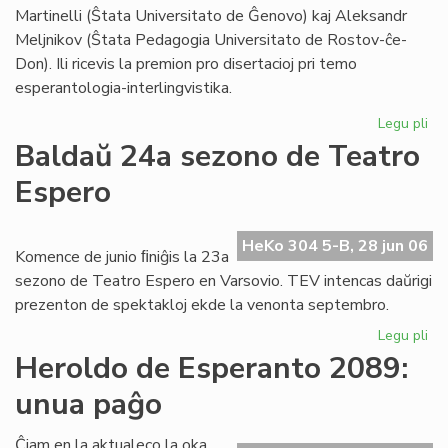
Foi
Martinelli (Ŝtata Universitato de Ĝenovo) kaj Aleksandr
Meljnikov (Ŝtata Pedagogia Universitato de Rostov-ĉe-
Don). Ili ricevis la premion pro disertacioj pri temo
esperantologia-interlingvistika.
Legu pli
pri
Sti
Baldaŭ 24a sezono de Teatro
La
Espero
al
du
es
HeKo 304 5-B, 28 jun 06
civ
Komence de junio ﬁniĝis la 23a
sezono de Teatro Espero en Varsovio. TEV intencas daŭrigi
prezenton de spektakloj ekde la venonta septembro.
Legu pli
pri
Ba
Heroldo de Esperanto 2089:
24
unua paĝo
se
de
Te
Ĉiam en la aktualeco la oka