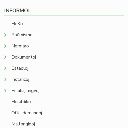
INFORMOJ
HeKo
Raŭmismo
Normaro
Dokumentoj
Establoj
Instancoj
En aliaj lingvoj
Heraldiko
Oftaj demandoj
Mallongigoj