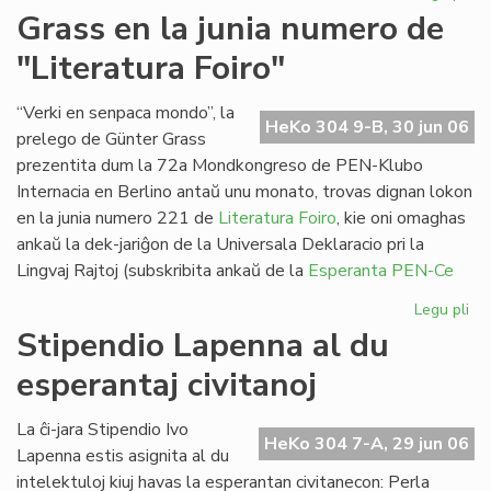
Pa
Grass en la junia numero de
ses
"Literatura Foiro"
en
Sv
“Verki en senpaca mondo”, la
HeKo 304 9-B, 30 jun 06
prelego de Günter Grass
prezentita dum la 72a Mondkongreso de PEN-Klubo
Internacia en Berlino antaŭ unu monato, trovas dignan lokon
en la junia numero 221 de
Literatura Foiro
, kie oni omaghas
ankaŭ la dek-jariĝon de la Universala Deklaracio pri la
Lingvaj Rajtoj (subskribita ankaŭ de la
Esperanta PEN-Ce
Legu pli
pri
Gr
Stipendio Lapenna al du
en
esperantaj civitanoj
la
jun
nu
La ĉi-jara Stipendio Ivo
HeKo 304 7-A, 29 jun 06
de
Lapenna estis asignita al du
"Li
intelektuloj kiuj havas la esperantan civitanecon: Perla