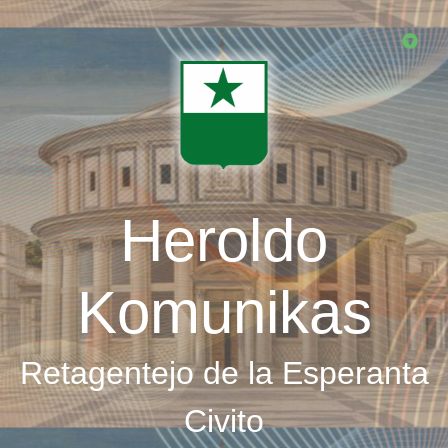
Skip
to
main
content
Heroldo
Komunikas
Retagentejo de la Esperanta
Civito