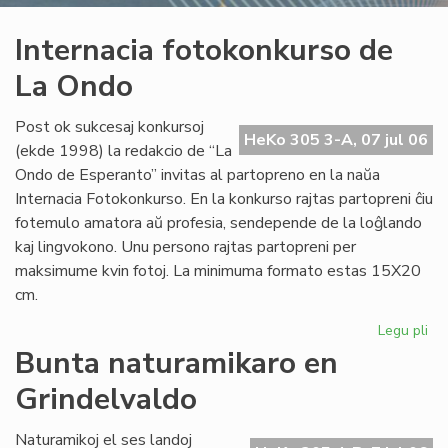
Internacia fotokonkurso de
La Ondo
Post ok sukcesaj konkursoj
HeKo 305 3-A, 07 jul 06
(ekde 1998) la redakcio de “La
Ondo de Esperanto” invitas al partopreno en la naŭa
Internacia Fotokonkurso. En la konkurso rajtas partopreni ĉiu
fotemulo amatora aŭ profesia, sendepende de la loĝlando
kaj lingvokono. Unu persono rajtas partopreni per
maksimume kvin fotoj. La minimuma formato estas 15X20
cm.
Legu pli
pri
Int
Bunta naturamikaro en
fo
Grindelvaldo
de
La
On
Naturamikoj el ses landoj