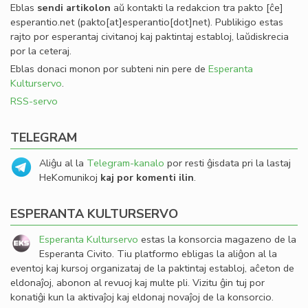
Eblas
sendi
artikolon
aŭ kontakti la redakcion tra
pakto
[ĉe]
esperantio
.
net
(pakto[at]esperantio[dot]net)
. Publikigo estas
rajto por esperantaj civitanoj kaj paktintaj establoj, laŭdiskrecia
por la ceteraj.
Eblas donaci monon por subteni nin pere de
Esperanta
Kulturservo
.
RSS-servo
TELEGRAM
Aliĝu al la
Telegram-kanalo
por resti ĝisdata pri la lastaj
HeKomunikoj
kaj por komenti ilin
.
ESPERANTA KULTURSERVO
Esperanta Kulturservo
estas la konsorcia magazeno de la
Esperanta Civito. Tiu platformo ebligas la aliĝon al la
eventoj kaj kursoj organizataj de la paktintaj establoj, aĉeton de
eldonaĵoj, abonon al revuoj kaj multe pli. Vizitu ĝin tuj por
konatiĝi kun la aktivaĵoj kaj eldonaj novaĵoj de la konsorcio.