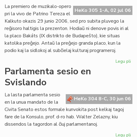
Ba
La premiero de muzikalo-opero
HeKo 305 1-A, 02 jul 06
kaj
pri la vivo de Patrino Tereza el
tiu
Kalkuto okazis 29 junio 2006, sed pro subita pluvego la
de
reĝisoro haltigis la prezenton. Hodiaŭ ni denove povis iri al
UE
la placo Bakáts (IX distrikto de Budapeŝto), kie situas
katolika preĝejo. Antaŭ la preĝejo granda placo, kun la
podio kaj la sidlokoj al subĉielaj kulturaj programeroj.
Legu pli
pri
Pr
Parlamenta sesio en
de
Svislando
"Kr
po
am
La lasta parlamenta sesio
HeKo 304 8-C, 30 jun 06
pri
en la unua mandato de la
Pat
Civita Senato estos formale kunvokita post kelkaj tagoj
Te
fare de la Konsulo, prof. d-ro hab. Walter Zelazny, kiu
dissendos la tagordon al ĉiuj parlamentanoj.
Legu pli
pri