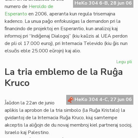
HeKo 304 6-B, 28 jun 06
Es
numero de
Heroldo de
Esperanto
en 2006, aperanta kun regula trisemajna
kadenco. La unua paĝo enfokusigas la demandon pri la
ﬁnancindo de projektoj en Esperantio, kun analizoj kaj
informoj pri “Indiĝenaj Dialogoj” (kiu kaŭzis al UEA perdon
de pli ol 17.000 euroj), pri Internacia Televido (kiu ĝis nun
elsuĉis eble 25.000 eŭrojn) kaj alio.
Legu pli
pri
He
La tria emblemo de la Ruĝa
de
Kruco
Es
20
un
HeKo 304 4-C, 27 jun 06
pa
Ĵaŭdon la 22an de junio
aplikis la aprobon de la tria simbolo (la Ruĝa Kristalo) la
gvidantoj de la Internacia Ruĝa Kruco, kiuj samtempe
akceptis la aliĝojn de du novaj membroj kiel partneraj socioj,
Israelo kaj Palestino.