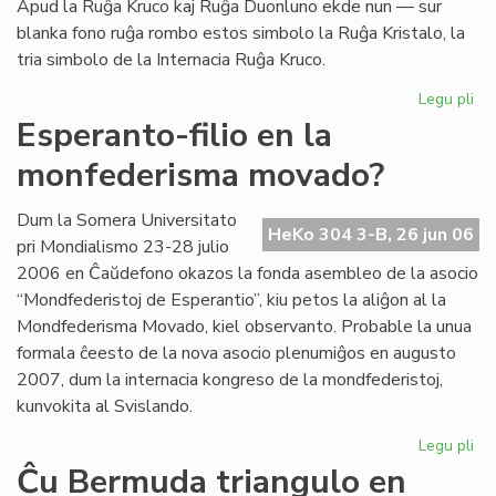
Apud la Ruĝa Kruco kaj Ruĝa Duonluno ekde nun — sur
blanka fono ruĝa rombo estos simbolo la Ruĝa Kristalo, la
tria simbolo de la Internacia Ruĝa Kruco.
Legu pli
pri
La
Esperanto-filio en la
tri
monfederisma movado?
em
de
la
Dum la Somera Universitato
HeKo 304 3-B, 26 jun 06
Ru
pri Mondialismo 23-28 julio
Kr
2006 en Ĉaŭdefono okazos la fonda asembleo de la asocio
“Mondfederistoj de Esperantio”, kiu petos la aliĝon al la
Mondfederisma Movado, kiel observanto. Probable la unua
formala ĉeesto de la nova asocio plenumiĝos en augusto
2007, dum la internacia kongreso de la mondfederistoj,
kunvokita al Svislando.
Legu pli
pri
Es
Ĉu Bermuda triangulo en
fili