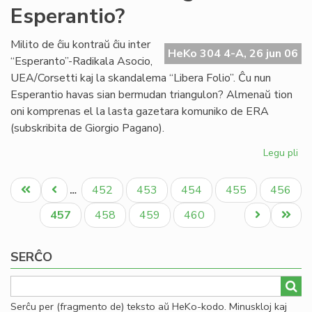
Esperantio?
en
la
mo
Milito de ĉiu kontraŭ ĉiu inter
HeKo 304 4-A, 26 jun 06
mo
“Esperanto”-Radikala Asocio,
UEA/Corsetti kaj la skandalema “Libera Folio”. Ĉu nun
Esperantio havas sian bermudan triangulon? Almenaŭ tion
oni komprenas el la lasta gazetara komuniko de ERA
(subskribita de Giorgio Pagano).
Legu pli
pri
Ĉu
Pagination
Be
Unua
Antaŭa
Paĝo
Paĝo
Paĝo
Paĝo
Paĝo
452
453
454
455
456
…
tri
paĝo
paĝo
en
Aktuala
Paĝo
Paĝo
Paĝo
Next
Last
457
458
459
460
Es
paĝo
page
page
SERĈO
Serĉu per (fragmento de) teksto aŭ HeKo-kodo. Minuskloj kaj