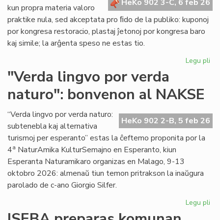
HeKo 902 3-C, 6 feb 26
kun propra materia valoro
praktike nula, sed akceptata pro ﬁdo de la publiko: kuponoj
por kongresa restoracio, plastaj ĵetonoj por kongresa baro
kaj simile; la arĝenta speso ne estas tio.
Legu pli
pri
La
"Verda lingvo por verda
sp
naturo": bonvenon al NAKSE
ne
"fi
mo
“Verda lingvo por verda naturo:
HeKo 902 2-B, 5 feb 26
se
subtenebla kaj alternativa
kal
turismoj per esperanto” estas la ĉeftemo proponita por la
val
a
4
NaturAmika KulturSemajno en Esperanto, kiun
Esperanta Naturamikaro organizas en Malago, 9-13
oktobro 2026: almenaŭ tiun temon pritrakson la inaŭgura
parolado de c-ano Giorgio Silfer.
Legu pli
pri
"V
ISEBA preparas komunan