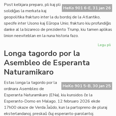
ĉe
Post kelkjara preparo, pli kaj pli
HeKo 901 6-E, 31 jan 26
la
solidiĝas la merkata kaj
ita
geopolitika frakturo inter la du bordoj de la Atlantiko,
Pa
specife inter Usono kaj Eŭropa Unio; frakturo kiu profundiĝis
danke al la bizareco de prezidento Trump, kiu tamen aplikas
linion neeviteblan en la nuna historia fazo.
Legu pli
pri
Geo
Longa tagordo por la
sc
Asembleo de Esperanta
pli
kaj
Naturamikaro
pli
kon
Estas longa la tagordo por la
ĉe
HeKo 901 5-B, 30 jan 25
ordinara Asembleo de
la
Atl
Esperanta Naturamikaro (ENa), kiu kunsidos ĉe la
Esperanto-Domo en Malago, 12 februaro 2026 ekde
17h00 okaze de Verda Ĵaŭdo, kun la partopreno de pluraj
eksterlandanoj, preskaŭ ĉiuj esperanto-parolantoj.