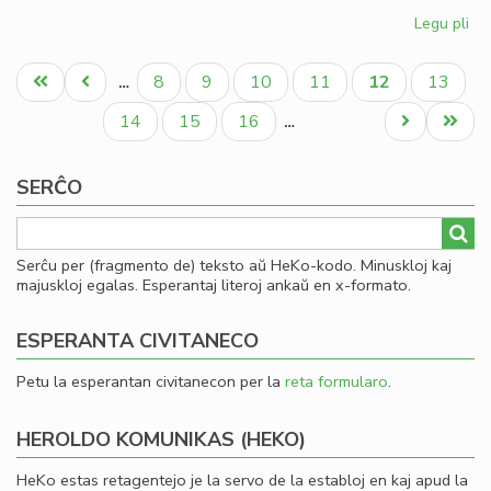
Legu pli
pri
Kia
Pagination
CD
Unua
Antaŭa
Paĝo
Paĝo
Paĝo
Paĝo
Aktuala
Paĝo
8
9
10
11
12
13
…
en
paĝo
paĝo
paĝo
20
Paĝo
Paĝo
Paĝo
Next
Last
14
15
16
…
page
page
SERĈO
Serĉu per (fragmento de) teksto aŭ HeKo-kodo. Minuskloj kaj
majuskloj egalas. Esperantaj literoj ankaŭ en x-formato.
ESPERANTA CIVITANECO
Petu la esperantan civitanecon per la
reta formularo
.
HEROLDO KOMUNIKAS (HEKO)
HeKo estas retagentejo je la servo de la establoj en kaj apud la