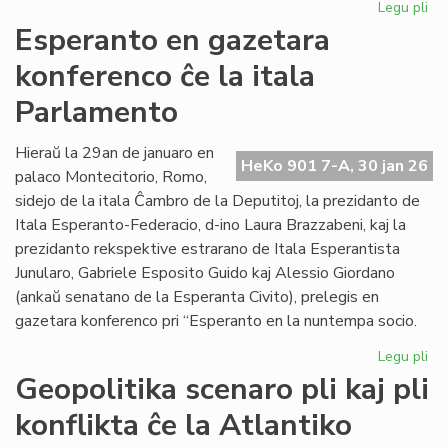
Legu pli
pri
EIE
Esperanto en gazetara
ku
konferenco ĉe la itala
pri
lit
Parlamento
fin
de
Hieraŭ la 29an de januaro en
la
HeKo 901 7-A, 30 jan 26
palaco Montecitorio, Romo,
un
se
sidejo de la itala Ĉambro de la Deputitoj, la prezidanto de
Itala Esperanto-Federacio, d-ino Laura Brazzabeni, kaj la
prezidanto rekspektive estrarano de Itala Esperantista
Junularo, Gabriele Esposito Guido kaj Alessio Giordano
(ankaŭ senatano de la Esperanta Civito), prelegis en
gazetara konferenco pri “Esperanto en la nuntempa socio.
Legu pli
pri
Es
Geopolitika scenaro pli kaj pli
en
konflikta ĉe la Atlantiko
ga
ko