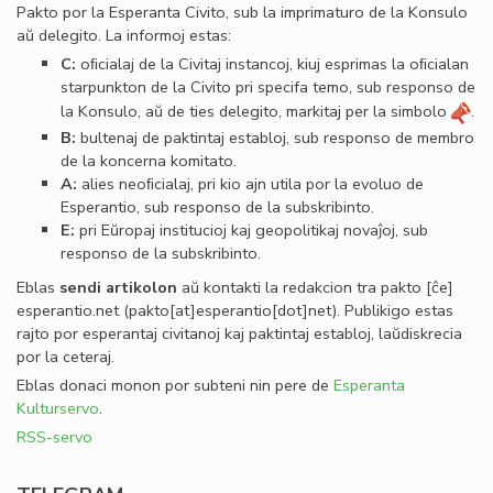
Pakto por la Esperanta Civito, sub la imprimaturo de la Konsulo
aŭ delegito. La informoj estas:
C:
oﬁcialaj de la Civitaj instancoj, kiuj esprimas la oﬁcialan
starpunkton de la Civito pri specifa temo, sub responso de
la Konsulo, aŭ de ties delegito, markitaj per la simbolo
.
B:
bultenaj de paktintaj establoj, sub responso de membro
de la koncerna komitato.
A:
alies neoﬁcialaj, pri kio ajn utila por la evoluo de
Esperantio, sub responso de la subskribinto.
E:
pri Eŭropaj institucioj kaj geopolitikaj novaĵoj, sub
responso de la subskribinto.
Eblas
sendi
artikolon
aŭ kontakti la redakcion tra
pakto
[ĉe]
esperantio
.
net
(pakto[at]esperantio[dot]net)
. Publikigo estas
rajto por esperantaj civitanoj kaj paktintaj establoj, laŭdiskrecia
por la ceteraj.
Eblas donaci monon por subteni nin pere de
Esperanta
Kulturservo
.
RSS-servo