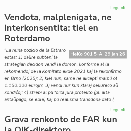
Legu pli
pri
Lo
Vendota, malplenigata, ne
ta
interkonsentita: tiel en
po
la
Roterdamo
As
de
“
La nuna pozicio de la Estraro
Es
HeKo 901 5-A, 29 jan 26
estas: 1) daŭre subteni la
Na
strategian decidon vendi la domon, konforme al la
rekomendoj de la Komitato ekde 2021 kaj la rekonﬁrmo
en Brno (2025); 2) kiel nun, same ne akcepti malpli ol
1.150.000 eŭrojn; 3) vendi nur kun klaraj sekureco aŭ
kondiĉoj; 4) strebi al pli forta jura protekto (pli alta
antaŭpago, se eble) kaj pli realisma transdona dato (
Legu pli
pri
Ve
Grava renkonto de FAR kun
mal
la OIK-direktoro
ne