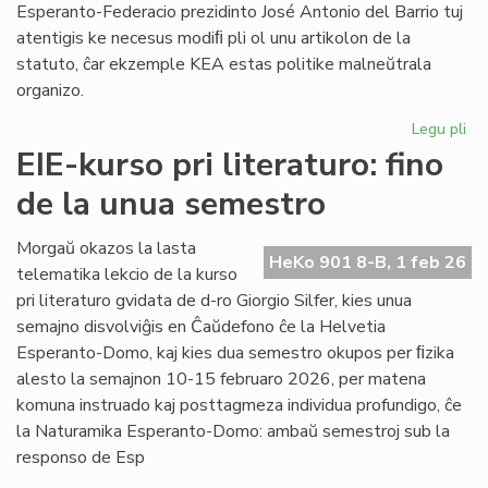
Esperanto-Federacio prezidinto José Antonio del Barrio tuj
atentigis ke necesus modiﬁ pli ol unu artikolon de la
statuto, ĉar ekzemple KEA estas politike malneŭtrala
organizo.
Legu pli
pri
Ba
EIE-kurso pri literaturo: fino
kaj
de la unua semestro
Ma
ten
en
Morgaŭ okazos la lasta
HeKo 901 8-B, 1 feb 26
la
telematika lekcio de la kurso
Un
pri literaturo gvidata de d-ro Giorgio Silfer, kies unua
semajno disvolviĝis en Ĉaŭdefono ĉe la Helvetia
Esperanto-Domo, kaj kies dua semestro okupos per ﬁzika
alesto la semajnon 10-15 februaro 2026, per matena
komuna instruado kaj posttagmeza individua profundigo, ĉe
la Naturamika Esperanto-Domo: ambaŭ semestroj sub la
responso de Esp