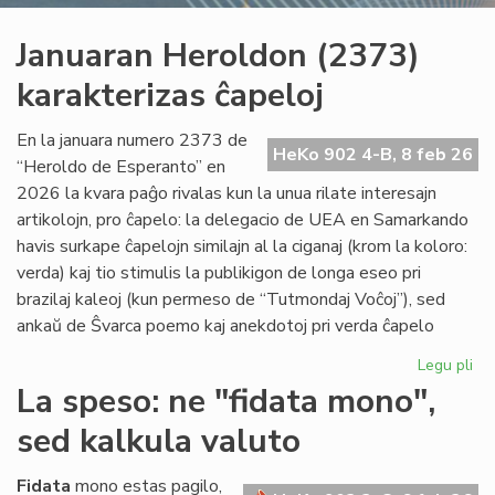
Januaran Heroldon (2373)
karakterizas ĉapeloj
En la januara numero 2373 de
HeKo 902 4-B, 8 feb 26
“Heroldo de Esperanto” en
2026 la kvara paĝo rivalas kun la unua rilate interesajn
artikolojn, pro ĉapelo: la delegacio de UEA en Samarkando
havis surkape ĉapelojn similajn al la ciganaj (krom la koloro:
verda) kaj tio stimulis la publikigon de longa eseo pri
brazilaj kaleoj (kun permeso de “Tutmondaj Voĉoj”), sed
ankaŭ de Ŝvarca poemo kaj anekdotoj pri verda ĉapelo
Legu pli
pri
Ja
La speso: ne "fidata mono",
He
sed kalkula valuto
(2
kar
ĉap
Fidata
mono estas pagilo,