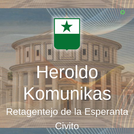
Skip
to
main
content
Heroldo
Komunikas
Retagentejo de la Esperanta
Civito