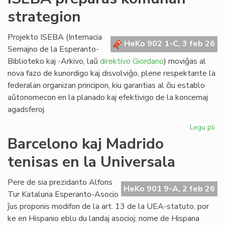
lin
strategion
po
ve
nat
Projekto ISEBA (Internacia
HeKo 902 1-C, 3 feb 26
bo
Semajno de la Esperanto-
al
Biblioteko kaj -Arkivo, laŭ
direktivo Giordano
) moviĝas al
NA
nova fazo de kunordigo kaj disvolviĝo, plene respektante la
federalan organizan principon, kiu garantias al ĉiu establo
aŭtonomecon en la planado kaj efektivigo de la koncernaj
agadsferoj.
Legu pli
pri
IS
Barcelono kaj Madrido
pr
tenisas en la Universala
ko
str
Pere de sia prezidanto Alfons
HeKo 901 9-A, 2 feb 26
Tur Kataluna Esperanto-Asocio
ĵus proponis modifon de la art. 13 de la UEA-statuto, por
ke en Hispanio eblu du landaj asocioj; nome de Hispana