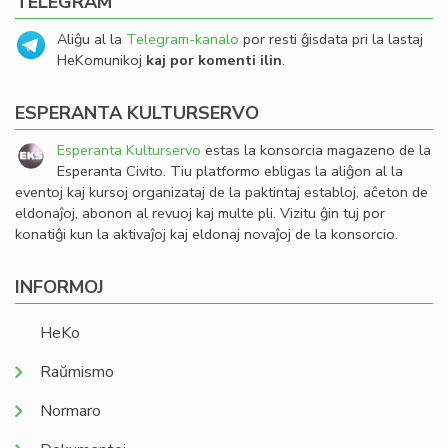
TELEGRAM
Aliĝu al la
Telegram-kanalo
por resti ĝisdata pri la lastaj
HeKomunikoj
kaj por komenti ilin
.
ESPERANTA KULTURSERVO
Esperanta Kulturservo
estas la konsorcia magazeno de la
Esperanta Civito. Tiu platformo ebligas la aliĝon al la
eventoj kaj kursoj organizataj de la paktintaj establoj, aĉeton de
eldonaĵoj, abonon al revuoj kaj multe pli. Vizitu ĝin tuj por
konatiĝi kun la aktivaĵoj kaj eldonaj novaĵoj de la konsorcio.
INFORMOJ
HeKo
Raŭmismo
Normaro