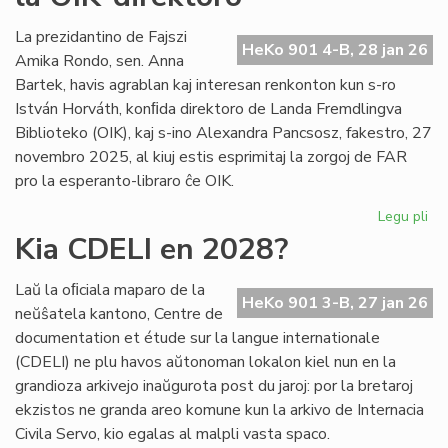
int
tiel
La prezidantino de Fajszi
HeKo 901 4-B, 28 jan 26
en
Amika Rondo, sen. Anna
Ro
Bartek, havis agrablan kaj interesan renkonton kun s-ro
István Horváth, konﬁda direktoro de Landa Fremdlingva
Biblioteko (OIK), kaj s-ino Alexandra Pancsosz, fakestro, 27
novembro 2025, al kiuj estis esprimitaj la zorgoj de FAR
pro la esperanto-libraro ĉe OIK.
Legu pli
pri
Gr
Kia CDELI en 2028?
re
de
Laŭ la oﬁciala maparo de la
FA
HeKo 901 3-B, 27 jan 26
neŭŝatela kantono, Centre de
ku
documentation et étude sur la langue internationale
la
(CDELI) ne plu havos aŭtonoman lokalon kiel nun en la
OI
grandioza arkivejo inaŭgurota post du jaroj: por la bretaroj
dir
ekzistos ne granda areo komune kun la arkivo de Internacia
Civila Servo, kio egalas al malpli vasta spaco.