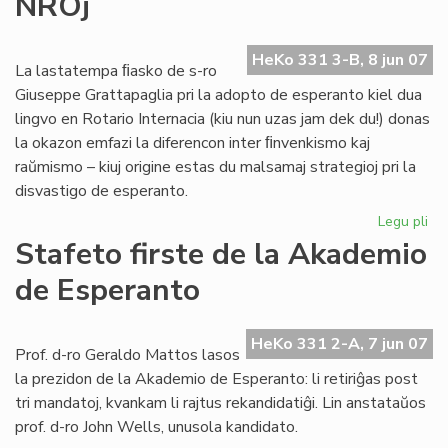
NROj
ori
ro
en
HeKo 331 3-B, 8 jun 07
es
La lastatempa ﬁasko de s-ro
Giuseppe Grattapaglia pri la adopto de esperanto kiel dua
lingvo en Rotario Internacia (kiu nun uzas jam dek du!) donas
la okazon emfazi la diferencon inter ﬁnvenkismo kaj
raŭmismo – kiuj origine estas du malsamaj strategioj pri la
disvastigo de esperanto.
Legu pli
pri
Lin
Stafeto firste de la Akademio
en
de Esperanto
int
NR
HeKo 331 2-A, 7 jun 07
Prof. d-ro Geraldo Mattos lasos
la prezidon de la Akademio de Esperanto: li retiriĝas post
tri mandatoj, kvankam li rajtus rekandidatiĝi. Lin anstataŭos
prof. d-ro John Wells, unusola kandidato.