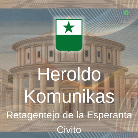
Skip
to
main
content
Heroldo
Komunikas
Retagentejo de la Esperanta
Civito