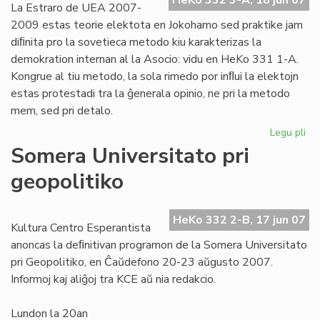
HeKo 332 3-A, 18 jun 07
La Estraro de UEA 2007-
2009 estas teorie elektota en Jokohamo sed praktike jam
diﬁnita pro la sovetieca metodo kiu karakterizas la
demokration internan al la Asocio: vidu en HeKo 331 1-A.
Kongrue al tiu metodo, la sola rimedo por inﬂui la elektojn
estas protestadi tra la ĝenerala opinio, ne pri la metodo
mem, sed pri detalo.
Legu pli
pri
Est
Somera Universitato pri
de
geopolitiko
UE
lu
fer
HeKo 332 2-B, 17 jun 07
kr
Kultura Centro Esperantista
ofe
anoncas la deﬁnitivan programon de la Somera Universitato
pri Geopolitiko, en Ĉaŭdefono 20-23 aŭgusto 2007.
Informoj kaj aliĝoj tra KCE aŭ nia redakcio.
Lundon la 20an