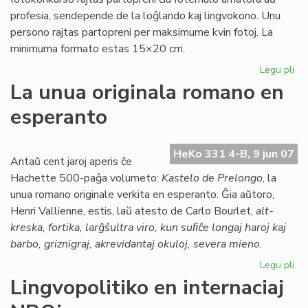
profesia, sendepende de la loĝlando kaj lingvokono. Unu
persono rajtas partopreni per maksimume kvin fotoj. La
minimuma formato estas 15×20 cm.
Legu pli
pri
Int
La unua originala romano en
fo
esperanto
HeKo 331 4-B, 9 jun 07
Antaŭ cent jaroj aperis ĉe
Hachette 500-paĝa volumeto:
Kastelo de Prelongo
, la
unua romano originale verkita en esperanto. Ĝia aŭtoro,
Henri Vallienne, estis, laŭ atesto de Carlo Bourlet,
alt-
kreska, fortika, larĝŝultra viro, kun suﬁĉe longaj haroj kaj
barbo, griznigraj, akrevidantaj okuloj, severa mieno.
Legu pli
pri
La
Lingvopolitiko en internaciaj
un