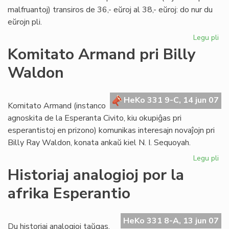
malfruantoj) transiros de 36,- eŭroj al 38,- eŭroj: do nur du
eŭrojn pli.
Legu pli
pri
Int
Komitato Armand pri Billy
abo
Waldon
de
LF-
ko
HeKo 331 9-C, 14 jun 07
Komitato Armand (instanco
agnoskita de la Esperanta Civito, kiu okupiĝas pri
esperantistoj en prizono) komunikas interesajn novaĵojn pri
Billy Ray Waldon, konata ankaŭ kiel N. I. Sequoyah.
Legu pli
pri
Ko
Historiaj analogioj por la
Ar
afrika Esperantio
pri
Bil
Wa
HeKo 331 8-A, 13 jun 07
Du historiaj analogioj taŭgas,