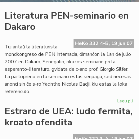
Literatura PEN-seminario en
Dakaro
HeKo 332 4-B, 19 jun 07
Tuj antaŭ la literaturista
mondkongreso de PEN Internacia, dimanĉon la 1an de julio
2007 en Dakaro, Senegalio, okazos seminario pri la
esperanto-literaturo, gvidata de c-ano prof. Giorgio Silfer.
La partopreno en la seminario estas senpaga, sed necesas
anonci sin ĉe s-ro Yacinthe Nicolas Badji, kiu estas la loka
referenculo.
Legu pli
pri
Lit
Estraro de UEA: ludo fermita,
PE
kroato ofendita
se
en
Da