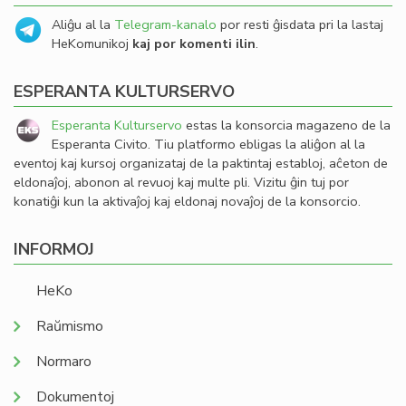
Aliĝu al la
Telegram-kanalo
por resti ĝisdata pri la lastaj
HeKomunikoj
kaj por komenti ilin
.
ESPERANTA KULTURSERVO
Esperanta Kulturservo
estas la konsorcia magazeno de la
Esperanta Civito. Tiu platformo ebligas la aliĝon al la
eventoj kaj kursoj organizataj de la paktintaj establoj, aĉeton de
eldonaĵoj, abonon al revuoj kaj multe pli. Vizitu ĝin tuj por
konatiĝi kun la aktivaĵoj kaj eldonaj novaĵoj de la konsorcio.
INFORMOJ
HeKo
Raŭmismo
Normaro
Dokumentoj