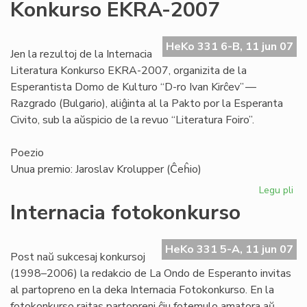
Konkurso EKRA-2007
kie
Br
HeKo 331 6-B, 11 jun 07
Jen la rezultoj de la Internacia
Literatura Konkurso EKRA-2007, organizita de la
Esperantista Domo de Kulturo “D-ro Ivan Kirĉev” —
Razgrado (Bulgario), aliĝinta al la Pakto por la Esperanta
Civito, sub la aŭspicio de la revuo “Literatura Foiro”.
Poezio
Unua premio: Jaroslav Krolupper (Ĉeĥio)
Legu pli
pri
Int
Internacia fotokonkurso
Lit
Ko
EK
HeKo 331 5-A, 11 jun 07
Post naŭ sukcesaj konkursoj
20
(1998–2006) la redakcio de La Ondo de Esperanto invitas
al partopreno en la deka Internacia Fotokonkurso. En la
fotokonkurso rajtas partopreni ĉiu fotemulo amatora aŭ