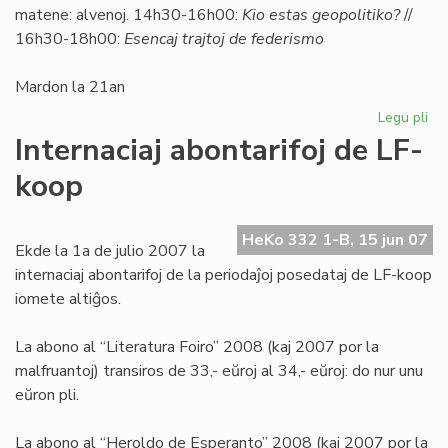
matene: alvenoj. 14h30-16h00:
Kio estas geopolitiko?
//
16h30-18h00:
Esencaj trajtoj de federismo
Mardon la 21an
Legu pli
pri
So
Internaciaj abontarifoj de LF-
Uni
koop
pri
geo
HeKo 332 1-B, 15 jun 07
Ekde la 1a de julio 2007 la
internaciaj abontarifoj de la periodaĵoj posedataj de LF-koop
iomete altiĝos.
La abono al “Literatura Foiro” 2008 (kaj 2007 por la
malfruantoj) transiros de 33,- eŭroj al 34,- eŭroj: do nur unu
eŭron pli.
La abono al “Heroldo de Esperanto” 2008 (kaj 2007 por la