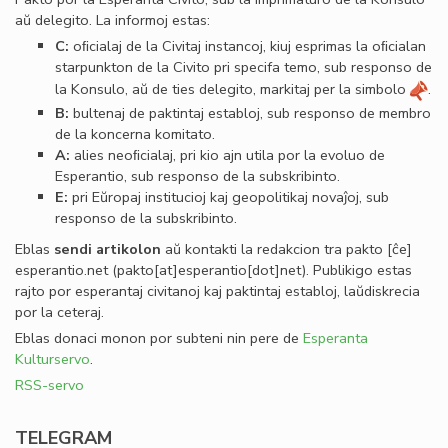
aŭ delegito. La informoj estas:
C:
oﬁcialaj de la Civitaj instancoj, kiuj esprimas la oﬁcialan
starpunkton de la Civito pri specifa temo, sub responso de
la Konsulo, aŭ de ties delegito, markitaj per la simbolo
.
B:
bultenaj de paktintaj establoj, sub responso de membro
de la koncerna komitato.
A:
alies neoﬁcialaj, pri kio ajn utila por la evoluo de
Esperantio, sub responso de la subskribinto.
E:
pri Eŭropaj institucioj kaj geopolitikaj novaĵoj, sub
responso de la subskribinto.
Eblas
sendi
artikolon
aŭ kontakti la redakcion tra
pakto
[ĉe]
esperantio
.
net
(pakto[at]esperantio[dot]net)
. Publikigo estas
rajto por esperantaj civitanoj kaj paktintaj establoj, laŭdiskrecia
por la ceteraj.
Eblas donaci monon por subteni nin pere de
Esperanta
Kulturservo
.
RSS-servo
TELEGRAM