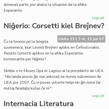
almenaŭ parte, por analizi la situacion de la afrika
Esperantio.
Legu pli
pri
His
Niĝerio: Corsetti kiel Breĵnev?
ana
po
la
HeKo 331 7-A, 12 jun 07
Ĉu la teorion pri la limigita
afr
suvereneco, kiun Leonid Breĵnev aplikis en Ĉeĥoslovakio,
Es
Renato Corsetti aplikos en la afrika Esperantio,
komencante per Niĝerio?
Skribis s-ro Moses Opa el Lagoso al la prezidanto de UEA:
“Nia landa asocio ĝis nun ankoraŭ ne ricevis subvencion de
UEA por 2007. Ĉu vi povas volonte helpi nin ĝin ricevi ĉar
multaj faradaĵoj kuŝas ĉe ni?”
Legu pli
pri
Niĝ
Internacia Literatura
Cor