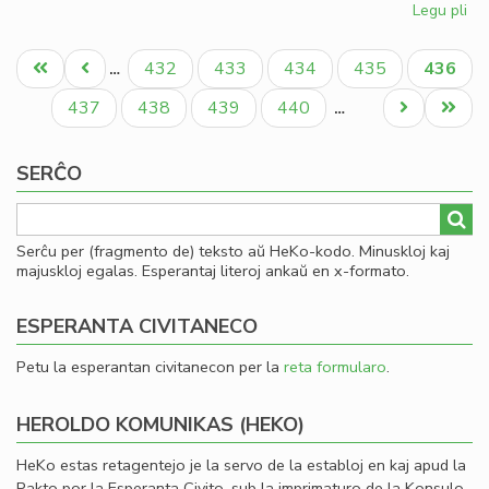
Legu pli
pri
St
Pagination
fir
Unua
Antaŭa
Paĝo
Paĝo
Paĝo
Paĝo
Aktual
432
433
434
435
436
…
de
paĝo
paĝo
paĝo
la
Paĝo
Paĝo
Paĝo
Paĝo
Next
Last
437
438
439
440
…
Ak
page
page
de
SERĈO
Es
Serĉu per (fragmento de) teksto aŭ HeKo-kodo. Minuskloj kaj
majuskloj egalas. Esperantaj literoj ankaŭ en x-formato.
ESPERANTA CIVITANECO
Petu la esperantan civitanecon per la
reta formularo
.
HEROLDO KOMUNIKAS (HEKO)
HeKo estas retagentejo je la servo de la establoj en kaj apud la
Pakto por la Esperanta Civito, sub la imprimaturo de la Konsulo