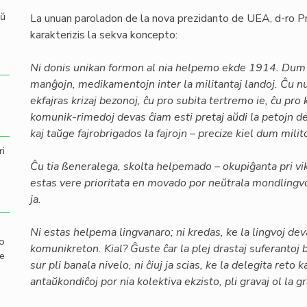
aŭ
La unuan paroladon de la nova prezidanto de UEA, d-ro P
karakterizis la sekva koncepto:
Ni donis unikan formon al nia helpemo ekde 1914. Dum 
manĝojn, medikamentojn inter la militantaj landoj. Ĉu nu
ekfajras krizaj bezonoj, ĉu pro subita tertremo ie, ĉu pr
komunik-rimedoj devas ĉiam esti pretaj aŭdi la petojn de 
kaj taŭge fajrobrigados la fajrojn – precize kiel dum milito
ri
Ĉu tia ßeneralega, skolta helpemado – okupiĝanta pri vi
estas vere prioritata en movado por neŭtrala mondling
ja.
Ni estas helpema lingvanaro; ni kredas, ke la lingvoj dev
mo
komunikreton. Kial? Ĝuste ĉar la plej drastaj suferantoj b
de
sur pli banala nivelo, ni ĉiuj ja scias, ke la delegita reto
antaŭkondiĉoj por nia kolektiva ekzisto, pli gravaj ol la g