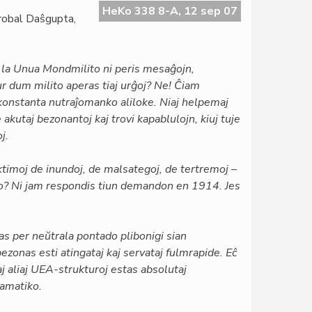
HeKo 338 8-A, 12 sep 07
robal Daŝgupta,
la Unua Mondmilito ni peris mesaĝojn,
r dum milito aperas tiaj urĝoj? Ne! Ĉiam
o konstanta nutraĵomanko aliloke. Niaj helpemaj
akutaj bezonantoj kaj trovi kapablulojn, kiuj tuje
j.
ktimoj de inundoj, de malsategoj, de tertremoj –
vo? Ni jam respondis tiun demandon en 1914. Jes
as per neŭtrala pontado plibonigi sian
ezonas esti atingataj kaj servataj fulmrapide. Eĉ
 kaj aliaj UEA-strukturoj estas absolutaj
ramatiko.