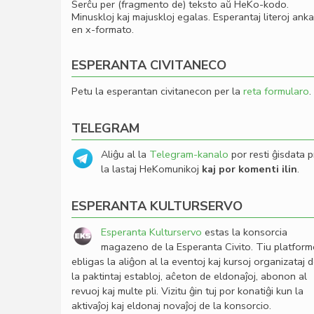
Serĉu per (fragmento de) teksto aŭ HeKo-kodo.
Minuskloj kaj majuskloj egalas. Esperantaj literoj ank
en x-formato.
ESPERANTA CIVITANECO
Petu la esperantan civitanecon per la
reta formularo
.
TELEGRAM
Aliĝu al la
Telegram-kanalo
por resti ĝisdata p
la lastaj HeKomunikoj
kaj por komenti ilin
.
ESPERANTA KULTURSERVO
Esperanta Kulturservo
estas la konsorcia
magazeno de la Esperanta Civito. Tiu platfor
ebligas la aliĝon al la eventoj kaj kursoj organizataj 
la paktintaj establoj, aĉeton de eldonaĵoj, abonon al
revuoj kaj multe pli. Vizitu ĝin tuj por konatiĝi kun la
aktivaĵoj kaj eldonaj novaĵoj de la konsorcio.