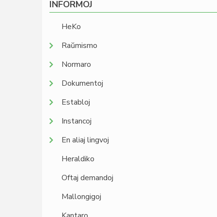
INFORMOJ
HeKo
Raŭmismo
Normaro
Dokumentoj
Establoj
Instancoj
En aliaj lingvoj
Heraldiko
Oftaj demandoj
Mallongigoj
Kantaro