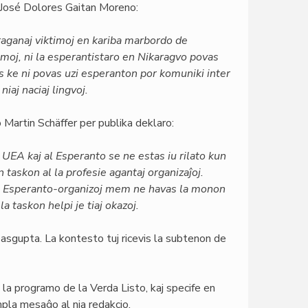
 José Dolores Gaitan Moreno:
raganaj viktimoj en kariba marbordo de
omoj, ni la esperantistaro en Nikaragvo povas
nsas ke ni povas uzi esperanton por komuniki inter
niaj naciaj lingvoj.
Martin Schäffer per publika deklaro:
l UEA kaj al Esperanto se ne estas iu rilato kun
n taskon al la profesie agantaj organizaĵoj.
. La Esperanto-organizoj mem ne havas la monon
a taskon helpi je tiaj okazoj.
sgupta. La kontesto tuj ricevis la subtenon de
 la programo de la Verda Listo, kaj specife en
mpla mesaĝo al nia redakcio.