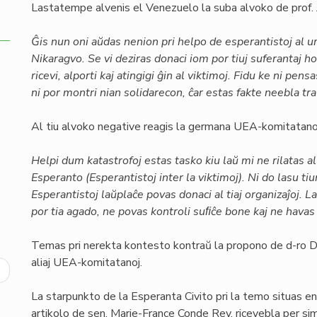
Lastatempe alvenis el Venezuelo la suba alvoko de prof.
Ĝis nun oni aŭdas nenion pri helpo de esperantistoj al u
Nikaragvo. Se vi deziras donaci iom por tiuj suferantaj h
ricevi, alporti kaj atingigi ĝin al viktimoj. Fidu ke ni pe
ni por montri nian solidarecon, ĉar estas fakte neebla tra 
Al tiu alvoko negative reagis la germana UEA-komitatano 
Helpi dum katastrofoj estas tasko kiu laŭ mi ne rilatas a
Esperanto (Esperantistoj inter la viktimoj). Ni do lasu tiu
Esperantistoj laŭplaĉe povas donaci al tiaj organizaĵoj
por tia agado, ne povas kontroli suﬁĉe bone kaj ne havas l
Temas pri nerekta kontesto kontraŭ la propono de d-ro Da
aliaj UEA-komitatanoj.
ext
age
La starpunkto de la Esperanta Civito pri la temo situas en
artikolo de sen. Marie-France Conde Rey, ricevebla per si