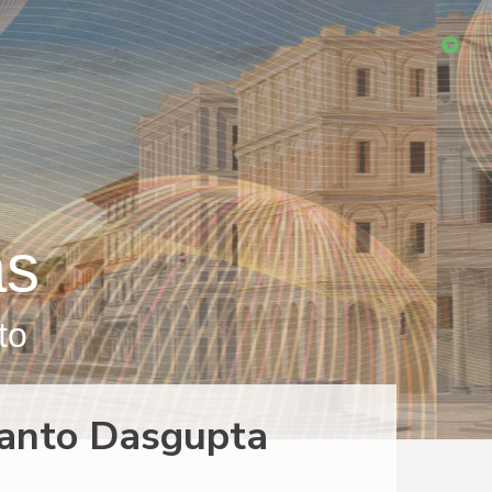
as
to
danto Dasgupta