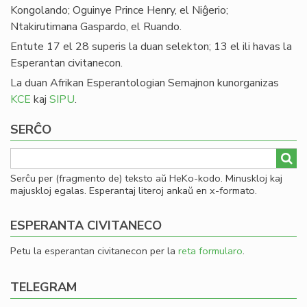
Kongolando; Oguinye Prince Henry, el Niĝerio;
Ntakirutimana Gaspardo, el Ruando.
Entute 17 el 28 superis la duan selekton; 13 el ili havas la
Esperantan civitanecon.
La duan Afrikan Esperantologian Semajnon kunorganizas
KCE
kaj
SIPU
.
SERĈO
Serĉu per (fragmento de) teksto aŭ HeKo-kodo. Minuskloj kaj
majuskloj egalas. Esperantaj literoj ankaŭ en x-formato.
ESPERANTA CIVITANECO
Petu la esperantan civitanecon per la
reta formularo
.
TELEGRAM