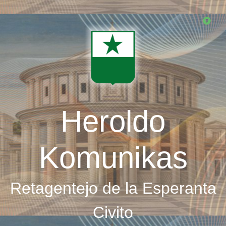
Skip
to
main
content
Heroldo
Komunikas
Retagentejo de la Esperanta
Civito