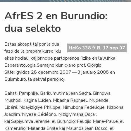
AfrES 2 en Burundio:
dua selekto
Estas akceptitaj por la dua
HeKo 338 9-B, 17 sep 07
fazo de la prepara kurso, kiu
ekas hodiaŭ, kaj principe partoprenos ﬁzike en la Afrika
Esperantologia Semajno kiun c-ano prof. Giorgio
Silfer gvidos 28 decembro 2007 — 3 januaro 2008 en
Bujumburo, la sekvaj personoj:
Bahati Pamphile, Barikumutima Jean Sacha, Birindwa
Mushosi, Kagina Lucien, Mbasha Raphael, Mudende
Libéré, Ndayizigiye Philippe, Nimubona Fedelique, Nizbona
Joachim, Niyeze Gédéono, Nizigiyimana Oscar,
kaj Sabiyumva Jeremie, el Burundio; Feudjio Marie-Paule, el
Kamerunio; Malanda Emile kaj Malanda Jean Bosco, el