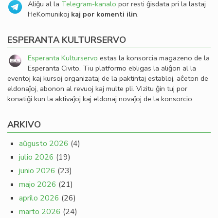
Aliĝu al la
Telegram-kanalo
por resti ĝisdata pri la lastaj
HeKomunikoj
kaj por komenti ilin
.
ESPERANTA KULTURSERVO
Esperanta Kulturservo
estas la konsorcia magazeno de la
Esperanta Civito. Tiu platformo ebligas la aliĝon al la
eventoj kaj kursoj organizataj de la paktintaj establoj, aĉeton de
eldonaĵoj, abonon al revuoj kaj multe pli. Vizitu ĝin tuj por
konatiĝi kun la aktivaĵoj kaj eldonaj novaĵoj de la konsorcio.
ARKIVO
aŭgusto 2026
(4)
julio 2026
(19)
junio 2026
(23)
majo 2026
(21)
aprilo 2026
(26)
marto 2026
(24)