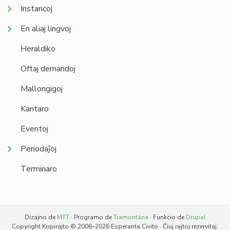
Instancoj
En aliaj lingvoj
Heraldiko
Oftaj demandoj
Mallongigoj
Kantaro
Eventoj
Periodaĵoj
Terminaro
Dizajno de
MTT
· Programo de
Tramontána
· Funkcio de
Drupal
Copyright Kopirajto © 2006–2026 Esperanta Civito · Ĉiuj rajtoj rezervitaj.