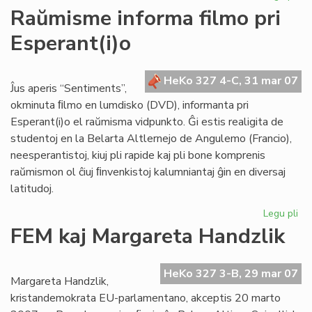
He
Raŭmisme informa filmo pri
de
Esperant(i)o
Es
du
nu
HeKo 327 4-C, 31 mar 07
en
Ĵus aperis “Sentiments”,
ma
okminuta ﬁlmo en lumdisko (DVD), informanta pri
Esperant(i)o el raŭmisma vidpunkto. Ĝi estis realigita de
studentoj en la Belarta Altlernejo de Angulemo (Francio),
neesperantistoj, kiuj pli rapide kaj pli bone komprenis
raŭmismon ol ĉiuj ﬁnvenkistoj kalumniantaj ĝin en diversaj
latitudoj.
Legu pli
pri
Ra
FEM kaj Margareta Handzlik
in
fil
pri
HeKo 327 3-B, 29 mar 07
Margareta Handzlik,
Esp
kristandemokrata EU-parlamentano, akceptis 20 marto