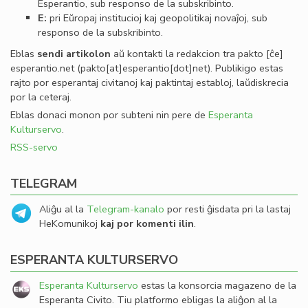
Esperantio, sub responso de la subskribinto.
E:
pri Eŭropaj institucioj kaj geopolitikaj novaĵoj, sub
responso de la subskribinto.
Eblas
sendi
artikolon
aŭ kontakti la redakcion tra
pakto
[ĉe]
esperantio
.
net
(pakto[at]esperantio[dot]net)
. Publikigo estas
rajto por esperantaj civitanoj kaj paktintaj establoj, laŭdiskrecia
por la ceteraj.
Eblas donaci monon por subteni nin pere de
Esperanta
Kulturservo
.
RSS-servo
TELEGRAM
Aliĝu al la
Telegram-kanalo
por resti ĝisdata pri la lastaj
HeKomunikoj
kaj por komenti ilin
.
ESPERANTA KULTURSERVO
Esperanta Kulturservo
estas la konsorcia magazeno de la
Esperanta Civito. Tiu platformo ebligas la aliĝon al la