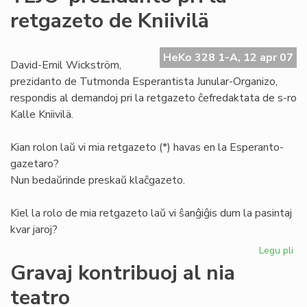
de
retgazeto de Kniivilä
la
Es
Pio
HeKo 328 1-A, 12 apr 07
David-Emil Wickström,
prezidanto de Tutmonda Esperantista Junular-Organizo,
respondis al demandoj pri la retgazeto ĉefredaktata de s-ro
Kalle Kniivilä.
Kian rolon laŭ vi mia retgazeto (*) havas en la Esperanto-
gazetaro?
Nun bedaŭrinde preskaŭ klaĉgazeto.
Kiel la rolo de mia retgazeto laŭ vi ŝanĝiĝis dum la pasintaj
kvar jaroj?
Legu pli
pri
TE
Gravaj kontribuoj al nia
pr
teatro
pri