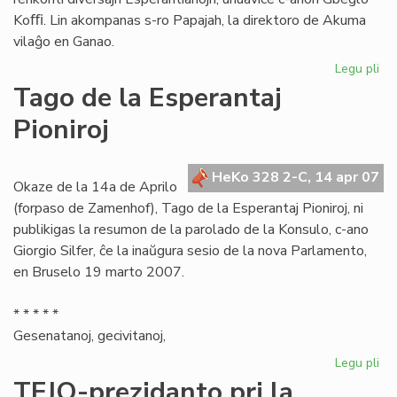
Koﬃ. Lin akompanas s-ro Papajah, la direktoro de Akuma
vilaĝo en Ganao.
Legu pli
pri
Es
Tago de la Esperantaj
Ce
Pioniroj
pl
en
Ga
HeKo 328 2-C, 14 apr 07
Okaze de la 14a de Aprilo
(forpaso de Zamenhof), Tago de la Esperantaj Pioniroj, ni
publikigas la resumon de la parolado de la Konsulo, c-ano
Giorgio Silfer, ĉe la inaŭgura sesio de la nova Parlamento,
en Bruselo 19 marto 2007.
* * * * *
Gesenatanoj, gecivitanoj,
Legu pli
pri
Ta
TEJO-prezidanto pri la