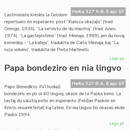
la
re
HeKo 327 9-B, 9 apr 07
de
Lastmonate kreskis la Goldoni-
Kni
repertuaro en esperanto: post “Kurioza okazaĵo” (trad.
Orengo, 1934), “La servisto de du mastroj” (trad. Anev,
1974), “La gastejestrino” (trad. Minnaja, 1989), jen du novaj
komedioj – “La kafejo”, tradukita de Carlo Minnaja, kaj “La
ruza vidvino”, tradukita de Perla Martinelli.
Legu pli
pri
Gr
Papa bondeziro en nia lingvo
kon
al
nia
HeKo 327 8-A, 8 apr 07
Papo Benedikto XVI hodiaŭ
tea
bondeziris en pli ol 60 lingvoj, okaze de la Paska beno. La
lastaj du salutoj estis en esperanto (Feliĉan Paskon en
Kristo resurektinta!) kaj latino. En nia lingvo tio okazas ekde
Pasko 1994.
Legu pli
pri
Pa