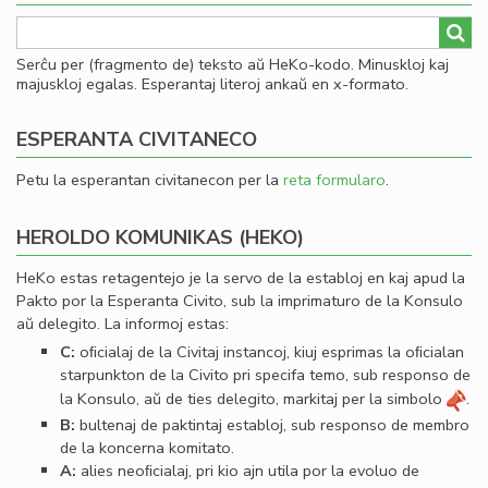
Serĉu per (fragmento de) teksto aŭ HeKo-kodo. Minuskloj kaj
majuskloj egalas. Esperantaj literoj ankaŭ en x-formato.
ESPERANTA CIVITANECO
Petu la esperantan civitanecon per la
reta formularo
.
HEROLDO KOMUNIKAS (HEKO)
HeKo estas retagentejo je la servo de la establoj en kaj apud la
Pakto por la Esperanta Civito, sub la imprimaturo de la Konsulo
aŭ delegito. La informoj estas:
C:
oﬁcialaj de la Civitaj instancoj, kiuj esprimas la oﬁcialan
starpunkton de la Civito pri specifa temo, sub responso de
la Konsulo, aŭ de ties delegito, markitaj per la simbolo
.
B:
bultenaj de paktintaj establoj, sub responso de membro
de la koncerna komitato.
A:
alies neoﬁcialaj, pri kio ajn utila por la evoluo de