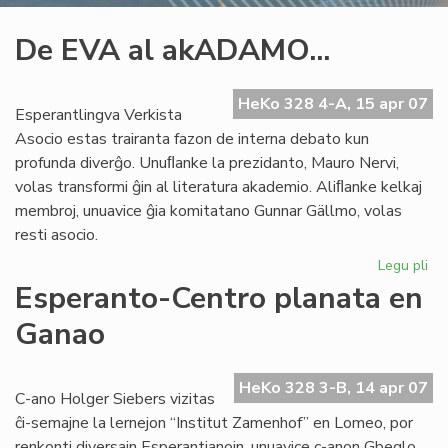
De EVA al akADAMO...
HeKo 328 4-A, 15 apr 07
Esperantlingva Verkista
Asocio estas trairanta fazon de interna debato kun
profunda diverĝo. Unuﬂanke la prezidanto, Mauro Nervi,
volas transformi ĝin al literatura akademio. Aliﬂanke kelkaj
membroj, unuavice ĝia komitatano Gunnar Gällmo, volas
resti asocio.
Legu pli
pri
De
Esperanto-Centro planata en
EV
Ganao
al
ak
HeKo 328 3-B, 14 apr 07
C-ano Holger Siebers vizitas
ĉi-semajne la lernejon “Institut Zamenhof” en Lomeo, por
renkonti diversajn Esperantianojn, unuavice c-anon Gbeglo