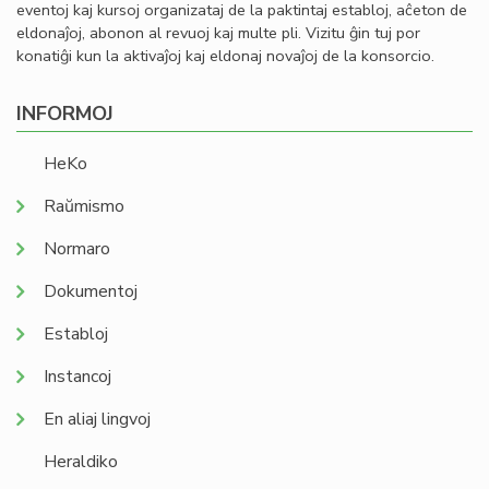
eventoj kaj kursoj organizataj de la paktintaj establoj, aĉeton de
eldonaĵoj, abonon al revuoj kaj multe pli. Vizitu ĝin tuj por
konatiĝi kun la aktivaĵoj kaj eldonaj novaĵoj de la konsorcio.
INFORMOJ
HeKo
Raŭmismo
Normaro
Dokumentoj
Establoj
Instancoj
En aliaj lingvoj
Heraldiko