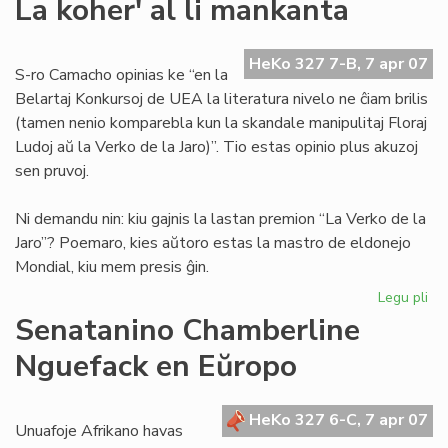
La koher' al li mankanta
bo
en
nia
HeKo 327 7-B, 7 apr 07
S-ro Camacho opinias ke “en la
lin
Belartaj Konkursoj de UEA la literatura nivelo ne ĉiam brilis
(tamen nenio komparebla kun la skandale manipulitaj Floraj
Ludoj aŭ la Verko de la Jaro)”. Tio estas opinio plus akuzoj
sen pruvoj.
Ni demandu nin: kiu gajnis la lastan premion “La Verko de la
Jaro”? Poemaro, kies aŭtoro estas la mastro de eldonejo
Mondial, kiu mem presis ĝin.
Legu pli
pri
La
Senatanino Chamberline
koh
Nguefack en Eŭropo
al
li
ma
HeKo 327 6-C, 7 apr 07
Unuafoje Afrikano havas