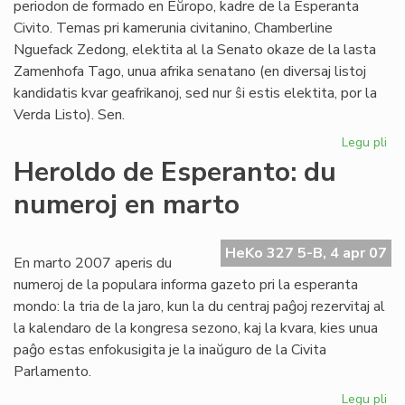
periodon de formado en Eŭropo, kadre de la Esperanta
Civito. Temas pri kamerunia civitanino, Chamberline
Nguefack Zedong, elektita al la Senato okaze de la lasta
Zamenhofa Tago, unua afrika senatano (en diversaj listoj
kandidatis kvar geafrikanoj, sed nur ŝi estis elektita, por la
Verda Listo). Sen.
Legu pli
pri
Se
Heroldo de Esperanto: du
Ch
numeroj en marto
Ng
en
Eŭ
HeKo 327 5-B, 4 apr 07
En marto 2007 aperis du
numeroj de la populara informa gazeto pri la esperanta
mondo: la tria de la jaro, kun la du centraj paĝoj rezervitaj al
la kalendaro de la kongresa sezono, kaj la kvara, kies unua
paĝo estas enfokusigita je la inaŭguro de la Civita
Parlamento.
Legu pli
pri