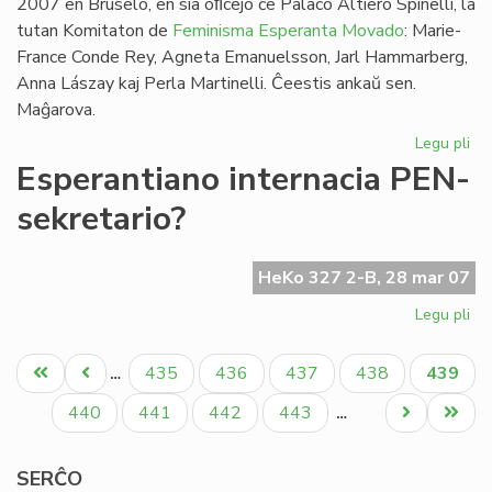
2007 en Bruselo, en sia oﬁcejo ĉe Palaco Altiero Spinelli, la
tutan Komitaton de
Feminisma Esperanta Movado
: Marie-
France Conde Rey, Agneta Emanuelsson, Jarl Hammarberg,
Anna Lászay kaj Perla Martinelli. Ĉeestis ankaŭ sen.
Maĝarova.
Legu pli
pri
FE
Esperantiano internacia PEN-
kaj
sekretario?
Ma
Ha
HeKo 327 2-B, 28 mar 07
Legu pli
pri
Es
Pagination
int
Unua
Antaŭa
Paĝo
Paĝo
Paĝo
Paĝo
Aktual
435
436
437
438
439
…
PE
paĝo
paĝo
paĝo
sek
Paĝo
Paĝo
Paĝo
Paĝo
Next
Last
440
441
442
443
…
page
page
SERĈO