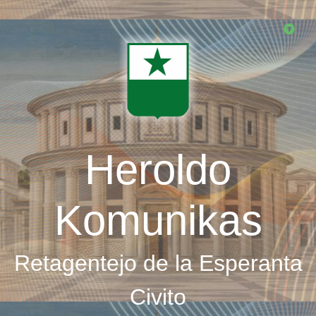
Skip
to
main
content
Heroldo
Komunikas
Retagentejo de la Esperanta
Civito