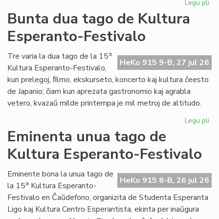
Legu pli
pri
Tal
Bunta dua tago de Kultura
la
Esperanto-Festivalo
tri
ta
de
a
Tre varia la dua tago de la 15
HeKo 915 9-B, 27 jul 26
Kul
Kultura Esperanto-Festivalo,
Es
kun prelegoj, ﬁlmo, ekskurseto, koncerto kaj kultura ĉeesto
Fes
de Japanio; ĉiam kun aprezata gastronomio kaj agrabla
vetero, kvazaŭ milde printempa je mil metroj de altitudo.
Legu pli
pri
Bu
Eminenta unua tago de
du
Kultura Esperanto-Festivalo
ta
de
Kul
Eminente bona la unua tago de
HeKo 915 8-B, 26 jul 26
Es
a
la 15
Kultura Esperanto-
Fes
Festivalo en Ĉaŭdefono, organizita de Studenta Esperanta
Ligo kaj Kultura Centro Esperantista, ekinta per inaŭgura