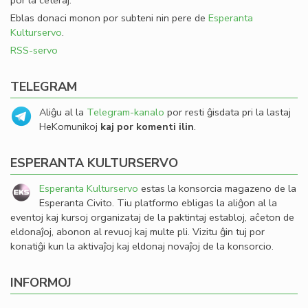
por la ceteraj.
Eblas donaci monon por subteni nin pere de
Esperanta
Kulturservo
.
RSS-servo
TELEGRAM
Aliĝu al la
Telegram-kanalo
por resti ĝisdata pri la lastaj
HeKomunikoj
kaj por komenti ilin
.
ESPERANTA KULTURSERVO
Esperanta Kulturservo
estas la konsorcia magazeno de la
Esperanta Civito. Tiu platformo ebligas la aliĝon al la
eventoj kaj kursoj organizataj de la paktintaj establoj, aĉeton de
eldonaĵoj, abonon al revuoj kaj multe pli. Vizitu ĝin tuj por
konatiĝi kun la aktivaĵoj kaj eldonaj novaĵoj de la konsorcio.
INFORMOJ