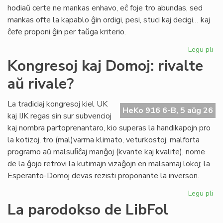
pri
hodiaŭ certe ne mankas enhavo, eĉ foje tro abundas, sed
lit
mankas ofte la kapablo ĝin ordigi, pesi, stuci kaj decigi… kaj
ĉefe proponi ĝin per taŭga kriterio.
Legu pli
pri
Lit
Kongresoj kaj Domoj: rivalte
Foi
aŭ rivale?
34
kul
ku
La tradiciaj kongresoj kiel UK
HeKo 916 6-B, 5 aŭg 26
kri
kaj IJK regas sin sur subvencioj
kaj nombra partoprenantaro, kio superas la handikapojn pro
la kotizoj, tro (mal)varma klimato, veturkostoj, malforta
programo aŭ malsuﬁĉaj manĝoj (kvante kaj kvalite), nome
de la ĝojo retrovi la kutimajn vizaĝojn en malsamaj lokoj; la
Esperanto-Domoj devas rezisti proponante la inverson.
Legu pli
pri
Ko
La parodokso de LibFol
kaj