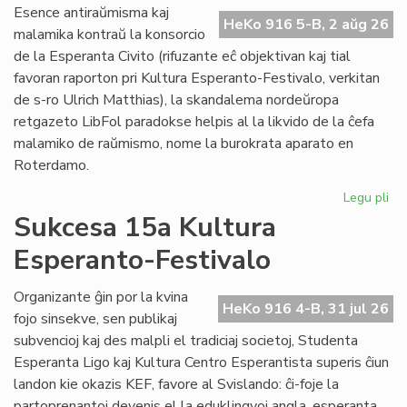
Do
Esence antiraŭmisma kaj
riv
HeKo 916 5-B, 2 aŭg 26
malamika kontraŭ la konsorcio
aŭ
de la Esperanta Civito (rifuzante eĉ objektivan kaj tial
riv
favoran raporton pri Kultura Esperanto-Festivalo, verkitan
de s-ro Ulrich Matthias), la skandalema nordeŭropa
retgazeto LibFol paradokse helpis al la likvido de la ĉefa
malamiko de raŭmismo, nome la burokrata aparato en
Roterdamo.
Legu pli
pri
La
Sukcesa 15a Kultura
pa
Esperanto-Festivalo
de
Lib
Organizante ĝin por la kvina
HeKo 916 4-B, 31 jul 26
fojo sinsekve, sen publikaj
subvencioj kaj des malpli el tradiciaj societoj, Studenta
Esperanta Ligo kaj Kultura Centro Esperantista superis ĉiun
landon kie okazis KEF, favore al Svislando: ĉi-foje la
partoprenantoj devenis el la eduklingvoj angla, esperanta,