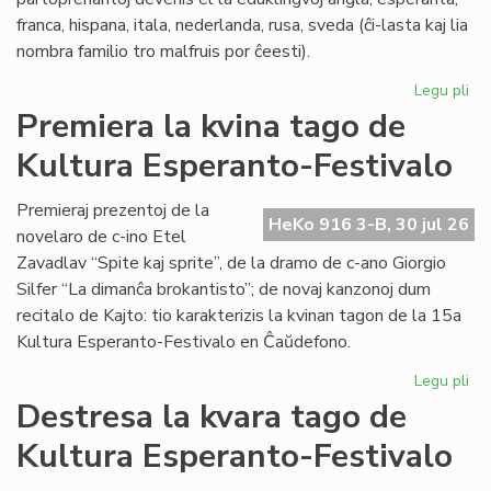
franca, hispana, itala, nederlanda, rusa, sveda (ĉi-lasta kaj lia
nombra familio tro malfruis por ĉeesti).
Legu pli
pri
Su
Premiera la kvina tago de
15
Kultura Esperanto-Festivalo
Kul
Es
Fes
Premieraj prezentoj de la
HeKo 916 3-B, 30 jul 26
novelaro de c-ino Etel
Zavadlav “Spite kaj sprite”, de la dramo de c-ano Giorgio
Silfer “La dimanĉa brokantisto”; de novaj kanzonoj dum
recitalo de Kajto: tio karakterizis la kvinan tagon de la 15a
Kultura Esperanto-Festivalo en Ĉaŭdefono.
Legu pli
pri
Pr
Destresa la kvara tago de
la
Kultura Esperanto-Festivalo
kvi
ta