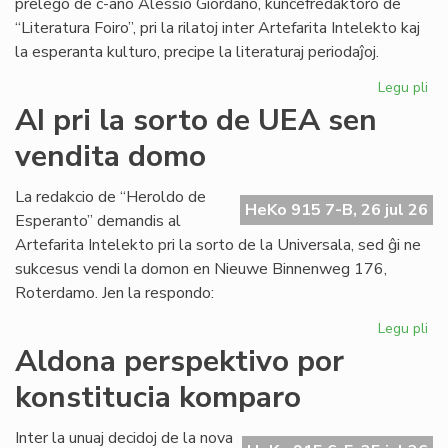
prelego de c-ano Alessio Giordano, kunĉefredaktoro de
“Literatura Foiro”, pri la rilatoj inter Artefarita Intelekto kaj
la esperanta kulturo, precipe la literaturaj periodaĵoj.
Legu pli
pri
Em
AI pri la sorto de UEA sen
un
vendita domo
ta
de
Kul
La redakcio de “Heroldo de
HeKo 915 7-B, 26 jul 26
Es
Esperanto” demandis al
Fes
Artefarita Intelekto pri la sorto de la Universala, sed ĝi ne
sukcesus vendi la domon en Nieuwe Binnenweg 176,
Roterdamo. Jen la respondo:
Legu pli
pri
AI
Aldona perspektivo por
pri
konstitucia komparo
la
sor
de
Inter la unuaj decidoj de la nova