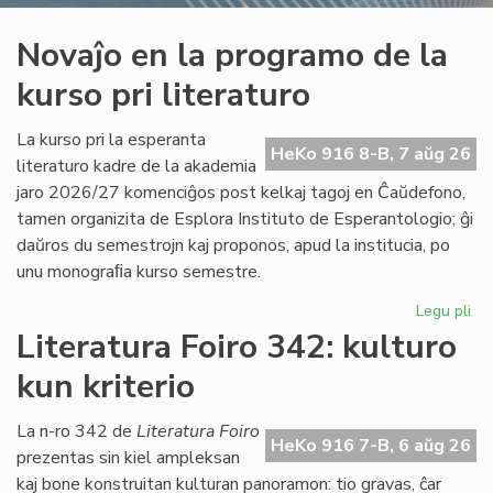
Novaĵo en la programo de la
kurso pri literaturo
La kurso pri la esperanta
HeKo 916 8-B, 7 aŭg 26
literaturo kadre de la akademia
jaro 2026/27 komenciĝos post kelkaj tagoj en Ĉaŭdefono,
tamen organizita de Esplora Instituto de Esperantologio; ĝi
daŭros du semestrojn kaj proponos, apud la institucia, po
unu monograﬁa kurso semestre.
Legu pli
pri
No
Literatura Foiro 342: kulturo
en
kun kriterio
la
pr
de
La n-ro 342 de
Literatura Foiro
HeKo 916 7-B, 6 aŭg 26
la
prezentas sin kiel ampleksan
ku
kaj bone konstruitan kulturan panoramon: tio gravas, ĉar