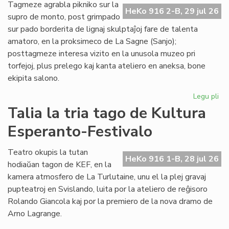
de
Tagmeze agrabla pikniko sur la
HeKo 916 2-B, 29 jul 26
Kul
supro de monto, post grimpado
Es
sur pado borderita de lignaj skulptaĵoj fare de talenta
Fes
amatoro, en la proksimeco de La Sagne (Sanjo);
posttagmeze interesa vizito en la unusola muzeo pri
torfejoj, plus prelego kaj kanta ateliero en aneksa, bone
ekipita salono.
Legu pli
pri
De
Talia la tria tago de Kultura
la
Esperanto-Festivalo
kv
ta
de
Teatro okupis la tutan
HeKo 916 1-B, 28 jul 26
Kul
hodiaŭan tagon de KEF, en la
Es
kamera atmosfero de La Turlutaine, unu el la plej gravaj
Fes
pupteatroj en Svislando, luita por la ateliero de reĝisoro
Rolando Giancola kaj por la premiero de la nova dramo de
Arno Lagrange.