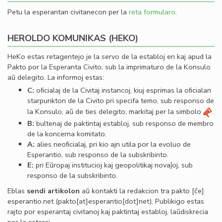
Petu la esperantan civitanecon per la
reta formularo
.
HEROLDO KOMUNIKAS (HEKO)
HeKo estas retagentejo je la servo de la establoj en kaj apud la
Pakto por la Esperanta Civito, sub la imprimaturo de la Konsulo
aŭ delegito. La informoj estas:
C:
oﬁcialaj de la Civitaj instancoj, kiuj esprimas la oﬁcialan
starpunkton de la Civito pri specifa temo, sub responso de
la Konsulo, aŭ de ties delegito, markitaj per la simbolo
.
B:
bultenaj de paktintaj establoj, sub responso de membro
de la koncerna komitato.
A:
alies neoﬁcialaj, pri kio ajn utila por la evoluo de
Esperantio, sub responso de la subskribinto.
E:
pri Eŭropaj institucioj kaj geopolitikaj novaĵoj, sub
responso de la subskribinto.
Eblas
sendi
artikolon
aŭ kontakti la redakcion tra
pakto
[ĉe]
esperantio
.
net
(pakto[at]esperantio[dot]net)
. Publikigo estas
rajto por esperantaj civitanoj kaj paktintaj establoj, laŭdiskrecia