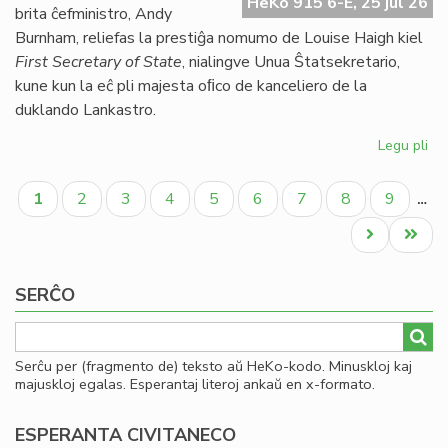
HeKo 915 6-E, 25 jul 26
UE
brita ĉefministro, Andy
se
Burnham, reliefas la prestiĝa nomumo de Louise Haigh kiel
ve
First Secretary of State
, nialingve Unua Ŝtatsekretario,
do
kune kun la eĉ pli majesta oﬁco de kanceliero de la
duklando Lankastro.
Legu pli
pri
Al
Pagination
pe
Aktuala
Paĝo
Paĝo
Paĝo
Paĝo
Paĝo
Paĝo
Paĝo
Paĝo
1
2
3
4
5
6
7
8
9
…
po
paĝo
kon
Next
Last
ko
page
page
SERĈO
Serĉu per (fragmento de) teksto aŭ HeKo-kodo. Minuskloj kaj
majuskloj egalas. Esperantaj literoj ankaŭ en x-formato.
ESPERANTA CIVITANECO