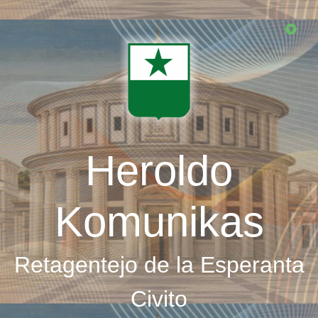
Skip
to
main
content
Heroldo
Komunikas
Retagentejo de la Esperanta
Civito