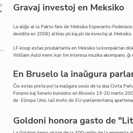
Gravaj investoj en Meksiko
mo
de
La aliĝo al la Pakto fare de Meksika Esperanto-Federacio
decidita en 2006) altiras pli kaj pli da investoj al Meksiko.
LF-koop estas produktanta en Meksiko la kompaktan diskon
William Auld mem: kun tre interesa muzika akompano, ĝi e
En Bruselo la inaŭgura parl
Ĉio estas preta por la inaŭgura sesio de la dua Civita Par
Forumo kaj Senato kunsidos en Bruselo 19-20 marto 200
de Eŭropa Unio, laŭ invito de EU-parlamentanoj apartenan
Goldoni honora gasto de "Lit
La Goldoni-temo okaze de la 300-jariĝo de la eminenta 