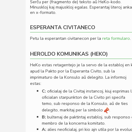
Serĉu per (fragmento de) teksto aŭ HeKo-kodo.
Minuskloj kaj majuskloj egalas. Esperantaj literoj ank
en x-formato.
ESPERANTA CIVITANECO
Petu la esperantan civitanecon per la
reta formularo
.
HEROLDO KOMUNIKAS (HEKO)
HeKo estas retagentejo je la servo de la establoj en 
apud la Pakto por la Esperanta Civito, sub la
imprimaturo de la Konsulo aŭ delegito. La informoj
estas:
C:
oﬁcialaj de la Civitaj instancoj, kiuj esprimas 
oﬁcialan starpunkton de la Civito pri specifa
temo, sub responso de la Konsulo, aŭ de ties
delegito, markitaj per la simbolo
.
B:
bultenaj de paktintaj establoj, sub responso
membro de la koncerna komitato.
A:
alies neoﬁcialaj, pri kio ajn utila por la evolu