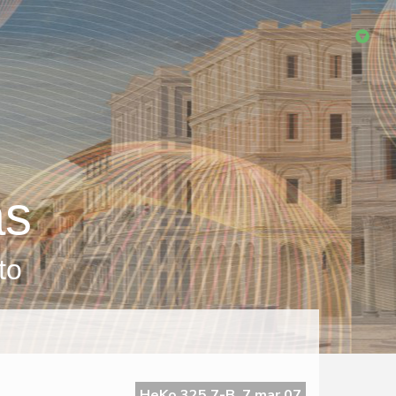
as
to
HeKo 325 7-B, 7 mar 07