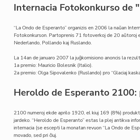
Internacia Fotokonkurso de 
“La Ondo de Esperanto” organizis en 2006 la naŭan Intern
Fotokonkurson. Partoprenis 71 fotoverkoj de 20 aŭtoroj el
Nederlando, Pollando kaj Ruslando.
La 14an de januaro 2007 la juĝkomisiono anoncis la rezult
1a premio: Mauricio Bolesnik (Italio).
2a premio: Olga Sipovalenko (Ruslando) pro “Glaciaj kaska
Heroldo de Esperanto 2100: 
2100 numeroj ekde aprilo 1920, el kiuj 169 (8%) produk
jardeko. “Heroldo de Esperanto” estas la plej antikva info
internacia (se escepti la monatan revuon “La Ondo de Espe
movado, sed pri ĉiuj.