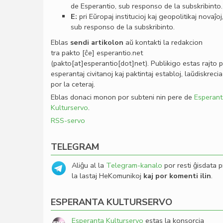
de Esperantio, sub responso de la subskribinto.
E:
pri Eŭropaj institucioj kaj geopolitikaj novaĵoj
sub responso de la subskribinto.
Eblas
sendi
artikolon
aŭ kontakti la redakcion
tra
pakto
[ĉe]
esperantio
.
net
(pakto[at]esperantio[dot]net)
. Publikigo estas rajto 
esperantaj civitanoj kaj paktintaj establoj, laŭdiskrecia
por la ceteraj.
Eblas donaci monon por subteni nin pere de
Esperant
Kulturservo
.
RSS-servo
TELEGRAM
Aliĝu al la
Telegram-kanalo
por resti ĝisdata p
la lastaj HeKomunikoj
kaj por komenti ilin
.
ESPERANTA KULTURSERVO
Esperanta Kulturservo
estas la konsorcia