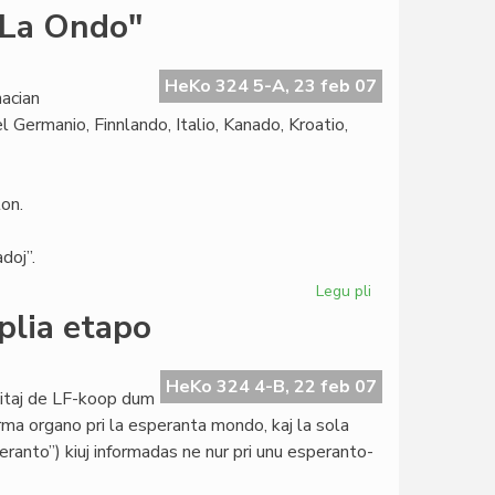
Martinelli
"La Ondo"
proponas
rezolucion
pri
HeKo 324 5-A, 23 feb 07
acian
la
 Germanio, Finnlando, Italio, Kanado, Kroatio,
2008a
on.
doj”.
Legu pli
pri
Internacia
plia etapo
Fotokonkurso
de
"La
HeKo 324 4-B, 22 feb 07
titaj de LF-koop dum
Ondo"
rma organo pri la esperanta mondo, kaj la sola
ranto”) kiuj informadas ne nur pri unu esperanto-