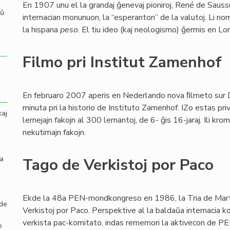
En 1907 unu el la grandaj ĝenevaj pioniroj, René de Sauss
aŭ
internacian monunuon, la “esperanton” de la valutoj. Li no
la hispana
peso
. El tiu ideo (kaj neologismo) ĝermis en L
Filmo pri Institut Zamenhof
En februaro 2007 aperis en Nederlando nova ﬁlmeto sur
minuta pri la historio de Instituto Zamenhof. IZo estas pri
kaj
lernejajn fakojn al 300 lernantoj, de 6- ĝis 16-jaraj. Ili k
nekutimajn fakojn.
la
Tago de Verkistoj por Paco
Ekde la 48a PEN-mondkongreso en 1986, la Tria de Mart
 de
Verkistoj por Paco. Perspektive al la baldaŭa internacia 
verkista pac-komitato, indas rememori la aktivecon de PE
o