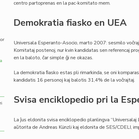
centro partoprenas en la pac-komitato mem.
,
Demokratia fiasko en UEA
por
Universala Esperanto-Asocio, marto 2007: sesmilo voĉraj
Komitataj postenoj, nur kvin kandidatas sen referencaj pro
en la baloto, ĉar simple ĝi ne okazas.
a
La demokratia ﬁasko estas pli rimarkinda, se oni komparas 
kandidatis 16 personoj kaj balotis 31,4% de la voĉrajtaj.
Svisa enciklopedio pri la Esp
ri
La ĵus eldonita svisa enciklopedio planlingva “Universalaj 
aŭtorita de Andreas Künzli kaj eldonita de SES/CDELI, i