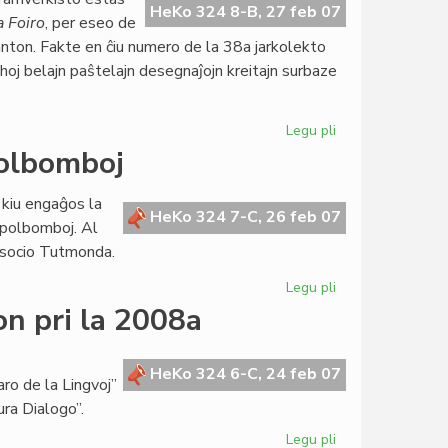
inaŭgura
HeKo 324 8-B, 27 feb 07
a Foiro
, per eseo de
parlamenta
nton. Fakte en ĉiu numero de la 38a jarkolekto
sesio
ghoj belajn paŝtelajn desegnaĵojn kreitajn surbaze
Legu pli
pri
Goldoni
polbomboj
honora
gasto
 kiu engaĝos la
de
HeKo 324 7-C, 26 feb 07
apolbomboj. Al
"Literatura
 Asocio Tutmonda.
Foiro"
Legu pli
pri
Ruĝa
on pri la 2008a
rezolucio
kontraŭ
grapolbomboj
HeKo 324 6-C, 24 feb 07
ro de la Lingvoj”
ura Dialogo”.
Legu pli
pri