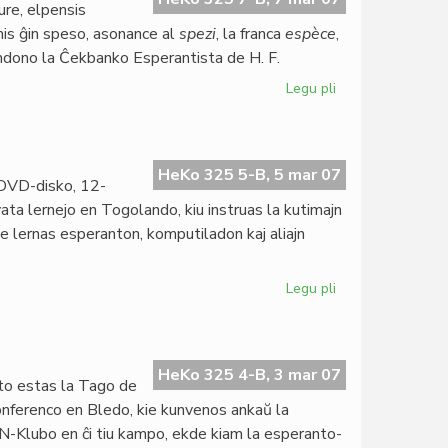
ure, elpensis
mis ĝin speso, asonance al
spezi
, la franca
espèce
,
ondono la Ĉekbanko Esperantista de H. F.
Legu pli
pri
La
speso
estus
centjara
HeKo 325 5-B, 5 mar 07
 DVD-disko, 12-
vata lernejo en Togolando, kiu instruas la kutimajn
rome lernas esperanton, komputiladon kaj aliajn
Legu pli
pri
Filmo
pri
Institut
Zamenhof
HeKo 325 4-B, 3 mar 07
o estas la Tago de
konferenco en Bledo, kie kunvenos ankaŭ la
N-Klubo en ĉi tiu kampo, ekde kiam la esperanto-