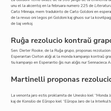
unu el la akcentoj en la februara numero 225 de
Literatur
Carlo Minnaja, mem tradukinto de Carlo Goldoni en espera
de la revuo oni legos pri Goldoni kaj ghuos sur la kovrilpa
de liaj verkoj.
Ruĝa rezolucio kontraŭ gra
Sen. Dieter Rooke, de la Ruĝa grupo, proponas rezolucion
Esperantan Civiton aliĝi al la monda kampanjo kontraŭ gr
tiu kampanjo en Esperantio ĝis nun aliĝis nur Sennacieca
Martinelli proponas rezoluci
La venonta jaro estis proklamita de Unesko kiel “Monda Ja
kaj de Konsilio de Eŭropo kiel “Eŭropa Jaro de la Interkult