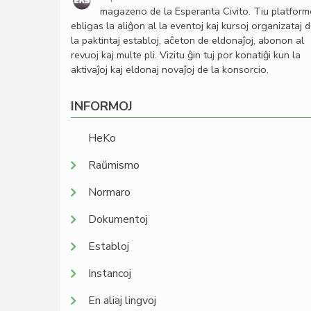
magazeno de la Esperanta Civito. Tiu platfor
ebligas la aliĝon al la eventoj kaj kursoj organizataj 
la paktintaj establoj, aĉeton de eldonaĵoj, abonon al
revuoj kaj multe pli. Vizitu ĝin tuj por konatiĝi kun la
aktivaĵoj kaj eldonaj novaĵoj de la konsorcio.
INFORMOJ
HeKo
Raŭmismo
Normaro
Dokumentoj
Establoj
Instancoj
En aliaj lingvoj