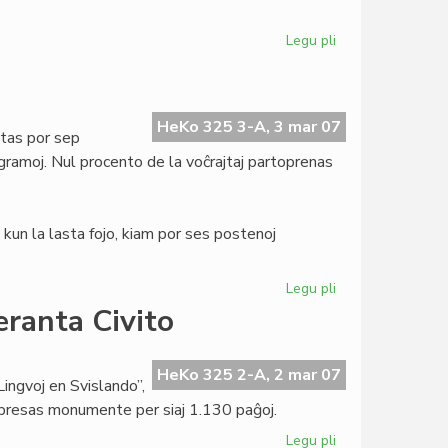
Legu pli
pri
Tago
de
Verkistoj
por
HeKo 325 3-A, 3 mar 07
tas por sep
Paco
gramoj. Nul procento de la voĉrajtaj partoprenas
kun la lasta fojo, kiam por ses postenoj
Legu pli
pri
Demokratia
eranta Civito
fiasko
en
UEA
HeKo 325 2-A, 2 mar 07
Lingvoj en Svislando”,
mpresas monumente per siaj 1.130 paĝoj.
Legu pli
pri