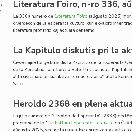
Literatura Foiro, n-ro 336, 
mo
de
La 336a numero de
Literatura Foiro
(aŭgusto 2025) mont
diversecon de la esperanta kulturo, kun ekvilibro inter tra
literatura profundo kaj aktuala sentemo.
La Kapitulo diskutis pri la a
Ĉi-semajne longe kunsidis la Kapitulo de la Esperanta Civi
de la Konsulino, sen. Lorena Bellotti; la unuopaj Kapitulan
al la civitanaro pri sia aktiveco: ĉi tie estas aﬁŝita la komu
Silfer.
Heroldo 2368 en plena aktu
La julia numero de “Heroldo de Esperanto” (2368) dediĉas 
programo de la 14a
Kultura Esperanto-Festivalo
en Ĉaŭde
aŭgusto 2025, sed ne la unuan, kie oni renkontas artikolojn