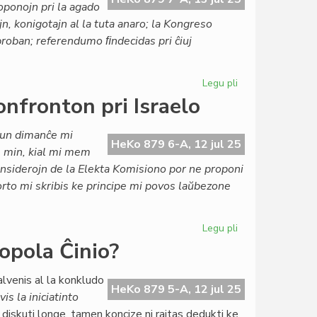
oponojn pri la agado
jn, konigotajn al la tuta anaro; la Kongreso
proban; referendumo ﬁndecidas pri ĉiuj
Legu pli
pri
Ĉu
onfronton pri Israelo
SAT
estas
iun dimanĉe mi
nur
HeKo 879 6-A, 12 jul 25
s min, kial mi mem
malforta
onsiderojn de la Elekta Komisiono por ne proponi
aŭ
orto mi skribis ke principe mi povos laŭbezone
eĉ
malsana?
Legu pli
pri
La
opola Ĉinio?
kazo
Wandel
lvenis al la konkludo
riskas
HeKo 879 5-A, 12 jul 25
is la iniciatinto
krei
diskuti longe, tamen koncize ni rajtas dedukti ke