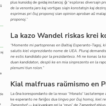
plus kunsidoj de gvidaj instancoj: ĝi “
esploras diversajn pr
aŭ
de la venonta jaro kaj vortigas siajn konstatojn kaj deziro
esprimas pri ĉiuj proponoj sian opinion aproban aŭ mala
proponoj.
”
La kazo Wandel riskas krei k
“Momente mi partoprenas en Baltiaj Esperanto-Tagoj, k
salutis kiel vicprezidanto nome de UEA. Pluraj demandi
kaj
ne estis kandidato por la prezidanteco. Mi ne konas la k
duan kandidaton, despli ke en mia sinprezento en la rap
plenumi tiun rolon.”
la
Kial malfruas raŭmismo en P
La ĉina korespondanto de la revuo “Monato” lastatempe a
 de
ke esperanto
ne fariĝos dua lingvo por ĉiuj homoj, kiel rev
o
Zamenhof
— kaj kvankam pri la “revo” de Zamenhof eblus 