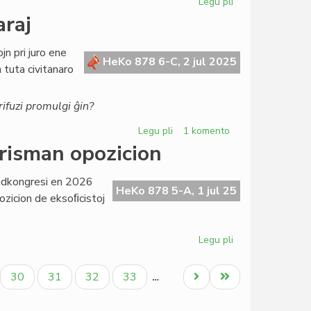
Legu pli
pri
Rezulto
araj
de
la
jn pri juro ene
Senatokonsulto
HeKo 878 6-C, 2 jul 2025
a tuta civitanaro
pri
Zamenhof
kaj
ifuzi promulgi ĝin?
cionismo
Legu pli
pri
1 komento
Maloftaj
erisman opozicion
demandoj
ne
ondkongresi en 2026
tiom
HeKo 878 5-A, 1 jul 25
ozicion de eksoﬁcistoj
raraj
Legu pli
pri
Maia
kaj
ala
Paĝo
Paĝo
Paĝo
Paĝo
Next
Last
30
31
32
33
…
Graz
page
page
incitas