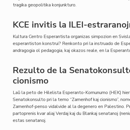
tragika geopolitika konjunkturo.
KCE invitis la ILEI-estraranoj
Kultura Centro Esperantista organizas simpozion en Svisla
esperantiston konstrui? Renkonto pri la instruado de Esper
andragogia ol pedagogia, kaj okazos reale, en la Esper
Rezulto de la Senatokonsult
cionismo
Laŭ la peto de Hilelista Esperanto-Komunumo (HEK) hier
Senatokonsulto pri la temo “Zamenhof kaj cionismo”, nome
Zamenhof-penso vidalvide al la degenero en Palestino. Pre
partoprenis kvar aliaj Verdaj kaj du Blankaj senatanoj (neniu
estas senatanoj.