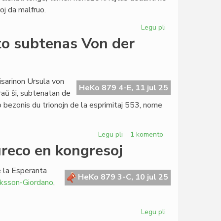
konfronton
oj da malfruo.
pri
Israelo
Legu pli
pri
Kial
o subtenas Von der
malfruas
raŭmismo
en
Popola
isarinon Ursula von
HeKo 879 4-E, 11 jul 25
Ĉinio?
aŭ ŝi, subtenatan de
o bezonis du trionojn de la esprimitaj 553, nome
Legu pli
pri
1 komento
Nur
ureco en kongresoj
50%
de
 la Esperanta
la
HeKo 879 3-C, 10 jul 25
iksson-Giordano
,
EU-
Parlamento
subtenas
Legu pli
pri
Von