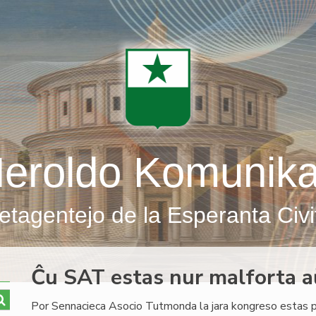
eroldo Komunik
etagentejo de la Esperanta Civi
Ĉu SAT estas nur malforta a
Por Sennacieca Asocio Tutmonda la jara kongreso estas pl