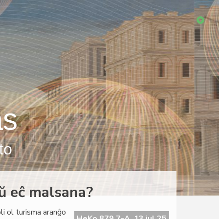
as
to
ŭ eĉ malsana?
i ol turisma aranĝo
HeKo 879 7-A, 13 jul 25