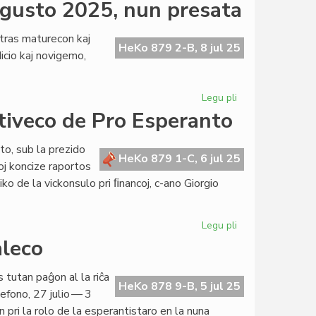
Promulgita
aŭgusto 2025, nun presata
der
la
Leyen
edikto
ras maturecon kaj
pri
HeKo 879 2-B, 8 jul 25
dicio kaj novigemo,
sekureco
en
kongresoj
Legu pli
pri
Literatura
ktiveco de Pro Esperanto
Foiro,
n-
to, sub la prezido
ro
HeKo 879 1-C, 6 jul 25
oj koncize raportos
336,
niko de la vickonsulo pri ﬁnancoj, c-ano Giorgio
aŭgusto
2025,
nun
Legu pli
pri
presata
La
aleco
Kapitulo
diskutis
tutan paĝon al la riĉa
pri
HeKo 878 9-B, 5 jul 25
fono, 27 julio — 3
la
 pri la rolo de la esperantistaro en la nuna
aktiveco