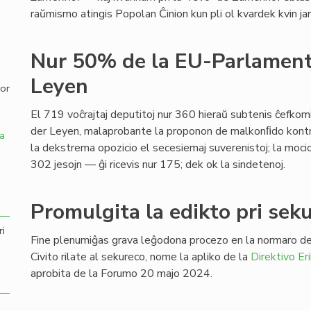
raŭmismo atingis Popolan Ĉinion kun pli ol kvardek kvin jar
,
Nur 50% de la EU-Parlament
Leyen
por
El 719 voĉrajtaj deputitoj nur 360 hieraŭ subtenis ĉefkom
der Leyen, malaprobante la proponon de malkonﬁdo kontr
a
la dekstrema opozicio el secesiemaj suverenistoj; la moci
302 jesojn — ĝi ricevis nur 175; dek ok la sindetenoj.
Promulgita la edikto pri sek
ri
Fine plenumiĝas grava leĝodona procezo en la normaro de
Civito rilate al sekureco, nome la apliko de la
Direktivo Er
aprobita de la Forumo 20 majo 2024.