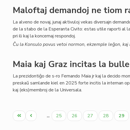
Maloftaj demandoj ne tiom r
La alveno de novaj, junaj aktivuloj vekas diversajn demando
de la stabo de la Esperanta Civito: estas utile raporti al l
pri ili kaj la koncernaj respondoj.
Ĉu la Konsulo povus vetoi normon, ekzemple leĝon, kaj r
Maia kaj Graz incitas la bull
La prezidontiĝo de s-ro Fernando Maia jr kaj la decido m
preskaŭ samlande kiel en 2025 forte incitis la internan op
kaj (eks)membroj de la Universala.
Pagination
Unua
Antaŭa
Paĝo
Paĝo
Paĝo
Paĝo
Aktu
25
26
27
28
29
…
paĝo
paĝo
paĝo