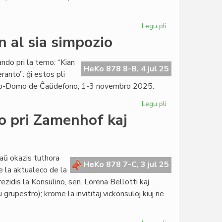
de
Pro
Legu pli
pri
Esperanto
Heroldo
n al sia simpozio
2368
en
ndo pri la temo: “Kian
plena
HeKo 878 8-B, 4 jul 25
anto”: ĝi estos pli
aktualeco
anto-Domo de Ĉaŭdefono, 1-3 novembro 2025.
Legu pli
pri
KCE
o pri Zamenhof kaj
invitis
la
ILEI-
estraranojn
aŭ okazis tuthora
HeKo 878 7-C, 3 jul 25
al
 la aktualeco de la
sia
zidis la Konsulino, sen. Lorena Bellotti kaj
simpozio
 grupestro); krome la invititaj vickonsuloj kiuj ne