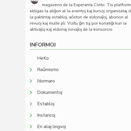
magazeno de la Esperanta Civito. Tiu platfor
ebligas la aliĝon al la eventoj kaj kursoj organizataj 
la paktintaj establoj, aĉeton de eldonaĵoj, abonon al
revuoj kaj multe pli. Vizitu ĝin tuj por konatiĝi kun la
aktivaĵoj kaj eldonaj novaĵoj de la konsorcio.
INFORMOJ
HeKo
Raŭmismo
Normaro
Dokumentoj
Establoj
Instancoj
En aliaj lingvoj