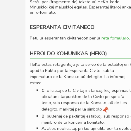
Serĉu per (fragmento de) teksto aŭ HeKo-kodo.
Minuskloj kaj majuskloj egalas. Esperantaj literoj ank
en x-formato.
ESPERANTA CIVITANECO
Petu la esperantan civitanecon per la
reta formularo
.
HEROLDO KOMUNIKAS (HEKO)
HeKo estas retagentejo je la servo de la establoj en 
apud la Pakto por la Esperanta Civito, sub la
imprimaturo de la Konsulo aŭ delegito. La informoj
estas:
C:
oﬁcialaj de la Civitaj instancoj, kiuj esprimas 
oﬁcialan starpunkton de la Civito pri specifa
temo, sub responso de la Konsulo, aŭ de ties
delegito, markitaj per la simbolo
.
B:
bultenaj de paktintaj establoj, sub responso
membro de la koncerna komitato.
A:
alies neoﬁcialaj, pri kio ajn utila por la evolu