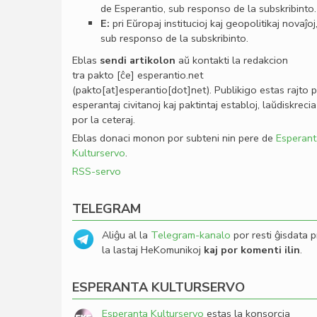
de Esperantio, sub responso de la subskribinto.
E:
pri Eŭropaj institucioj kaj geopolitikaj novaĵoj
sub responso de la subskribinto.
Eblas
sendi
artikolon
aŭ kontakti la redakcion
tra
pakto
[ĉe]
esperantio
.
net
(pakto[at]esperantio[dot]net)
. Publikigo estas rajto 
esperantaj civitanoj kaj paktintaj establoj, laŭdiskrecia
por la ceteraj.
Eblas donaci monon por subteni nin pere de
Esperant
Kulturservo
.
RSS-servo
TELEGRAM
Aliĝu al la
Telegram-kanalo
por resti ĝisdata p
la lastaj HeKomunikoj
kaj por komenti ilin
.
ESPERANTA KULTURSERVO
Esperanta Kulturservo
estas la konsorcia