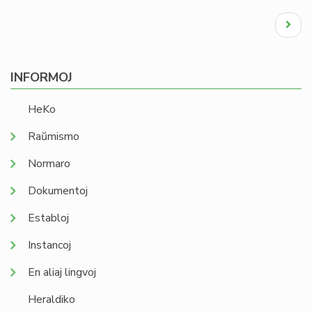
Pagination
Next
page
INFORMOJ
HeKo
Raŭmismo
Normaro
Dokumentoj
Establoj
Instancoj
En aliaj lingvoj
Heraldiko