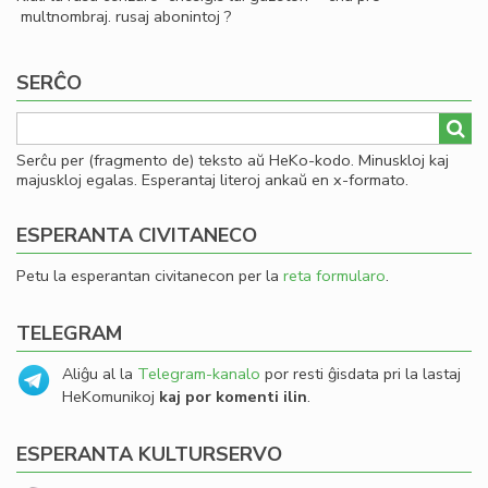
multnombraj. rusaj abonintoj ?
SERĈO
Serĉu per (fragmento de) teksto aŭ HeKo-kodo. Minuskloj kaj
majuskloj egalas. Esperantaj literoj ankaŭ en x-formato.
ESPERANTA CIVITANECO
Petu la esperantan civitanecon per la
reta formularo
.
TELEGRAM
Aliĝu al la
Telegram-kanalo
por resti ĝisdata pri la lastaj
HeKomunikoj
kaj por komenti ilin
.
ESPERANTA KULTURSERVO