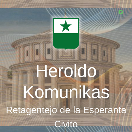
Skip
to
main
content
Heroldo
Komunikas
Retagentejo de la Esperanta
Civito