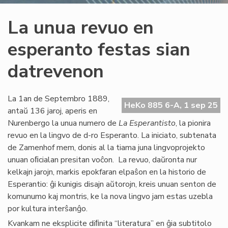
La unua revuo en
esperanto festas sian
datrevenon
La 1an de Septembro 1889,
HeKo 885 6-A, 1 sep 25
antaŭ 136 jaroj, aperis en
Nurenbergo la unua numero de
La Esperantisto
, la pionira
revuo en la lingvo de d-ro Esperanto. La iniciato, subtenata
de Zamenhof mem, donis al la tiama juna lingvoprojekto
unuan oﬁcialan presitan voĉon. La revuo, daŭronta nur
kelkajn jarojn, markis epokfaran elpaŝon en la historio de
Esperantio: ĝi kunigis disajn aŭtorojn, kreis unuan senton de
komunumo kaj montris, ke la nova lingvo jam estas uzebla
por kultura interŝanĝo.
Kvankam ne eksplicite diﬁnita “literatura” en ĝia subtitolo