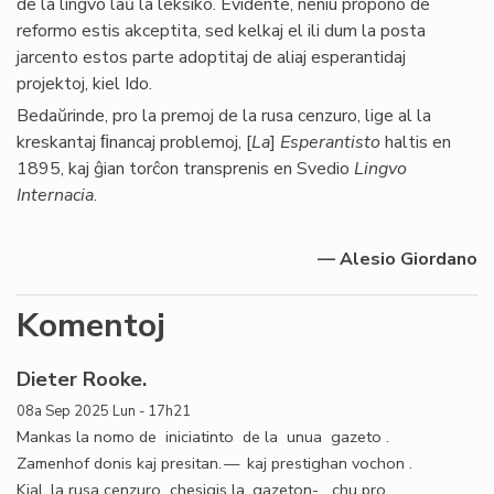
de la lingvo laŭ la leksiko. Evidente, neniu propono de
reformo estis akceptita, sed kelkaj el ili dum la posta
jarcento estos parte adoptitaj de aliaj esperantidaj
projektoj, kiel Ido.
Bedaŭrinde, pro la premoj de la rusa cenzuro, lige al la
kreskantaj ﬁnancaj problemoj, [
La
]
Esperantisto
haltis en
1895, kaj ĝian torĉon transprenis en Svedio
Lingvo
Internacia
.
— Alesio Giordano
Komentoj
Dieter Rooke.
08a Sep 2025 Lun - 17h21
Mankas la nomo de iniciatinto de la unua gazeto .
Zamenhof donis kaj presitan. — kaj prestighan vochon .
Kial. la rusa cenzuro chesigis la. gazeton- chu pro