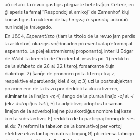
aŭ celaro, la revuo gastigis plejparte beletraĵojn. Cetere, en
ĝi aperis la famaj “Respondoj al amikoj” de Zamenhof, kiuj
konsistigos la nukleon de liaj
Lingvaj respondoj
, ankoraŭ
nun indaj je tralegado.
En 1894,
Esperantisto
(tiam la titolo de la revuo jam perdis
la artikolon) okazigis voĉdonadon pri eventualaj reformoj al
esperanto. La plej ekstremismaj proponantoj, inter ili Edgar
de Wahl, la kreonto de Occidental, insistis pri: 1) redukto
de la alfabeto de 26 al 22 literoj, forsarkante ĉiujn
diakritojn; 2) ŝanĝo de prononco pri la literoj
c
kaj
z
,
respektive elparolendaj kiel
ŝ
kaj
c
; 3) uzi la postsubjektan
pozicion ene de la frazo por dedukti la akuzativecon,
eliminante la ﬁnaĵon -
n
; 4) ŝango de la plurala ﬁnaĵo -
oj
al -
i
(ekz.
katoj
iĝus
kati
); 5) la adjektivoj adoptus la saman
ﬁnaĵon de la adverboj kaj ne plu akordiĝus nombre kaj kaze
kun la substantivoj; 6) redukto de la participaj formoj de ses
al du; 7) reformi la tabelon de la korelativoj per vortoj
efektive ekzistantaj en naturaj lingvoj; 8) pli intensa latinigo