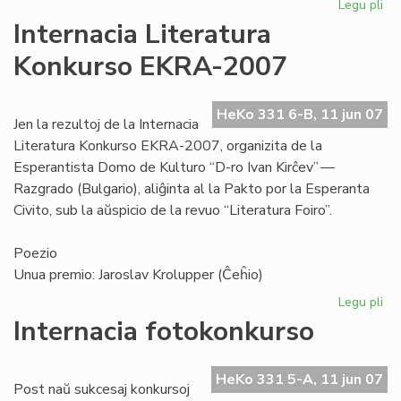
Legu pli
pri
Niĝ
Internacia Literatura
Cor
Konkurso EKRA-2007
kie
Br
HeKo 331 6-B, 11 jun 07
Jen la rezultoj de la Internacia
Literatura Konkurso EKRA-2007, organizita de la
Esperantista Domo de Kulturo “D-ro Ivan Kirĉev” —
Razgrado (Bulgario), aliĝinta al la Pakto por la Esperanta
Civito, sub la aŭspicio de la revuo “Literatura Foiro”.
Poezio
Unua premio: Jaroslav Krolupper (Ĉeĥio)
Legu pli
pri
Int
Internacia fotokonkurso
Lit
Ko
EK
HeKo 331 5-A, 11 jun 07
Post naŭ sukcesaj konkursoj
20