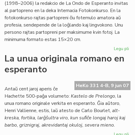
(1998–2006) la redakcio de La Ondo de Esperanto invitas
al partopreno en la deka Internacia Fotokonkurso. En la
fotokonkurso rajtas partopreni ĉiu fotemulo amatora aŭ
profesia, sendepende de la loĝlando kaj lingvokono. Unu
persono rajtas partopreni per maksimume kvin fotoj. La
minimuma formato estas 15×20 cm.
Legu pli
pri
Int
La unua originala romano en
fo
esperanto
HeKo 331 4-B, 9 jun 07
Antaŭ cent jaroj aperis ĉe
Hachette 500-paĝa volumeto:
Kastelo de Prelongo
, la
unua romano originale verkita en esperanto. Ĝia aŭtoro,
Henri Vallienne, estis, laŭ atesto de Carlo Bourlet,
alt-
kreska, fortika, larĝŝultra viro, kun suﬁĉe longaj haroj kaj
barbo, griznigraj, akrevidantaj okuloj, severa mieno.
Legu pli
pri