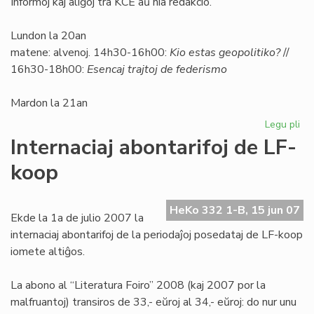
Informoj kaj aliĝoj tra KCE aŭ nia redakcio.
Lundon la 20an
matene: alvenoj. 14h30-16h00:
Kio estas geopolitiko?
//
16h30-18h00:
Esencaj trajtoj de federismo
Mardon la 21an
Legu pli
pri
So
Internaciaj abontarifoj de LF-
Uni
koop
pri
geo
HeKo 332 1-B, 15 jun 07
Ekde la 1a de julio 2007 la
internaciaj abontarifoj de la periodaĵoj posedataj de LF-koop
iomete altiĝos.
La abono al “Literatura Foiro” 2008 (kaj 2007 por la
malfruantoj) transiros de 33,- eŭroj al 34,- eŭroj: do nur unu