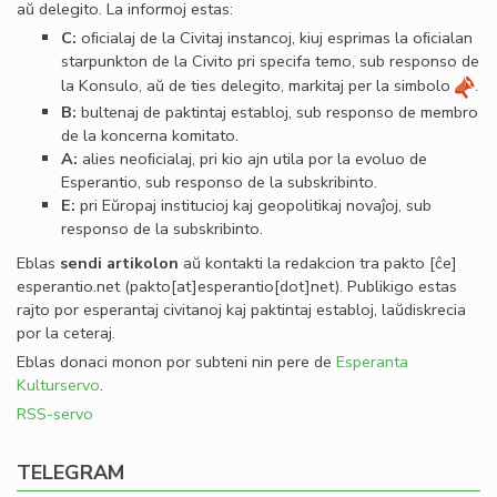
aŭ delegito. La informoj estas:
C:
oﬁcialaj de la Civitaj instancoj, kiuj esprimas la oﬁcialan
starpunkton de la Civito pri specifa temo, sub responso de
la Konsulo, aŭ de ties delegito, markitaj per la simbolo
.
B:
bultenaj de paktintaj establoj, sub responso de membro
de la koncerna komitato.
A:
alies neoﬁcialaj, pri kio ajn utila por la evoluo de
Esperantio, sub responso de la subskribinto.
E:
pri Eŭropaj institucioj kaj geopolitikaj novaĵoj, sub
responso de la subskribinto.
Eblas
sendi
artikolon
aŭ kontakti la redakcion tra
pakto
[ĉe]
esperantio
.
net
(pakto[at]esperantio[dot]net)
. Publikigo estas
rajto por esperantaj civitanoj kaj paktintaj establoj, laŭdiskrecia
por la ceteraj.
Eblas donaci monon por subteni nin pere de
Esperanta
Kulturservo
.
RSS-servo
TELEGRAM