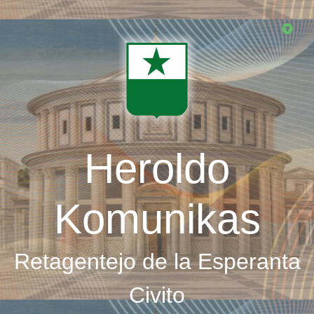
Skip
to
main
content
Heroldo
Komunikas
Retagentejo de la Esperanta
Civito