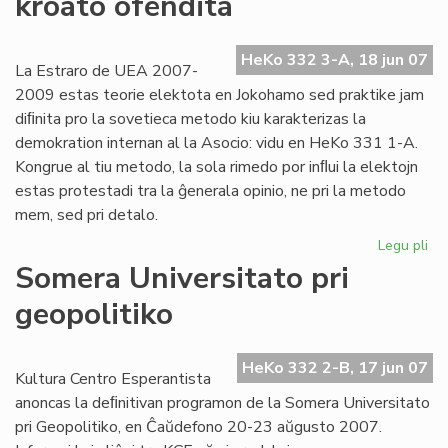
kroato ofendita
se
en
Da
HeKo 332 3-A, 18 jun 07
La Estraro de UEA 2007-
2009 estas teorie elektota en Jokohamo sed praktike jam
diﬁnita pro la sovetieca metodo kiu karakterizas la
demokration internan al la Asocio: vidu en HeKo 331 1-A.
Kongrue al tiu metodo, la sola rimedo por inﬂui la elektojn
estas protestadi tra la ĝenerala opinio, ne pri la metodo
mem, sed pri detalo.
Legu pli
pri
Est
Somera Universitato pri
de
geopolitiko
UE
lu
fer
HeKo 332 2-B, 17 jun 07
kr
Kultura Centro Esperantista
ofe
anoncas la deﬁnitivan programon de la Somera Universitato
pri Geopolitiko, en Ĉaŭdefono 20-23 aŭgusto 2007.