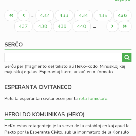
La
Pagination
un
Unua
Antaŭa
Paĝo
Paĝo
Paĝo
Paĝo
Aktual
432
433
434
435
436
…
ori
paĝo
paĝo
paĝo
ro
Paĝo
Paĝo
Paĝo
Paĝo
Next
Last
437
438
439
440
…
en
page
page
es
SERĈO
Serĉu per (fragmento de) teksto aŭ HeKo-kodo. Minuskloj kaj
majuskloj egalas. Esperantaj literoj ankaŭ en x-formato.
ESPERANTA CIVITANECO
Petu la esperantan civitanecon per la
reta formularo
.
HEROLDO KOMUNIKAS (HEKO)
HeKo estas retagentejo je la servo de la establoj en kaj apud la
Pakto por la Esperanta Civito, sub la imprimaturo de la Konsulo