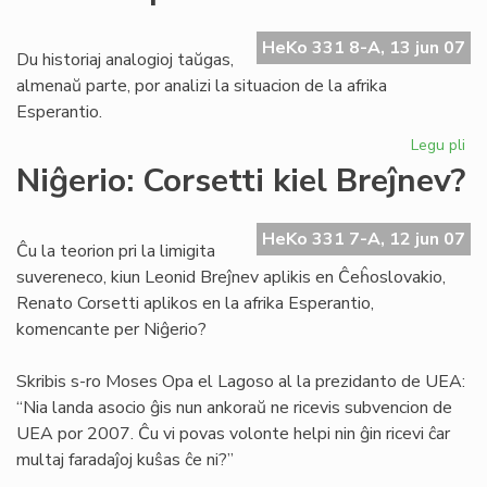
Bil
Wa
HeKo 331 8-A, 13 jun 07
Du historiaj analogioj taŭgas,
almenaŭ parte, por analizi la situacion de la afrika
Esperantio.
Legu pli
pri
His
Niĝerio: Corsetti kiel Breĵnev?
ana
po
la
HeKo 331 7-A, 12 jun 07
Ĉu la teorion pri la limigita
afr
suvereneco, kiun Leonid Breĵnev aplikis en Ĉeĥoslovakio,
Es
Renato Corsetti aplikos en la afrika Esperantio,
komencante per Niĝerio?
Skribis s-ro Moses Opa el Lagoso al la prezidanto de UEA:
“Nia landa asocio ĝis nun ankoraŭ ne ricevis subvencion de
UEA por 2007. Ĉu vi povas volonte helpi nin ĝin ricevi ĉar
multaj faradaĵoj kuŝas ĉe ni?”