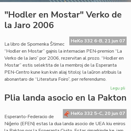
"Hodler en Mostar" Verko de
la Jaro 2006
HeKo 332 6-B, 21 jun 07
La libro de Spomenka Ŝtimec
“Hodler en Mostar” gajnis la internacian PEN-premion “La
Verko de la Jaro” por 2006, rezervitan al prozo. “Hodler en
Mostar” estis selektita de la membroj de la Esperanta
PEN-Centro kune kun kvin aliaj titoloj: la laŭron atribuis la
abonantaro de “Literatura Foiro”, per referendumo.
Legu pli
pri
"H
Plia landa asocio en la Pakton
en
Mo
Ve
HeKo 332 5-C, 20 jun 07
Esperanto-Federacio de
de
Niĝerio (EFEN) estas la dua landa asocio de UEA kiu eniros
la
la Pakton por la Esperanta Civito. Estas rimarkinde ke, jam