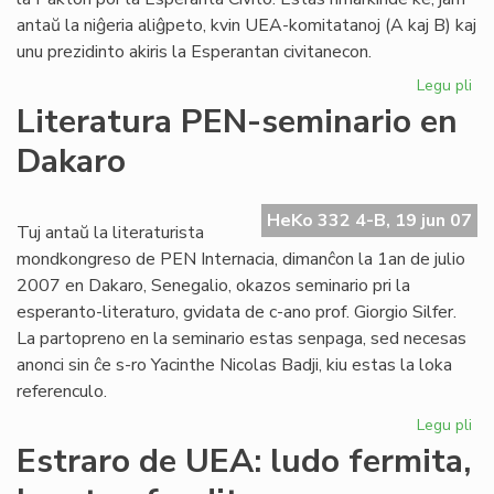
Jar
antaŭ la niĝeria aliĝpeto, kvin UEA-komitatanoj (A kaj B) kaj
20
unu prezidinto akiris la Esperantan civitanecon.
Legu pli
pri
Pli
Literatura PEN-seminario en
la
Dakaro
as
en
la
HeKo 332 4-B, 19 jun 07
Pa
Tuj antaŭ la literaturista
mondkongreso de PEN Internacia, dimanĉon la 1an de julio
2007 en Dakaro, Senegalio, okazos seminario pri la
esperanto-literaturo, gvidata de c-ano prof. Giorgio Silfer.
La partopreno en la seminario estas senpaga, sed necesas
anonci sin ĉe s-ro Yacinthe Nicolas Badji, kiu estas la loka
referenculo.
Legu pli
pri
Lit
Estraro de UEA: ludo fermita,
PE