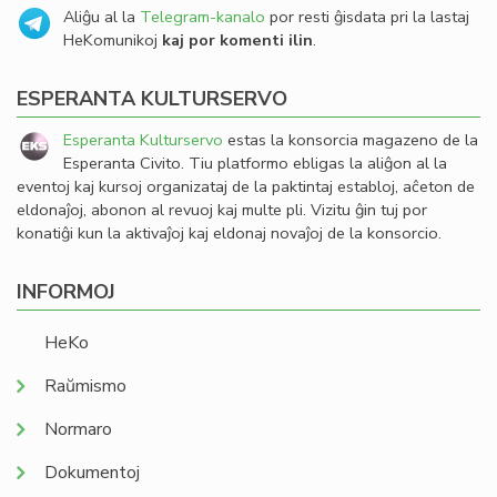
Aliĝu al la
Telegram-kanalo
por resti ĝisdata pri la lastaj
HeKomunikoj
kaj por komenti ilin
.
ESPERANTA KULTURSERVO
Esperanta Kulturservo
estas la konsorcia magazeno de la
Esperanta Civito. Tiu platformo ebligas la aliĝon al la
eventoj kaj kursoj organizataj de la paktintaj establoj, aĉeton de
eldonaĵoj, abonon al revuoj kaj multe pli. Vizitu ĝin tuj por
konatiĝi kun la aktivaĵoj kaj eldonaj novaĵoj de la konsorcio.
INFORMOJ
HeKo
Raŭmismo
Normaro
Dokumentoj