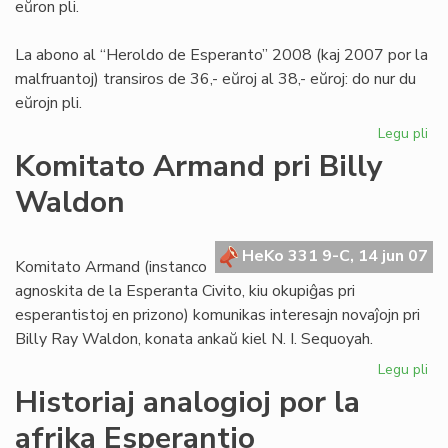
eŭron pli.
La abono al “Heroldo de Esperanto” 2008 (kaj 2007 por la
malfruantoj) transiros de 36,- eŭroj al 38,- eŭroj: do nur du
eŭrojn pli.
Legu pli
pri
Int
Komitato Armand pri Billy
abo
Waldon
de
LF-
ko
HeKo 331 9-C, 14 jun 07
Komitato Armand (instanco
agnoskita de la Esperanta Civito, kiu okupiĝas pri
esperantistoj en prizono) komunikas interesajn novaĵojn pri
Billy Ray Waldon, konata ankaŭ kiel N. I. Sequoyah.
Legu pli
pri
Ko
Historiaj analogioj por la
Ar
afrika Esperantio
pri