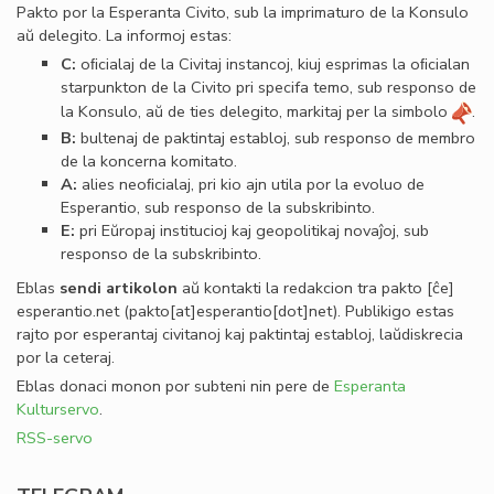
Pakto por la Esperanta Civito, sub la imprimaturo de la Konsulo
aŭ delegito. La informoj estas:
C:
oﬁcialaj de la Civitaj instancoj, kiuj esprimas la oﬁcialan
starpunkton de la Civito pri specifa temo, sub responso de
la Konsulo, aŭ de ties delegito, markitaj per la simbolo
.
B:
bultenaj de paktintaj establoj, sub responso de membro
de la koncerna komitato.
A:
alies neoﬁcialaj, pri kio ajn utila por la evoluo de
Esperantio, sub responso de la subskribinto.
E:
pri Eŭropaj institucioj kaj geopolitikaj novaĵoj, sub
responso de la subskribinto.
Eblas
sendi
artikolon
aŭ kontakti la redakcion tra
pakto
[ĉe]
esperantio
.
net
(pakto[at]esperantio[dot]net)
. Publikigo estas
rajto por esperantaj civitanoj kaj paktintaj establoj, laŭdiskrecia
por la ceteraj.
Eblas donaci monon por subteni nin pere de
Esperanta
Kulturservo
.
RSS-servo