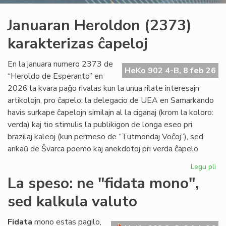
Januaran Heroldon (2373)
karakterizas ĉapeloj
En la januara numero 2373 de
HeKo 902 4-B, 8 feb 26
“Heroldo de Esperanto” en
2026 la kvara paĝo rivalas kun la unua rilate interesajn
artikolojn, pro ĉapelo: la delegacio de UEA en Samarkando
havis surkape ĉapelojn similajn al la ciganaj (krom la koloro:
verda) kaj tio stimulis la publikigon de longa eseo pri
brazilaj kaleoj (kun permeso de “Tutmondaj Voĉoj”), sed
ankaŭ de Ŝvarca poemo kaj anekdotoj pri verda ĉapelo
Legu pli
pri
Ja
La speso: ne "fidata mono",
He
sed kalkula valuto
(2
kar
ĉap
Fidata
mono estas pagilo,