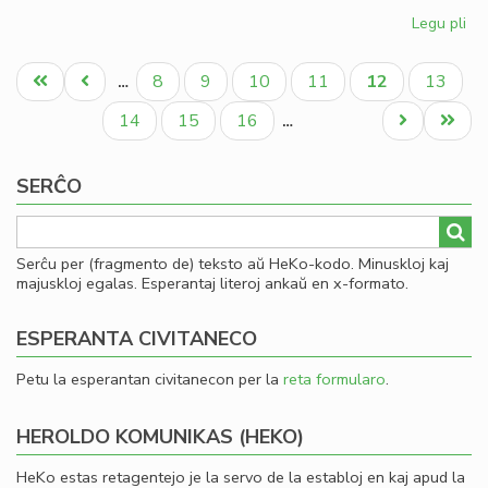
Legu pli
pri
Kia
Pagination
CD
Unua
Antaŭa
Paĝo
Paĝo
Paĝo
Paĝo
Aktuala
Paĝo
8
9
10
11
12
13
…
en
paĝo
paĝo
paĝo
20
Paĝo
Paĝo
Paĝo
Next
Last
14
15
16
…
page
page
SERĈO
Serĉu per (fragmento de) teksto aŭ HeKo-kodo. Minuskloj kaj
majuskloj egalas. Esperantaj literoj ankaŭ en x-formato.
ESPERANTA CIVITANECO
Petu la esperantan civitanecon per la
reta formularo
.
HEROLDO KOMUNIKAS (HEKO)
HeKo estas retagentejo je la servo de la establoj en kaj apud la