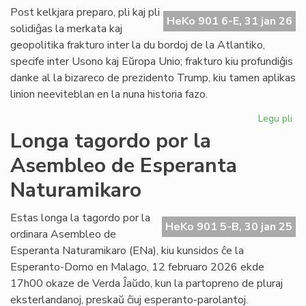
ĉe
Post kelkjara preparo, pli kaj pli
HeKo 901 6-E, 31 jan 26
la
solidiĝas la merkata kaj
ita
geopolitika frakturo inter la du bordoj de la Atlantiko,
Pa
specife inter Usono kaj Eŭropa Unio; frakturo kiu profundiĝis
danke al la bizareco de prezidento Trump, kiu tamen aplikas
linion neeviteblan en la nuna historia fazo.
Legu pli
pri
Geo
Longa tagordo por la
sc
Asembleo de Esperanta
pli
kaj
Naturamikaro
pli
kon
Estas longa la tagordo por la
ĉe
HeKo 901 5-B, 30 jan 25
ordinara Asembleo de
la
Atl
Esperanta Naturamikaro (ENa), kiu kunsidos ĉe la
Esperanto-Domo en Malago, 12 februaro 2026 ekde
17h00 okaze de Verda Ĵaŭdo, kun la partopreno de pluraj
eksterlandanoj, preskaŭ ĉiuj esperanto-parolantoj.