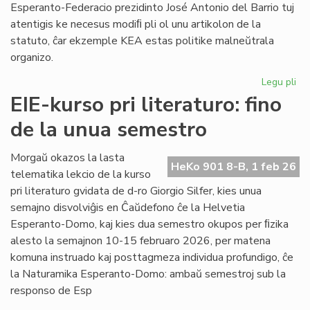
Esperanto-Federacio prezidinto José Antonio del Barrio tuj
atentigis ke necesus modiﬁ pli ol unu artikolon de la
statuto, ĉar ekzemple KEA estas politike malneŭtrala
organizo.
Legu pli
pri
Ba
EIE-kurso pri literaturo: fino
kaj
de la unua semestro
Ma
ten
en
Morgaŭ okazos la lasta
HeKo 901 8-B, 1 feb 26
la
telematika lekcio de la kurso
Un
pri literaturo gvidata de d-ro Giorgio Silfer, kies unua
semajno disvolviĝis en Ĉaŭdefono ĉe la Helvetia
Esperanto-Domo, kaj kies dua semestro okupos per ﬁzika
alesto la semajnon 10-15 februaro 2026, per matena
komuna instruado kaj posttagmeza individua profundigo, ĉe
la Naturamika Esperanto-Domo: ambaŭ semestroj sub la
responso de Esp