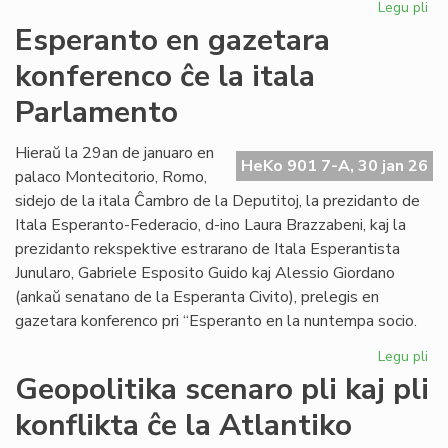
Legu pli
pri
EIE
Esperanto en gazetara
ku
konferenco ĉe la itala
pri
lit
Parlamento
fin
de
Hieraŭ la 29an de januaro en
la
HeKo 901 7-A, 30 jan 26
palaco Montecitorio, Romo,
un
se
sidejo de la itala Ĉambro de la Deputitoj, la prezidanto de
Itala Esperanto-Federacio, d-ino Laura Brazzabeni, kaj la
prezidanto rekspektive estrarano de Itala Esperantista
Junularo, Gabriele Esposito Guido kaj Alessio Giordano
(ankaŭ senatano de la Esperanta Civito), prelegis en
gazetara konferenco pri “Esperanto en la nuntempa socio.
Legu pli
pri
Es
Geopolitika scenaro pli kaj pli
en
konflikta ĉe la Atlantiko
ga
ko