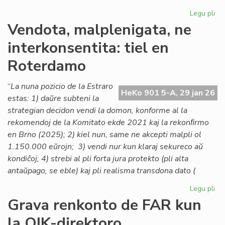
Legu pli
pri
Lo
Vendota, malplenigata, ne
ta
interkonsentita: tiel en
po
la
Roterdamo
As
de
“
La nuna pozicio de la Estraro
Es
HeKo 901 5-A, 29 jan 26
estas: 1) daŭre subteni la
Na
strategian decidon vendi la domon, konforme al la
rekomendoj de la Komitato ekde 2021 kaj la rekonﬁrmo
en Brno (2025); 2) kiel nun, same ne akcepti malpli ol
1.150.000 eŭrojn; 3) vendi nur kun klaraj sekureco aŭ
kondiĉoj; 4) strebi al pli forta jura protekto (pli alta
antaŭpago, se eble) kaj pli realisma transdona dato (
Legu pli
pri
Ve
Grava renkonto de FAR kun
mal
la OIK-direktoro
ne