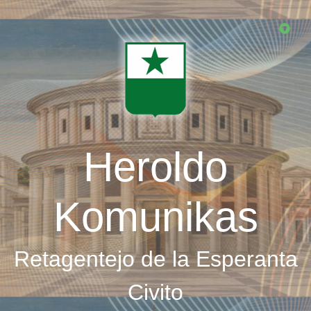
Skip
to
main
content
Heroldo
Komunikas
Retagentejo de la Esperanta
Civito