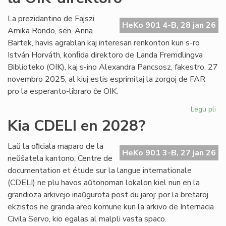
int
tiel
La prezidantino de Fajszi
HeKo 901 4-B, 28 jan 26
en
Amika Rondo, sen. Anna
Ro
Bartek, havis agrablan kaj interesan renkonton kun s-ro
István Horváth, konﬁda direktoro de Landa Fremdlingva
Biblioteko (OIK), kaj s-ino Alexandra Pancsosz, fakestro, 27
novembro 2025, al kiuj estis esprimitaj la zorgoj de FAR
pro la esperanto-libraro ĉe OIK.
Legu pli
pri
Gr
Kia CDELI en 2028?
re
de
Laŭ la oﬁciala maparo de la
FA
HeKo 901 3-B, 27 jan 26
neŭŝatela kantono, Centre de
ku
documentation et étude sur la langue internationale
la
(CDELI) ne plu havos aŭtonoman lokalon kiel nun en la
OI
grandioza arkivejo inaŭgurota post du jaroj: por la bretaroj
dir
ekzistos ne granda areo komune kun la arkivo de Internacia
Civila Servo, kio egalas al malpli vasta spaco.