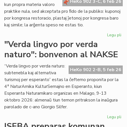
HeKo 902 3-C, 6 feb 26
kun propra materia valoro
praktike nula, sed akceptata pro ﬁdo de la publiko: kuponoj
por kongresa restoracio, plastaj ĵetonoj por kongresa baro
kaj simile; la arĝenta speso ne estas tio.
Legu pli
pri
La
"Verda lingvo por verda
sp
naturo": bonvenon al NAKSE
ne
"fi
mo
“Verda lingvo por verda naturo:
HeKo 902 2-B, 5 feb 26
se
subtenebla kaj alternativa
kal
turismoj per esperanto” estas la ĉeftemo proponita por la
val
a
4
NaturAmika KulturSemajno en Esperanto, kiun
Esperanta Naturamikaro organizas en Malago, 9-13
oktobro 2026: almenaŭ tiun temon pritrakson la inaŭgura
parolado de c-ano Giorgio Silfer.
Legu pli
pri
"V
ISEBA preparas komunan