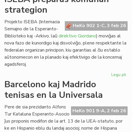
lin
strategion
po
ve
nat
Projekto ISEBA (Internacia
HeKo 902 1-C, 3 feb 26
bo
Semajno de la Esperanto-
al
Biblioteko kaj -Arkivo, laŭ
direktivo Giordano
) moviĝas al
NA
nova fazo de kunordigo kaj disvolviĝo, plene respektante la
federalan organizan principon, kiu garantias al ĉiu establo
aŭtonomecon en la planado kaj efektivigo de la koncernaj
agadsferoj.
Legu pli
pri
IS
Barcelono kaj Madrido
pr
tenisas en la Universala
ko
str
Pere de sia prezidanto Alfons
HeKo 901 9-A, 2 feb 26
Tur Kataluna Esperanto-Asocio
ĵus proponis modifon de la art. 13 de la UEA-statuto, por
ke en Hispanio eblu du landaj asocioj; nome de Hispana