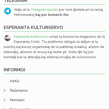
TELEGRAM
Aliĝu al la
Telegram-kanalo
por resti ĝisdata pri la lastaj
HeKomunikoj
kaj por komenti ilin
.
ESPERANTA KULTURSERVO
Esperanta Kulturservo
estas la konsorcia magazeno de la
Esperanta Civito. Tiu platformo ebligas la aliĝon al la
eventoj kaj kursoj organizataj de la paktintaj establoj, aĉeton de
eldonaĵoj, abonon al revuoj kaj multe pli. Vizitu ĝin tuj por
konatiĝi kun la aktivaĵoj kaj eldonaj novaĵoj de la konsorcio.
INFORMOJ
HeKo
Raŭmismo
Normaro