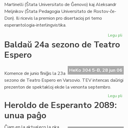
Foi
Martinelli (Ŝtata Universitato de Ĝenovo) kaj Aleksandr
Meljnikov (Ŝtata Pedagogia Universitato de Rostov-ĉe-
Don). Ili ricevis la premion pro disertacioj pri temo
esperantologia-interlingvistika.
Legu pli
pri
Sti
Baldaŭ 24a sezono de Teatro
La
Espero
al
du
es
HeKo 304 5-B, 28 jun 06
civ
Komence de junio ﬁniĝis la 23a
sezono de Teatro Espero en Varsovio. TEV intencas daŭrigi
prezenton de spektakloj ekde la venonta septembro.
Legu pli
pri
Ba
Heroldo de Esperanto 2089:
24
unua paĝo
se
de
Te
Ĉiam en la aktualeco la oka