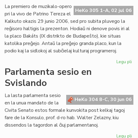
Ba
La premiero de muzikalo-opero
HeKo 305 1-A, 02 jul 06
kaj
pri la vivo de Patrino Tereza el
tiu
Kalkuto okazis 29 junio 2006, sed pro subita pluvego la
de
reĝisoro haltigis la prezenton. Hodiaŭ ni denove povis iri al
UE
la placo Bakáts (IX distrikto de Budapeŝto), kie situas
katolika preĝejo. Antaŭ la preĝejo granda placo, kun la
podio kaj la sidlokoj al subĉielaj kulturaj programeroj.
Legu pli
pri
Pr
Parlamenta sesio en
de
Svislando
"Kr
po
am
La lasta parlamenta sesio
HeKo 304 8-C, 30 jun 06
pri
en la unua mandato de la
Pat
Civita Senato estos formale kunvokita post kelkaj tagoj
Te
fare de la Konsulo, prof. d-ro hab. Walter Zelazny, kiu
dissendos la tagordon al ĉiuj parlamentanoj.
Legu pli
pri