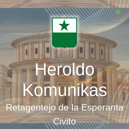
Skip
to
main
content
Heroldo
Komunikas
Retagentejo de la Esperanta
Civito