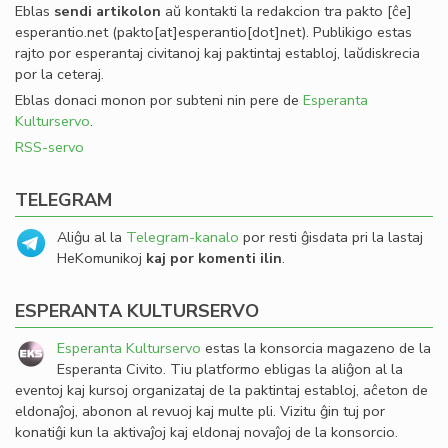
Eblas
sendi
artikolon
aŭ kontakti la redakcion tra
pakto
[ĉe]
esperantio
.
net
(pakto[at]esperantio[dot]net)
. Publikigo estas
rajto por esperantaj civitanoj kaj paktintaj establoj, laŭdiskrecia
por la ceteraj.
Eblas donaci monon por subteni nin pere de
Esperanta
Kulturservo
.
RSS-servo
TELEGRAM
Aliĝu al la
Telegram-kanalo
por resti ĝisdata pri la lastaj
HeKomunikoj
kaj por komenti ilin
.
ESPERANTA KULTURSERVO
Esperanta Kulturservo
estas la konsorcia magazeno de la
Esperanta Civito. Tiu platformo ebligas la aliĝon al la
eventoj kaj kursoj organizataj de la paktintaj establoj, aĉeton de
eldonaĵoj, abonon al revuoj kaj multe pli. Vizitu ĝin tuj por
konatiĝi kun la aktivaĵoj kaj eldonaj novaĵoj de la konsorcio.