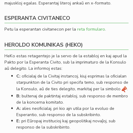
majuskloj egalas. Esperantaj literoj ankaŭ en x-formato.
ESPERANTA CIVITANECO
Petu la esperantan civitanecon per la
reta formularo
.
HEROLDO KOMUNIKAS (HEKO)
HeKo estas retagentejo je la servo de la establoj en kaj apud la
Pakto por la Esperanta Civito, sub la imprimaturo de la Konsulo
aŭ delegito. La informoj estas:
C:
oﬁcialaj de la Civitaj instancoj, kiuj esprimas la oﬁcialan
starpunkton de la Civito pri specifa temo, sub responso de
la Konsulo, aŭ de ties delegito, markitaj per la simbolo
.
B:
bultenaj de paktintaj establoj, sub responso de membro
de la koncerna komitato.
A:
alies neoﬁcialaj, pri kio ajn utila por la evoluo de
Esperantio, sub responso de la subskribinto.
E:
pri Eŭropaj institucioj kaj geopolitikaj novaĵoj, sub
responso de la subskribinto.