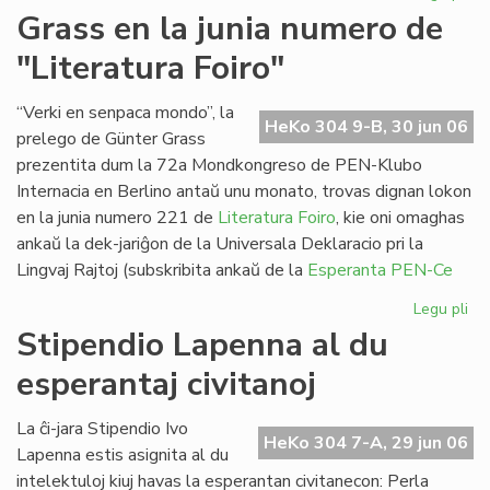
Pa
Grass en la junia numero de
ses
"Literatura Foiro"
en
Sv
“Verki en senpaca mondo”, la
HeKo 304 9-B, 30 jun 06
prelego de Günter Grass
prezentita dum la 72a Mondkongreso de PEN-Klubo
Internacia en Berlino antaŭ unu monato, trovas dignan lokon
en la junia numero 221 de
Literatura Foiro
, kie oni omaghas
ankaŭ la dek-jariĝon de la Universala Deklaracio pri la
Lingvaj Rajtoj (subskribita ankaŭ de la
Esperanta PEN-Ce
Legu pli
pri
Gr
Stipendio Lapenna al du
en
esperantaj civitanoj
la
jun
nu
La ĉi-jara Stipendio Ivo
HeKo 304 7-A, 29 jun 06
de
Lapenna estis asignita al du
"Li
intelektuloj kiuj havas la esperantan civitanecon: Perla