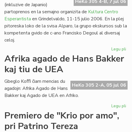
HeKo 305 4-B, 7 jul 06
(inkluzive de Japanio)
partoprenos en la semajno organizita de
Kultura Centro
Esperantista
en Grindelvaldo, 11-15 julio 2006. En la plej
pitoreska loko de la svisa Alparo, la grupo ekskursos sub la
kompetenta gvido de c-ano Francisko Degoul al diversaj
celoj.
Legu pli
pri
Bu
Afrika agado de Hans Bakker
na
kaj tiu de UEA
en
Gr
Gbeglo Koﬃ ĉiam mencias du
HeKo 305 2-A, 05 jul 06
agadojn: Afrika Agado de Hans
Bakker kaj Agado de UEA en Afriko.
Legu pli
pri
Afr
Premiero de "Krio por amo",
ag
pri Patrino Tereza
de
Ha