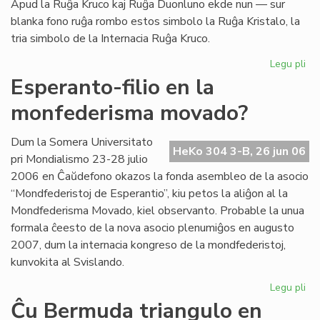
Apud la Ruĝa Kruco kaj Ruĝa Duonluno ekde nun — sur
blanka fono ruĝa rombo estos simbolo la Ruĝa Kristalo, la
tria simbolo de la Internacia Ruĝa Kruco.
Legu pli
pri
La
Esperanto-filio en la
tri
monfederisma movado?
em
de
la
Dum la Somera Universitato
HeKo 304 3-B, 26 jun 06
Ru
pri Mondialismo 23-28 julio
Kr
2006 en Ĉaŭdefono okazos la fonda asembleo de la asocio
“Mondfederistoj de Esperantio”, kiu petos la aliĝon al la
Mondfederisma Movado, kiel observanto. Probable la unua
formala ĉeesto de la nova asocio plenumiĝos en augusto
2007, dum la internacia kongreso de la mondfederistoj,
kunvokita al Svislando.
Legu pli
pri
Es
Ĉu Bermuda triangulo en
fili