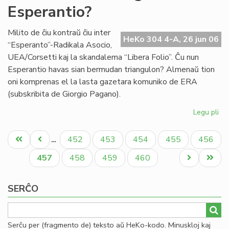
Esperantio?
en
la
mo
Milito de ĉiu kontraŭ ĉiu inter
HeKo 304 4-A, 26 jun 06
mo
“Esperanto”-Radikala Asocio,
UEA/Corsetti kaj la skandalema “Libera Folio”. Ĉu nun
Esperantio havas sian bermudan triangulon? Almenaŭ tion
oni komprenas el la lasta gazetara komuniko de ERA
(subskribita de Giorgio Pagano).
Legu pli
pri
Ĉu
Pagination
Be
Unua
Antaŭa
Paĝo
Paĝo
Paĝo
Paĝo
Paĝo
452
453
454
455
456
…
tri
paĝo
paĝo
en
Aktuala
Paĝo
Paĝo
Paĝo
Next
Last
457
458
459
460
Es
paĝo
page
page
SERĈO
Serĉu per (fragmento de) teksto aŭ HeKo-kodo. Minuskloj kaj