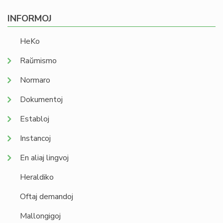
INFORMOJ
HeKo
Raŭmismo
Normaro
Dokumentoj
Establoj
Instancoj
En aliaj lingvoj
Heraldiko
Oftaj demandoj
Mallongigoj