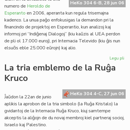
HeKo 304 6-B, 28 jun 06
Es
numero de
Heroldo de
Esperanto
en 2006, aperanta kun regula trisemajna
kadenco. La unua paĝo enfokusigas la demandon pri la
ﬁnancindo de projektoj en Esperantio, kun analizoj kaj
informoj pri “Indiĝenaj Dialogoj” (kiu kaŭzis al UEA perdon
de pli ol 17.000 euroj), pri Internacia Televido (kiu ĝis nun
elsuĉis eble 25.000 eŭrojn) kaj alio.
Legu pli
pri
He
La tria emblemo de la Ruĝa
de
Kruco
Es
20
un
HeKo 304 4-C, 27 jun 06
pa
Ĵaŭdon la 22an de junio
aplikis la aprobon de la tria simbolo (la Ruĝa Kristalo) la
gvidantoj de la Internacia Ruĝa Kruco, kiuj samtempe
akceptis la aliĝojn de du novaj membroj kiel partneraj socioj,
Israelo kaj Palestino.