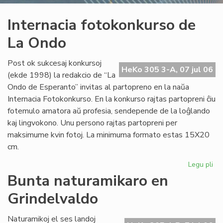
Internacia fotokonkurso de
La Ondo
Post ok sukcesaj konkursoj
HeKo 305 3-A, 07 jul 06
(ekde 1998) la redakcio de “La
Ondo de Esperanto” invitas al partopreno en la naŭa
Internacia Fotokonkurso. En la konkurso rajtas partopreni ĉiu
fotemulo amatora aŭ profesia, sendepende de la loĝlando
kaj lingvokono. Unu persono rajtas partopreni per
maksimume kvin fotoj. La minimuma formato estas 15X20
cm.
Legu pli
pri
Int
Bunta naturamikaro en
fo
Grindelvaldo
de
La
On
Naturamikoj el ses landoj