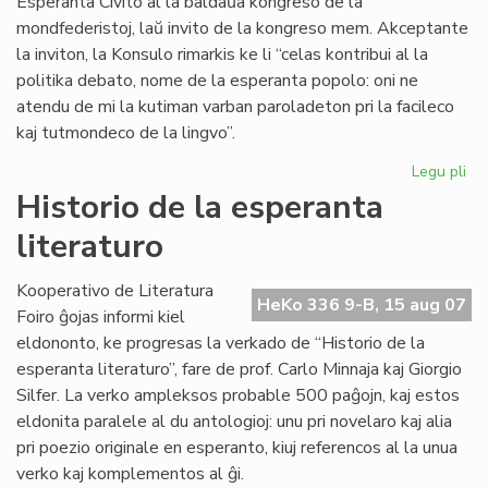
Esperanta Civito al la baldaŭa kongreso de la
mondfederistoj, laŭ invito de la kongreso mem. Akceptante
la inviton, la Konsulo rimarkis ke li “celas kontribui al la
politika debato, nome de la esperanta popolo: oni ne
atendu de mi la kutiman varban paroladeton pri la facileco
kaj tutmondeco de la lingvo”.
Legu pli
pri
La
Historio de la esperanta
Civ
literaturo
inv
de
la
Kooperativo de Literatura
HeKo 336 9-B, 15 aug 07
Mo
Foiro ĝojas informi kiel
eldononto, ke progresas la verkado de “Historio de la
esperanta literaturo”, fare de prof. Carlo Minnaja kaj Giorgio
Silfer. La verko ampleksos probable 500 paĝojn, kaj estos
eldonita paralele al du antologioj: unu pri novelaro kaj alia
pri poezio originale en esperanto, kiuj referencos al la unua
verko kaj komplementos al ĝi.