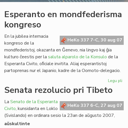
Esperanto en mondfederisma
kongreso
En la jubilea internacia
HeKo 337 7-C, 30 aug 07
kongreso de la
mondfederistoj, okazanta en Ĝenevo, nia lingvo kaj ĝia
kulturo ĉeestis per la
saluta alparolo de la Konsulo
de la
Esperanta Civito, oﬁciale invitita. Aliaj esperantistoj
partoprenas nur el Japanio, kadre de la Oomoto-delegacio.
Legu pli
pri
Es
Senata rezolucio pri Tibeto
en
mo
La
Senato de la Esperanta
ko
HeKo 337 6-C, 27 aug 07
Civito
, kunsidanta en Loklo
(Svislando) en ordinara sesio la 23an de aŭgusto 2007,
aŭskultinte