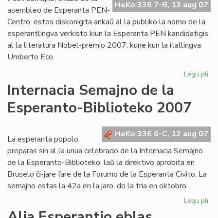
HeKo 336 7-B, 13 aug 07
al
asembleo de Esperanta PEN-
Cor
Centro, estos diskonigita ankaŭ al la publiko la nomo de la
esperantlingva verkisto kiun la Esperanta PEN kandidatigis
al la literatura Nobel-premio 2007, kune kun la itallingva
Umberto Eco.
Legu pli
pri
PE
Internacia Semajno de la
ka
Esperanto-Biblioteko 2007
po
lit
No
HeKo 336 6-C, 12 aug 07
La esperanta popolo
preparas sin al la unua celebrado de la Internacia Semajno
de la Esperanto-Biblioteko, laŭ la direktivo aprobita en
Bruselo ĉi-jare fare de la Forumo de la Esperanta Civito. La
semajno estas la 42a en la jaro, do la tria en oktobro.
Legu pli
pri
Int
Alia Esperantio eblas