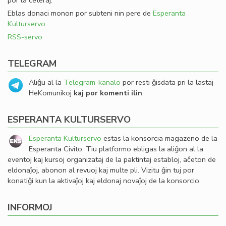
por la ceteraj.
Eblas donaci monon por subteni nin pere de
Esperanta
Kulturservo
.
RSS-servo
TELEGRAM
Aliĝu al la
Telegram-kanalo
por resti ĝisdata pri la lastaj
HeKomunikoj
kaj por komenti ilin
.
ESPERANTA KULTURSERVO
Esperanta Kulturservo
estas la konsorcia magazeno de la
Esperanta Civito. Tiu platformo ebligas la aliĝon al la
eventoj kaj kursoj organizataj de la paktintaj establoj, aĉeton de
eldonaĵoj, abonon al revuoj kaj multe pli. Vizitu ĝin tuj por
konatiĝi kun la aktivaĵoj kaj eldonaj novaĵoj de la konsorcio.
INFORMOJ