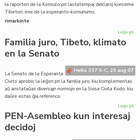
la raporton de la Konsulo pri lastatempaj deklaroj koncerne
Tibeton, ene de la esperanto-komunumo;
rimarkinte
Legu pli
pri
Se
Familia juro, Tibeto, klimato
rez
en la Senato
pri
Ti
HeKo 337 5-C, 25 aug 07
La Senato de la Esperanta
Civito aprobis la leĝon pri la familia juro, kiu komplementas
aŭ anstataŭas diversajn normojn en la Svisa Civila Kodo, kiu
daŭre estas ĝia referenco.
Legu pli
pri
Fam
PEN-Asembleo kun interesaj
jur
decidoj
Tib
kli
en