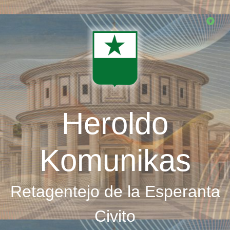
Skip
to
main
content
Heroldo
Komunikas
Retagentejo de la Esperanta
Civito