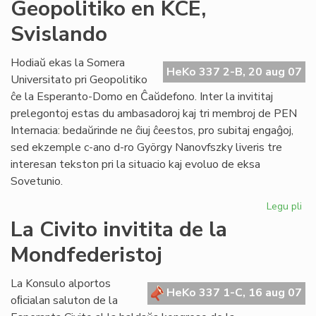
IKE
Geopolitiko en KCE,
de
Svislando
pri
Ti
Hodiaŭ ekas la Somera
HeKo 337 2-B, 20 aug 07
Universitato pri Geopolitiko
ĉe la Esperanto-Domo en Ĉaŭdefono. Inter la invititaj
prelegontoj estas du ambasadoroj kaj tri membroj de PEN
Internacia: bedaŭrinde ne ĉiuj ĉeestos, pro subitaj engaĝoj,
sed ekzemple c-ano d-ro György Nanovfszky liveris tre
interesan tekston pri la situacio kaj evoluo de eksa
Sovetunio.
Legu pli
pri
Geo
La Civito invitita de la
en
Mondfederistoj
KC
Sv
La Konsulo alportos
HeKo 337 1-C, 16 aug 07
oﬁcialan saluton de la