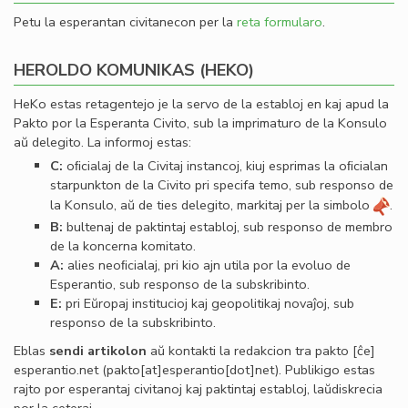
Petu la esperantan civitanecon per la
reta formularo
.
HEROLDO KOMUNIKAS (HEKO)
HeKo estas retagentejo je la servo de la establoj en kaj apud la
Pakto por la Esperanta Civito, sub la imprimaturo de la Konsulo
aŭ delegito. La informoj estas:
C:
oﬁcialaj de la Civitaj instancoj, kiuj esprimas la oﬁcialan
starpunkton de la Civito pri specifa temo, sub responso de
la Konsulo, aŭ de ties delegito, markitaj per la simbolo
.
B:
bultenaj de paktintaj establoj, sub responso de membro
de la koncerna komitato.
A:
alies neoﬁcialaj, pri kio ajn utila por la evoluo de
Esperantio, sub responso de la subskribinto.
E:
pri Eŭropaj institucioj kaj geopolitikaj novaĵoj, sub
responso de la subskribinto.
Eblas
sendi
artikolon
aŭ kontakti la redakcion tra
pakto
[ĉe]
esperantio
.
net
(pakto[at]esperantio[dot]net)
. Publikigo estas
rajto por esperantaj civitanoj kaj paktintaj establoj, laŭdiskrecia