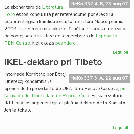
HeKo 337 4-B, 23 aug 07
la
La abonantaro de
Literatura
Se
Foiro
estos konsultita per referendumo por elekti la
esperantlingvan kandidaton al la literatura Nobel-premio
2008. La referendumo okazos ĉi-aŭtune, surbaze de kvino
da nomoj selektitaj fare de la membraro de
Esperanta
PEN-Centro
, kiel okazis
pasintjare
.
Legu pli
pri
PE
IKEL-deklaro pri Tibeto
As
ku
Internacia Komitato por Etnaj
int
HeKo 337 3-A, 22 aug 07
Liberecoj kondamnis la
dec
opinion de la prezidanto de UEA, d-ro Renato Corsetti,
pri
la invado de Tibeto fare de Popola Ĉinio
. En sia rezolucio,
IKEL paŭsas argumentojn el pli frua deklaro de la Konsulo.
Jen la teksto:
Legu pli
pri