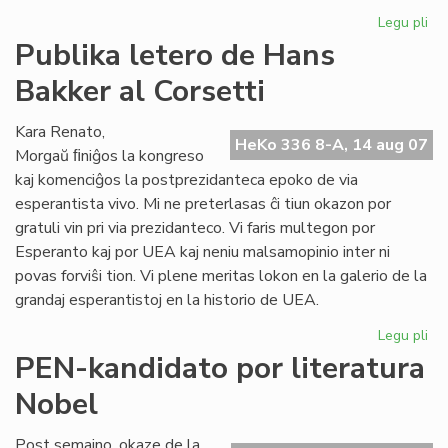
Legu pli
pri
His
Publika letero de Hans
de
Bakker al Corsetti
la
es
lit
Kara Renato,
HeKo 336 8-A, 14 aug 07
Morgaŭ ﬁniĝos la kongreso
kaj komenciĝos la postprezidanteca epoko de via
esperantista vivo. Mi ne preterlasas ĉi tiun okazon por
gratuli vin pri via prezidanteco. Vi faris multegon por
Esperanto kaj por UEA kaj neniu malsamopinio inter ni
povas forviŝi tion. Vi plene meritas lokon en la galerio de la
grandaj esperantistoj en la historio de UEA.
Legu pli
pri
Pub
PEN-kandidato por literatura
let
Nobel
de
Ha
Ba
Post semajno, okaze de la