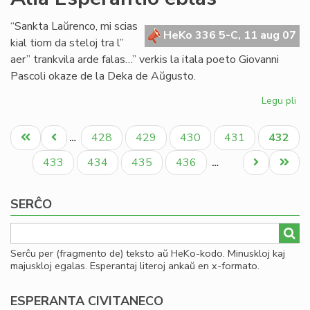
Se
de
“Sankta Laŭrenco, mi scias
la
HeKo 336 5-C, 11 aug 07
kial tiom da steloj tra l”
Es
aer” trankvila arde falas…” verkis la itala poeto Giovanni
Bib
Pascoli okaze de la Deka de Aŭgusto.
20
Legu pli
pri
Ali
Pagination
Es
Unua
Antaŭa
Paĝo
Paĝo
Paĝo
Paĝo
Aktual
428
429
430
431
432
…
eb
paĝo
paĝo
paĝo
Paĝo
Paĝo
Paĝo
Paĝo
Next
Last
433
434
435
436
…
page
page
SERĈO
Serĉu per (fragmento de) teksto aŭ HeKo-kodo. Minuskloj kaj
majuskloj egalas. Esperantaj literoj ankaŭ en x-formato.
ESPERANTA CIVITANECO