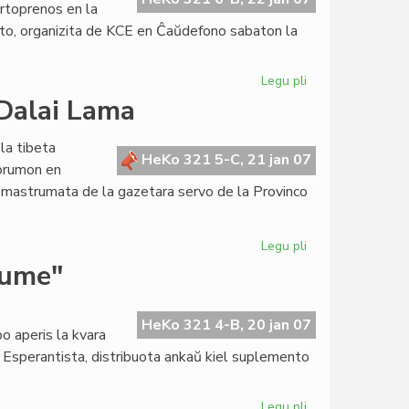
artoprenos en la
ito, organizita de KCE en Ĉaŭdefono sabaton la
Legu pli
pri
LTSEC-
 Dalai Lama
seminario
ĉi-
 la tibeta
semajnfine
HeKo 321 5-C, 21 jan 07
Forumon en
ĉe
o, mastrumata de la gazetara servo de la Provinco
KCE
Legu pli
pri
Kenjo
kume"
rifuzas
la
enirvizon
HeKo 321 4-B, 20 jan 07
o aperis la kvara
al
o Esperantista, distribuota ankaŭ kiel suplemento
Dalai
Lama
Legu pli
pri