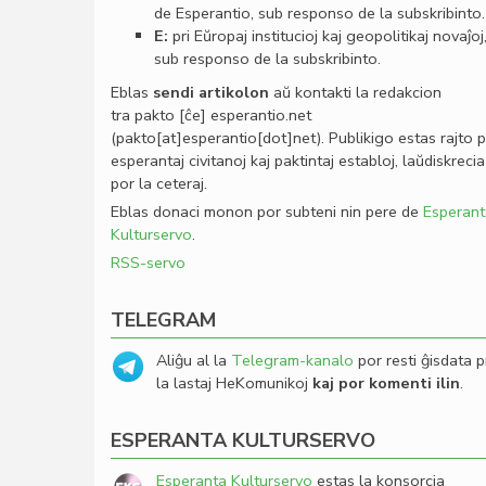
de Esperantio, sub responso de la subskribinto.
E:
pri Eŭropaj institucioj kaj geopolitikaj novaĵoj
sub responso de la subskribinto.
Eblas
sendi
artikolon
aŭ kontakti la redakcion
tra
pakto
[ĉe]
esperantio
.
net
(pakto[at]esperantio[dot]net)
. Publikigo estas rajto 
esperantaj civitanoj kaj paktintaj establoj, laŭdiskrecia
por la ceteraj.
Eblas donaci monon por subteni nin pere de
Esperant
Kulturservo
.
RSS-servo
TELEGRAM
Aliĝu al la
Telegram-kanalo
por resti ĝisdata p
la lastaj HeKomunikoj
kaj por komenti ilin
.
ESPERANTA KULTURSERVO
Esperanta Kulturservo
estas la konsorcia