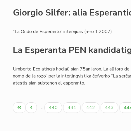
Giorgio Silfer: alia Esperanti
“La Ondo de Esperanto” intervjuas (n-ro 1:2007)
La Esperanta PEN kandidati
Umberto Eco atingis hodiaŭ sian 75an jaron. La aŭtoro de
nomo de la rozo” per la interlingvistika ĉefverko “La serĉad
atestis sian subtenon al esperanto.
Pagination
Unua
Antaŭa
Paĝo
Paĝo
Paĝo
Paĝo
Ak
440
441
442
443
44
…
paĝo
paĝo
pa