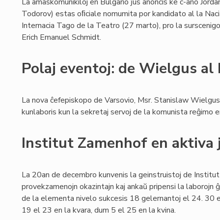
La amaskomunikiloj en Bulgario ĵus anoncis ke c-ano Jord
Todorov) estas oﬁciale nomumita por kandidato al la Naci
Internacia Tago de la Teatro (27 marto), pro la sursceni
Erich Emanuel Schmidt.
Polaj eventoj: de Wielgus al
La nova ĉefepiskopo de Varsovio, Msr. Stanislaw Wielgus,
kunlaboris kun la sekretaj servoj de la komunista reĝimo 
Institut Zamenhof en aktiva 
La 20an de decembro kunvenis la geinstruistoj de Institut
provekzamenojn okazintajn kaj ankaŭ pripensi la laborojn ĝi
de la elementa nivelo sukcesis 18 gelernantoj el 24. 30 el
19 el 23 en la kvara, dum 5 el 25 en la kvina.