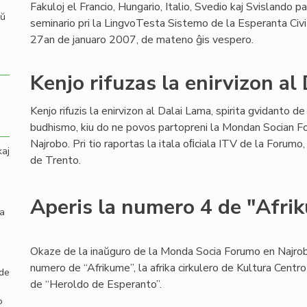
Fakuloj el Francio, Hungario, Italio, Svedio kaj Svislando p
aŭ
seminario pri la LingvoTesta Sistemo de la Esperanta Civ
27an de januaro 2007, de mateno ĝis vespero.
Kenjo rifuzas la enirvizon al
Kenjo rifuzis la enirvizon al Dalai Lama, spirita gvidanto de
budhismo, kiu do ne povos partopreni la Mondan Socian 
Najrobo. Pri tio raportas la itala oﬁciala ITV de la Forum
kaj
de Trento.
Aperis la numero 4 de "Afri
la
Okaze de la inaŭguro de la Monda Socia Forumo en Najrob
numero de “Afrikume”, la afrika cirkulero de Kultura Centr
 de
de “Heroldo de Esperanto”.
o