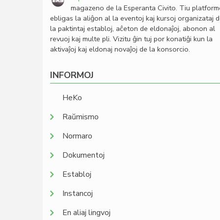
magazeno de la Esperanta Civito. Tiu platfor
ebligas la aliĝon al la eventoj kaj kursoj organizataj 
la paktintaj establoj, aĉeton de eldonaĵoj, abonon al
revuoj kaj multe pli. Vizitu ĝin tuj por konatiĝi kun la
aktivaĵoj kaj eldonaj novaĵoj de la konsorcio.
INFORMOJ
HeKo
Raŭmismo
Normaro
Dokumentoj
Establoj
Instancoj
En aliaj lingvoj