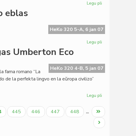
Legu pli
pri
Institut
o eblas
Zamenhof
en
aktiva
HeKo 320 5-A, 6 jan 07
jarfino
Legu pli
pri
Giorgio
gas Umberton Eco
Silfer:
alia
Esperantio
HeKo 320 4-B, 5 jan 07
 la fama romano “La
eblas
o de la perfekta lingvo en la eŭropa civilizo”
Legu pli
pri
La
Esperanta
tuala
Paĝo
Paĝo
Paĝo
Paĝo
Last
4
445
446
447
448
…
PEN
ĝo
page
kandidatigas
Next
Umberton
page
Eco