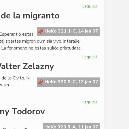
Legu pli
pri
La
 de la migranto
Konsulo
kunvokis
la
HeKo 321 1-C, 14 jan 07
Esperantio estas
unuan
taj spertas migron dum sia vivo, interalie
parlamentan
 La fenomeno ne estas suﬁĉe pristudata.
sesion
Legu pli
pri
Dekkvara
alter Zelazny
de
Januaro:
 de la Civito. Ni
la
HeKo 320 9-C, 12 jan 07
s sin
tago
de
la
Legu pli
pri
migranto
Novjara
any Todorov
saluto
de
Konsulo
HeKo 320 8-A, 11 jan 07