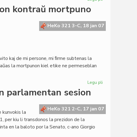
Aperis
jon kontraŭ mortpuno
la
numero
4
HeKo 321 3-C, 18 jan 07
de
"Afrikume"
ito kaj de mi persone, mi ﬁrme subtenas la
traŭas la mortpunon kiel etike ne permeseblan
Legu pli
pri
Blankanoj
n parlamentan sesion
subtenas
kampanjon
kontraŭ
HeKo 321 2-C, 17 jan 07
e kunvokis la
mortpuno
per kiu li transdonos la prezidon de la
inta en la baloto por la Senato, c-ano Giorgio