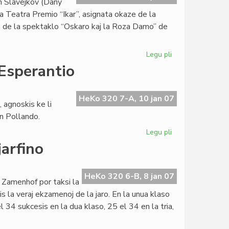
an Slavejkov (Dany
Walter
a Teatra Premio “Ikar”, asignata okaze de la
Zelazny
go de la spektaklo “Oskaro kaj la Roza Damo” de
Legu pli
pri
Grava
 Esperantio
teatra
agnosko
por
HeKo 320 7-A, 10 jan 07
 agnoskis ke li
Dany
en Pollando.
Todorov
Legu pli
pri
Polaj
jarfino
eventoj:
de
Wielgus
HeKo 320 6-B, 8 jan 07
 Zamenhof por taksi la
al
s la veraj ekzamenoj de la jaro. En la unua klaso
Esperantio
 34 sukcesis en la dua klaso, 25 el 34 en la tria,