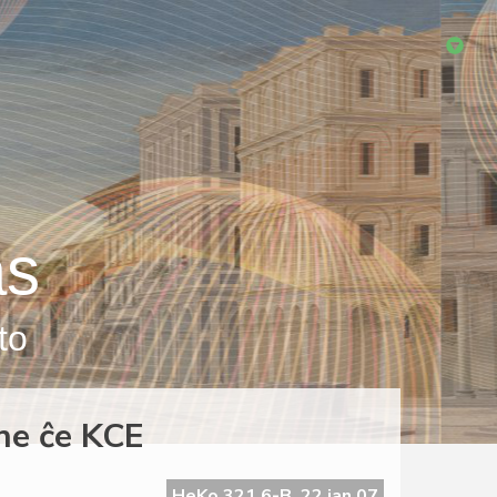
as
to
ne ĉe KCE
HeKo 321 6-B, 22 jan 07