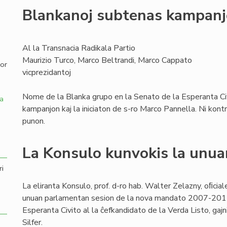
Blankanoj subtenas kampan
,
Al la Transnacia Radikala Partio
Maurizio Turco, Marco Beltrandi, Marco Cappato
por
vicprezidantoj
Nome de la Blanka grupo en la Senato de la Esperanta Civ
a
kampanjon kaj la iniciaton de s-ro Marco Pannella. Ni kon
punon.
La Konsulo kunvokis la unua
ri
La eliranta Konsulo, prof. d-ro hab. Walter Zelazny, oﬁcial
unuan parlamentan sesion de la nova mandato 2007-2011, 
Esperanta Civito al la ĉefkandidato de la Verda Listo, gajn
Silfer.