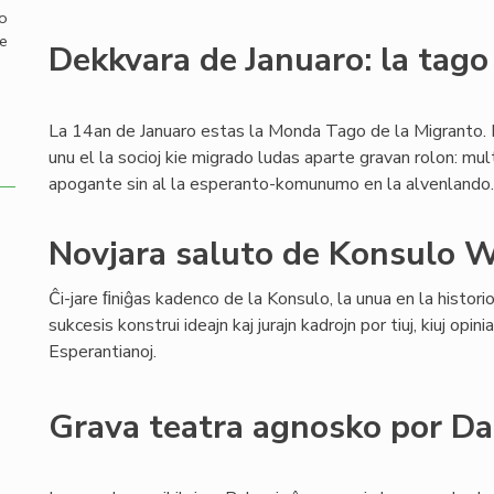
mo
de
Dekkvara de Januaro: la tago
La 14an de Januaro estas la Monda Tago de la Migranto. 
unu el la socioj kie migrado ludas aparte gravan rolon: mul
apogante sin al la esperanto-komunumo en la alvenlando.
Novjara saluto de Konsulo W
Ĉi-jare ﬁniĝas kadenco de la Konsulo, la unua en la historio
sukcesis konstrui ideajn kaj jurajn kadrojn por tiuj, kiuj opinia
Esperantianoj.
Grava teatra agnosko por D