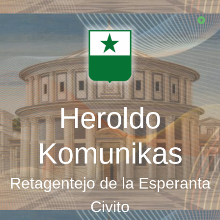
Skip
to
main
content
Heroldo
Komunikas
Retagentejo de la Esperanta
Civito