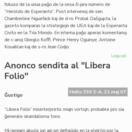
fokuso de la unua paĝo de la sesa ĉi-jara numero de
“Heroldo de Esperanto”. Post intervenoj de sen.
Chamberline Nguefack kaj de d-ro Probal Daŝgupta, la
gazeto komparas la strategiojn de UEA kaj de la Esperanta
Civito en la Tria Mondo. En interna paĝo aperas komentarioj
de c-anoj Gbeglo Koﬃ, Prince Henry Oguinye, Antoine
Kouablan kaj de s-ro Jean Codjo.
Legu pli
pri
He
Anonco sendita al "Libera
de
Folio"
Es
n-
ro
HeKo 330 3-A, 21 maj 07
6/
Ĝustigo
“Libera Folio” misinterpretis miajn vortojn, probable pro sia
ĝenerale skandalisma tono.
Mi neniam akuzis iun ajn pri defraŭdo en la elektoj por la