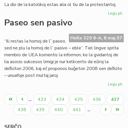
La dio de la katolikoj estas alia ol tiu de la protestantoj.
Legu pli
pri
Ok
Paseo sen pasivo
de
la
Eŭ
HeKo 329 8-A, 8 maj 07
“Ili restas la homoj de l” paseo,
Ta
sed ne plu la homoj de l” pasivo – eble”. Tiel lingve sprita
20
membro de UEA komentis la informon, ke la gvidantoj de
lia asocio sukcesos limigi je nur kelkcento da eŭroj la
deﬁciton 2006, kaj eĉ proponos buĝeton 2008 sen deﬁcito
– unuafoje post multaj jaroj.
Legu pli
pri
Pa
Pagination
se
Unua
Antaŭa
Paĝo
Paĝo
Paĝo
Paĝo
Aktual
433
434
435
436
437
…
pa
paĝo
paĝo
paĝo
Paĝo
Paĝo
Paĝo
Paĝo
Next
Last
438
439
440
441
…
page
page
SERĈO