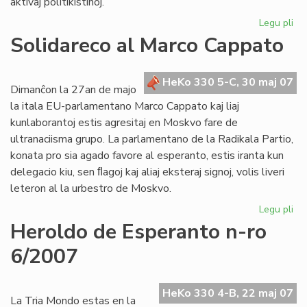
aktivaj politikistinoj.
Legu pli
pri
De
Solidareco al Marco Cappato
nu
de
"F
HeKo 330 5-C, 30 maj 07
Dimanĉon la 27an de majo
la itala EU-parlamentano Marco Cappato kaj liaj
kunlaborantoj estis agresitaj en Moskvo fare de
ultranaciisma grupo. La parlamentano de la Radikala Partio,
konata pro sia agado favore al esperanto, estis iranta kun
delegacio kiu, sen ﬂagoj kaj aliaj eksteraj signoj, volis liveri
leteron al la urbestro de Moskvo.
Legu pli
pri
So
Heroldo de Esperanto n-ro
al
6/2007
Ma
Ca
HeKo 330 4-B, 22 maj 07
La Tria Mondo estas en la