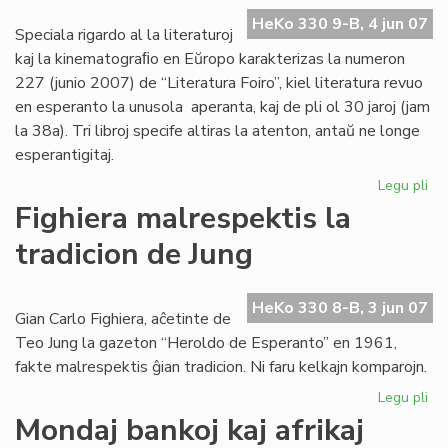
UE
HeKo 330 9-B, 4 jun 07
20
Speciala rigardo al la literaturoj
20
kaj la kinematograﬁo en Eŭropo karakterizas la numeron
227 (junio 2007) de “Literatura Foiro”, kiel literatura revuo
en esperanto la unusola aperanta, kaj de pli ol 30 jaroj (jam
la 38a). Tri libroj specife altiras la atenton, antaŭ ne longe
esperantigitaj.
Legu pli
pri
La
Fighiera malrespektis la
jun
tradicion de Jung
"Li
Foi
ape
HeKo 330 8-B, 3 jun 07
Gian Carlo Fighiera, aĉetinte de
Teo Jung la gazeton “Heroldo de Esperanto” en 1961,
fakte malrespektis ĝian tradicion. Ni faru kelkajn komparojn.
Legu pli
pri
Fig
Mondaj bankoj kaj afrikaj
ma