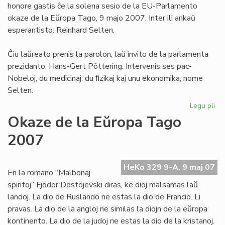
honore gastis ĉe la solena sesio de la EU-Parlamento
To
okaze de la Eŭropa Tago, 9 majo 2007. Inter ili ankaŭ
esperantisto: Reinhard Selten.
Ĉiu laŭreato prenis la parolon, laŭ invito de la parlamenta
prezidanto, Hans-Gert Pöttering. Intervenis ses pac-
Nobeloj, du medicinaj, du ﬁzikaj kaj unu ekonomika, nome
Selten.
Legu pli
pri
Se
Okaze de la Eŭropa Tago
en
2007
la
EU
Pa
HeKo 329 9-A, 9 maj 07
En la romano “Malbonaj
spiritoj” Fjodor Dostojevski diras, ke dioj malsamas laŭ
landoj. La dio de Ruslando ne estas la dio de Francio. Li
pravas. La dio de la angloj ne similas la diojn de la eŭropa
kontinento. La dio de la judoj ne estas la dio de la kristanoj.