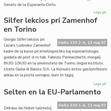
Senato de la Esperanta Civito.
Legu pli
pri
An
Silfer lekcios pri Zamenhof
se
en Torino
al
"Li
Fol
Giorgio Silfer lekcios pri
HeKo 330 2-A, 13 maj 07
Lazaro Ludoviko Zamenhof
kadre de la kurso pri interlingvistiko kaj esperantologio,
gvidata de prof. d-ro hab. Fabrizio Pennacchietti, morgaŭ
8h30-10h30 en la universitato de Torino, lingva instituto,
strato Giulia di Barolo 3/A. La Konsulo estos gastprofesoro
ankau en la posta semajno, dum tri tagoj.
Legu pli
pri
Sil
Selten en la EU-Parlamento
lek
pri
Za
HeKo 330 1-A, 11 maj 07
Dekduo da Nobel-laŭreatoj
en