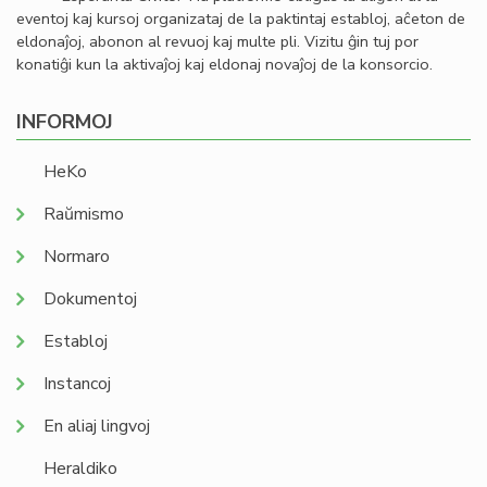
eventoj kaj kursoj organizataj de la paktintaj establoj, aĉeton de
eldonaĵoj, abonon al revuoj kaj multe pli. Vizitu ĝin tuj por
konatiĝi kun la aktivaĵoj kaj eldonaj novaĵoj de la konsorcio.
INFORMOJ
HeKo
Raŭmismo
Normaro
Dokumentoj
Establoj
Instancoj
En aliaj lingvoj
Heraldiko