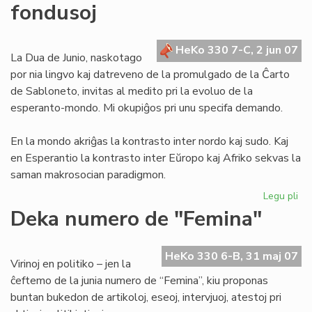
fondusoj
la
tra
de
HeKo 330 7-C, 2 jun 07
Ju
La Dua de Junio, naskotago
por nia lingvo kaj datreveno de la promulgado de la Ĉarto
de Sabloneto, invitas al medito pri la evoluo de la
esperanto-mondo. Mi okupiĝos pri unu specifa demando.
En la mondo akriĝas la kontrasto inter nordo kaj sudo. Kaj
en Esperantio la kontrasto inter Eŭropo kaj Afriko sekvas la
saman makrosocian paradigmon.
Legu pli
pri
Mo
Deka numero de "Femina"
ba
kaj
afr
HeKo 330 6-B, 31 maj 07
Virinoj en politiko – jen la
fo
ĉeftemo de la junia numero de “Femina”, kiu proponas
buntan bukedon de artikoloj, eseoj, intervjuoj, atestoj pri