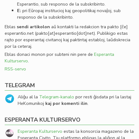
Esperantio, sub responso de la subskribinto.
E:
pri Eŭropaj institucioj kaj geopolitikaj novaĵoj, sub
responso de la subskribinto.
Eblas
sendi
artikolon
aŭ kontakti la redakcion tra
pakto
[ĉe]
esperantio
.
net
(pakto[at]esperantio[dot]net)
. Publikigo estas
rajto por esperantaj civitanoj kaj paktintaj establoj, laŭdiskrecia
por la ceteraj.
Eblas donaci monon por subteni nin pere de
Esperanta
Kulturservo
.
RSS-servo
TELEGRAM
Aliĝu al la
Telegram-kanalo
por resti ĝisdata pri la lastaj
HeKomunikoj
kaj por komenti ilin
.
ESPERANTA KULTURSERVO
Esperanta Kulturservo
estas la konsorcia magazeno de la
Esperanta Civito. Tiu platformo ebligas la aliĝon al la