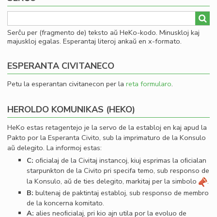
Serĉu per (fragmento de) teksto aŭ HeKo-kodo. Minuskloj kaj
majuskloj egalas. Esperantaj literoj ankaŭ en x-formato.
ESPERANTA CIVITANECO
Petu la esperantan civitanecon per la
reta formularo
.
HEROLDO KOMUNIKAS (HEKO)
HeKo estas retagentejo je la servo de la establoj en kaj apud la
Pakto por la Esperanta Civito, sub la imprimaturo de la Konsulo
aŭ delegito. La informoj estas:
C:
oﬁcialaj de la Civitaj instancoj, kiuj esprimas la oﬁcialan
starpunkton de la Civito pri specifa temo, sub responso de
la Konsulo, aŭ de ties delegito, markitaj per la simbolo
.
B:
bultenaj de paktintaj establoj, sub responso de membro
de la koncerna komitato.
A:
alies neoﬁcialaj, pri kio ajn utila por la evoluo de