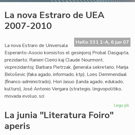
La nova Estraro de UEA
2007-2010
HeKo 331 1-A, 6 jun 07
La nova Estraro de Universala
Esperanto-Asocio konsistos el gesinjoroj Probal Dasgupta,
prezidanto; Ranieri Clerici kaj Claude Nourmont,
vicprezidantoj; Barbara Pietrzak, ĝenerala sekretario; Marija
Beloševic (faka agado, informado, ktp), Loes Demmendaal
(ﬁnanco-administrado), Hori Jasuo (landa agado, edukado,
kulturo), José Antonio Vergara (strategio, lingvopolitiko,
movada evoluo, sci
Legu pli
pri
La
La junia "Literatura Foiro"
no
aperis
Est
de