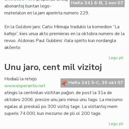
HeKo 341 6-B, 1 nov 07
Franco
abonantoj buntan lego-
materialon en la jam aperinta numero 229.
En la Goldoni-jaro: Carlo Minnaja tradukis la komedion “La
kafejo”, kies unua akto premieras en la oktobra numero de la
revuo. Aldonas Paul Gubbins: itala spirito kun nordangla
akĉento
Legu pli
pri
Tr
Unu jaro, cent mil vizitoj
LF
ele
Hodiaŭ la retejo
No
HeKo 341 5-C, 30 okt 07
www.esperantio.net
ka
atingis la centmilan vizititan paĝon, de post la 31a de
oktobro 2006: precize unu jaro minus unu tago. La mezumo
egalas al preskaŭ po 300 vizitoj tage. La vizitantoj mem
superis 74.000, kun mezumo de pli ol 200 tage.
Legu pli
pri