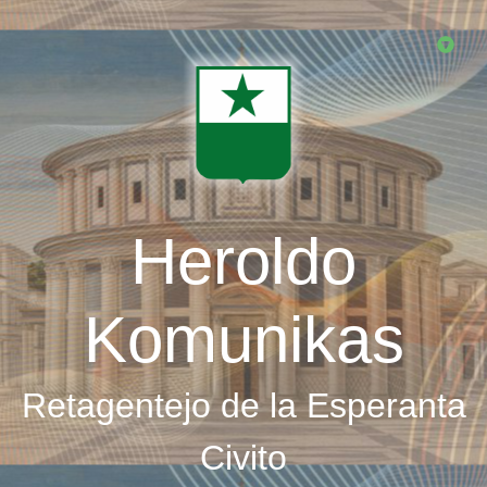
Skip
to
main
content
Heroldo
Komunikas
Retagentejo de la Esperanta
Civito