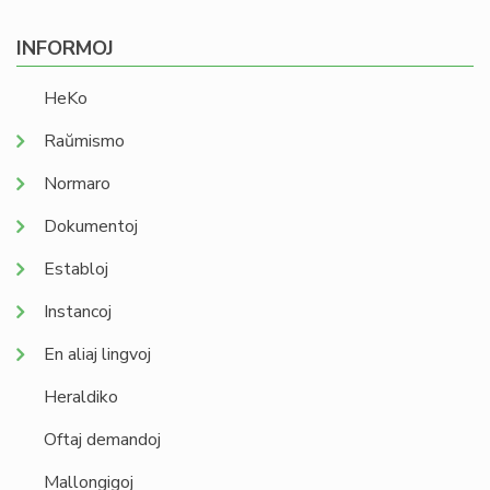
INFORMOJ
HeKo
Raŭmismo
Normaro
Dokumentoj
Establoj
Instancoj
En aliaj lingvoj
Heraldiko
Oftaj demandoj
Mallongigoj