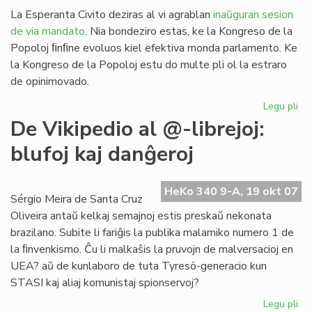
La Esperanta Civito deziras al vi agrablan
inaŭguran sesion
de via mandato
. Nia bondeziro estas, ke la Kongreso de la
Popoloj ﬁnﬁne evoluos kiel efektiva monda parlamento. Ke
la Kongreso de la Popoloj estu do multe pli ol la estraro
de opinimovado.
Legu pli
pri
Sa
De Vikipedio al @-librejoj:
al
blufoj kaj danĝeroj
la
Ko
de
HeKo 340 9-A, 19 okt 07
la
Sérgio Meira de Santa Cruz
Po
Oliveira antaŭ kelkaj semajnoj estis preskaŭ nekonata
brazilano. Subite li fariĝis la publika malamiko numero 1 de
la ﬁnvenkismo. Ĉu li malkaŝis la pruvojn de malversacioj en
UEA? aŭ de kunlaboro de tuta Tyresö-generacio kun
STASI kaj aliaj komunistaj spionservoj?
Legu pli
pri