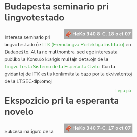
De
Budapesta seminario pri
Vik
lingvotestado
al
@-
libr
HeKo 340 8-C, 18 okt 07
blu
Interesa seminario pri
kaj
lingvotestado ĉe
ITK (Fremdlingva Perfektiga Instituto)
en
da
Budapeŝto. Al la ne multnombra, sed ege interesata
publiko la Konsulo klarigis multajn detalojn de la
LingvoTesta Sistemo de la Esperanta Civito
. Kun la
gvidantoj de ITK estis konﬁrmita la bazo por la ekvivalentoj
de la LTSEC-diplomoj.
Legu pli
pri
Bu
Ekspozicio pri la esperanta
se
novelo
pri
li
HeKo 340 7-C, 17 okt 07
Sukcesa inaŭguro de la