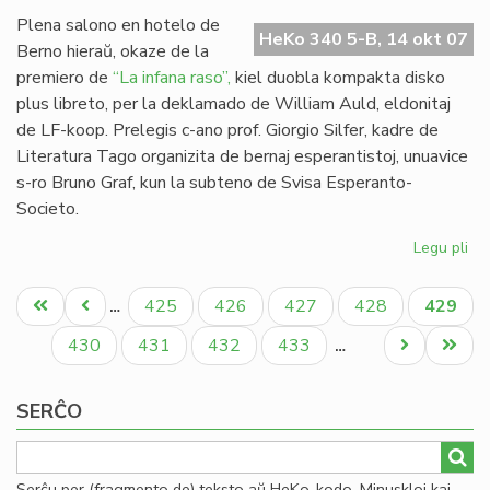
Mi
Plena salono en hotelo de
HeKo 340 5-B, 14 okt 07
Berno hieraŭ, okaze de la
premiero de
“La infana raso”,
kiel duobla kompakta disko
plus libreto, per la deklamado de William Auld, eldonitaj
de LF-koop. Prelegis c-ano prof. Giorgio Silfer, kadre de
Literatura Tago organizita de bernaj esperantistoj, unuavice
s-ro Bruno Graf, kun la subteno de Svisa Esperanto-
Societo.
Legu pli
pri
"L
Pagination
inf
Unua
Antaŭa
Paĝo
Paĝo
Paĝo
Paĝo
Aktual
425
426
427
428
429
…
ra
paĝo
paĝo
paĝo
pre
Paĝo
Paĝo
Paĝo
Paĝo
Next
Last
430
431
432
433
…
en
page
page
Be
SERĈO
Serĉu per (fragmento de) teksto aŭ HeKo-kodo. Minuskloj kaj