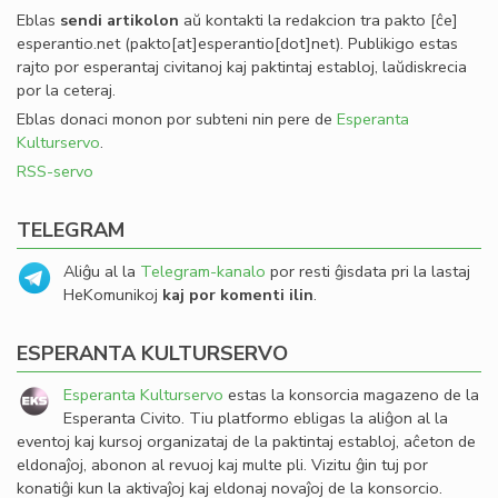
Eblas
sendi
artikolon
aŭ kontakti la redakcion tra
pakto
[ĉe]
esperantio
.
net
(pakto[at]esperantio[dot]net)
. Publikigo estas
rajto por esperantaj civitanoj kaj paktintaj establoj, laŭdiskrecia
por la ceteraj.
Eblas donaci monon por subteni nin pere de
Esperanta
Kulturservo
.
RSS-servo
TELEGRAM
Aliĝu al la
Telegram-kanalo
por resti ĝisdata pri la lastaj
HeKomunikoj
kaj por komenti ilin
.
ESPERANTA KULTURSERVO
Esperanta Kulturservo
estas la konsorcia magazeno de la
Esperanta Civito. Tiu platformo ebligas la aliĝon al la
eventoj kaj kursoj organizataj de la paktintaj establoj, aĉeton de
eldonaĵoj, abonon al revuoj kaj multe pli. Vizitu ĝin tuj por
konatiĝi kun la aktivaĵoj kaj eldonaj novaĵoj de la konsorcio.