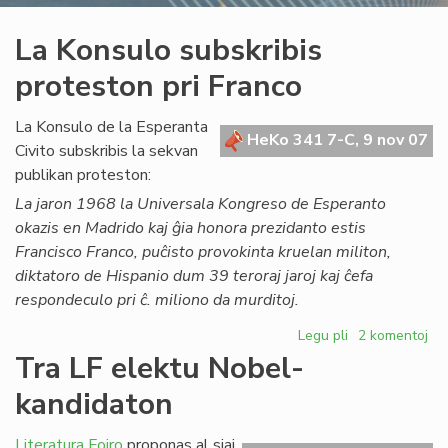
La Konsulo subskribis
proteston pri Franco
La Konsulo de la Esperanta
HeKo 341 7-C, 9 nov 07
Civito subskribis la sekvan
publikan proteston:
La jaron 1968 la Universala Kongreso de Esperanto
okazis en Madrido kaj ĝia honora prezidanto estis
Francisco Franco, puĉisto provokinta kruelan militon,
diktatoro de Hispanio dum 39 teroraj jaroj kaj ĉefa
respondeculo pri ĉ. miliono da murditoj.
Legu pli
pri
2 komentoj
La
Tra LF elektu Nobel-
Konsulo
kandidaton
subskribis
proteston
pri
Literatura Foiro
proponas al siaj