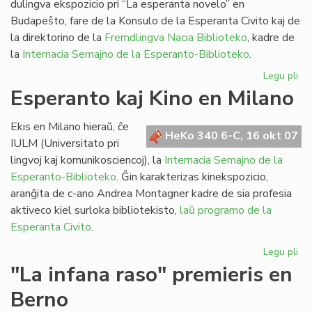
dulingva ekspozicio pri “La esperanta novelo” en
Budapeŝto, fare de la Konsulo de la Esperanta Civito kaj de
la direktorino de la
Fremdlingva Nacia Biblioteko
, kadre de
la
Internacia Semajno de la Esperanto-Biblioteko
.
Legu pli
pri
Eks
Esperanto kaj Kino en Milano
pri
la
Ekis en Milano hieraŭ, ĉe
es
HeKo 340 6-C, 16 okt 07
IULM (Universitato pri
no
lingvoj kaj komunikosciencoj), la
Internacia Semajno de la
Esperanto-Biblioteko
. Ĝin karakterizas kinekspozicio,
aranĝita de c-ano Andrea Montagner kadre de sia profesia
aktiveco kiel surloka bibliotekisto,
laŭ programo de la
Esperanta Civito
.
Legu pli
pri
Es
"La infana raso" premieris en
kaj
Berno
Ki
en