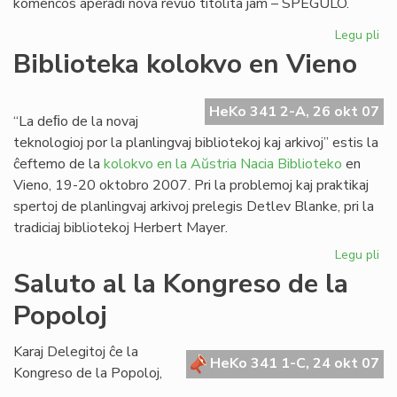
komencos aperadi nova revuo titolita jam – SPEGULO.
Legu pli
pri
"S
Biblioteka kolokvo en Vieno
no
re
el
HeKo 341 2-A, 26 okt 07
“La deﬁo de la novaj
Po
teknologioj por la planlingvaj bibliotekoj kaj arkivoj” estis la
ĉeftemo de la
kolokvo en la Aŭstria Nacia Biblioteko
en
Vieno, 19-20 oktobro 2007. Pri la problemoj kaj praktikaj
spertoj de planlingvaj arkivoj prelegis Detlev Blanke, pri la
tradiciaj bibliotekoj Herbert Mayer.
Legu pli
pri
Bib
Saluto al la Kongreso de la
ko
Popoloj
en
Vi
Karaj Delegitoj ĉe la
HeKo 341 1-C, 24 okt 07
Kongreso de la Popoloj,