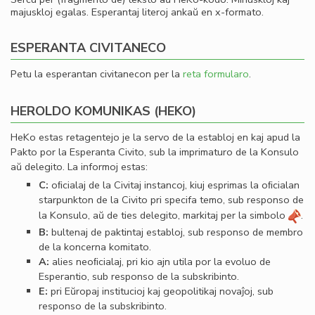
majuskloj egalas. Esperantaj literoj ankaŭ en x-formato.
ESPERANTA CIVITANECO
Petu la esperantan civitanecon per la
reta formularo
.
HEROLDO KOMUNIKAS (HEKO)
HeKo estas retagentejo je la servo de la establoj en kaj apud la
Pakto por la Esperanta Civito, sub la imprimaturo de la Konsulo
aŭ delegito. La informoj estas:
C:
oﬁcialaj de la Civitaj instancoj, kiuj esprimas la oﬁcialan
starpunkton de la Civito pri specifa temo, sub responso de
la Konsulo, aŭ de ties delegito, markitaj per la simbolo
.
B:
bultenaj de paktintaj establoj, sub responso de membro
de la koncerna komitato.
A:
alies neoﬁcialaj, pri kio ajn utila por la evoluo de
Esperantio, sub responso de la subskribinto.
E:
pri Eŭropaj institucioj kaj geopolitikaj novaĵoj, sub
responso de la subskribinto.