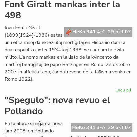
Un
Font Giralt mankas inter la
jar
498
ce
mil
viz
Joan Font i Giralt
HeKo 341 4-C, 29 okt 07
(1899[1924]-1936) estas
unu el la miloj da ekleziuloj mortigitaj en Hispanio dum la
dua respubliko, inter 1934 kaj 1938, ne nur dum la civila
milito. Lia nomo mankas en la listo de la kvincento da
martiroj beatigitaj de papo Ratzinger en Romo, 28 oktobro
2007 (malfeliĉa tago, ĉar datreveno de la faŝisma venko en
Romo 1922).
Legu pli
pri
Fo
"Spegulo": nova revuo el
Gir
Pollando
ma
int
la
En la alproksimiĝanta, nova
HeKo 341 3-A, 29 okt 07
49
jaro 2008, en Pollando