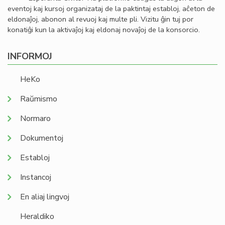
eventoj kaj kursoj organizataj de la paktintaj establoj, aĉeton de
eldonaĵoj, abonon al revuoj kaj multe pli. Vizitu ĝin tuj por
konatiĝi kun la aktivaĵoj kaj eldonaj novaĵoj de la konsorcio.
INFORMOJ
HeKo
Raŭmismo
Normaro
Dokumentoj
Establoj
Instancoj
En aliaj lingvoj
Heraldiko