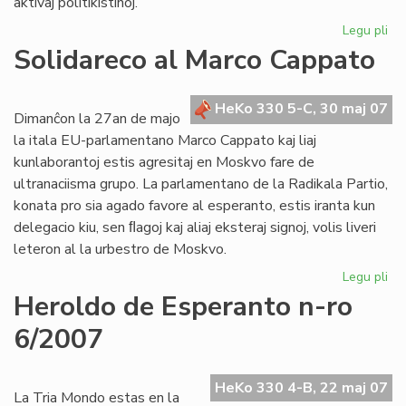
aktivaj politikistinoj.
Legu pli
pri
De
Solidareco al Marco Cappato
nu
de
"F
HeKo 330 5-C, 30 maj 07
Dimanĉon la 27an de majo
la itala EU-parlamentano Marco Cappato kaj liaj
kunlaborantoj estis agresitaj en Moskvo fare de
ultranaciisma grupo. La parlamentano de la Radikala Partio,
konata pro sia agado favore al esperanto, estis iranta kun
delegacio kiu, sen ﬂagoj kaj aliaj eksteraj signoj, volis liveri
leteron al la urbestro de Moskvo.
Legu pli
pri
So
Heroldo de Esperanto n-ro
al
6/2007
Ma
Ca
HeKo 330 4-B, 22 maj 07
La Tria Mondo estas en la