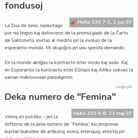
fondusoj
la
tra
de
HeKo 330 7-C, 2 jun 07
Ju
La Dua de Junio, naskotago
por nia lingvo kaj datreveno de la promulgado de la Ĉarto
de Sabloneto, invitas al medito pri la evoluo de la
esperanto-mondo. Mi okupiĝos pri unu specifa demando.
En la mondo akriĝas la kontrasto inter nordo kaj sudo. Kaj
en Esperantio la kontrasto inter Eŭropo kaj Afriko sekvas la
saman makrosocian paradigmon.
Legu pli
pri
Mo
Deka numero de "Femina"
ba
kaj
afr
HeKo 330 6-B, 31 maj 07
Virinoj en politiko – jen la
fo
ĉeftemo de la junia numero de “Femina”, kiu proponas
buntan bukedon de artikoloj, eseoj, intervjuoj, atestoj pri