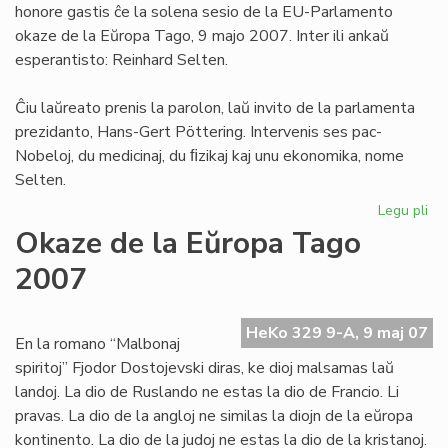
honore gastis ĉe la solena sesio de la EU-Parlamento
To
okaze de la Eŭropa Tago, 9 majo 2007. Inter ili ankaŭ
esperantisto: Reinhard Selten.
Ĉiu laŭreato prenis la parolon, laŭ invito de la parlamenta
prezidanto, Hans-Gert Pöttering. Intervenis ses pac-
Nobeloj, du medicinaj, du ﬁzikaj kaj unu ekonomika, nome
Selten.
Legu pli
pri
Se
Okaze de la Eŭropa Tago
en
2007
la
EU
Pa
HeKo 329 9-A, 9 maj 07
En la romano “Malbonaj
spiritoj” Fjodor Dostojevski diras, ke dioj malsamas laŭ
landoj. La dio de Ruslando ne estas la dio de Francio. Li
pravas. La dio de la angloj ne similas la diojn de la eŭropa
kontinento. La dio de la judoj ne estas la dio de la kristanoj.