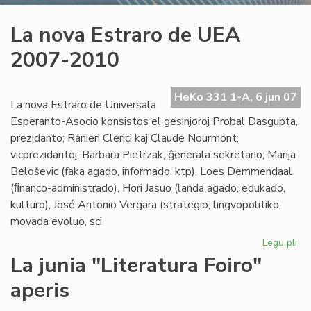
La nova Estraro de UEA
2007-2010
HeKo 331 1-A, 6 jun 07
La nova Estraro de Universala
Esperanto-Asocio konsistos el gesinjoroj Probal Dasgupta,
prezidanto; Ranieri Clerici kaj Claude Nourmont,
vicprezidantoj; Barbara Pietrzak, ĝenerala sekretario; Marija
Beloševic (faka agado, informado, ktp), Loes Demmendaal
(ﬁnanco-administrado), Hori Jasuo (landa agado, edukado,
kulturo), José Antonio Vergara (strategio, lingvopolitiko,
movada evoluo, sci
Legu pli
pri
La
La junia "Literatura Foiro"
no
aperis
Est
de