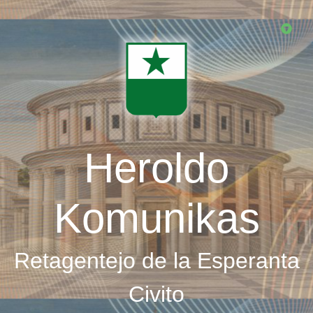
Skip
to
main
content
Heroldo
Komunikas
Retagentejo de la Esperanta
Civito