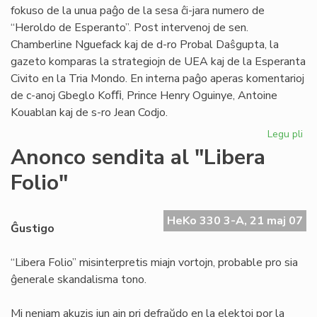
fokuso de la unua paĝo de la sesa ĉi-jara numero de
“Heroldo de Esperanto”. Post intervenoj de sen.
Chamberline Nguefack kaj de d-ro Probal Daŝgupta, la
gazeto komparas la strategiojn de UEA kaj de la Esperanta
Civito en la Tria Mondo. En interna paĝo aperas komentarioj
de c-anoj Gbeglo Koﬃ, Prince Henry Oguinye, Antoine
Kouablan kaj de s-ro Jean Codjo.
Legu pli
pri
He
Anonco sendita al "Libera
de
Folio"
Es
n-
ro
HeKo 330 3-A, 21 maj 07
6/
Ĝustigo
“Libera Folio” misinterpretis miajn vortojn, probable pro sia
ĝenerale skandalisma tono.
Mi neniam akuzis iun ajn pri defraŭdo en la elektoj por la