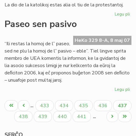
La dio de la katolikoj estas alia ol tiu de la protestantoj.
Legu pli
pri
Ok
Paseo sen pasivo
de
la
Eŭ
HeKo 329 8-A, 8 maj 07
“Ili restas la homoj de l” paseo,
Ta
sed ne plu la homoj de l” pasivo – eble”. Tiel lingve sprita
20
membro de UEA komentis la informon, ke la gvidantoj de
lia asocio sukcesos limigi je nur kelkcento da eŭroj la
deﬁciton 2006, kaj eĉ proponos buĝeton 2008 sen deﬁcito
– unuafoje post multaj jaroj.
Legu pli
pri
Pa
Pagination
se
Unua
Antaŭa
Paĝo
Paĝo
Paĝo
Paĝo
Aktual
433
434
435
436
437
…
pa
paĝo
paĝo
paĝo
Paĝo
Paĝo
Paĝo
Paĝo
Next
Last
438
439
440
441
…
page
page
SERĈO