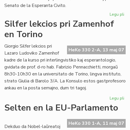
Senato de la Esperanta Civito.
Legu pli
pri
An
Silfer lekcios pri Zamenhof
se
en Torino
al
"Li
Fol
Giorgio Silfer lekcios pri
HeKo 330 2-A, 13 maj 07
Lazaro Ludoviko Zamenhof
kadre de la kurso pri interlingvistiko kaj esperantologio,
gvidata de prof. d-ro hab. Fabrizio Pennacchietti, morgaŭ
8h30-10h30 en la universitato de Torino, lingva instituto,
strato Giulia di Barolo 3/A. La Konsulo estos gastprofesoro
ankau en la posta semajno, dum tri tagoj.
Legu pli
pri
Sil
Selten en la EU-Parlamento
lek
pri
Za
HeKo 330 1-A, 11 maj 07
Dekduo da Nobel-laŭreatoj
en