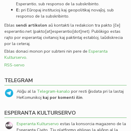
Esperantio, sub responso de la subskribinto.
E:
pri Eŭropaj institucioj kaj geopolitikaj novaĵoj, sub
responso de la subskribinto.
Eblas
sendi
artikolon
aŭ kontakti la redakcion tra
pakto
[ĉe]
esperantio
.
net
(pakto[at]esperantio[dot]net)
. Publikigo estas
rajto por esperantaj civitanoj kaj paktintaj establoj, laŭdiskrecia
por la ceteraj.
Eblas donaci monon por subteni nin pere de
Esperanta
Kulturservo
.
RSS-servo
TELEGRAM
Aliĝu al la
Telegram-kanalo
por resti ĝisdata pri la lastaj
HeKomunikoj
kaj por komenti ilin
.
ESPERANTA KULTURSERVO
Esperanta Kulturservo
estas la konsorcia magazeno de la
Esperanta Civito. Tiu platformo ebligas la aliĝon al la