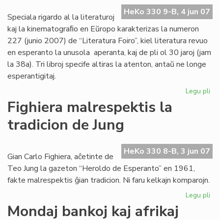
UE
HeKo 330 9-B, 4 jun 07
20
Speciala rigardo al la literaturoj
20
kaj la kinematograﬁo en Eŭropo karakterizas la numeron
227 (junio 2007) de “Literatura Foiro”, kiel literatura revuo
en esperanto la unusola aperanta, kaj de pli ol 30 jaroj (jam
la 38a). Tri libroj specife altiras la atenton, antaŭ ne longe
esperantigitaj.
Legu pli
pri
La
Fighiera malrespektis la
jun
tradicion de Jung
"Li
Foi
ape
HeKo 330 8-B, 3 jun 07
Gian Carlo Fighiera, aĉetinte de
Teo Jung la gazeton “Heroldo de Esperanto” en 1961,
fakte malrespektis ĝian tradicion. Ni faru kelkajn komparojn.
Legu pli
pri
Fig
Mondaj bankoj kaj afrikaj
ma