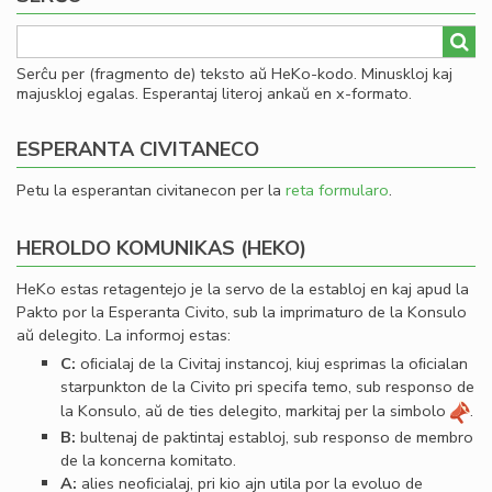
Serĉu per (fragmento de) teksto aŭ HeKo-kodo. Minuskloj kaj
majuskloj egalas. Esperantaj literoj ankaŭ en x-formato.
ESPERANTA CIVITANECO
Petu la esperantan civitanecon per la
reta formularo
.
HEROLDO KOMUNIKAS (HEKO)
HeKo estas retagentejo je la servo de la establoj en kaj apud la
Pakto por la Esperanta Civito, sub la imprimaturo de la Konsulo
aŭ delegito. La informoj estas:
C:
oﬁcialaj de la Civitaj instancoj, kiuj esprimas la oﬁcialan
starpunkton de la Civito pri specifa temo, sub responso de
la Konsulo, aŭ de ties delegito, markitaj per la simbolo
.
B:
bultenaj de paktintaj establoj, sub responso de membro
de la koncerna komitato.
A:
alies neoﬁcialaj, pri kio ajn utila por la evoluo de