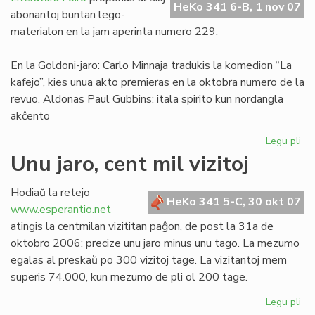
HeKo 341 6-B, 1 nov 07
Franco
abonantoj buntan lego-
materialon en la jam aperinta numero 229.
En la Goldoni-jaro: Carlo Minnaja tradukis la komedion “La
kafejo”, kies unua akto premieras en la oktobra numero de la
revuo. Aldonas Paul Gubbins: itala spirito kun nordangla
akĉento
Legu pli
pri
Tr
Unu jaro, cent mil vizitoj
LF
ele
Hodiaŭ la retejo
No
HeKo 341 5-C, 30 okt 07
www.esperantio.net
ka
atingis la centmilan vizititan paĝon, de post la 31a de
oktobro 2006: precize unu jaro minus unu tago. La mezumo
egalas al preskaŭ po 300 vizitoj tage. La vizitantoj mem
superis 74.000, kun mezumo de pli ol 200 tage.
Legu pli
pri