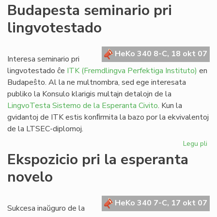
De
Budapesta seminario pri
Vik
lingvotestado
al
@-
libr
HeKo 340 8-C, 18 okt 07
blu
Interesa seminario pri
kaj
lingvotestado ĉe
ITK (Fremdlingva Perfektiga Instituto)
en
da
Budapeŝto. Al la ne multnombra, sed ege interesata
publiko la Konsulo klarigis multajn detalojn de la
LingvoTesta Sistemo de la Esperanta Civito
. Kun la
gvidantoj de ITK estis konﬁrmita la bazo por la ekvivalentoj
de la LTSEC-diplomoj.
Legu pli
pri
Bu
Ekspozicio pri la esperanta
se
novelo
pri
li
HeKo 340 7-C, 17 okt 07
Sukcesa inaŭguro de la