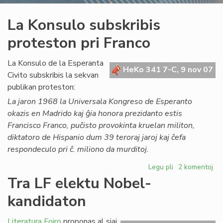
La Konsulo subskribis
proteston pri Franco
La Konsulo de la Esperanta
HeKo 341 7-C, 9 nov 07
Civito subskribis la sekvan
publikan proteston:
La jaron 1968 la Universala Kongreso de Esperanto
okazis en Madrido kaj ĝia honora prezidanto estis
Francisco Franco, puĉisto provokinta kruelan militon,
diktatoro de Hispanio dum 39 teroraj jaroj kaj ĉefa
respondeculo pri ĉ. miliono da murditoj.
Legu pli
pri
2 komentoj
La
Tra LF elektu Nobel-
Konsulo
kandidaton
subskribis
proteston
pri
Literatura Foiro
proponas al siaj