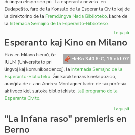
dulingva ekspozicio pri “La esperanta novelo” en
Budapeŝto, fare de la Konsulo de la Esperanta Civito kaj de
la direktorino de la
Fremdlingva Nacia Biblioteko
, kadre de
la
Internacia Semajno de la Esperanto-Biblioteko
.
Legu pli
pri
Eks
Esperanto kaj Kino en Milano
pri
la
Ekis en Milano hieraŭ, ĉe
es
HeKo 340 6-C, 16 okt 07
IULM (Universitato pri
no
lingvoj kaj komunikosciencoj), la
Internacia Semajno de la
Esperanto-Biblioteko
. Ĝin karakterizas kinekspozicio,
aranĝita de c-ano Andrea Montagner kadre de sia profesia
aktiveco kiel surloka bibliotekisto,
laŭ programo de la
Esperanta Civito
.
Legu pli
pri
Es
"La infana raso" premieris en
kaj
Berno
Ki
en