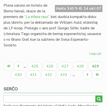
Mi
Plena salono en hotelo de
HeKo 340 5-B, 14 okt 07
Berno hieraŭ, okaze de la
premiero de
“La infana raso”,
kiel duobla kompakta disko
plus libreto, per la deklamado de William Auld, eldonitaj
de LF-koop. Prelegis c-ano prof. Giorgio Silfer, kadre de
Literatura Tago organizita de bernaj esperantistoj, unuavice
s-ro Bruno Graf, kun la subteno de Svisa Esperanto-
Societo.
Legu pli
pri
"L
Pagination
inf
Unua
Antaŭa
Paĝo
Paĝo
Paĝo
Paĝo
Aktual
425
426
427
428
429
…
ra
paĝo
paĝo
paĝo
pre
Paĝo
Paĝo
Paĝo
Paĝo
Next
Last
430
431
432
433
…
en
page
page
Be
SERĈO
Serĉu per (fragmento de) teksto aŭ HeKo-kodo. Minuskloj kaj