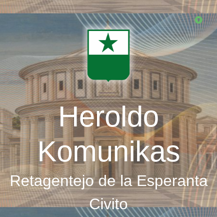
Skip
to
main
content
Heroldo
Komunikas
Retagentejo de la Esperanta
Civito