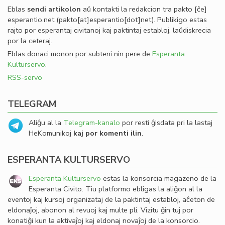
Eblas
sendi
artikolon
aŭ kontakti la redakcion tra
pakto
[ĉe]
esperantio
.
net
(pakto[at]esperantio[dot]net)
. Publikigo estas
rajto por esperantaj civitanoj kaj paktintaj establoj, laŭdiskrecia
por la ceteraj.
Eblas donaci monon por subteni nin pere de
Esperanta
Kulturservo
.
RSS-servo
TELEGRAM
Aliĝu al la
Telegram-kanalo
por resti ĝisdata pri la lastaj
HeKomunikoj
kaj por komenti ilin
.
ESPERANTA KULTURSERVO
Esperanta Kulturservo
estas la konsorcia magazeno de la
Esperanta Civito. Tiu platformo ebligas la aliĝon al la
eventoj kaj kursoj organizataj de la paktintaj establoj, aĉeton de
eldonaĵoj, abonon al revuoj kaj multe pli. Vizitu ĝin tuj por
konatiĝi kun la aktivaĵoj kaj eldonaj novaĵoj de la konsorcio.