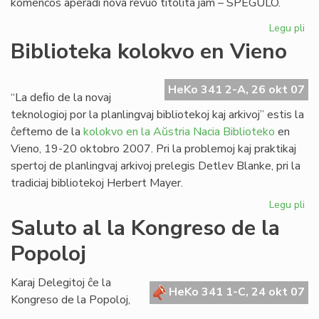
komencos aperadi nova revuo titolita jam – SPEGULO.
Legu pli
pri
"S
Biblioteka kolokvo en Vieno
no
re
el
HeKo 341 2-A, 26 okt 07
“La deﬁo de la novaj
Po
teknologioj por la planlingvaj bibliotekoj kaj arkivoj” estis la
ĉeftemo de la
kolokvo en la Aŭstria Nacia Biblioteko
en
Vieno, 19-20 oktobro 2007. Pri la problemoj kaj praktikaj
spertoj de planlingvaj arkivoj prelegis Detlev Blanke, pri la
tradiciaj bibliotekoj Herbert Mayer.
Legu pli
pri
Bib
Saluto al la Kongreso de la
ko
Popoloj
en
Vi
Karaj Delegitoj ĉe la
HeKo 341 1-C, 24 okt 07
Kongreso de la Popoloj,