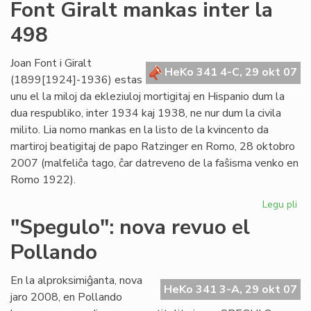
Un
Font Giralt mankas inter la
jar
498
ce
mil
viz
Joan Font i Giralt
HeKo 341 4-C, 29 okt 07
(1899[1924]-1936) estas
unu el la miloj da ekleziuloj mortigitaj en Hispanio dum la
dua respubliko, inter 1934 kaj 1938, ne nur dum la civila
milito. Lia nomo mankas en la listo de la kvincento da
martiroj beatigitaj de papo Ratzinger en Romo, 28 oktobro
2007 (malfeliĉa tago, ĉar datreveno de la faŝisma venko en
Romo 1922).
Legu pli
pri
Fo
"Spegulo": nova revuo el
Gir
Pollando
ma
int
la
En la alproksimiĝanta, nova
HeKo 341 3-A, 29 okt 07
49
jaro 2008, en Pollando