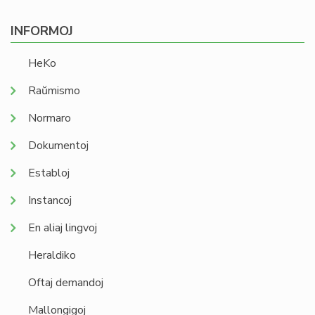
INFORMOJ
HeKo
Raŭmismo
Normaro
Dokumentoj
Establoj
Instancoj
En aliaj lingvoj
Heraldiko
Oftaj demandoj
Mallongigoj