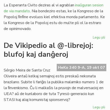
La Esperanta Civito deziras al vi agrablan
inaŭguran sesion
de via mandato
. Nia bondeziro estas, ke la Kongreso de la
Popoloj ﬁnﬁne evoluos kiel efektiva monda parlamento. Ke
la Kongreso de la Popoloj estu do multe pli ol la estraro
de opinimovado.
Legu pli
pri
Sa
De Vikipedio al @-librejoj:
al
blufoj kaj danĝeroj
la
Ko
de
HeKo 340 9-A, 19 okt 07
la
Sérgio Meira de Santa Cruz
Po
Oliveira antaŭ kelkaj semajnoj estis preskaŭ nekonata
brazilano. Subite li fariĝis la publika malamiko numero 1 de
la ﬁnvenkismo. Ĉu li malkaŝis la pruvojn de malversacioj en
UEA? aŭ de kunlaboro de tuta Tyresö-generacio kun
STASI kaj aliaj komunistaj spionservoj?
Legu pli
pri