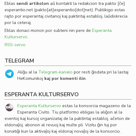
Eblas
sendi
artikolon
aŭ kontakti la redakcion tra
pakto
[ĉe]
esperantio
.
net
(pakto[at]esperantio[dot]net)
. Publikigo estas
rajto por esperantaj civitanoj kaj paktintaj establoj, laŭdiskrecia
por la ceteraj.
Eblas donaci monon por subteni nin pere de
Esperanta
Kulturservo
.
RSS-servo
TELEGRAM
Aliĝu al la
Telegram-kanalo
por resti ĝisdata pri la lastaj
HeKomunikoj
kaj por komenti ilin
.
ESPERANTA KULTURSERVO
Esperanta Kulturservo
estas la konsorcia magazeno de la
Esperanta Civito. Tiu platformo ebligas la aliĝon al la
eventoj kaj kursoj organizataj de la paktintaj establoj, aĉeton de
eldonaĵoj, abonon al revuoj kaj multe pli. Vizitu ĝin tuj por
konatiĝi kun la aktivaĵoj kaj eldonaj novaĵoj de la konsorcio.