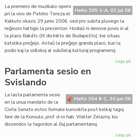
Ba
La premiero de muzikalo-opero
HeKo 305 1-A, 02 jul 06
kaj
pri la vivo de Patrino Tereza el
tiu
Kalkuto okazis 29 junio 2006, sed pro subita pluvego la
de
reĝisoro haltigis la prezenton. Hodiaŭ ni denove povis iri al
UE
la placo Bakáts (IX distrikto de Budapeŝto), kie situas
katolika preĝejo. Antaŭ la preĝejo granda placo, kun la
podio kaj la sidlokoj al subĉielaj kulturaj programeroj.
Legu pli
pri
Pr
Parlamenta sesio en
de
Svislando
"Kr
po
am
La lasta parlamenta sesio
HeKo 304 8-C, 30 jun 06
pri
en la unua mandato de la
Pat
Civita Senato estos formale kunvokita post kelkaj tagoj
Te
fare de la Konsulo, prof. d-ro hab. Walter Zelazny, kiu
dissendos la tagordon al ĉiuj parlamentanoj.
Legu pli
pri