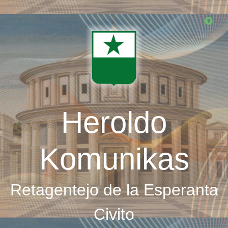
Skip
to
main
content
Heroldo
Komunikas
Retagentejo de la Esperanta
Civito