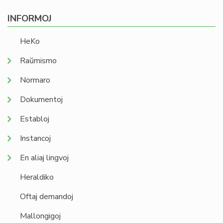
INFORMOJ
HeKo
Raŭmismo
Normaro
Dokumentoj
Establoj
Instancoj
En aliaj lingvoj
Heraldiko
Oftaj demandoj
Mallongigoj