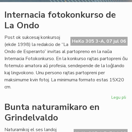
Internacia fotokonkurso de
La Ondo
Post ok sukcesaj konkursoj
HeKo 305 3-A, 07 jul 06
(ekde 1998) la redakcio de “La
Ondo de Esperanto” invitas al partopreno en la naŭa
Internacia Fotokonkurso. En la konkurso rajtas partopreni ĉiu
fotemulo amatora aŭ profesia, sendepende de la loĝlando
kaj lingvokono. Unu persono rajtas partopreni per
maksimume kvin fotoj. La minimuma formato estas 15X20
cm.
Legu pli
pri
Int
Bunta naturamikaro en
fo
Grindelvaldo
de
La
On
Naturamikoj el ses landoj