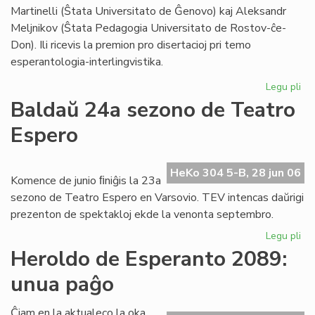
Foi
Martinelli (Ŝtata Universitato de Ĝenovo) kaj Aleksandr
Meljnikov (Ŝtata Pedagogia Universitato de Rostov-ĉe-
Don). Ili ricevis la premion pro disertacioj pri temo
esperantologia-interlingvistika.
Legu pli
pri
Sti
Baldaŭ 24a sezono de Teatro
La
Espero
al
du
es
HeKo 304 5-B, 28 jun 06
civ
Komence de junio ﬁniĝis la 23a
sezono de Teatro Espero en Varsovio. TEV intencas daŭrigi
prezenton de spektakloj ekde la venonta septembro.
Legu pli
pri
Ba
Heroldo de Esperanto 2089:
24
unua paĝo
se
de
Te
Ĉiam en la aktualeco la oka