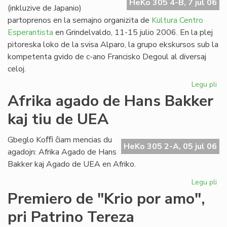
HeKo 305 4-B, 7 jul 06
(inkluzive de Japanio)
partoprenos en la semajno organizita de
Kultura Centro
Esperantista
en Grindelvaldo, 11-15 julio 2006. En la plej
pitoreska loko de la svisa Alparo, la grupo ekskursos sub la
kompetenta gvido de c-ano Francisko Degoul al diversaj
celoj.
Legu pli
pri
Bu
Afrika agado de Hans Bakker
na
kaj tiu de UEA
en
Gr
Gbeglo Koﬃ ĉiam mencias du
HeKo 305 2-A, 05 jul 06
agadojn: Afrika Agado de Hans
Bakker kaj Agado de UEA en Afriko.
Legu pli
pri
Afr
Premiero de "Krio por amo",
ag
pri Patrino Tereza
de
Ha