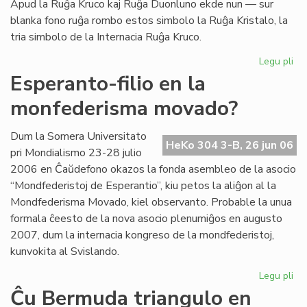
Apud la Ruĝa Kruco kaj Ruĝa Duonluno ekde nun — sur
blanka fono ruĝa rombo estos simbolo la Ruĝa Kristalo, la
tria simbolo de la Internacia Ruĝa Kruco.
Legu pli
pri
La
Esperanto-filio en la
tri
monfederisma movado?
em
de
la
Dum la Somera Universitato
HeKo 304 3-B, 26 jun 06
Ru
pri Mondialismo 23-28 julio
Kr
2006 en Ĉaŭdefono okazos la fonda asembleo de la asocio
“Mondfederistoj de Esperantio”, kiu petos la aliĝon al la
Mondfederisma Movado, kiel observanto. Probable la unua
formala ĉeesto de la nova asocio plenumiĝos en augusto
2007, dum la internacia kongreso de la mondfederistoj,
kunvokita al Svislando.
Legu pli
pri
Es
Ĉu Bermuda triangulo en
fili