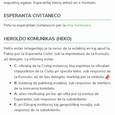
majuskloj egalas. Esperantaj literoj ankaŭ en x-formato.
ESPERANTA CIVITANECO
Petu la esperantan civitanecon per la
reta formularo
.
HEROLDO KOMUNIKAS (HEKO)
HeKo estas retagentejo je la servo de la establoj en kaj apud la
Pakto por la Esperanta Civito, sub la imprimaturo de la Konsulo
aŭ delegito. La informoj estas:
C:
oﬁcialaj de la Civitaj instancoj, kiuj esprimas la oﬁcialan
starpunkton de la Civito pri specifa temo, sub responso de
la Konsulo, aŭ de ties delegito, markitaj per la simbolo
.
B:
bultenaj de paktintaj establoj, sub responso de membro
de la koncerna komitato.
A:
alies neoﬁcialaj, pri kio ajn utila por la evoluo de
Esperantio, sub responso de la subskribinto.
E:
pri Eŭropaj institucioj kaj geopolitikaj novaĵoj, sub
responso de la subskribinto.