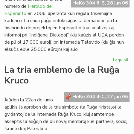
HeKo 304 6-B, 28 jun 06
Es
numero de
Heroldo de
Esperanto
en 2006, aperanta kun regula trisemajna
kadenco. La unua paĝo enfokusigas la demandon pri la
ﬁnancindo de projektoj en Esperantio, kun analizoj kaj
informoj pri “Indiĝenaj Dialogoj” (kiu kaŭzis al UEA perdon
de pli ol 17.000 euroj), pri Internacia Televido (kiu ĝis nun
elsuĉis eble 25.000 eŭrojn) kaj alio.
Legu pli
pri
He
La tria emblemo de la Ruĝa
de
Kruco
Es
20
un
HeKo 304 4-C, 27 jun 06
pa
Ĵaŭdon la 22an de junio
aplikis la aprobon de la tria simbolo (la Ruĝa Kristalo) la
gvidantoj de la Internacia Ruĝa Kruco, kiuj samtempe
akceptis la aliĝojn de du novaj membroj kiel partneraj socioj,
Israelo kaj Palestino.