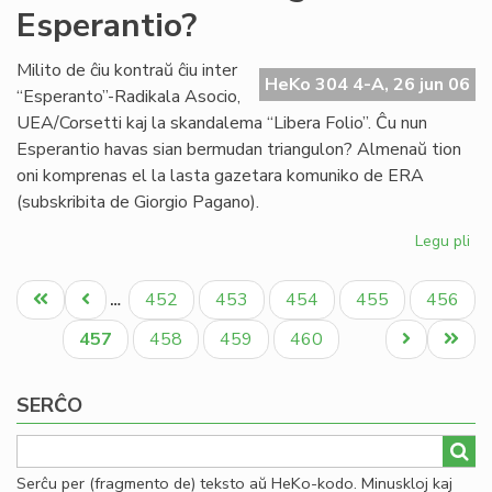
Esperantio?
en
la
mo
Milito de ĉiu kontraŭ ĉiu inter
HeKo 304 4-A, 26 jun 06
mo
“Esperanto”-Radikala Asocio,
UEA/Corsetti kaj la skandalema “Libera Folio”. Ĉu nun
Esperantio havas sian bermudan triangulon? Almenaŭ tion
oni komprenas el la lasta gazetara komuniko de ERA
(subskribita de Giorgio Pagano).
Legu pli
pri
Ĉu
Pagination
Be
Unua
Antaŭa
Paĝo
Paĝo
Paĝo
Paĝo
Paĝo
452
453
454
455
456
…
tri
paĝo
paĝo
en
Aktuala
Paĝo
Paĝo
Paĝo
Next
Last
457
458
459
460
Es
paĝo
page
page
SERĈO
Serĉu per (fragmento de) teksto aŭ HeKo-kodo. Minuskloj kaj