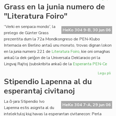
Pa
Grass en la junia numero de
ses
"Literatura Foiro"
en
Sv
“Verki en senpaca mondo”, la
HeKo 304 9-B, 30 jun 06
prelego de Günter Grass
prezentita dum la 72a Mondkongreso de PEN-Klubo
Internacia en Berlino antaŭ unu monato, trovas dignan lokon
en la junia numero 221 de
Literatura Foiro
, kie oni omaghas
ankaŭ la dek-jariĝon de la Universala Deklaracio pri la
Lingvaj Rajtoj (subskribita ankaŭ de la
Esperanta PEN-Ce
Legu pli
pri
Gr
Stipendio Lapenna al du
en
esperantaj civitanoj
la
jun
nu
La ĉi-jara Stipendio Ivo
HeKo 304 7-A, 29 jun 06
de
Lapenna estis asignita al du
"Li
intelektuloj kiuj havas la esperantan civitanecon: Perla