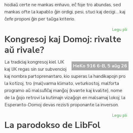
pri
hodiaŭ certe ne mankas enhavo, eĉ foje tro abundas, sed
lit
mankas ofte la kapablo ĝin ordigi, pesi, stuci kaj decigi… kaj
ĉefe proponi ĝin per taŭga kriterio.
Legu pli
pri
Lit
Kongresoj kaj Domoj: rivalte
Foi
aŭ rivale?
34
kul
ku
La tradiciaj kongresoj kiel UK
HeKo 916 6-B, 5 aŭg 26
kri
kaj IJK regas sin sur subvencioj
kaj nombra partoprenantaro, kio superas la handikapojn pro
la kotizoj, tro (mal)varma klimato, veturkostoj, malforta
programo aŭ malsuﬁĉaj manĝoj (kvante kaj kvalite), nome
de la ĝojo retrovi la kutimajn vizaĝojn en malsamaj lokoj; la
Esperanto-Domoj devas rezisti proponante la inverson.
Legu pli
pri
Ko
La parodokso de LibFol
kaj