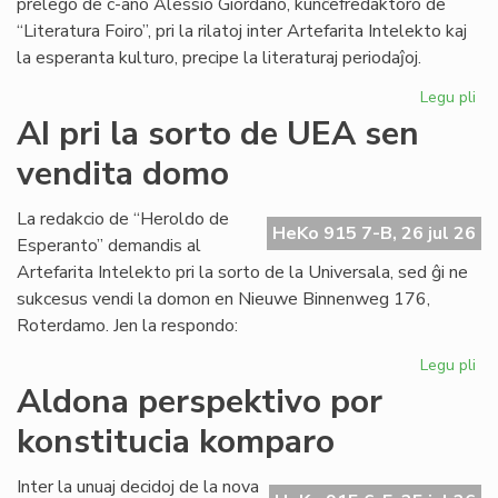
prelego de c-ano Alessio Giordano, kunĉefredaktoro de
“Literatura Foiro”, pri la rilatoj inter Artefarita Intelekto kaj
la esperanta kulturo, precipe la literaturaj periodaĵoj.
Legu pli
pri
Em
AI pri la sorto de UEA sen
un
vendita domo
ta
de
Kul
La redakcio de “Heroldo de
HeKo 915 7-B, 26 jul 26
Es
Esperanto” demandis al
Fes
Artefarita Intelekto pri la sorto de la Universala, sed ĝi ne
sukcesus vendi la domon en Nieuwe Binnenweg 176,
Roterdamo. Jen la respondo:
Legu pli
pri
AI
Aldona perspektivo por
pri
konstitucia komparo
la
sor
de
Inter la unuaj decidoj de la nova