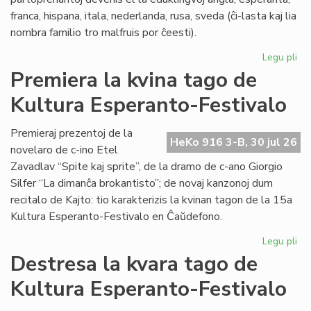
franca, hispana, itala, nederlanda, rusa, sveda (ĉi-lasta kaj lia
nombra familio tro malfruis por ĉeesti).
Legu pli
pri
Su
Premiera la kvina tago de
15
Kultura Esperanto-Festivalo
Kul
Es
Fes
Premieraj prezentoj de la
HeKo 916 3-B, 30 jul 26
novelaro de c-ino Etel
Zavadlav “Spite kaj sprite”, de la dramo de c-ano Giorgio
Silfer “La dimanĉa brokantisto”; de novaj kanzonoj dum
recitalo de Kajto: tio karakterizis la kvinan tagon de la 15a
Kultura Esperanto-Festivalo en Ĉaŭdefono.
Legu pli
pri
Pr
Destresa la kvara tago de
la
Kultura Esperanto-Festivalo
kvi
ta