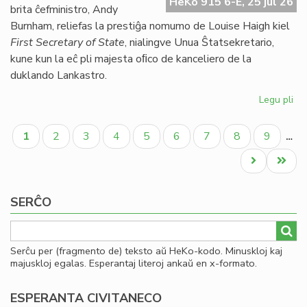
HeKo 915 6-E, 25 jul 26
UE
brita ĉefministro, Andy
se
Burnham, reliefas la prestiĝa nomumo de Louise Haigh kiel
ve
First Secretary of State
, nialingve Unua Ŝtatsekretario,
do
kune kun la eĉ pli majesta oﬁco de kanceliero de la
duklando Lankastro.
Legu pli
pri
Al
Pagination
pe
Aktuala
Paĝo
Paĝo
Paĝo
Paĝo
Paĝo
Paĝo
Paĝo
Paĝo
1
2
3
4
5
6
7
8
9
…
po
paĝo
kon
Next
Last
ko
page
page
SERĈO
Serĉu per (fragmento de) teksto aŭ HeKo-kodo. Minuskloj kaj
majuskloj egalas. Esperantaj literoj ankaŭ en x-formato.
ESPERANTA CIVITANECO