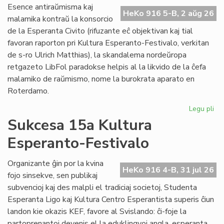
Do
Esence antiraŭmisma kaj
riv
HeKo 916 5-B, 2 aŭg 26
malamika kontraŭ la konsorcio
aŭ
de la Esperanta Civito (rifuzante eĉ objektivan kaj tial
riv
favoran raporton pri Kultura Esperanto-Festivalo, verkitan
de s-ro Ulrich Matthias), la skandalema nordeŭropa
retgazeto LibFol paradokse helpis al la likvido de la ĉefa
malamiko de raŭmismo, nome la burokrata aparato en
Roterdamo.
Legu pli
pri
La
Sukcesa 15a Kultura
pa
Esperanto-Festivalo
de
Lib
Organizante ĝin por la kvina
HeKo 916 4-B, 31 jul 26
fojo sinsekve, sen publikaj
subvencioj kaj des malpli el tradiciaj societoj, Studenta
Esperanta Ligo kaj Kultura Centro Esperantista superis ĉiun
landon kie okazis KEF, favore al Svislando: ĉi-foje la
partoprenantoj devenis el la eduklingvoj angla, esperanta,