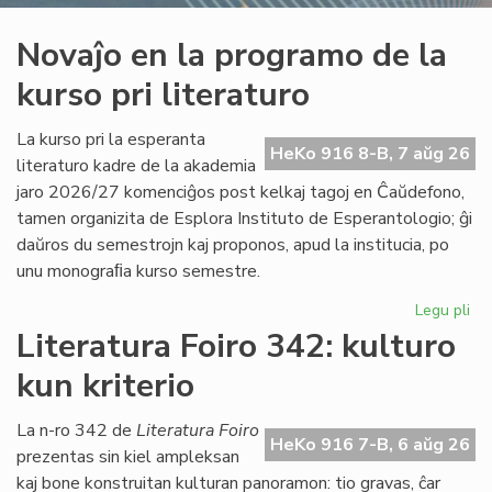
Novaĵo en la programo de la
kurso pri literaturo
La kurso pri la esperanta
HeKo 916 8-B, 7 aŭg 26
literaturo kadre de la akademia
jaro 2026/27 komenciĝos post kelkaj tagoj en Ĉaŭdefono,
tamen organizita de Esplora Instituto de Esperantologio; ĝi
daŭros du semestrojn kaj proponos, apud la institucia, po
unu monograﬁa kurso semestre.
Legu pli
pri
No
Literatura Foiro 342: kulturo
en
kun kriterio
la
pr
de
La n-ro 342 de
Literatura Foiro
HeKo 916 7-B, 6 aŭg 26
la
prezentas sin kiel ampleksan
ku
kaj bone konstruitan kulturan panoramon: tio gravas, ĉar