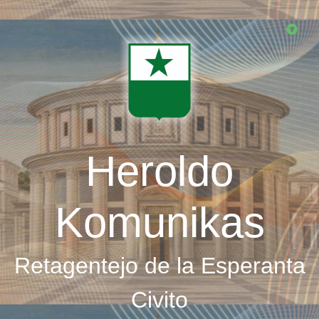
Skip
to
main
content
Heroldo
Komunikas
Retagentejo de la Esperanta
Civito