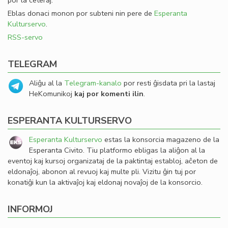
por la ceteraj.
Eblas donaci monon por subteni nin pere de
Esperanta
Kulturservo
.
RSS-servo
TELEGRAM
Aliĝu al la
Telegram-kanalo
por resti ĝisdata pri la lastaj
HeKomunikoj
kaj por komenti ilin
.
ESPERANTA KULTURSERVO
Esperanta Kulturservo
estas la konsorcia magazeno de la
Esperanta Civito. Tiu platformo ebligas la aliĝon al la
eventoj kaj kursoj organizataj de la paktintaj establoj, aĉeton de
eldonaĵoj, abonon al revuoj kaj multe pli. Vizitu ĝin tuj por
konatiĝi kun la aktivaĵoj kaj eldonaj novaĵoj de la konsorcio.
INFORMOJ