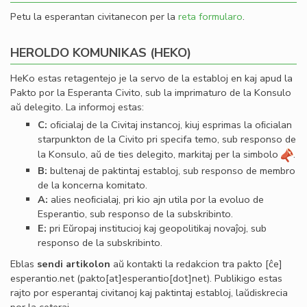
Petu la esperantan civitanecon per la
reta formularo
.
HEROLDO KOMUNIKAS (HEKO)
HeKo estas retagentejo je la servo de la establoj en kaj apud la
Pakto por la Esperanta Civito, sub la imprimaturo de la Konsulo
aŭ delegito. La informoj estas:
C:
oﬁcialaj de la Civitaj instancoj, kiuj esprimas la oﬁcialan
starpunkton de la Civito pri specifa temo, sub responso de
la Konsulo, aŭ de ties delegito, markitaj per la simbolo
.
B:
bultenaj de paktintaj establoj, sub responso de membro
de la koncerna komitato.
A:
alies neoﬁcialaj, pri kio ajn utila por la evoluo de
Esperantio, sub responso de la subskribinto.
E:
pri Eŭropaj institucioj kaj geopolitikaj novaĵoj, sub
responso de la subskribinto.
Eblas
sendi
artikolon
aŭ kontakti la redakcion tra
pakto
[ĉe]
esperantio
.
net
(pakto[at]esperantio[dot]net)
. Publikigo estas
rajto por esperantaj civitanoj kaj paktintaj establoj, laŭdiskrecia