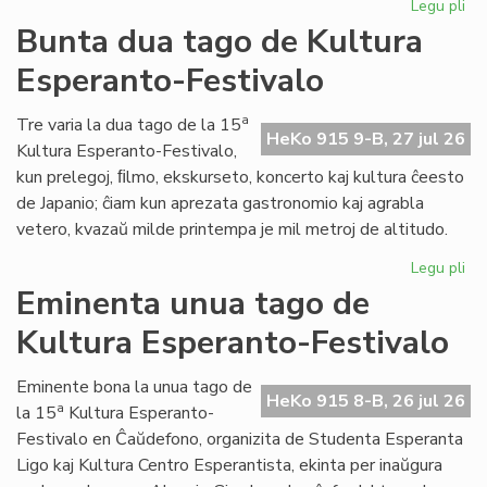
Legu pli
pri
Tal
Bunta dua tago de Kultura
la
Esperanto-Festivalo
tri
ta
de
a
Tre varia la dua tago de la 15
HeKo 915 9-B, 27 jul 26
Kul
Kultura Esperanto-Festivalo,
Es
kun prelegoj, ﬁlmo, ekskurseto, koncerto kaj kultura ĉeesto
Fes
de Japanio; ĉiam kun aprezata gastronomio kaj agrabla
vetero, kvazaŭ milde printempa je mil metroj de altitudo.
Legu pli
pri
Bu
Eminenta unua tago de
du
Kultura Esperanto-Festivalo
ta
de
Kul
Eminente bona la unua tago de
HeKo 915 8-B, 26 jul 26
Es
a
la 15
Kultura Esperanto-
Fes
Festivalo en Ĉaŭdefono, organizita de Studenta Esperanta
Ligo kaj Kultura Centro Esperantista, ekinta per inaŭgura