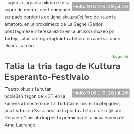
de
Tagmeze agrabla pikniko sur la
HeKo 916 2-B, 29 jul 26
Kul
supro de monto, post grimpado
Es
sur pado borderita de lignaj skulptaĵoj fare de talenta
Fes
amatoro, en la proksimeco de La Sagne (Sanjo);
posttagmeze interesa vizito en la unusola muzeo pri
torfejoj, plus prelego kaj kanta ateliero en aneksa, bone
ekipita salono.
Legu pli
pri
De
Talia la tria tago de Kultura
la
Esperanto-Festivalo
kv
ta
de
Teatro okupis la tutan
HeKo 916 1-B, 28 jul 26
Kul
hodiaŭan tagon de KEF, en la
Es
kamera atmosfero de La Turlutaine, unu el la plej gravaj
Fes
pupteatroj en Svislando, luita por la ateliero de reĝisoro
Rolando Giancola kaj por la premiero de la nova dramo de
Arno Lagrange.