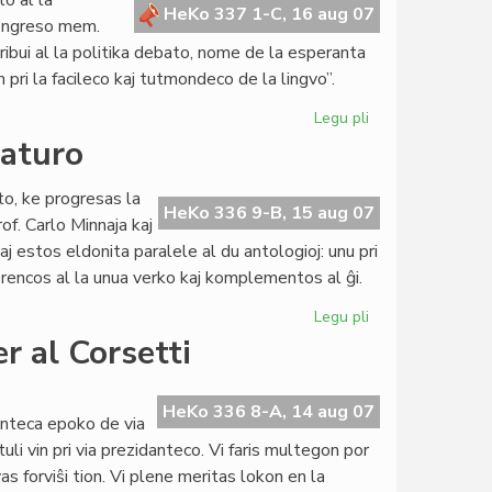
o al la
Svislando
HeKo 337 1-C, 16 aug 07
kongreso mem.
tribui al la politika debato, nome de la esperanta
pri la facileco kaj tutmondeco de la lingvo”.
Legu pli
pri
La
raturo
Civito
invitita
to, ke progresas la
de
HeKo 336 9-B, 15 aug 07
of. Carlo Minnaja kaj
la
j estos eldonita paralele al du antologioj: unu pri
Mondfederistoj
eferencos al la unua verko kaj komplementos al ĝi.
Legu pli
pri
Historio
r al Corsetti
de
la
esperanta
HeKo 336 8-A, 14 aug 07
nteca epoko de via
literaturo
uli vin pri via prezidanteco. Vi faris multegon por
s forviŝi tion. Vi plene meritas lokon en la