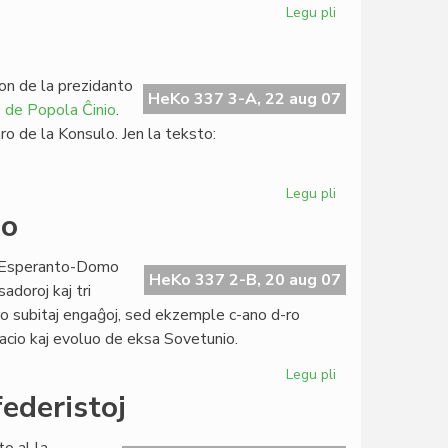
Legu pli
pri
PEN-
Asembleo
kun
ion de la prezidanto
interesaj
HeKo 337 3-A, 22 aug 07
e de Popola Ĉinio
.
decidoj
ro de la Konsulo. Jen la teksto:
Legu pli
pri
IKEL-
do
deklaro
pri
la Esperanto-Domo
Tibeto
HeKo 337 2-B, 20 aug 07
adoroj kaj tri
ro subitaj engaĝoj, sed ekzemple c-ano d-ro
uacio kaj evoluo de eksa Sovetunio.
Legu pli
pri
Geopolitiko
federistoj
en
KCE,