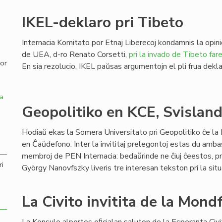
,
IKEL-deklaro pri Tibeto
Internacia Komitato por Etnaj Liberecoj kondamnis la opin
de UEA, d-ro Renato Corsetti,
pri la invado de Tibeto far
por
En sia rezolucio, IKEL paŭsas argumentojn el pli frua dekla
a
Geopolitiko en KCE, Svislan
Hodiaŭ ekas la Somera Universitato pri Geopolitiko ĉe 
en Ĉaŭdefono. Inter la invititaj prelegontoj estas du ambas
membroj de PEN Internacia: bedaŭrinde ne ĉiuj ĉeestos, p
ri
György Nanovfszky liveris tre interesan tekston pri la sit
La Civito invitita de la Mond