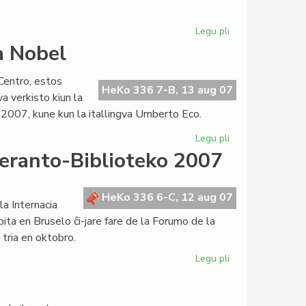
Legu pli
pri
Publika
a Nobel
letero
de
entro, estos
Hans
HeKo 336 7-B, 13 aug 07
a verkisto kiun la
Bakker
 2007, kune kun la itallingva Umberto Eco.
al
Corsetti
Legu pli
pri
PEN-
peranto-Biblioteko 2007
kandidato
por
literatura
HeKo 336 6-C, 12 aug 07
la Internacia
Nobel
ita en Bruselo ĉi-jare fare de la Forumo de la
 tria en oktobro.
Legu pli
pri
Internacia
Semajno
de