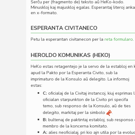
Serĉu per (fragmento de) teksto aŭ HeKo-kodo.
Minuskloj kaj majuskloj egalas. Esperantaj literoj ank
en x-formato.
ESPERANTA CIVITANECO
Petu la esperantan civitanecon per la
reta formularo
.
HEROLDO KOMUNIKAS (HEKO)
HeKo estas retagentejo je la servo de la establoj en 
apud la Pakto por la Esperanta Civito, sub la
imprimaturo de la Konsulo aŭ delegito. La informoj
estas:
C:
oﬁcialaj de la Civitaj instancoj, kiuj esprimas 
oﬁcialan starpunkton de la Civito pri specifa
temo, sub responso de la Konsulo, aŭ de ties
delegito, markitaj per la simbolo
.
B:
bultenaj de paktintaj establoj, sub responso
membro de la koncerna komitato.
A:
alies neoﬁcialaj, pri kio ajn utila por la evolu