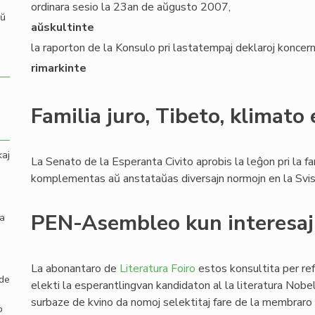
ordinara sesio la 23an de aŭgusto 2007,
aŭ
aŭskultinte
la raporton de la Konsulo pri lastatempaj deklaroj konc
rimarkinte
Familia juro, Tibeto, klimato
kaj
La Senato de la Esperanta Civito aprobis la leĝon pri la fami
komplementas aŭ anstataŭas diversajn normojn en la Svisa 
PEN-Asembleo kun interesaj
la
La abonantaro de
Literatura Foiro
estos konsultita per r
 de
elekti la esperantlingvan kandidaton al la literatura No
surbaze de kvino da nomoj selektitaj fare de la membrar
o