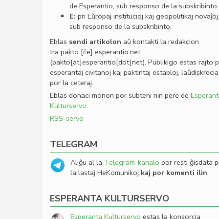
de Esperantio, sub responso de la subskribinto.
E:
pri Eŭropaj institucioj kaj geopolitikaj novaĵoj
sub responso de la subskribinto.
Eblas
sendi
artikolon
aŭ kontakti la redakcion
tra
pakto
[ĉe]
esperantio
.
net
(pakto[at]esperantio[dot]net)
. Publikigo estas rajto 
esperantaj civitanoj kaj paktintaj establoj, laŭdiskrecia
por la ceteraj.
Eblas donaci monon por subteni nin pere de
Esperant
Kulturservo
.
RSS-servo
TELEGRAM
Aliĝu al la
Telegram-kanalo
por resti ĝisdata p
la lastaj HeKomunikoj
kaj por komenti ilin
.
ESPERANTA KULTURSERVO
Esperanta Kulturservo
estas la konsorcia