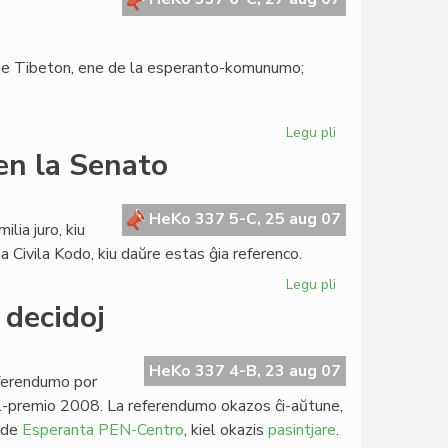
erne Tibeton, ene de la esperanto-komunumo;
Legu pli
pri
Senata
 en la Senato
rezolucio
pri
Tibeto
HeKo 337 5-C, 25 aug 07
lia juro, kiu
Civila Kodo, kiu daŭre estas ĝia referenco.
Legu pli
pri
Familia
 decidoj
juro,
Tibeto,
klimato
HeKo 337 4-B, 23 aug 07
eferendumo por
en
bel-premio 2008. La referendumo okazos ĉi-aŭtune,
la
o de
Esperanta PEN-Centro
, kiel okazis
pasintjare
.
Senato