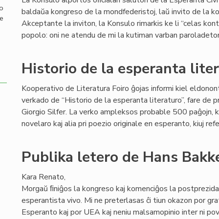
La Konsulo alportos oﬁcialan saluton de la Esperanta Civit
mo
baldaŭa kongreso de la mondfederistoj, laŭ invito de la 
de
Akceptante la inviton, la Konsulo rimarkis ke li “celas kon
popolo: oni ne atendu de mi la kutiman varban paroladeton 
Historio de la esperanta lite
Kooperativo de Literatura Foiro ĝojas informi kiel eldonon
verkado de “Historio de la esperanta literaturo”, fare de pr
Giorgio Silfer. La verko ampleksos probable 500 paĝojn, ka
novelaro kaj alia pri poezio originale en esperanto, kiuj r
Publika letero de Hans Bakke
Kara Renato,
Morgaŭ ﬁniĝos la kongreso kaj komenciĝos la postprezida
esperantista vivo. Mi ne preterlasas ĉi tiun okazon por grat
Esperanto kaj por UEA kaj neniu malsamopinio inter ni pova