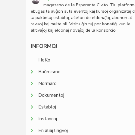
magazeno de la Esperanta Civito. Tiu platfor
ebligas la aliĝon al la eventoj kaj kursoj organizataj 
la paktintaj establoj, aĉeton de eldonaĵoj, abonon al
revuoj kaj multe pli. Vizitu ĝin tuj por konatiĝi kun la
aktivaĵoj kaj eldonaj novaĵoj de la konsorcio.
INFORMOJ
HeKo
Raŭmismo
Normaro
Dokumentoj
Establoj
Instancoj
En aliaj lingvoj