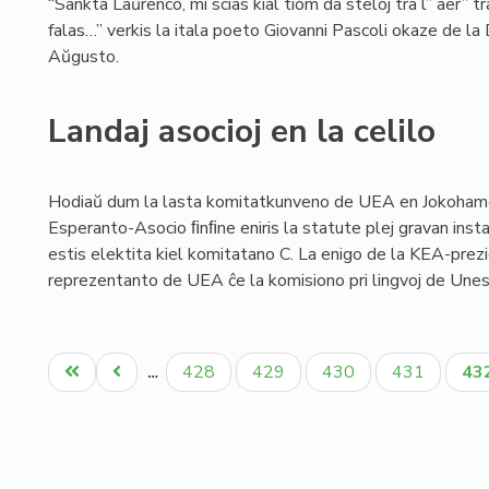
“Sankta Laŭrenco, mi scias kial tiom da steloj tra l” aer” t
falas…” verkis la itala poeto Giovanni Pascoli okaze de la
Aŭgusto.
Landaj asocioj en la celilo
Hodiaŭ dum la lasta komitatkunveno de UEA en Jokoham
Esperanto-Asocio ﬁnﬁne eniris la statute plej gravan inst
estis elektita kiel komitatano C. La enigo de la KEA-prez
reprezentanto de UEA ĉe la komisiono pri lingvoj de Unesk
Pagination
Unua
Antaŭa
Paĝo
Paĝo
Paĝo
Paĝo
Ak
428
429
430
431
43
…
paĝo
paĝo
pa