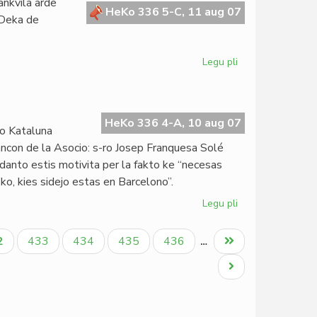
rankvila arde
la
HeKo 336 5-C, 11 aug 07
 Deka de
Esperanto-
Biblioteko
2007
Legu pli
pri
Alia
Esperantio
eblas
HeKo 336 4-A, 10 aug 07
o Kataluna
ancon de la Asocio: s-ro Josep Franquesa Solé
idanto estis motivita per la fakto ke “necesas
o, kies sidejo estas en Barcelono”.
Legu pli
pri
Landaj
asocioj
tuala
Paĝo
Paĝo
Paĝo
Paĝo
Last
2
433
434
435
436
…
en
ĝo
page
la
Next
celilo
page