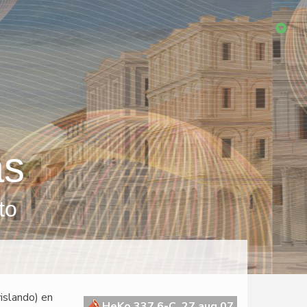
as
to
vislando) en
HeKo 337 6-C, 27 aug 07