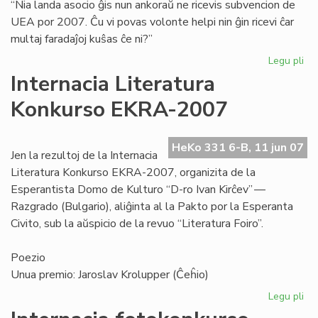
“Nia landa asocio ĝis nun ankoraŭ ne ricevis subvencion de
UEA por 2007. Ĉu vi povas volonte helpi nin ĝin ricevi ĉar
multaj faradaĵoj kuŝas ĉe ni?”
Legu pli
pri
Niĝ
Internacia Literatura
Cor
Konkurso EKRA-2007
kie
Br
HeKo 331 6-B, 11 jun 07
Jen la rezultoj de la Internacia
Literatura Konkurso EKRA-2007, organizita de la
Esperantista Domo de Kulturo “D-ro Ivan Kirĉev” —
Razgrado (Bulgario), aliĝinta al la Pakto por la Esperanta
Civito, sub la aŭspicio de la revuo “Literatura Foiro”.
Poezio
Unua premio: Jaroslav Krolupper (Ĉeĥio)
Legu pli
pri
Int