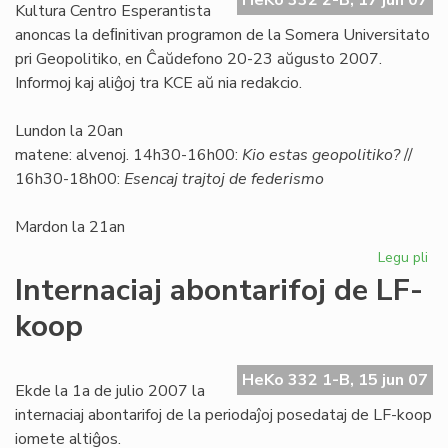
HeKo 332 2-B, 17 jun 07
kr
Kultura Centro Esperantista
ofe
anoncas la deﬁnitivan programon de la Somera Universitato
pri Geopolitiko, en Ĉaŭdefono 20-23 aŭgusto 2007.
Informoj kaj aliĝoj tra KCE aŭ nia redakcio.
Lundon la 20an
matene: alvenoj. 14h30-16h00:
Kio estas geopolitiko?
//
16h30-18h00:
Esencaj trajtoj de federismo
Mardon la 21an
Legu pli
pri
So
Internaciaj abontarifoj de LF-
Uni
koop
pri
geo
HeKo 332 1-B, 15 jun 07
Ekde la 1a de julio 2007 la
internaciaj abontarifoj de la periodaĵoj posedataj de LF-koop
iomete altiĝos.