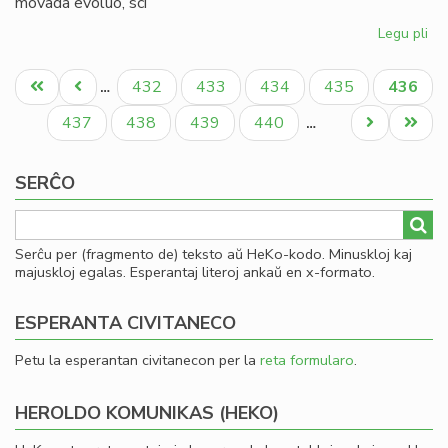
movada evoluo, sci
Legu pli
pri
La
Pagination
no
Unua
Antaŭa
Paĝo
Paĝo
Paĝo
Paĝo
Aktual
432
433
434
435
436
…
Est
paĝo
paĝo
paĝo
de
Paĝo
Paĝo
Paĝo
Paĝo
Next
Last
437
438
439
440
…
UE
page
page
20
SERĈO
20
Serĉu per (fragmento de) teksto aŭ HeKo-kodo. Minuskloj kaj
majuskloj egalas. Esperantaj literoj ankaŭ en x-formato.
ESPERANTA CIVITANECO
Petu la esperantan civitanecon per la
reta formularo
.
HEROLDO KOMUNIKAS (HEKO)