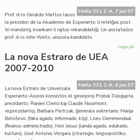
HeKo 331 2-A, 7 jun 07
Prof. d-ro Geraldo Mattos lasos
la prezidon de la Akademio de Esperanto: li retiriĝas post
tri mandatoj, kvankam li rajtus rekandidatiĝi. Lin anstataŭos
prof. d-ro John Wells, unusola kandidato.
Legu pli
pri
St
La nova Estraro de UEA
fir
2007-2010
de
la
Ak
HeKo 331 1-A, 6 jun 07
de
La nova Estraro de Universala
Es
Esperanto-Asocio konsistos el gesinjoroj Probal Dasgupta,
prezidanto; Ranieri Clerici kaj Claude Nourmont,
vicprezidantoj; Barbara Pietrzak, ĝenerala sekretario; Marija
Beloševic (faka agado, informado, ktp), Loes Demmendaal
(ﬁnanco-administrado), Hori Jasuo (landa agado, edukado,
kulturo), José Antonio Vergara (strategio, lingvopolitiko,