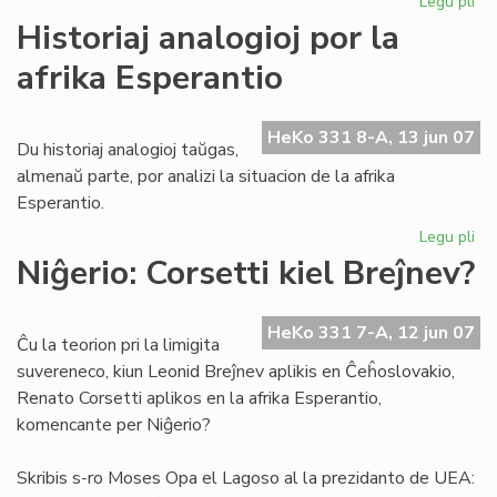
Legu pli
pri
Ko
Historiaj analogioj por la
Ar
afrika Esperantio
pri
Bil
Wa
HeKo 331 8-A, 13 jun 07
Du historiaj analogioj taŭgas,
almenaŭ parte, por analizi la situacion de la afrika
Esperantio.
Legu pli
pri
His
Niĝerio: Corsetti kiel Breĵnev?
ana
po
la
HeKo 331 7-A, 12 jun 07
Ĉu la teorion pri la limigita
afr
suvereneco, kiun Leonid Breĵnev aplikis en Ĉeĥoslovakio,
Es
Renato Corsetti aplikos en la afrika Esperantio,
komencante per Niĝerio?
Skribis s-ro Moses Opa el Lagoso al la prezidanto de UEA: