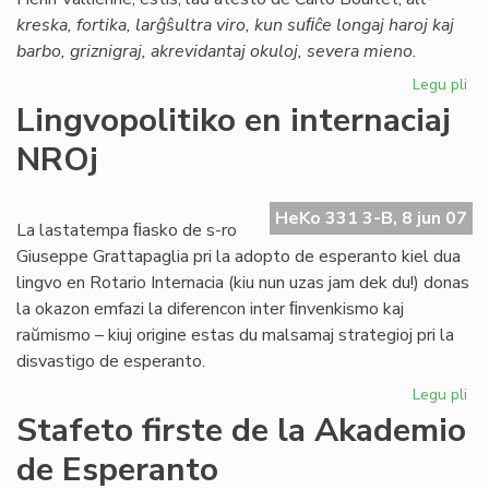
kreska, fortika, larĝŝultra viro, kun suﬁĉe longaj haroj kaj
barbo, griznigraj, akrevidantaj okuloj, severa mieno.
Legu pli
pri
La
Lingvopolitiko en internaciaj
un
NROj
ori
ro
en
HeKo 331 3-B, 8 jun 07
es
La lastatempa ﬁasko de s-ro
Giuseppe Grattapaglia pri la adopto de esperanto kiel dua
lingvo en Rotario Internacia (kiu nun uzas jam dek du!) donas
la okazon emfazi la diferencon inter ﬁnvenkismo kaj
raŭmismo – kiuj origine estas du malsamaj strategioj pri la
disvastigo de esperanto.
Legu pli
pri
Lin
Stafeto firste de la Akademio
en
de Esperanto
int
NR