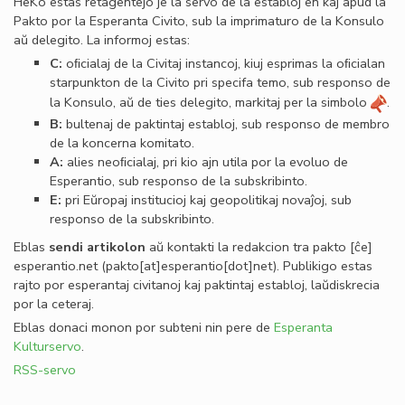
HeKo estas retagentejo je la servo de la establoj en kaj apud la
Pakto por la Esperanta Civito, sub la imprimaturo de la Konsulo
aŭ delegito. La informoj estas:
C:
oﬁcialaj de la Civitaj instancoj, kiuj esprimas la oﬁcialan
starpunkton de la Civito pri specifa temo, sub responso de
la Konsulo, aŭ de ties delegito, markitaj per la simbolo
.
B:
bultenaj de paktintaj establoj, sub responso de membro
de la koncerna komitato.
A:
alies neoﬁcialaj, pri kio ajn utila por la evoluo de
Esperantio, sub responso de la subskribinto.
E:
pri Eŭropaj institucioj kaj geopolitikaj novaĵoj, sub
responso de la subskribinto.
Eblas
sendi
artikolon
aŭ kontakti la redakcion tra
pakto
[ĉe]
esperantio
.
net
(pakto[at]esperantio[dot]net)
. Publikigo estas
rajto por esperantaj civitanoj kaj paktintaj establoj, laŭdiskrecia
por la ceteraj.
Eblas donaci monon por subteni nin pere de
Esperanta
Kulturservo
.
RSS-servo