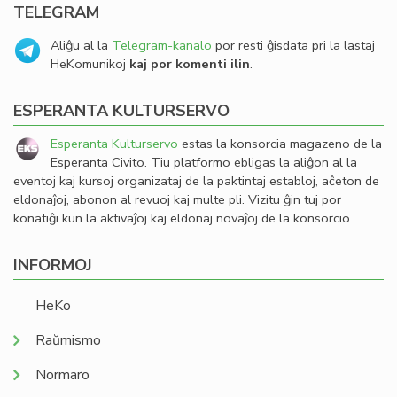
TELEGRAM
Aliĝu al la
Telegram-kanalo
por resti ĝisdata pri la lastaj
HeKomunikoj
kaj por komenti ilin
.
ESPERANTA KULTURSERVO
Esperanta Kulturservo
estas la konsorcia magazeno de la
Esperanta Civito. Tiu platformo ebligas la aliĝon al la
eventoj kaj kursoj organizataj de la paktintaj establoj, aĉeton de
eldonaĵoj, abonon al revuoj kaj multe pli. Vizitu ĝin tuj por
konatiĝi kun la aktivaĵoj kaj eldonaj novaĵoj de la konsorcio.
INFORMOJ
HeKo
Raŭmismo
Normaro