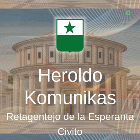
Skip
to
main
content
Heroldo
Komunikas
Retagentejo de la Esperanta
Civito