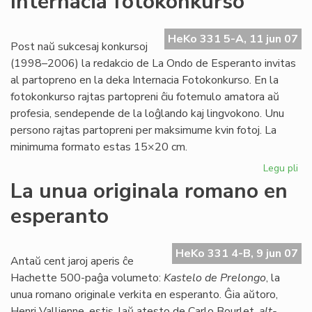
Internacia fotokonkurso
Lit
Ko
EK
HeKo 331 5-A, 11 jun 07
Post naŭ sukcesaj konkursoj
20
(1998–2006) la redakcio de La Ondo de Esperanto invitas
al partopreno en la deka Internacia Fotokonkurso. En la
fotokonkurso rajtas partopreni ĉiu fotemulo amatora aŭ
profesia, sendepende de la loĝlando kaj lingvokono. Unu
persono rajtas partopreni per maksimume kvin fotoj. La
minimuma formato estas 15×20 cm.
Legu pli
pri
Int
La unua originala romano en
fo
esperanto
HeKo 331 4-B, 9 jun 07
Antaŭ cent jaroj aperis ĉe
Hachette 500-paĝa volumeto:
Kastelo de Prelongo
, la
unua romano originale verkita en esperanto. Ĝia aŭtoro,
Henri Vallienne, estis, laŭ atesto de Carlo Bourlet,
alt-