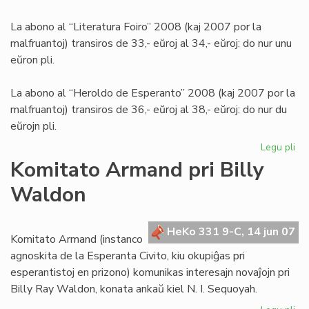
La abono al “Literatura Foiro” 2008 (kaj 2007 por la
malfruantoj) transiros de 33,- eŭroj al 34,- eŭroj: do nur unu
eŭron pli.
La abono al “Heroldo de Esperanto” 2008 (kaj 2007 por la
malfruantoj) transiros de 36,- eŭroj al 38,- eŭroj: do nur du
eŭrojn pli.
Legu pli
pri
Int
Komitato Armand pri Billy
abo
Waldon
de
LF-
ko
HeKo 331 9-C, 14 jun 07
Komitato Armand (instanco
agnoskita de la Esperanta Civito, kiu okupiĝas pri
esperantistoj en prizono) komunikas interesajn novaĵojn pri
Billy Ray Waldon, konata ankaŭ kiel N. I. Sequoyah.