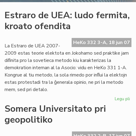
Estraro de UEA: ludo fermita,
kroato ofendita
HeKo 332 3-A, 18 jun 07
La Estraro de UEA 2007-
2009 estas teorie elektota en Jokohamo sed praktike jam
diﬁnita pro la sovetieca metodo kiu karakterizas la
demokration internan al la Asocio: vidu en HeKo 331 1-A.
Kongrue al tiu metodo, la sola rimedo por inﬂui la elektojn
estas protestadi tra la ĝenerala opinio, ne pri la metodo
mem, sed pri detalo.
Legu pli
pri
Est
Somera Universitato pri
de
geopolitiko
UE
lu
fer