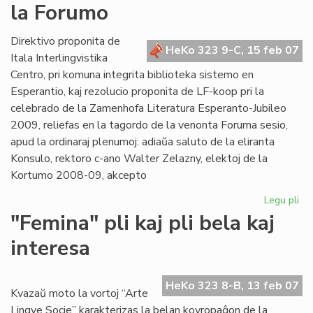
la Forumo
es
an
Direktivo proponita de
HeKo 323 9-C, 15 feb 07
Itala Interlingvistika
Centro, pri komuna integrita biblioteka sistemo en
Esperantio, kaj rezolucio proponita de LF-koop pri la
celebrado de la Zamenhofa Literatura Esperanto-Jubileo
2009, reliefas en la tagordo de la venonta Foruma sesio,
apud la ordinaraj plenumoj: adiaŭa saluto de la eliranta
Konsulo, rektoro c-ano Walter Zelazny, elektoj de la
Kortumo 2008-09, akcepto
Legu pli
pri
Bib
"Femina" pli kaj pli bela kaj
kaj
interesa
Jub
Jar
ĉe
HeKo 323 8-B, 13 feb 07
la
Kvazaŭ moto la vortoj “Arte
Fo
Lingve Socie” karakterizas la belan kovropaĝon de la