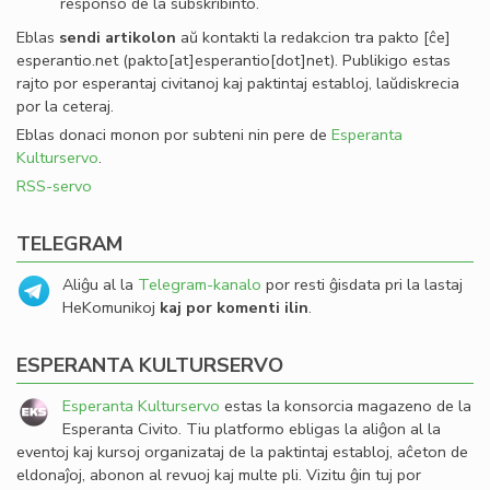
responso de la subskribinto.
Eblas
sendi
artikolon
aŭ kontakti la redakcion tra
pakto
[ĉe]
esperantio
.
net
(pakto[at]esperantio[dot]net)
. Publikigo estas
rajto por esperantaj civitanoj kaj paktintaj establoj, laŭdiskrecia
por la ceteraj.
Eblas donaci monon por subteni nin pere de
Esperanta
Kulturservo
.
RSS-servo
TELEGRAM
Aliĝu al la
Telegram-kanalo
por resti ĝisdata pri la lastaj
HeKomunikoj
kaj por komenti ilin
.
ESPERANTA KULTURSERVO
Esperanta Kulturservo
estas la konsorcia magazeno de la
Esperanta Civito. Tiu platformo ebligas la aliĝon al la
eventoj kaj kursoj organizataj de la paktintaj establoj, aĉeton de
eldonaĵoj, abonon al revuoj kaj multe pli. Vizitu ĝin tuj por