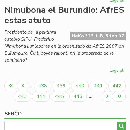
Legu pli
pri
Ak
Nimubona el Burundio: AfrES
de
estas atuto
Es
em
for
Prezidanto de la paktinta
HeKo 323 1-B, 5 feb 07
establo SIPU, Frederiko
Nimubona kunlaboras en la organizado de AfrES 2007 en
Buĵumburo. Ĉu li povas rakonti pri la preparado de la
seminario?
Legu pli
pri
Ni
Pagination
el
Unua
Antaŭa
Paĝo
Paĝo
Paĝo
Paĝo
Aktual
438
439
440
441
442
…
Bur
paĝo
paĝo
paĝo
Af
Paĝo
Paĝo
Paĝo
Paĝo
Next
Last
443
444
445
446
…
es
page
page
at
SERĈO