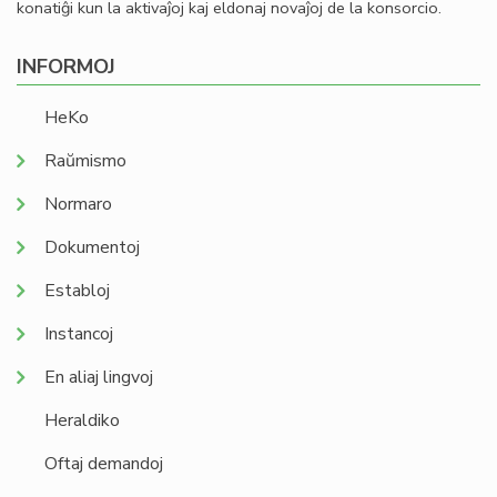
konatiĝi kun la aktivaĵoj kaj eldonaj novaĵoj de la konsorcio.
INFORMOJ
HeKo
Raŭmismo
Normaro
Dokumentoj
Establoj
Instancoj
En aliaj lingvoj
Heraldiko
Oftaj demandoj