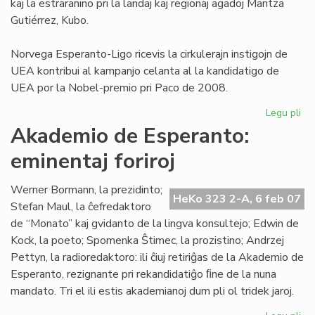
kaj la estraranino pri la landaj kaj regionaj agadoj Maritza
Gutiérrez, Kubo.
Norvega Esperanto-Ligo ricevis la cirkulerajn instigojn de
UEA kontribui al kampanjo celanta al la kandidatigo de
UEA por la Nobel-premio pri Paco de 2008.
Legu pli
pri
NE
Akademio de Esperanto:
pri
eminentaj foriroj
pa
No
al
Werner Bormann, la prezidinto;
HeKo 323 2-A, 6 feb 07
UE
Stefan Maul, la ĉefredaktoro
de “Monato” kaj gvidanto de la lingva konsultejo; Edwin de
Kock, la poeto; Spomenka Ŝtimec, la prozistino; Andrzej
Pettyn, la radioredaktoro: ili ĉiuj retiriĝas de la Akademio de
Esperanto, rezignante pri rekandidatiĝo ﬁne de la nuna
mandato. Tri el ili estis akademianoj dum pli ol tridek jaroj.