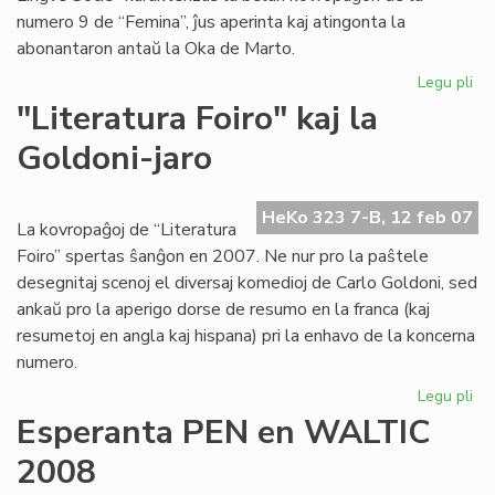
numero 9 de “Femina”, ĵus aperinta kaj atingonta la
abonantaron antaŭ la Oka de Marto.
Legu pli
pri
"F
"Literatura Foiro" kaj la
pli
Goldoni-jaro
kaj
pli
be
HeKo 323 7-B, 12 feb 07
kaj
La kovropaĝoj de “Literatura
int
Foiro” spertas ŝanĝon en 2007. Ne nur pro la paŝtele
desegnitaj scenoj el diversaj komedioj de Carlo Goldoni, sed
ankaŭ pro la aperigo dorse de resumo en la franca (kaj
resumetoj en angla kaj hispana) pri la enhavo de la koncerna
numero.
Legu pli
pri
"Li
Esperanta PEN en WALTIC
Foi
2008
kaj
la