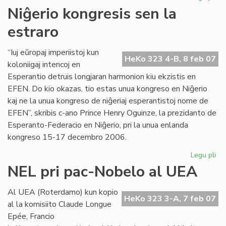
UE
Niĝerio kongresis sen la
ĉu
estraro
10
jar
aŭ
“Iuj eŭropaj imperiistoj kun
HeKo 323 4-B, 8 feb 07
60
koloniigaj intencoj en
jar
Esperantio detruis longjaran harmonion kiu ekzistis en
EFEN. Do kio okazas, tio estas unua kongreso en Niĝerio
kaj ne la unua kongreso de niĝeriaj esperantistoj nome de
EFEN”, skribis c-ano Prince Henry Oguinze, la prezidanto de
Esperanto-Federacio en Niĝerio, pri la unua enlanda
kongreso 15-17 decembro 2006.
Legu pli
pri
Niĝ
NEL pri pac-Nobelo al UEA
ko
se
Al UEA (Roterdamo) kun kopio
la
HeKo 323 3-A, 7 feb 07
al la komisiito Claude Longue
est
Epée, Francio