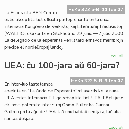
Go
HeKo 323 6-B, 11 feb 07
jar
La Esperanta PEN-Centro
estis akceptita kiel oﬁciala partoprenanto en la unua
Internacia Kongreso de Verkistoj kaj Literaturaj Tradukistoj
(WALTIC), okazonta en Stokholmo 29 junio — 2 julio 2008.
La delegacio de la esperanta verkistaro enhavos membrojn
precipe el nordeŭropaj landoj.
Legu pli
pri
Es
UEA: ĉu 100-jara aŭ 60-jara?
PE
en
WA
HeKo 323 5-B, 9 feb 07
En intervjuo lastatempe
20
aperinta en “La Ondo de Esperanto” mi asertis ke la nuna
UEA estas Internacia E-Ligo rebaptita kiel UEA. Eĉ pli ĵuse,
ekﬂamis polemiko inter s-roj Osmo Buller kaj Gunnar
Gällmo pri la aĝo de UEA: laŭ unu baldaŭ centjara, laŭ alia
nur sesdekjara.
Legu pli
pri