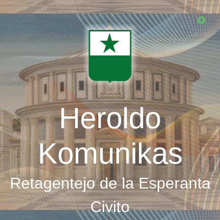
Skip
to
main
content
Heroldo
Komunikas
Retagentejo de la Esperanta
Civito