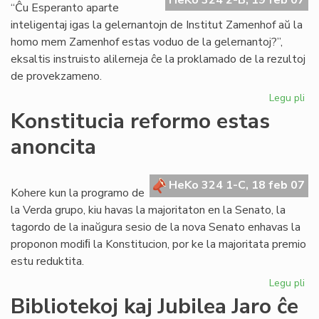
HeKo 324 2-B, 19 feb 07
tri
“Ĉu Esperanto aparte
sl
inteligentaj igas la gelernantojn de Institut Zamenhof aŭ la
homo mem Zamenhof estas voduo de la gelernantoj?”,
eksaltis instruisto alilerneja ĉe la proklamado de la rezultoj
de provekzameno.
Legu pli
pri
Ins
Konstitucia reformo estas
Za
anoncita
re
en
la
HeKo 324 1-C, 18 feb 07
un
Kohere kun la programo de
lo
la Verda grupo, kiu havas la majoritaton en la Senato, la
tagordo de la inaŭgura sesio de la nova Senato enhavas la
proponon modiﬁ la Konstitucion, por ke la majoritata premio
estu reduktita.
Legu pli
pri
Kon
Bibliotekoj kaj Jubilea Jaro ĉe
re