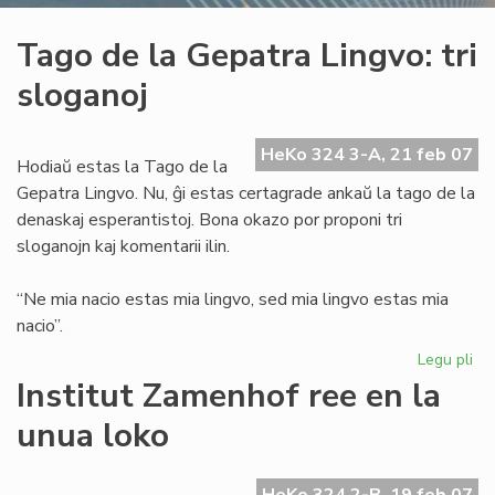
Tago de la Gepatra Lingvo: tri
sloganoj
HeKo 324 3-A, 21 feb 07
Hodiaŭ estas la Tago de la
Gepatra Lingvo. Nu, ĝi estas certagrade ankaŭ la tago de la
denaskaj esperantistoj. Bona okazo por proponi tri
sloganojn kaj komentarii ilin.
“Ne mia nacio estas mia lingvo, sed mia lingvo estas mia
nacio”.
Legu pli
pri
Ta
Institut Zamenhof ree en la
de
unua loko
la
Ge
Lin