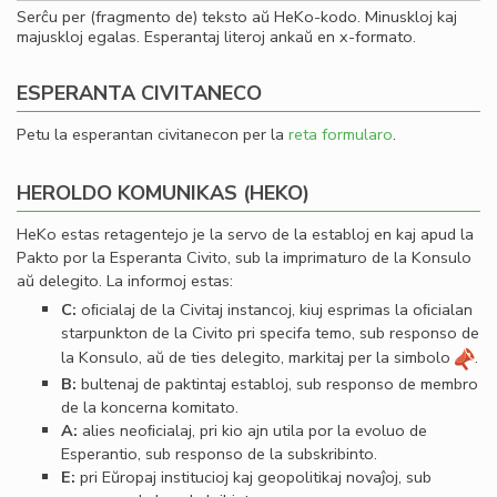
Serĉu per (fragmento de) teksto aŭ HeKo-kodo. Minuskloj kaj
majuskloj egalas. Esperantaj literoj ankaŭ en x-formato.
ESPERANTA CIVITANECO
Petu la esperantan civitanecon per la
reta formularo
.
HEROLDO KOMUNIKAS (HEKO)
HeKo estas retagentejo je la servo de la establoj en kaj apud la
Pakto por la Esperanta Civito, sub la imprimaturo de la Konsulo
aŭ delegito. La informoj estas:
C:
oﬁcialaj de la Civitaj instancoj, kiuj esprimas la oﬁcialan
starpunkton de la Civito pri specifa temo, sub responso de
la Konsulo, aŭ de ties delegito, markitaj per la simbolo
.
B:
bultenaj de paktintaj establoj, sub responso de membro
de la koncerna komitato.
A:
alies neoﬁcialaj, pri kio ajn utila por la evoluo de
Esperantio, sub responso de la subskribinto.
E:
pri Eŭropaj institucioj kaj geopolitikaj novaĵoj, sub