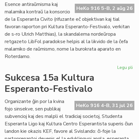
Do
Esence antiraŭmisma kaj
riv
HeKo 916 5-B, 2 aŭg 26
malamika kontraŭ la konsorcio
aŭ
de la Esperanta Civito (rifuzante eĉ objektivan kaj tial
riv
favoran raporton pri Kultura Esperanto-Festivalo, verkitan
de s-ro Ulrich Matthias), la skandalema nordeŭropa
retgazeto LibFol paradokse helpis al la likvido de la ĉefa
malamiko de raŭmismo, nome la burokrata aparato en
Roterdamo.
Legu pli
pri
La
Sukcesa 15a Kultura
pa
Esperanto-Festivalo
de
Lib
Organizante ĝin por la kvina
HeKo 916 4-B, 31 jul 26
fojo sinsekve, sen publikaj
subvencioj kaj des malpli el tradiciaj societoj, Studenta
Esperanta Ligo kaj Kultura Centro Esperantista superis ĉiun
landon kie okazis KEF, favore al Svislando: ĉi-foje la
partoprenantoj devenis el la eduklingvoj angla, esperanta,