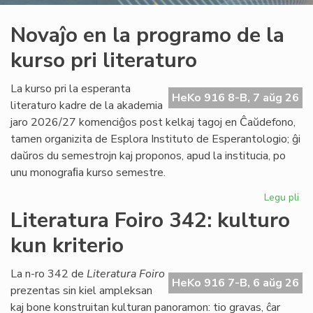
Novaĵo en la programo de la
kurso pri literaturo
La kurso pri la esperanta
HeKo 916 8-B, 7 aŭg 26
literaturo kadre de la akademia
jaro 2026/27 komenciĝos post kelkaj tagoj en Ĉaŭdefono,
tamen organizita de Esplora Instituto de Esperantologio; ĝi
daŭros du semestrojn kaj proponos, apud la institucia, po
unu monograﬁa kurso semestre.
Legu pli
pri
No
Literatura Foiro 342: kulturo
en
kun kriterio
la
pr
de
La n-ro 342 de
Literatura Foiro
HeKo 916 7-B, 6 aŭg 26
la
prezentas sin kiel ampleksan
ku
kaj bone konstruitan kulturan panoramon: tio gravas, ĉar