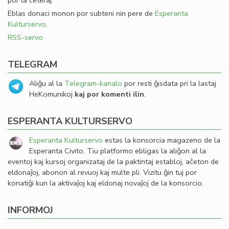
por la ceteraj.
Eblas donaci monon por subteni nin pere de
Esperanta
Kulturservo
.
RSS-servo
TELEGRAM
Aliĝu al la
Telegram-kanalo
por resti ĝisdata pri la lastaj
HeKomunikoj
kaj por komenti ilin
.
ESPERANTA KULTURSERVO
Esperanta Kulturservo
estas la konsorcia magazeno de la
Esperanta Civito. Tiu platformo ebligas la aliĝon al la
eventoj kaj kursoj organizataj de la paktintaj establoj, aĉeton de
eldonaĵoj, abonon al revuoj kaj multe pli. Vizitu ĝin tuj por
konatiĝi kun la aktivaĵoj kaj eldonaj novaĵoj de la konsorcio.
INFORMOJ