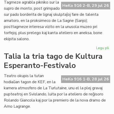
de
Tagmeze agrabla pikniko sur la
HeKo 916 2-B, 29 jul 26
Kul
supro de monto, post grimpado
Es
sur pado borderita de lignaj skulptaĵoj fare de talenta
Fes
amatoro, en la proksimeco de La Sagne (Sanjo);
posttagmeze interesa vizito en la unusola muzeo pri
torfejoj, plus prelego kaj kanta ateliero en aneksa, bone
ekipita salono.
Legu pli
pri
De
Talia la tria tago de Kultura
la
Esperanto-Festivalo
kv
ta
de
Teatro okupis la tutan
HeKo 916 1-B, 28 jul 26
Kul
hodiaŭan tagon de KEF, en la
Es
kamera atmosfero de La Turlutaine, unu el la plej gravaj
Fes
pupteatroj en Svislando, luita por la ateliero de reĝisoro
Rolando Giancola kaj por la premiero de la nova dramo de
Arno Lagrange.