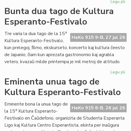
Legu pli
pri
Tal
Bunta dua tago de Kultura
la
Esperanto-Festivalo
tri
ta
de
a
Tre varia la dua tago de la 15
HeKo 915 9-B, 27 jul 26
Kul
Kultura Esperanto-Festivalo,
Es
kun prelegoj, ﬁlmo, ekskurseto, koncerto kaj kultura ĉeesto
Fes
de Japanio; ĉiam kun aprezata gastronomio kaj agrabla
vetero, kvazaŭ milde printempa je mil metroj de altitudo.
Legu pli
pri
Bu
Eminenta unua tago de
du
Kultura Esperanto-Festivalo
ta
de
Kul
Eminente bona la unua tago de
HeKo 915 8-B, 26 jul 26
Es
a
la 15
Kultura Esperanto-
Fes
Festivalo en Ĉaŭdefono, organizita de Studenta Esperanta
Ligo kaj Kultura Centro Esperantista, ekinta per inaŭgura