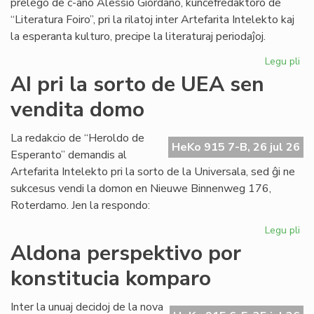
prelego de c-ano Alessio Giordano, kunĉefredaktoro de
“Literatura Foiro”, pri la rilatoj inter Artefarita Intelekto kaj
la esperanta kulturo, precipe la literaturaj periodaĵoj.
Legu pli
pri
Em
AI pri la sorto de UEA sen
un
vendita domo
ta
de
Kul
La redakcio de “Heroldo de
HeKo 915 7-B, 26 jul 26
Es
Esperanto” demandis al
Fes
Artefarita Intelekto pri la sorto de la Universala, sed ĝi ne
sukcesus vendi la domon en Nieuwe Binnenweg 176,
Roterdamo. Jen la respondo:
Legu pli
pri
AI
Aldona perspektivo por
pri
konstitucia komparo
la
sor
de
Inter la unuaj decidoj de la nova