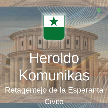
Skip
to
main
content
Heroldo
Komunikas
Retagentejo de la Esperanta
Civito