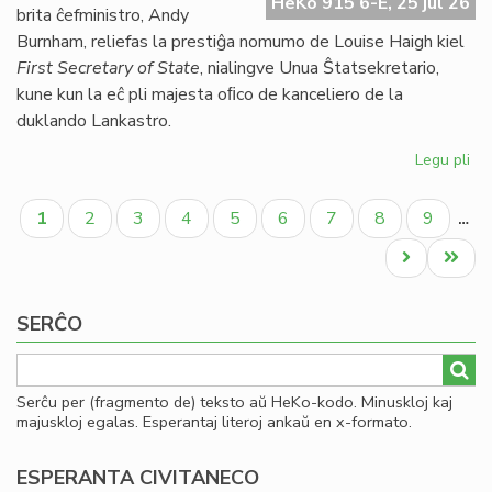
HeKo 915 6-E, 25 jul 26
UE
brita ĉefministro, Andy
se
Burnham, reliefas la prestiĝa nomumo de Louise Haigh kiel
ve
First Secretary of State
, nialingve Unua Ŝtatsekretario,
do
kune kun la eĉ pli majesta oﬁco de kanceliero de la
duklando Lankastro.
Legu pli
pri
Al
Pagination
pe
Aktuala
Paĝo
Paĝo
Paĝo
Paĝo
Paĝo
Paĝo
Paĝo
Paĝo
1
2
3
4
5
6
7
8
9
…
po
paĝo
kon
Next
Last
ko
page
page
SERĈO
Serĉu per (fragmento de) teksto aŭ HeKo-kodo. Minuskloj kaj
majuskloj egalas. Esperantaj literoj ankaŭ en x-formato.
ESPERANTA CIVITANECO