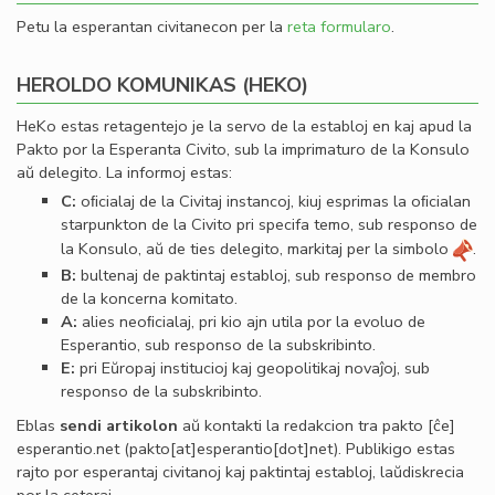
Petu la esperantan civitanecon per la
reta formularo
.
HEROLDO KOMUNIKAS (HEKO)
HeKo estas retagentejo je la servo de la establoj en kaj apud la
Pakto por la Esperanta Civito, sub la imprimaturo de la Konsulo
aŭ delegito. La informoj estas:
C:
oﬁcialaj de la Civitaj instancoj, kiuj esprimas la oﬁcialan
starpunkton de la Civito pri specifa temo, sub responso de
la Konsulo, aŭ de ties delegito, markitaj per la simbolo
.
B:
bultenaj de paktintaj establoj, sub responso de membro
de la koncerna komitato.
A:
alies neoﬁcialaj, pri kio ajn utila por la evoluo de
Esperantio, sub responso de la subskribinto.
E:
pri Eŭropaj institucioj kaj geopolitikaj novaĵoj, sub
responso de la subskribinto.
Eblas
sendi
artikolon
aŭ kontakti la redakcion tra
pakto
[ĉe]
esperantio
.
net
(pakto[at]esperantio[dot]net)
. Publikigo estas
rajto por esperantaj civitanoj kaj paktintaj establoj, laŭdiskrecia