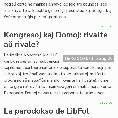
pri
hodiaŭ certe ne mankas enhavo, eĉ foje tro abundas, sed
lit
mankas ofte la kapablo ĝin ordigi, pesi, stuci kaj decigi… kaj
ĉefe proponi ĝin per taŭga kriterio.
Legu pli
pri
Lit
Kongresoj kaj Domoj: rivalte
Foi
aŭ rivale?
34
kul
ku
La tradiciaj kongresoj kiel UK
HeKo 916 6-B, 5 aŭg 26
kri
kaj IJK regas sin sur subvencioj
kaj nombra partoprenantaro, kio superas la handikapojn pro
la kotizoj, tro (mal)varma klimato, veturkostoj, malforta
programo aŭ malsuﬁĉaj manĝoj (kvante kaj kvalite), nome
de la ĝojo retrovi la kutimajn vizaĝojn en malsamaj lokoj; la
Esperanto-Domoj devas rezisti proponante la inverson.
Legu pli
pri
Ko
La parodokso de LibFol
kaj