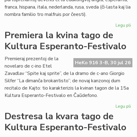
franca, hispana, itala, nederlanda, rusa, sveda (ĉi-lasta kaj lia
nombra familio tro malfruis por ĉeesti).
Legu pli
pri
Su
Premiera la kvina tago de
15
Kultura Esperanto-Festivalo
Kul
Es
Fes
Premieraj prezentoj de la
HeKo 916 3-B, 30 jul 26
novelaro de c-ino Etel
Zavadlav “Spite kaj sprite”, de la dramo de c-ano Giorgio
Silfer “La dimanĉa brokantisto”; de novaj kanzonoj dum
recitalo de Kajto: tio karakterizis la kvinan tagon de la 15a
Kultura Esperanto-Festivalo en Ĉaŭdefono.
Legu pli
pri
Pr
Destresa la kvara tago de
la
Kultura Esperanto-Festivalo
kvi
ta