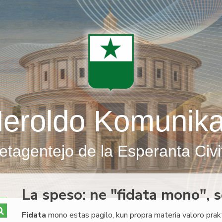
eroldo Komunik
etagentejo de la Esperanta Civi
La speso: ne "fidata mono", 
Fidata
mono estas pagilo, kun propra materia valoro prakt