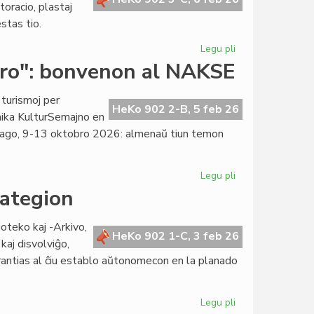
oracio, plastaj
stas tio.
Legu pli
pri
La
uro": bonvenon al NAKSE
speso:
ne
 turismoj per
"fidata
HeKo 902 2-B, 5 feb 26
ka KulturSemajno en
mono",
lago, 9-13 oktobro 2026: almenaŭ tiun temon
sed
kalkula
valuto
Legu pli
pri
"Verda
ategion
lingvo
por
oteko kaj -Arkivo,
verda
HeKo 902 1-C, 3 feb 26
kaj disvolviĝo,
naturo":
arantias al ĉiu establo aŭtonomecon en la planado
bonvenon
al
NAKSE
Legu pli
pri