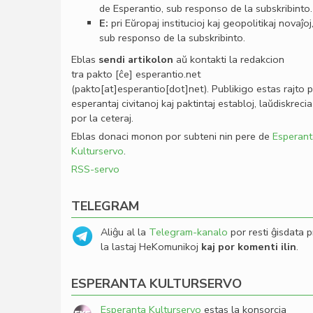
de Esperantio, sub responso de la subskribinto.
E:
pri Eŭropaj institucioj kaj geopolitikaj novaĵoj
sub responso de la subskribinto.
Eblas
sendi
artikolon
aŭ kontakti la redakcion
tra
pakto
[ĉe]
esperantio
.
net
(pakto[at]esperantio[dot]net)
. Publikigo estas rajto 
esperantaj civitanoj kaj paktintaj establoj, laŭdiskrecia
por la ceteraj.
Eblas donaci monon por subteni nin pere de
Esperant
Kulturservo
.
RSS-servo
TELEGRAM
Aliĝu al la
Telegram-kanalo
por resti ĝisdata p
la lastaj HeKomunikoj
kaj por komenti ilin
.
ESPERANTA KULTURSERVO
Esperanta Kulturservo
estas la konsorcia