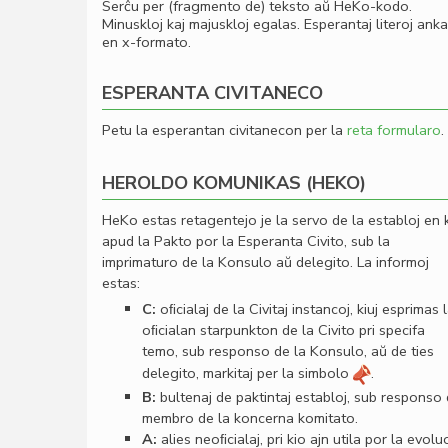
Serĉu per (fragmento de) teksto aŭ HeKo-kodo.
Minuskloj kaj majuskloj egalas. Esperantaj literoj ank
en x-formato.
ESPERANTA CIVITANECO
Petu la esperantan civitanecon per la
reta formularo
.
HEROLDO KOMUNIKAS (HEKO)
HeKo estas retagentejo je la servo de la establoj en 
apud la Pakto por la Esperanta Civito, sub la
imprimaturo de la Konsulo aŭ delegito. La informoj
estas:
C:
oﬁcialaj de la Civitaj instancoj, kiuj esprimas 
oﬁcialan starpunkton de la Civito pri specifa
temo, sub responso de la Konsulo, aŭ de ties
delegito, markitaj per la simbolo
.
B:
bultenaj de paktintaj establoj, sub responso
membro de la koncerna komitato.
A:
alies neoﬁcialaj, pri kio ajn utila por la evolu