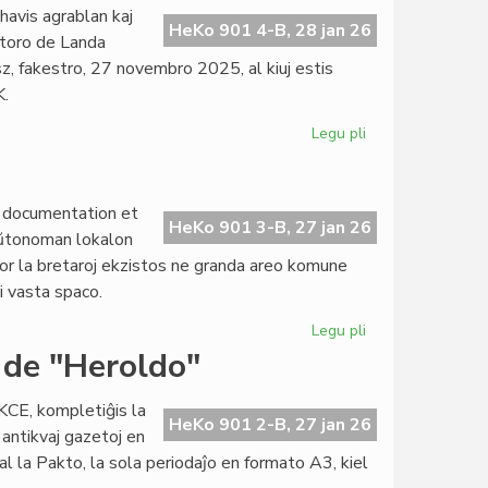
ne
havis agrablan kaj
interkonsentita:
HeKo 901 4-B, 28 jan 26
ktoro de Landa
tiel
z, fakestro, 27 novembro 2025, al kiuj estis
en
K.
Roterdamo
Legu pli
pri
Grava
renkonto
de
e documentation et
FAR
HeKo 901 3-B, 27 jan 26
aŭtonoman lokalon
kun
 por la bretaroj ekzistos ne granda areo komune
la
li vasta spaco.
OIK-
direktoro
Legu pli
pri
Kia
 de "Heroldo"
CDELI
en
KCE, kompletiĝis la
2028?
HeKo 901 2-B, 27 jan 26
 antikvaj gazetoj en
l la Pakto, la sola periodaĵo en formato A3, kiel