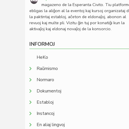
magazeno de la Esperanta Civito. Tiu platfor
ebligas la aliĝon al la eventoj kaj kursoj organizataj 
la paktintaj establoj, aĉeton de eldonaĵoj, abonon al
revuoj kaj multe pli. Vizitu ĝin tuj por konatiĝi kun la
aktivaĵoj kaj eldonaj novaĵoj de la konsorcio.
INFORMOJ
HeKo
Raŭmismo
Normaro
Dokumentoj
Establoj
Instancoj
En aliaj lingvoj