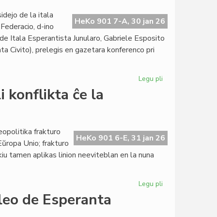
literaturo:
fino
dejo de la itala
HeKo 901 7-A, 30 jan 26
de
Federacio, d-ino
la
de Itala Esperantista Junularo, Gabriele Esposito
unua
a Civito), prelegis en gazetara konferenco pri
semestro
Legu pli
pri
Esperanto
i konflikta ĉe la
en
gazetara
konferenco
ĉe
eopolitika frakturo
HeKo 901 6-E, 31 jan 26
la
 Eŭropa Unio; frakturo
itala
kiu tamen aplikas linion neeviteblan en la nuna
Parlamento
Legu pli
pri
Geopolitika
leo de Esperanta
scenaro
pli