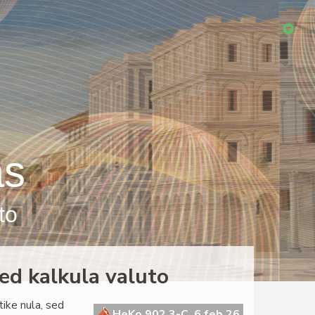
as
to
sed kalkula valuto
ike nula, sed
HeKo 902 3-C, 6 feb 26