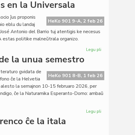
ISEBA
s en la Universala
preparas
komunan
ocio ĵus proponis
strategion
HeKo 901 9-A, 2 feb 26
io eblu du landaj
osé Antonio del Barrio tuj atentigis ke necesus
A estas politike malneŭtrala organizo.
Legu pli
pri
Barcelono
o de la unua semestro
kaj
Madrido
iteraturo gvidata de
tenisas
HeKo 901 8-B, 1 feb 26
efono ĉe la Helvetia
en
 alesto la semajnon 10-15 februaro 2026, per
la
undigo, ĉe la Naturamika Esperanto-Domo: ambaŭ
Universala
Legu pli
pri
EIE-
enco ĉe la itala
kurso
pri