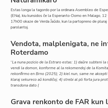
Naturamikaro
Estas longa la tagordo por la ordinara Asembleo de Esp
(ENa), kiu kunsidos ĉe la Esperanto-Domo en Malago, 12
17h00 okaze de Verda Ĵaŭdo, kun la partopreno de pluraj 
parolantoj.
Vendota, malplenigata, ne int
Roterdamo
“
La nuna pozicio de la Estraro estas: 1) daŭre subteni la
vendi la domon, konforme al la rekomendoj de la Komita
rekonﬁrmo en Brno (2025); 2) kiel nun, same ne akcepti
klaraj sekureco aŭ kondiĉoj; 4) strebi al pli forta jura pro
transdona dato (
Grava renkonto de FAR kun l