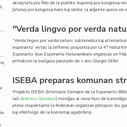
akceptata pro ﬁdo de la publiko: kuponoj por kongresa rest
aŭ
ĵetonoj por kongresa baro kaj simile; la arĝenta speso ne e
"Verda lingvo por verda nat
“Verda lingvo por verda naturo: subtenebla kaj alternativa
a
esperanto” estas la ĉeftemo proponita por la 4
NaturAmi
Esperanto, kiun Esperanta Naturamikaro organizas en Ma
pritrakson la inaŭgura parolado de c-ano Giorgio Silfer.
kaj
ISEBA preparas komunan str
la
Projekto ISEBA (Internacia Semajno de la Esperanto-Bibli
laŭ
direktivo Giordano
) moviĝas al nova fazo de kunordigo 
plene respektante la federalan organizan principon, kiu g
kaj efektivigo de la koncernaj agadsferoj.
 de
o