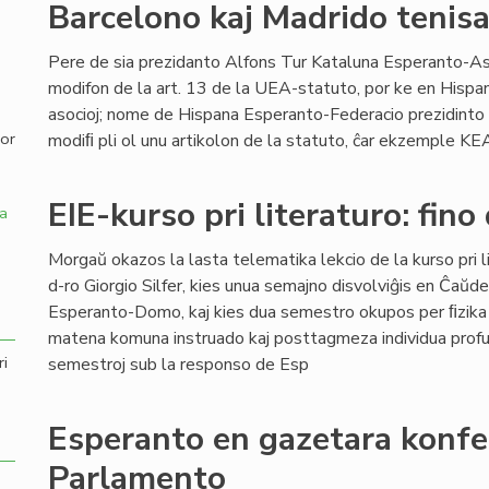
Barcelono kaj Madrido tenisa
,
Pere de sia prezidanto Alfons Tur Kataluna Esperanto-As
modifon de la art. 13 de la UEA-statuto, por ke en Hispan
asocioj; nome de Hispana Esperanto-Federacio prezidinto J
por
modiﬁ pli ol unu artikolon de la statuto, ĉar ekzemple KE
EIE-kurso pri literaturo: fin
a
Morgaŭ okazos la lasta telematika lekcio de la kurso pri l
d-ro Giorgio Silfer, kies unua semajno disvolviĝis en Ĉaŭd
Esperanto-Domo, kaj kies dua semestro okupos per ﬁzika
matena komuna instruado kaj posttagmeza individua prof
ri
semestroj sub la responso de Esp
Esperanto en gazetara konfer
Parlamento