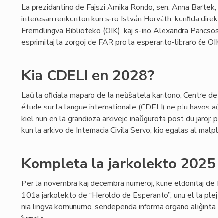
La prezidantino de Fajszi Amika Rondo, sen. Anna Bartek, 
interesan renkonton kun s-ro István Horváth, konﬁda dire
Fremdlingva Biblioteko (OIK), kaj s-ino Alexandra Pancsos
esprimitaj la zorgoj de FAR pro la esperanto-libraro ĉe OI
Kia CDELI en 2028?
Laŭ la oﬁciala maparo de la neŭŝatela kantono, Centre d
étude sur la langue internationale (CDELI) ne plu havos 
kiel nun en la grandioza arkivejo inaŭgurota post du jaroj:
kun la arkivo de Internacia Civila Servo, kio egalas al malp
Kompleta la jarkolekto 2025
Per la novembra kaj decembra numeroj, kune eldonitaj de 
101a jarkolekto de “Heroldo de Esperanto”, unu el la plej
nia lingva komunumo, sendependa informa organo aliĝinta a