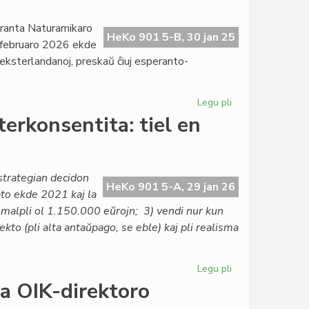
kaj
pli
eranta Naturamikaro
HeKo 901 5-B, 30 jan 25
konflikta
 februaro 2026 ekde
ĉe
eksterlandanoj, preskaŭ ĉiuj esperanto-
la
Atlantiko
Legu pli
pri
Longa
erkonsentita: tiel en
tagordo
por
la
Asembleo
 strategian decidon
HeKo 901 5-A, 29 jan 26
de
to ekde 2021 kaj la
Esperanta
 malpli ol 1.150.000 eŭrojn; 3) vendi nur kun
Naturamikaro
tekto (pli alta antaŭpago, se eble) kaj pli realisma
Legu pli
pri
Vendota,
a OIK-direktoro
malplenigata,