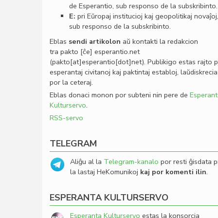
de Esperantio, sub responso de la subskribinto.
E:
pri Eŭropaj institucioj kaj geopolitikaj novaĵoj
sub responso de la subskribinto.
Eblas
sendi
artikolon
aŭ kontakti la redakcion
tra
pakto
[ĉe]
esperantio
.
net
(pakto[at]esperantio[dot]net)
. Publikigo estas rajto 
esperantaj civitanoj kaj paktintaj establoj, laŭdiskrecia
por la ceteraj.
Eblas donaci monon por subteni nin pere de
Esperant
Kulturservo
.
RSS-servo
TELEGRAM
Aliĝu al la
Telegram-kanalo
por resti ĝisdata p
la lastaj HeKomunikoj
kaj por komenti ilin
.
ESPERANTA KULTURSERVO
Esperanta Kulturservo
estas la konsorcia