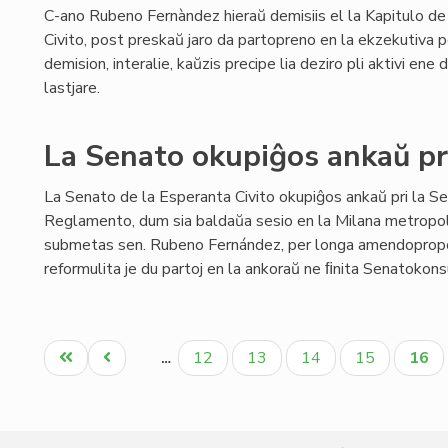
C-ano Rubeno Fernàndez hieraŭ demisiis el la Kapitulo de
Civito, post preskaŭ jaro da partopreno en la ekzekutiva 
demision, interalie, kaŭzis precipe lia deziro pli aktivi en
lastjare.
La Senato okupiĝos ankaŭ pr
La Senato de la Esperanta Civito okupiĝos ankaŭ pri la S
Reglamento, dum sia baldaŭa sesio en la Milana metropo
submetas sen. Rubeno Fernández, per longa amendopropo
reformulita je du partoj en la ankoraŭ ne ﬁnita Senatokonsu
Pagination
Unua
Antaŭa
Paĝo
Paĝo
Paĝo
Paĝo
Aktu
12
13
14
15
16
…
paĝo
paĝo
paĝo