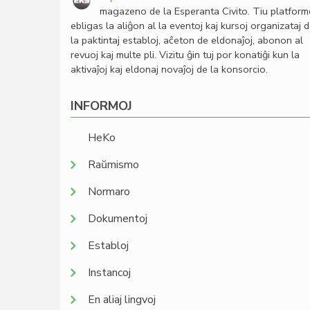
magazeno de la Esperanta Civito. Tiu platfor
ebligas la aliĝon al la eventoj kaj kursoj organizataj 
la paktintaj establoj, aĉeton de eldonaĵoj, abonon al
revuoj kaj multe pli. Vizitu ĝin tuj por konatiĝi kun la
aktivaĵoj kaj eldonaj novaĵoj de la konsorcio.
INFORMOJ
HeKo
Raŭmismo
Normaro
Dokumentoj
Establoj
Instancoj
En aliaj lingvoj