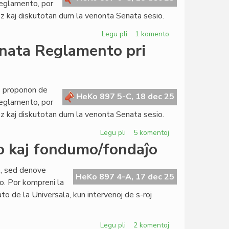
Reglamento, por
z kaj diskutotan dum la venonta Senata sesio.
Legu pli
pri
1 komento
Propono
enata Reglamento pri
de
reformo
de
la
as proponon de
HeKo 897 5-C, 18 dec 25
Senata
Reglamento, por
Reglamento
z kaj diskutotan dum la venonta Senata sesio.
pri
protokoloj,
Legu pli
pri
5 komentoj
promulgado
Propono
so kaj fondumo/fondaĵo
kaj
de
dokumentoj
reformo
o, sed denove
de
HeKo 897 4-A, 17 dec 25
o. Por kompreni la
la
ato de la Universala, kun intervenoj de s-roj
Senata
Reglamento
pri
Legu pli
pri
2 komentoj