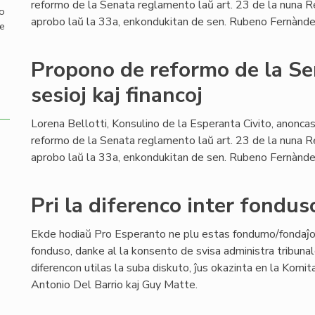
reformo de la Senata reglamento laŭ art. 23 de la nuna 
mo
aprobo laŭ la 33a, enkondukitan de sen. Rubeno Fernànde
de
Propono de reformo de la S
sesioj kaj financoj
Lorena Bellotti, Konsulino de la Esperanta Civito, anonc
reformo de la Senata reglamento laŭ art. 23 de la nuna 
aprobo laŭ la 33a, enkondukitan de sen. Rubeno Fernànde
Pri la diferenco inter fondu
Ekde hodiaŭ Pro Esperanto ne plu estas fondumo/fondaĵ
fonduso, danke al la konsento de svisa administra tribunal
diferencon utilas la suba diskuto, ĵus okazinta en la Komit
Antonio Del Barrio kaj Guy Matte.