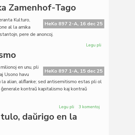
sesioj
Pri
ika Zamenhof-Tago
kaj
la
financoj
diferenco
eranta Kulturo,
inter
HeKo 897 2-A, 16 dec 25
ne al la amika
fonduso
eestantojn, pere de anoncoj.
kaj
fondumo/fondaĵo
Legu pli
pri
Belaj
ismo
donacoj
ĉe
ilionoj en unu, pli
la
HeKo 897 1-A, 15 dec 25
 kaj Usono havu
naturamika
 la alian, aliﬂanke; sed antisemitismo estas pli ol
Zamenhof-
i ĝenerale kontraŭ kapitalismo kaj kontraŭ
Tago
Legu pli
pri
3 komentoj
Zamenof-
tulo, daŭrigo en la
Tage
pri
antisemitismo