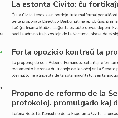
La estonta Civito: ĉu fortikaĵ
,
Ĉu la Civito tenos siajn pordojn tute malfermaj por aliĝont
Se la proponata Direktivo Barikumutima aprobiĝos, ili rim
Laŭ ĝia ﬁnanca klaŭzo, aliĝonta establo devos deponi “kv
por
pagi la administrajn kostojn de la Kortumo, okaze de eksiĝ
Forta opozicio kontraŭ la pr
a
La proponoj de sen. Rubeno Fernández celantaj reformon 
reglamento bezonas du trionojn de la voĉoj en la Senato p
plejmulto ne atingebla de la sola majoritato, sen la apogo 
ri
Propono de reformo de la S
protokoloj, promulgado kaj 
Lorena Bellotti, Konsulino de la Esperanta Civito, anonc