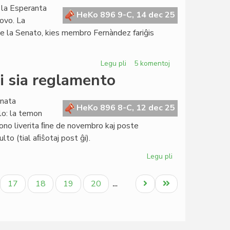
 la Esperanta
HeKo 896 9-C, 14 dec 25
povo. La
e de la Senato, kies membro Fernàndez fariĝis
Legu pli
pri
5 komentoj
Fernàndez:
i sia reglamento
demisio
el
enata
la
HeKo 896 8-C, 12 dec 25
lo: la temon
Kapitulo,
no liverita ﬁne de novembro kaj poste
daŭrigo
lto (tial aﬁŝotaj post ĝi).
en
la
Legu pli
pri
Senato
La
Senato
ala
Paĝo
Paĝo
Paĝo
Paĝo
Next
Last
17
18
19
20
…
okupiĝos
page
page
ankaŭ
pri
sia