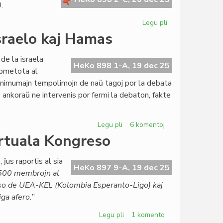
.
Legu pli
pri
Tagordo
sraelo kaj Hamas
de
la
de la israela
Foruma
HeKo 898 1-A, 19 dec 25
ubmetota al
sesio,
inimumajn tempolimojn de naŭ tagoj por la debata
29
o ankoraŭ ne intervenis por fermi la debaton, fakte
decembro
2025
Legu pli
pri
6 komentoj
TEJO
irtuala Kongreso
diskutas
deklaron
 ĵus raportis al sia
pri
HeKo 897 9-A, 19 dec 25
ŭ 500 membrojn al
Israelo
rso de UEA-KEL (Kolombia Esperanto-Ligo) kaj
kaj
iga afero.
”
Hamas
Legu pli
pri
1 komento