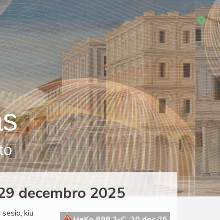
as
to
, 29 decembro 2025
sesio, kiu
HeKo 898 2-C, 20 dec 25