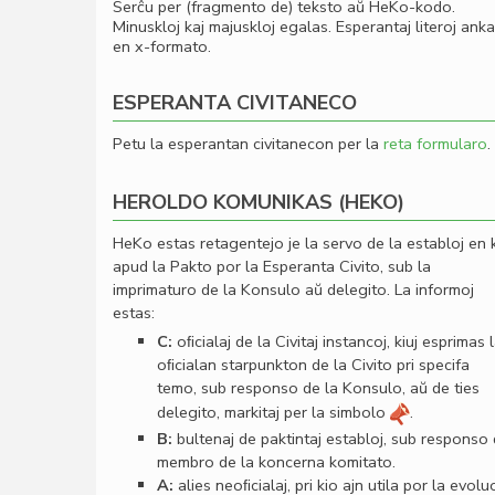
Serĉu per (fragmento de) teksto aŭ HeKo-kodo.
Minuskloj kaj majuskloj egalas. Esperantaj literoj ank
en x-formato.
ESPERANTA CIVITANECO
Petu la esperantan civitanecon per la
reta formularo
.
HEROLDO KOMUNIKAS (HEKO)
HeKo estas retagentejo je la servo de la establoj en 
apud la Pakto por la Esperanta Civito, sub la
imprimaturo de la Konsulo aŭ delegito. La informoj
estas:
C:
oﬁcialaj de la Civitaj instancoj, kiuj esprimas 
oﬁcialan starpunkton de la Civito pri specifa
temo, sub responso de la Konsulo, aŭ de ties
delegito, markitaj per la simbolo
.
B:
bultenaj de paktintaj establoj, sub responso
membro de la koncerna komitato.
A:
alies neoﬁcialaj, pri kio ajn utila por la evolu