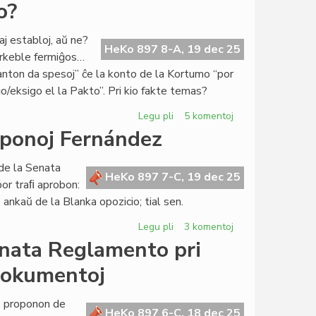
Lumoj
o?
kaj
ombroj
aj establoj, aŭ ne?
pri
HeKo 897 8-A, 19 dec 25
arkeble fermiĝos…
la
anton da spesoj” ĉe la konto de la Kortumo “por
4a
o/eksigo el la Pakto”. Pri kio fakte temas?
Virtuala
Kongreso
Legu pli
pri
5 komentoj
La
oponoj Fernández
estonta
Civito:
de la Senata
ĉu
HeKo 897 7-C, 19 dec 25
or traﬁ aprobon:
fortikaĵo?
ankaŭ de la Blanka opozicio; tial sen.
Legu pli
pri
3 komentoj
Forta
enata Reglamento pri
opozicio
dokumentoj
kontraŭ
la
proponoj
as proponon de
HeKo 897 6-C, 18 dec 25
Fernández