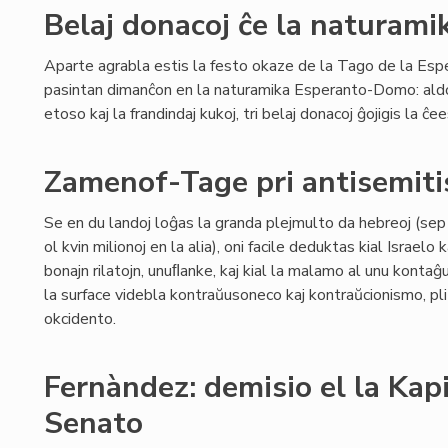
Belaj donacoj ĉe la naturam
Aparte agrabla estis la festo okaze de la Tago de la Esp
pasintan dimanĉon en la naturamika Esperanto-Domo: aldo
etoso kaj la frandindaj kukoj, tri belaj donacoj ĝojigis la ĉ
Zamenof-Tage pri antisemit
Se en du landoj loĝas la granda plejmulto da hebreoj (sep m
ol kvin milionoj en la alia), oni facile deduktas kial Israelo
bonajn rilatojn, unuﬂanke, kaj kial la malamo al unu kontaĝu
la surface videbla kontraŭusoneco kaj kontraŭcionismo, pl
okcidento.
Fernàndez: demisio el la Kapi
Senato