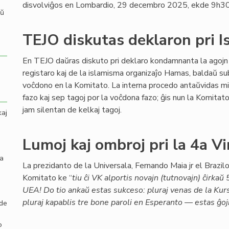
disvolviĝos en Lombardio, 29 decembro 2025, ekde 9h30
aŭ
TEJO diskutas deklaron pri I
En TEJO daŭras diskuto pri deklaro kondamnanta la agojn 
registaro kaj de la islamisma organizaĵo Hamas, baldaŭ s
voĉdono en la Komitato. La interna procedo antaŭvidas m
fazo kaj sep tagoj por la voĉdona fazo; ĝis nun la Komitat
jam silentan de kelkaj tagoj.
kaj
Lumoj kaj ombroj pri la 4a V
la
La prezidanto de la Universala, Fernando Maia jr el Brazilo,
Komitato ke “
tiu ĉi VK alportis novajn (tutnovajn) ĉirka
UEA! Do tio ankaŭ estas sukceso: pluraj venas de la Ku
pluraj kapablis tre bone paroli en Esperanto — estas ĝoj
 de
o