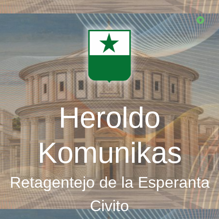
Skip
to
main
content
Heroldo
Komunikas
Retagentejo de la Esperanta
Civito