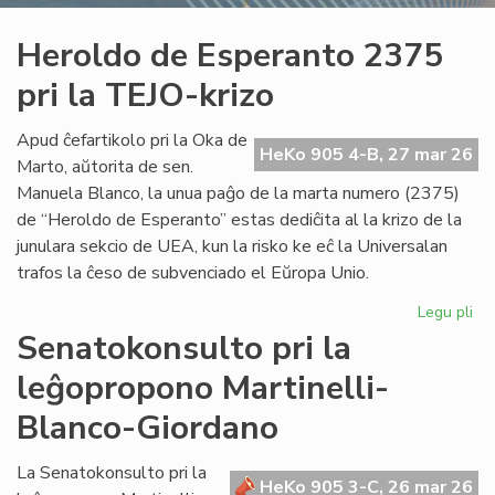
Heroldo de Esperanto 2375
pri la TEJO-krizo
Apud ĉefartikolo pri la Oka de
HeKo 905 4-B, 27 mar 26
Marto, aŭtorita de sen.
Manuela Blanco, la unua paĝo de la marta numero (2375)
de “Heroldo de Esperanto” estas dediĉita al la krizo de la
junulara sekcio de UEA, kun la risko ke eĉ la Universalan
trafos la ĉeso de subvenciado el Eŭropa Unio.
Legu pli
pri
He
Senatokonsulto pri la
de
leĝopropono Martinelli-
Es
23
Blanco-Giordano
pri
la
La Senatokonsulto pri la
TE
HeKo 905 3-C, 26 mar 26