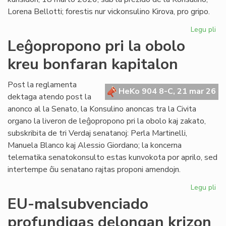
en
Lorena Bellotti; forestis nur vickonsulino Kirova, pro gripo.
ue
Legu pli
pri
La
Leĝopropono pri la obolo
Kap
kreu bonfaran kapitalon
ĝo
ra
pri
Post la reglamenta
HeKo 904 8-C, 21 mar 26
kr
dektaga atendo post la
akt
anonco al la Senato, la Konsulino anoncas tra la Civita
organo la liveron de leĝopropono pri la obolo kaj zakato,
subskribita de tri Verdaj senatanoj: Perla Martinelli,
Manuela Blanco kaj Alessio Giordano; la koncerna
telematika senatokonsulto estas kunvokota por aprilo, sed
intertempe ĉiu senatano rajtas proponi amendojn.
Legu pli
pri
Le
EU-malsubvenciado
pri
profundigas delongan krizon
la