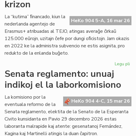
krizon
en
Pa
La “kutima” ﬁnancado, kiun la
HeKo 904 5-A, 16 mar 26
nederlanda agentejo de
Erasmus+ atribuadas al TEJO, atingas averaĝe ĉirkaŭ
125.000 eŭrojn, uzitajn ĉefe por dungi oﬁcistojn. Jam okazis
en 2022 ke la administra subvencio ne estis asignita, pro
redukto de la enlanda buĝeto.
Legu pli
pri
TE
Senata reglamento: unuaj
alf
indikoj el la laborkomisiono
fi
kri
La komisiono por la
HeKo 904 4-C, 15 mar 26
eventuala reformo de la
Senata reglamento, elektita de la Senato de la Esperanta
Civito kunsidanta en Pavio 29 decembro 2026 estas
laboranta malrapide kaj atente: gesenatanoj Fernández,
Kagina kaj Martinelli atingis la duan ĉapitron.