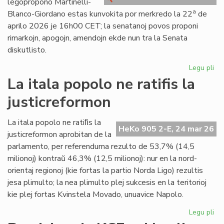
leĝopropono Martinelli-
kri
a
Blanco-Giordano estas kunvokita por merkredo la 22
de
aprilo 2026 je 16h00 CET; la senatanoj povos proponi
rimarkojn, apogojn, amendojn ekde nun tra la Senata
diskutlisto.
Legu pli
pri
Se
La itala popolo ne ratifis la
pri
justicreformon
la
le
Mar
La itala popolo ne ratiﬁs la
HeKo 905 2-E, 24 mar 26
Bl
justicreformon aprobitan de la
Gi
parlamento, per referenduma rezulto de 53,7% (14,5
milionoj) kontraŭ 46,3% (12,5 milionoj): nur en la nord-
orientaj regionoj (kie fortas la partio Norda Ligo) rezultis
jesa plimulto; la nea plimulto plej sukcesis en la teritorioj
kie plej fortas Kvinstela Movado, unuavice Napolo.
Legu pli
pri
La