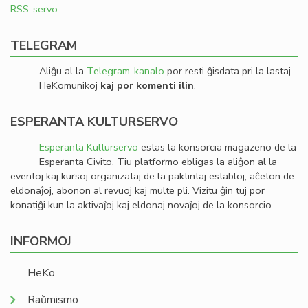
RSS-servo
TELEGRAM
Aliĝu al la
Telegram-kanalo
por resti ĝisdata pri la lastaj
HeKomunikoj
kaj por komenti ilin
.
ESPERANTA KULTURSERVO
Esperanta Kulturservo
estas la konsorcia magazeno de la
Esperanta Civito. Tiu platformo ebligas la aliĝon al la
eventoj kaj kursoj organizataj de la paktintaj establoj, aĉeton de
eldonaĵoj, abonon al revuoj kaj multe pli. Vizitu ĝin tuj por
konatiĝi kun la aktivaĵoj kaj eldonaj novaĵoj de la konsorcio.
INFORMOJ
HeKo
Raŭmismo