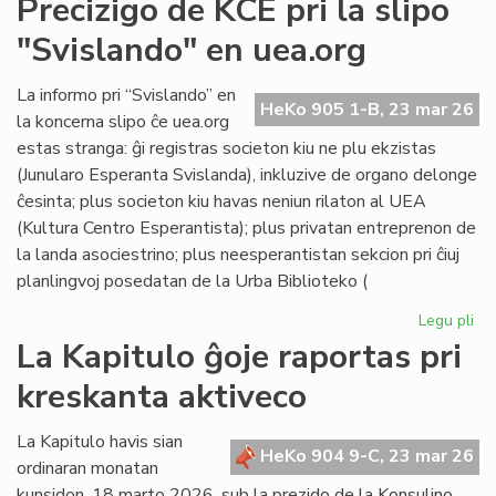
Precizigo de KCE pri la slipo
ita
"Svislando" en uea.org
po
ne
rat
La informo pri “Svislando” en
HeKo 905 1-B, 23 mar 26
la
la koncerna slipo ĉe uea.org
jus
estas stranga: ĝi registras societon kiu ne plu ekzistas
(Junularo Esperanta Svislanda), inkluzive de organo delonge
ĉesinta; plus societon kiu havas neniun rilaton al UEA
(Kultura Centro Esperantista); plus privatan entreprenon de
la landa asociestrino; plus neesperantistan sekcion pri ĉiuj
planlingvoj posedatan de la Urba Biblioteko (
Legu pli
pri
Pre
La Kapitulo ĝoje raportas pri
de
kreskanta aktiveco
KC
pri
la
La Kapitulo havis sian
HeKo 904 9-C, 23 mar 26
sli
ordinaran monatan
"S
kunsidon, 18 marto 2026, sub la prezido de la Konsulino,