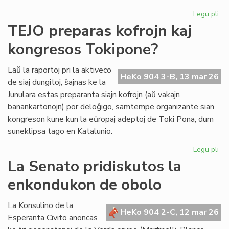
Legu pli
pri
Se
TEJO preparas kofrojn kaj
re
kongresos Tokipone?
un
ind
el
Laŭ la raportoj pri la aktiveco
HeKo 904 3-B, 13 mar 26
la
de siaj dungitoj, ŝajnas ke la
la
Junulara estas preparanta siajn kofrojn (aŭ vakajn
banankartonojn) por deloĝigo, samtempe organizante sian
kongreson kune kun la eŭropaj adeptoj de Toki Pona, dum
suneklipsa tago en Katalunio.
Legu pli
pri
TE
La Senato pridiskutos la
pr
enkondukon de obolo
kof
kaj
ko
La Konsulino de la
HeKo 904 2-C, 12 mar 26
To
Esperanta Civito anoncas