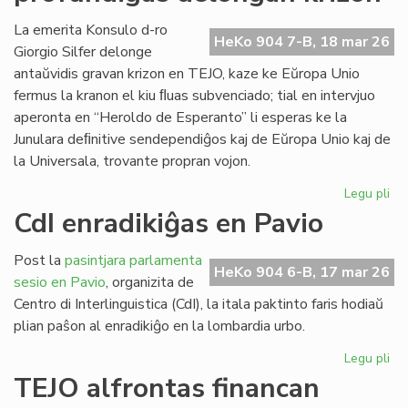
ob
kr
La emerita Konsulo d-ro
HeKo 904 7-B, 18 mar 26
bo
Giorgio Silfer delonge
kap
antaŭvidis gravan krizon en TEJO, kaze ke Eŭropa Unio
fermus la kranon el kiu ﬂuas subvenciado; tial en intervjuo
aperonta en “Heroldo de Esperanto” li esperas ke la
Junulara deﬁnitive sendependiĝos kaj de Eŭropa Unio kaj de
la Universala, trovante propran vojon.
Legu pli
pri
EU
CdI enradikiĝas en Pavio
ma
pr
Post la
pasintjara parlamenta
de
HeKo 904 6-B, 17 mar 26
sesio en Pavio
, organizita de
kri
Centro di Interlinguistica (CdI), la itala paktinto faris hodiaŭ
plian paŝon al enradikiĝo en la lombardia urbo.
Legu pli
pri
CdI
TEJO alfrontas financan
enr