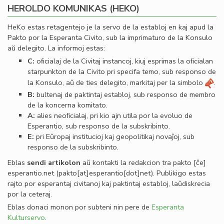
HEROLDO KOMUNIKAS (HEKO)
HeKo estas retagentejo je la servo de la establoj en kaj apud la
Pakto por la Esperanta Civito, sub la imprimaturo de la Konsulo
aŭ delegito. La informoj estas:
C:
oﬁcialaj de la Civitaj instancoj, kiuj esprimas la oﬁcialan
starpunkton de la Civito pri specifa temo, sub responso de
la Konsulo, aŭ de ties delegito, markitaj per la simbolo
.
B:
bultenaj de paktintaj establoj, sub responso de membro
de la koncerna komitato.
A:
alies neoﬁcialaj, pri kio ajn utila por la evoluo de
Esperantio, sub responso de la subskribinto.
E:
pri Eŭropaj institucioj kaj geopolitikaj novaĵoj, sub
responso de la subskribinto.
Eblas
sendi
artikolon
aŭ kontakti la redakcion tra
pakto
[ĉe]
esperantio
.
net
(pakto[at]esperantio[dot]net)
. Publikigo estas
rajto por esperantaj civitanoj kaj paktintaj establoj, laŭdiskrecia
por la ceteraj.
Eblas donaci monon por subteni nin pere de
Esperanta
Kulturservo
.