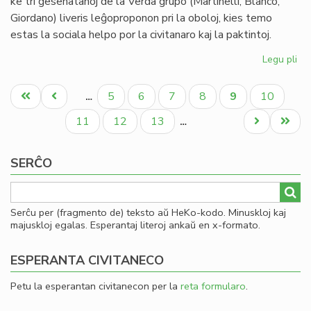
ke tri gesenatanoj de la Verda grupo (Martinelli, Blanco,
Giordano) liveris leĝoproponon pri la oboloj, kies temo
estas la sociala helpo por la civitanaro kaj la paktintoj.
Legu pli
pri
La
Pagination
Se
Unua
Antaŭa
Paĝo
Paĝo
Paĝo
Paĝo
Aktuala
Paĝo
5
6
7
8
9
10
…
pri
paĝo
paĝo
paĝo
la
Paĝo
Paĝo
Paĝo
Next
Last
11
12
13
…
en
page
page
de
SERĈO
ob
Serĉu per (fragmento de) teksto aŭ HeKo-kodo. Minuskloj kaj
majuskloj egalas. Esperantaj literoj ankaŭ en x-formato.
ESPERANTA CIVITANECO
Petu la esperantan civitanecon per la
reta formularo
.