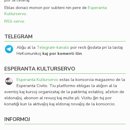
por la ceteraj.
Eblas donaci monon por subteni nin pere de
Esperanta
Kulturservo
.
RSS-servo
TELEGRAM
Aliĝu al la
Telegram-kanalo
por resti ĝisdata pri la lastaj
HeKomunikoj
kaj por komenti ilin
.
ESPERANTA KULTURSERVO
Esperanta Kulturservo
estas la konsorcia magazeno de la
Esperanta Civito. Tiu platformo ebligas la aliĝon al la
eventoj kaj kursoj organizataj de la paktintaj establoj, aĉeton de
eldonaĵoj, abonon al revuoj kaj multe pli. Vizitu ĝin tuj por
konatiĝi kun la aktivaĵoj kaj eldonaj novaĵoj de la konsorcio.
INFORMOJ