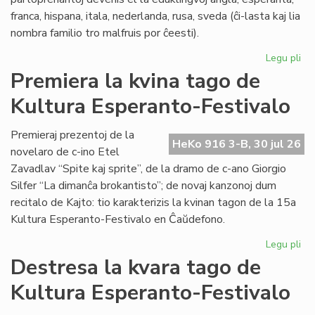
franca, hispana, itala, nederlanda, rusa, sveda (ĉi-lasta kaj lia
nombra familio tro malfruis por ĉeesti).
Legu pli
pri
Su
Premiera la kvina tago de
15
Kultura Esperanto-Festivalo
Kul
Es
Fes
Premieraj prezentoj de la
HeKo 916 3-B, 30 jul 26
novelaro de c-ino Etel
Zavadlav “Spite kaj sprite”, de la dramo de c-ano Giorgio
Silfer “La dimanĉa brokantisto”; de novaj kanzonoj dum
recitalo de Kajto: tio karakterizis la kvinan tagon de la 15a
Kultura Esperanto-Festivalo en Ĉaŭdefono.
Legu pli
pri
Pr
Destresa la kvara tago de
la
Kultura Esperanto-Festivalo
kvi
ta