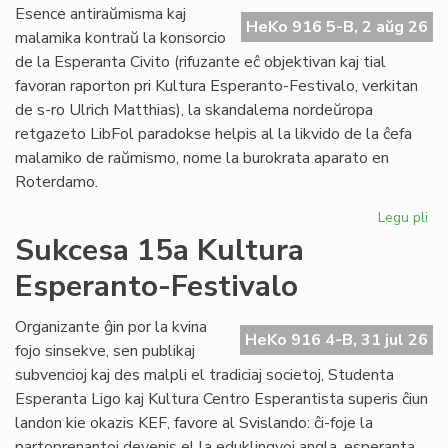
Do
Esence antiraŭmisma kaj
riv
HeKo 916 5-B, 2 aŭg 26
malamika kontraŭ la konsorcio
aŭ
de la Esperanta Civito (rifuzante eĉ objektivan kaj tial
riv
favoran raporton pri Kultura Esperanto-Festivalo, verkitan
de s-ro Ulrich Matthias), la skandalema nordeŭropa
retgazeto LibFol paradokse helpis al la likvido de la ĉefa
malamiko de raŭmismo, nome la burokrata aparato en
Roterdamo.
Legu pli
pri
La
Sukcesa 15a Kultura
pa
Esperanto-Festivalo
de
Lib
Organizante ĝin por la kvina
HeKo 916 4-B, 31 jul 26
fojo sinsekve, sen publikaj
subvencioj kaj des malpli el tradiciaj societoj, Studenta
Esperanta Ligo kaj Kultura Centro Esperantista superis ĉiun
landon kie okazis KEF, favore al Svislando: ĉi-foje la
partoprenantoj devenis el la eduklingvoj angla, esperanta,