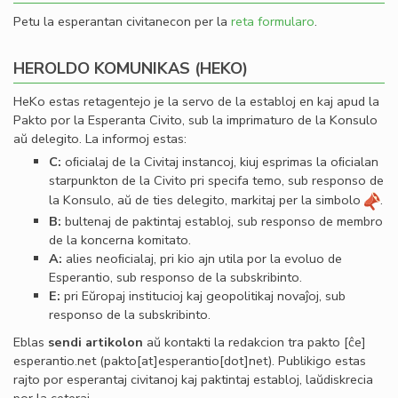
Petu la esperantan civitanecon per la
reta formularo
.
HEROLDO KOMUNIKAS (HEKO)
HeKo estas retagentejo je la servo de la establoj en kaj apud la
Pakto por la Esperanta Civito, sub la imprimaturo de la Konsulo
aŭ delegito. La informoj estas:
C:
oﬁcialaj de la Civitaj instancoj, kiuj esprimas la oﬁcialan
starpunkton de la Civito pri specifa temo, sub responso de
la Konsulo, aŭ de ties delegito, markitaj per la simbolo
.
B:
bultenaj de paktintaj establoj, sub responso de membro
de la koncerna komitato.
A:
alies neoﬁcialaj, pri kio ajn utila por la evoluo de
Esperantio, sub responso de la subskribinto.
E:
pri Eŭropaj institucioj kaj geopolitikaj novaĵoj, sub
responso de la subskribinto.
Eblas
sendi
artikolon
aŭ kontakti la redakcion tra
pakto
[ĉe]
esperantio
.
net
(pakto[at]esperantio[dot]net)
. Publikigo estas
rajto por esperantaj civitanoj kaj paktintaj establoj, laŭdiskrecia