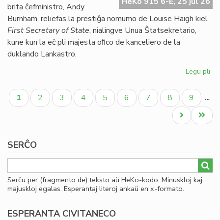
HeKo 915 6-E, 25 jul 26
UE
brita ĉefministro, Andy
se
Burnham, reliefas la prestiĝa nomumo de Louise Haigh kiel
ve
First Secretary of State
, nialingve Unua Ŝtatsekretario,
do
kune kun la eĉ pli majesta oﬁco de kanceliero de la
duklando Lankastro.
Legu pli
pri
Al
Pagination
pe
Aktuala
Paĝo
Paĝo
Paĝo
Paĝo
Paĝo
Paĝo
Paĝo
Paĝo
1
2
3
4
5
6
7
8
9
…
po
paĝo
kon
Next
Last
ko
page
page
SERĈO
Serĉu per (fragmento de) teksto aŭ HeKo-kodo. Minuskloj kaj
majuskloj egalas. Esperantaj literoj ankaŭ en x-formato.
ESPERANTA CIVITANECO