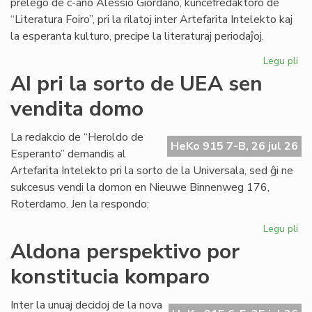
prelego de c-ano Alessio Giordano, kunĉefredaktoro de
“Literatura Foiro”, pri la rilatoj inter Artefarita Intelekto kaj
la esperanta kulturo, precipe la literaturaj periodaĵoj.
Legu pli
pri
Em
AI pri la sorto de UEA sen
un
vendita domo
ta
de
Kul
La redakcio de “Heroldo de
HeKo 915 7-B, 26 jul 26
Es
Esperanto” demandis al
Fes
Artefarita Intelekto pri la sorto de la Universala, sed ĝi ne
sukcesus vendi la domon en Nieuwe Binnenweg 176,
Roterdamo. Jen la respondo:
Legu pli
pri
AI
Aldona perspektivo por
pri
konstitucia komparo
la
sor
de
Inter la unuaj decidoj de la nova