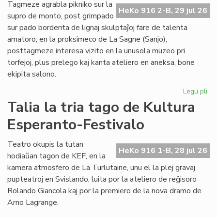
de
Tagmeze agrabla pikniko sur la
HeKo 916 2-B, 29 jul 26
Kul
supro de monto, post grimpado
Es
sur pado borderita de lignaj skulptaĵoj fare de talenta
Fes
amatoro, en la proksimeco de La Sagne (Sanjo);
posttagmeze interesa vizito en la unusola muzeo pri
torfejoj, plus prelego kaj kanta ateliero en aneksa, bone
ekipita salono.
Legu pli
pri
De
Talia la tria tago de Kultura
la
Esperanto-Festivalo
kv
ta
de
Teatro okupis la tutan
HeKo 916 1-B, 28 jul 26
Kul
hodiaŭan tagon de KEF, en la
Es
kamera atmosfero de La Turlutaine, unu el la plej gravaj
Fes
pupteatroj en Svislando, luita por la ateliero de reĝisoro
Rolando Giancola kaj por la premiero de la nova dramo de
Arno Lagrange.