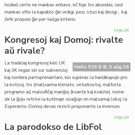
pri
hodiaŭ certe ne mankas enhavo, eĉ foje tro abundas, sed
lit
mankas ofte la kapablo ĝin ordigi, pesi, stuci kaj decigi… kaj
ĉefe proponi ĝin per taŭga kriterio.
Legu pli
pri
Lit
Kongresoj kaj Domoj: rivalte
Foi
aŭ rivale?
34
kul
ku
La tradiciaj kongresoj kiel UK
HeKo 916 6-B, 5 aŭg 26
kri
kaj IJK regas sin sur subvencioj
kaj nombra partoprenantaro, kio superas la handikapojn pro
la kotizoj, tro (mal)varma klimato, veturkostoj, malforta
programo aŭ malsuﬁĉaj manĝoj (kvante kaj kvalite), nome
de la ĝojo retrovi la kutimajn vizaĝojn en malsamaj lokoj; la
Esperanto-Domoj devas rezisti proponante la inverson.
Legu pli
pri
Ko
La parodokso de LibFol
kaj