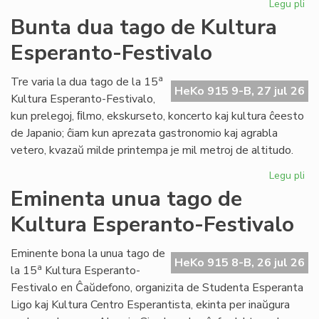
Legu pli
pri
Tal
Bunta dua tago de Kultura
la
Esperanto-Festivalo
tri
ta
de
a
Tre varia la dua tago de la 15
HeKo 915 9-B, 27 jul 26
Kul
Kultura Esperanto-Festivalo,
Es
kun prelegoj, ﬁlmo, ekskurseto, koncerto kaj kultura ĉeesto
Fes
de Japanio; ĉiam kun aprezata gastronomio kaj agrabla
vetero, kvazaŭ milde printempa je mil metroj de altitudo.
Legu pli
pri
Bu
Eminenta unua tago de
du
Kultura Esperanto-Festivalo
ta
de
Kul
Eminente bona la unua tago de
HeKo 915 8-B, 26 jul 26
Es
a
la 15
Kultura Esperanto-
Fes
Festivalo en Ĉaŭdefono, organizita de Studenta Esperanta
Ligo kaj Kultura Centro Esperantista, ekinta per inaŭgura