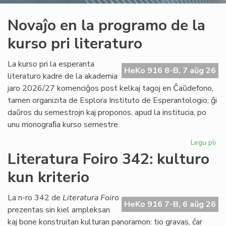
Novaĵo en la programo de la
kurso pri literaturo
La kurso pri la esperanta
HeKo 916 8-B, 7 aŭg 26
literaturo kadre de la akademia
jaro 2026/27 komenciĝos post kelkaj tagoj en Ĉaŭdefono,
tamen organizita de Esplora Instituto de Esperantologio; ĝi
daŭros du semestrojn kaj proponos, apud la institucia, po
unu monograﬁa kurso semestre.
Legu pli
pri
No
Literatura Foiro 342: kulturo
en
kun kriterio
la
pr
de
La n-ro 342 de
Literatura Foiro
HeKo 916 7-B, 6 aŭg 26
la
prezentas sin kiel ampleksan
ku
kaj bone konstruitan kulturan panoramon: tio gravas, ĉar