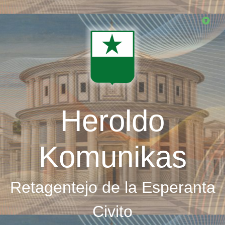
Skip
to
main
content
Heroldo
Komunikas
Retagentejo de la Esperanta
Civito