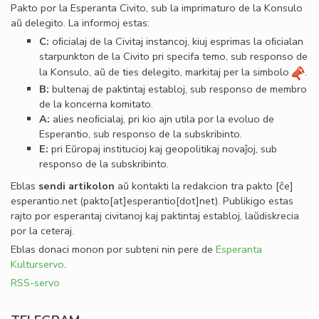
Pakto por la Esperanta Civito, sub la imprimaturo de la Konsulo
aŭ delegito. La informoj estas:
C:
oﬁcialaj de la Civitaj instancoj, kiuj esprimas la oﬁcialan
starpunkton de la Civito pri specifa temo, sub responso de
la Konsulo, aŭ de ties delegito, markitaj per la simbolo
.
B:
bultenaj de paktintaj establoj, sub responso de membro
de la koncerna komitato.
A:
alies neoﬁcialaj, pri kio ajn utila por la evoluo de
Esperantio, sub responso de la subskribinto.
E:
pri Eŭropaj institucioj kaj geopolitikaj novaĵoj, sub
responso de la subskribinto.
Eblas
sendi
artikolon
aŭ kontakti la redakcion tra
pakto
[ĉe]
esperantio
.
net
(pakto[at]esperantio[dot]net)
. Publikigo estas
rajto por esperantaj civitanoj kaj paktintaj establoj, laŭdiskrecia
por la ceteraj.
Eblas donaci monon por subteni nin pere de
Esperanta
Kulturservo
.
RSS-servo