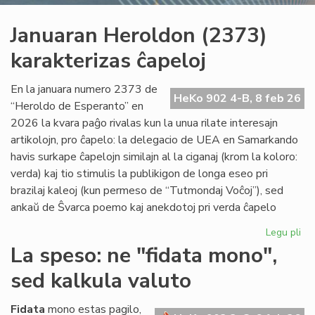
Januaran Heroldon (2373)
karakterizas ĉapeloj
En la januara numero 2373 de
HeKo 902 4-B, 8 feb 26
“Heroldo de Esperanto” en
2026 la kvara paĝo rivalas kun la unua rilate interesajn
artikolojn, pro ĉapelo: la delegacio de UEA en Samarkando
havis surkape ĉapelojn similajn al la ciganaj (krom la koloro:
verda) kaj tio stimulis la publikigon de longa eseo pri
brazilaj kaleoj (kun permeso de “Tutmondaj Voĉoj”), sed
ankaŭ de Ŝvarca poemo kaj anekdotoj pri verda ĉapelo
Legu pli
pri
Ja
La speso: ne "fidata mono",
He
sed kalkula valuto
(2
kar
ĉap
Fidata
mono estas pagilo,