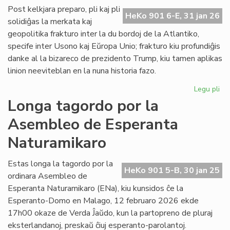
ĉe
Post kelkjara preparo, pli kaj pli
HeKo 901 6-E, 31 jan 26
la
solidiĝas la merkata kaj
ita
geopolitika frakturo inter la du bordoj de la Atlantiko,
Pa
specife inter Usono kaj Eŭropa Unio; frakturo kiu profundiĝis
danke al la bizareco de prezidento Trump, kiu tamen aplikas
linion neeviteblan en la nuna historia fazo.
Legu pli
pri
Geo
Longa tagordo por la
sc
Asembleo de Esperanta
pli
kaj
Naturamikaro
pli
kon
Estas longa la tagordo por la
ĉe
HeKo 901 5-B, 30 jan 25
ordinara Asembleo de
la
Atl
Esperanta Naturamikaro (ENa), kiu kunsidos ĉe la
Esperanto-Domo en Malago, 12 februaro 2026 ekde
17h00 okaze de Verda Ĵaŭdo, kun la partopreno de pluraj
eksterlandanoj, preskaŭ ĉiuj esperanto-parolantoj.