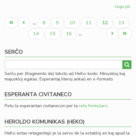
Legu pli
pri
Kia
Pagination
CD
Unua
Antaŭa
Paĝo
Paĝo
Paĝo
Paĝo
Aktuala
Paĝo
8
9
10
11
12
13
…
en
paĝo
paĝo
paĝo
20
Paĝo
Paĝo
Paĝo
Next
Last
14
15
16
…
page
page
SERĈO
Serĉu per (fragmento de) teksto aŭ HeKo-kodo. Minuskloj kaj
majuskloj egalas. Esperantaj literoj ankaŭ en x-formato.
ESPERANTA CIVITANECO
Petu la esperantan civitanecon per la
reta formularo
.
HEROLDO KOMUNIKAS (HEKO)
HeKo estas retagentejo je la servo de la establoj en kaj apud la