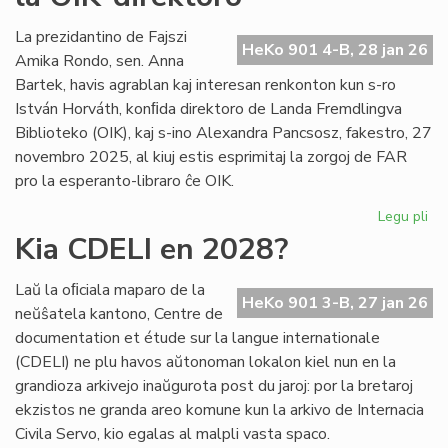
int
tiel
La prezidantino de Fajszi
HeKo 901 4-B, 28 jan 26
en
Amika Rondo, sen. Anna
Ro
Bartek, havis agrablan kaj interesan renkonton kun s-ro
István Horváth, konﬁda direktoro de Landa Fremdlingva
Biblioteko (OIK), kaj s-ino Alexandra Pancsosz, fakestro, 27
novembro 2025, al kiuj estis esprimitaj la zorgoj de FAR
pro la esperanto-libraro ĉe OIK.
Legu pli
pri
Gr
Kia CDELI en 2028?
re
de
Laŭ la oﬁciala maparo de la
FA
HeKo 901 3-B, 27 jan 26
neŭŝatela kantono, Centre de
ku
documentation et étude sur la langue internationale
la
(CDELI) ne plu havos aŭtonoman lokalon kiel nun en la
OI
grandioza arkivejo inaŭgurota post du jaroj: por la bretaroj
dir
ekzistos ne granda areo komune kun la arkivo de Internacia
Civila Servo, kio egalas al malpli vasta spaco.