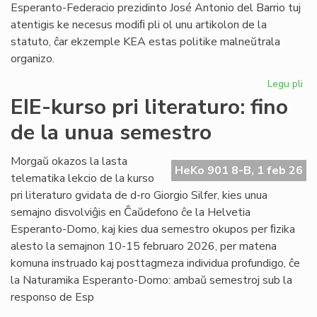
Esperanto-Federacio prezidinto José Antonio del Barrio tuj
atentigis ke necesus modiﬁ pli ol unu artikolon de la
statuto, ĉar ekzemple KEA estas politike malneŭtrala
organizo.
Legu pli
pri
Ba
EIE-kurso pri literaturo: fino
kaj
de la unua semestro
Ma
ten
en
Morgaŭ okazos la lasta
HeKo 901 8-B, 1 feb 26
la
telematika lekcio de la kurso
Un
pri literaturo gvidata de d-ro Giorgio Silfer, kies unua
semajno disvolviĝis en Ĉaŭdefono ĉe la Helvetia
Esperanto-Domo, kaj kies dua semestro okupos per ﬁzika
alesto la semajnon 10-15 februaro 2026, per matena
komuna instruado kaj posttagmeza individua profundigo, ĉe
la Naturamika Esperanto-Domo: ambaŭ semestroj sub la
responso de Esp