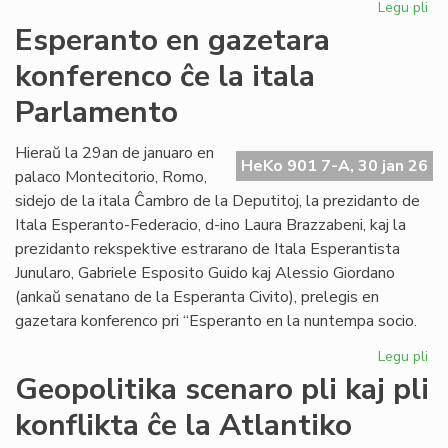
Legu pli
pri
EIE
Esperanto en gazetara
ku
konferenco ĉe la itala
pri
lit
Parlamento
fin
de
Hieraŭ la 29an de januaro en
la
HeKo 901 7-A, 30 jan 26
palaco Montecitorio, Romo,
un
se
sidejo de la itala Ĉambro de la Deputitoj, la prezidanto de
Itala Esperanto-Federacio, d-ino Laura Brazzabeni, kaj la
prezidanto rekspektive estrarano de Itala Esperantista
Junularo, Gabriele Esposito Guido kaj Alessio Giordano
(ankaŭ senatano de la Esperanta Civito), prelegis en
gazetara konferenco pri “Esperanto en la nuntempa socio.
Legu pli
pri
Es
Geopolitika scenaro pli kaj pli
en
konflikta ĉe la Atlantiko
ga
ko