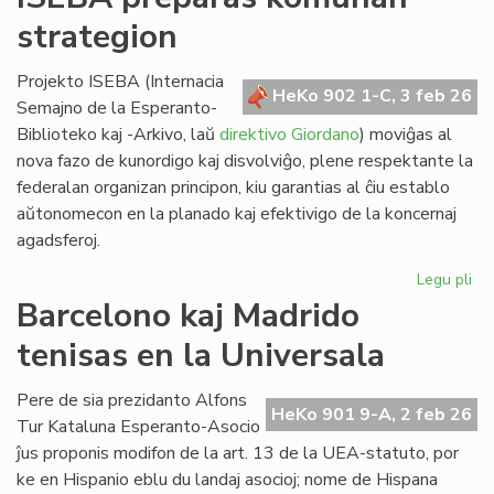
lin
strategion
po
ve
nat
Projekto ISEBA (Internacia
HeKo 902 1-C, 3 feb 26
bo
Semajno de la Esperanto-
al
Biblioteko kaj -Arkivo, laŭ
direktivo Giordano
) moviĝas al
NA
nova fazo de kunordigo kaj disvolviĝo, plene respektante la
federalan organizan principon, kiu garantias al ĉiu establo
aŭtonomecon en la planado kaj efektivigo de la koncernaj
agadsferoj.
Legu pli
pri
IS
Barcelono kaj Madrido
pr
tenisas en la Universala
ko
str
Pere de sia prezidanto Alfons
HeKo 901 9-A, 2 feb 26
Tur Kataluna Esperanto-Asocio
ĵus proponis modifon de la art. 13 de la UEA-statuto, por
ke en Hispanio eblu du landaj asocioj; nome de Hispana