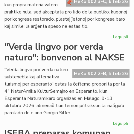
HeKo 902 3-C, 6 feb 26
kun propra materia valoro
praktike nula, sed akceptata pro ﬁdo de la publiko: kuponoj
por kongresa restoracio, plastaj ĵetonoj por kongresa baro
kaj simile; la arĝenta speso ne estas tio.
Legu pli
pri
La
"Verda lingvo por verda
sp
naturo": bonvenon al NAKSE
ne
"fi
mo
“Verda lingvo por verda naturo:
HeKo 902 2-B, 5 feb 26
se
subtenebla kaj alternativa
kal
turismoj per esperanto” estas la ĉeftemo proponita por la
val
a
4
NaturAmika KulturSemajno en Esperanto, kiun
Esperanta Naturamikaro organizas en Malago, 9-13
oktobro 2026: almenaŭ tiun temon pritrakson la inaŭgura
parolado de c-ano Giorgio Silfer.
Legu pli
pri
"V
ISEBA preparas komunan