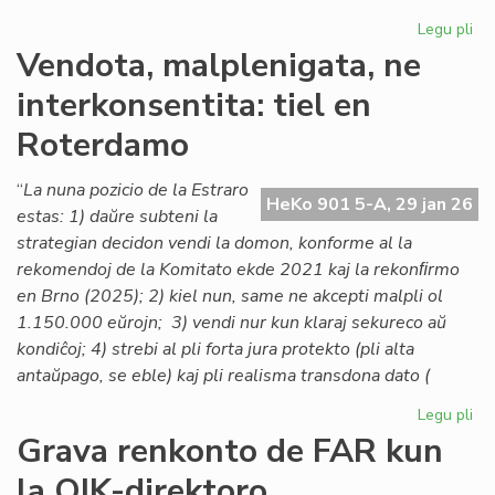
Legu pli
pri
Lo
Vendota, malplenigata, ne
ta
interkonsentita: tiel en
po
la
Roterdamo
As
de
“
La nuna pozicio de la Estraro
Es
HeKo 901 5-A, 29 jan 26
estas: 1) daŭre subteni la
Na
strategian decidon vendi la domon, konforme al la
rekomendoj de la Komitato ekde 2021 kaj la rekonﬁrmo
en Brno (2025); 2) kiel nun, same ne akcepti malpli ol
1.150.000 eŭrojn; 3) vendi nur kun klaraj sekureco aŭ
kondiĉoj; 4) strebi al pli forta jura protekto (pli alta
antaŭpago, se eble) kaj pli realisma transdona dato (
Legu pli
pri
Ve
Grava renkonto de FAR kun
mal
la OIK-direktoro
ne