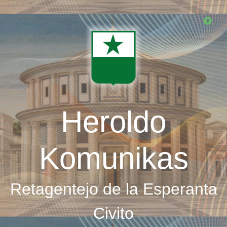
Skip
to
main
content
Heroldo
Komunikas
Retagentejo de la Esperanta
Civito