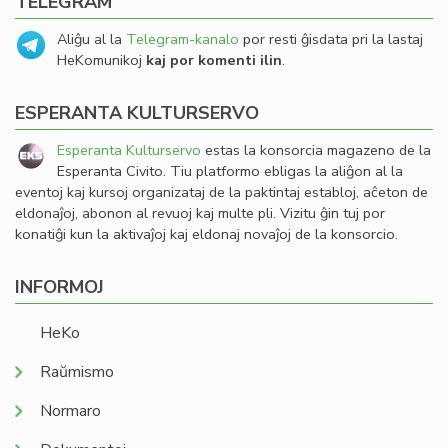
TELEGRAM
Aliĝu al la
Telegram-kanalo
por resti ĝisdata pri la lastaj
HeKomunikoj
kaj por komenti ilin
.
ESPERANTA KULTURSERVO
Esperanta Kulturservo
estas la konsorcia magazeno de la
Esperanta Civito. Tiu platformo ebligas la aliĝon al la
eventoj kaj kursoj organizataj de la paktintaj establoj, aĉeton de
eldonaĵoj, abonon al revuoj kaj multe pli. Vizitu ĝin tuj por
konatiĝi kun la aktivaĵoj kaj eldonaj novaĵoj de la konsorcio.
INFORMOJ
HeKo
Raŭmismo
Normaro