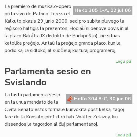
Ba
La premiero de muzikalo-opero
HeKo 305 1-A, 02 jul 06
kaj
pri la vivo de Patrino Tereza el
tiu
Kalkuto okazis 29 junio 2006, sed pro subita pluvego la
de
reĝisoro haltigis la prezenton. Hodiaŭ ni denove povis iri al
UE
la placo Bakáts (IX distrikto de Budapeŝto), kie situas
katolika preĝejo. Antaŭ la preĝejo granda placo, kun la
podio kaj la sidlokoj al subĉielaj kulturaj programeroj.
Legu pli
pri
Pr
Parlamenta sesio en
de
Svislando
"Kr
po
am
La lasta parlamenta sesio
HeKo 304 8-C, 30 jun 06
pri
en la unua mandato de la
Pat
Civita Senato estos formale kunvokita post kelkaj tagoj
Te
fare de la Konsulo, prof. d-ro hab. Walter Zelazny, kiu
dissendos la tagordon al ĉiuj parlamentanoj.
Legu pli
pri