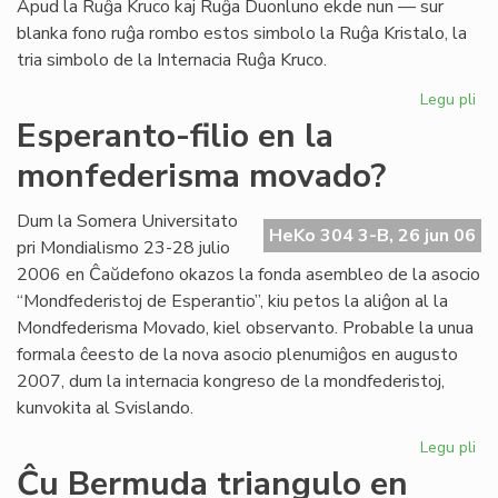
Apud la Ruĝa Kruco kaj Ruĝa Duonluno ekde nun — sur
blanka fono ruĝa rombo estos simbolo la Ruĝa Kristalo, la
tria simbolo de la Internacia Ruĝa Kruco.
Legu pli
pri
La
Esperanto-filio en la
tri
monfederisma movado?
em
de
la
Dum la Somera Universitato
HeKo 304 3-B, 26 jun 06
Ru
pri Mondialismo 23-28 julio
Kr
2006 en Ĉaŭdefono okazos la fonda asembleo de la asocio
“Mondfederistoj de Esperantio”, kiu petos la aliĝon al la
Mondfederisma Movado, kiel observanto. Probable la unua
formala ĉeesto de la nova asocio plenumiĝos en augusto
2007, dum la internacia kongreso de la mondfederistoj,
kunvokita al Svislando.
Legu pli
pri
Es
Ĉu Bermuda triangulo en
fili