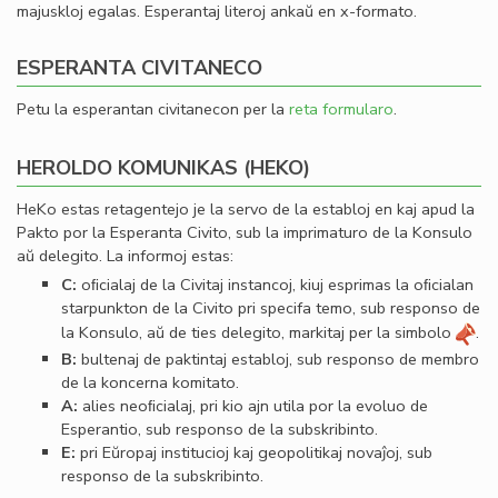
majuskloj egalas. Esperantaj literoj ankaŭ en x-formato.
ESPERANTA CIVITANECO
Petu la esperantan civitanecon per la
reta formularo
.
HEROLDO KOMUNIKAS (HEKO)
HeKo estas retagentejo je la servo de la establoj en kaj apud la
Pakto por la Esperanta Civito, sub la imprimaturo de la Konsulo
aŭ delegito. La informoj estas:
C:
oﬁcialaj de la Civitaj instancoj, kiuj esprimas la oﬁcialan
starpunkton de la Civito pri specifa temo, sub responso de
la Konsulo, aŭ de ties delegito, markitaj per la simbolo
.
B:
bultenaj de paktintaj establoj, sub responso de membro
de la koncerna komitato.
A:
alies neoﬁcialaj, pri kio ajn utila por la evoluo de
Esperantio, sub responso de la subskribinto.
E:
pri Eŭropaj institucioj kaj geopolitikaj novaĵoj, sub
responso de la subskribinto.