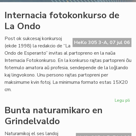
Internacia fotokonkurso de
La Ondo
Post ok sukcesaj konkursoj
HeKo 305 3-A, 07 jul 06
(ekde 1998) la redakcio de “La
Ondo de Esperanto” invitas al partopreno en la naŭa
Internacia Fotokonkurso. En la konkurso rajtas partopreni ĉiu
fotemulo amatora aŭ profesia, sendepende de la loĝlando
kaj lingvokono. Unu persono rajtas partopreni per
maksimume kvin fotoj. La minimuma formato estas 15X20
cm.
Legu pli
pri
Int
Bunta naturamikaro en
fo
Grindelvaldo
de
La
On
Naturamikoj el ses landoj