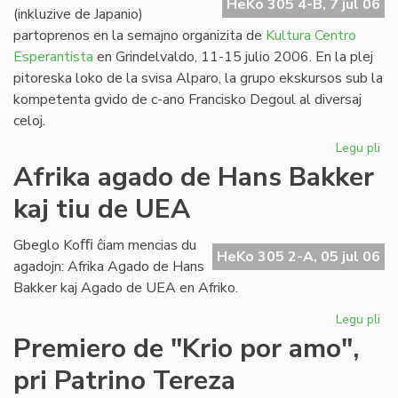
HeKo 305 4-B, 7 jul 06
(inkluzive de Japanio)
partoprenos en la semajno organizita de
Kultura Centro
Esperantista
en Grindelvaldo, 11-15 julio 2006. En la plej
pitoreska loko de la svisa Alparo, la grupo ekskursos sub la
kompetenta gvido de c-ano Francisko Degoul al diversaj
celoj.
Legu pli
pri
Bu
Afrika agado de Hans Bakker
na
kaj tiu de UEA
en
Gr
Gbeglo Koﬃ ĉiam mencias du
HeKo 305 2-A, 05 jul 06
agadojn: Afrika Agado de Hans
Bakker kaj Agado de UEA en Afriko.
Legu pli
pri
Afr
Premiero de "Krio por amo",
ag
pri Patrino Tereza
de
Ha