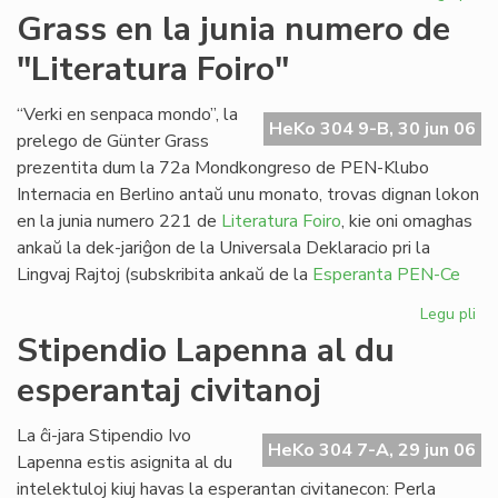
Pa
Grass en la junia numero de
ses
"Literatura Foiro"
en
Sv
“Verki en senpaca mondo”, la
HeKo 304 9-B, 30 jun 06
prelego de Günter Grass
prezentita dum la 72a Mondkongreso de PEN-Klubo
Internacia en Berlino antaŭ unu monato, trovas dignan lokon
en la junia numero 221 de
Literatura Foiro
, kie oni omaghas
ankaŭ la dek-jariĝon de la Universala Deklaracio pri la
Lingvaj Rajtoj (subskribita ankaŭ de la
Esperanta PEN-Ce
Legu pli
pri
Gr
Stipendio Lapenna al du
en
esperantaj civitanoj
la
jun
nu
La ĉi-jara Stipendio Ivo
HeKo 304 7-A, 29 jun 06
de
Lapenna estis asignita al du
"Li
intelektuloj kiuj havas la esperantan civitanecon: Perla