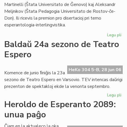
Foi
Martinelli (Ŝtata Universitato de Ĝenovo) kaj Aleksandr
Meljnikov (Ŝtata Pedagogia Universitato de Rostov-ĉe-
Don). Ili ricevis la premion pro disertacioj pri temo
esperantologia-interlingvistika.
Legu pli
pri
Sti
Baldaŭ 24a sezono de Teatro
La
Espero
al
du
es
HeKo 304 5-B, 28 jun 06
civ
Komence de junio ﬁniĝis la 23a
sezono de Teatro Espero en Varsovio. TEV intencas daŭrigi
prezenton de spektakloj ekde la venonta septembro.
Legu pli
pri
Ba
Heroldo de Esperanto 2089:
24
unua paĝo
se
de
Te
Ĉiam en la aktualeco la oka