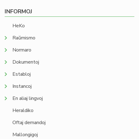
INFORMOJ
HeKo
Raŭmismo
Normaro
Dokumentoj
Establoj
Instancoj
En aliaj lingvoj
Heraldiko
Oftaj demandoj
Mallongigoj