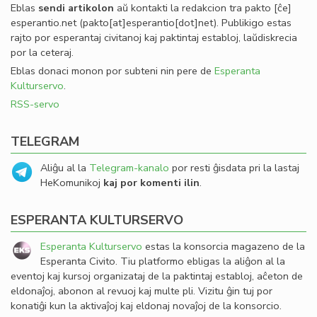
Eblas
sendi
artikolon
aŭ kontakti la redakcion tra
pakto
[ĉe]
esperantio
.
net
(pakto[at]esperantio[dot]net)
. Publikigo estas
rajto por esperantaj civitanoj kaj paktintaj establoj, laŭdiskrecia
por la ceteraj.
Eblas donaci monon por subteni nin pere de
Esperanta
Kulturservo
.
RSS-servo
TELEGRAM
Aliĝu al la
Telegram-kanalo
por resti ĝisdata pri la lastaj
HeKomunikoj
kaj por komenti ilin
.
ESPERANTA KULTURSERVO
Esperanta Kulturservo
estas la konsorcia magazeno de la
Esperanta Civito. Tiu platformo ebligas la aliĝon al la
eventoj kaj kursoj organizataj de la paktintaj establoj, aĉeton de
eldonaĵoj, abonon al revuoj kaj multe pli. Vizitu ĝin tuj por
konatiĝi kun la aktivaĵoj kaj eldonaj novaĵoj de la konsorcio.