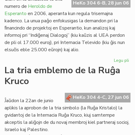
HeKo 304 6-B, 28 jun 06
Es
numero de
Heroldo de
Esperanto
en 2006, aperanta kun regula trisemajna
kadenco. La unua paĝo enfokusigas la demandon pri la
ﬁnancindo de projektoj en Esperantio, kun analizoj kaj
informoj pri “Indiĝenaj Dialogoj” (kiu kaŭzis al UEA perdon
de pli ol 17.000 euroj), pri Internacia Televido (kiu ĝis nun
elsuĉis eble 25.000 eŭrojn) kaj alio.
Legu pli
pri
He
La tria emblemo de la Ruĝa
de
Kruco
Es
20
un
HeKo 304 4-C, 27 jun 06
pa
Ĵaŭdon la 22an de junio
aplikis la aprobon de la tria simbolo (la Ruĝa Kristalo) la
gvidantoj de la Internacia Ruĝa Kruco, kiuj samtempe
akceptis la aliĝojn de du novaj membroj kiel partneraj socioj,
Israelo kaj Palestino.