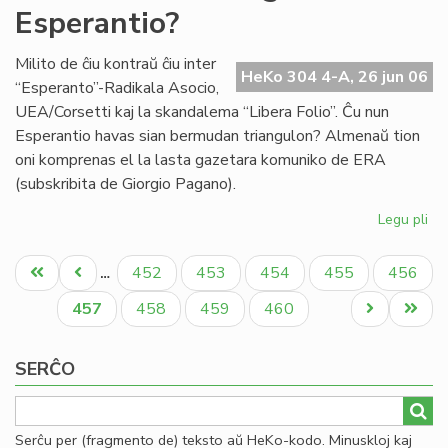
Esperantio?
en
la
mo
Milito de ĉiu kontraŭ ĉiu inter
HeKo 304 4-A, 26 jun 06
mo
“Esperanto”-Radikala Asocio,
UEA/Corsetti kaj la skandalema “Libera Folio”. Ĉu nun
Esperantio havas sian bermudan triangulon? Almenaŭ tion
oni komprenas el la lasta gazetara komuniko de ERA
(subskribita de Giorgio Pagano).
Legu pli
pri
Ĉu
Pagination
Be
Unua
Antaŭa
Paĝo
Paĝo
Paĝo
Paĝo
Paĝo
452
453
454
455
456
…
tri
paĝo
paĝo
en
Aktuala
Paĝo
Paĝo
Paĝo
Next
Last
457
458
459
460
Es
paĝo
page
page
SERĈO
Serĉu per (fragmento de) teksto aŭ HeKo-kodo. Minuskloj kaj