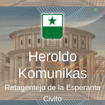
Skip
to
main
content
Heroldo
Komunikas
Retagentejo de la Esperanta
Civito