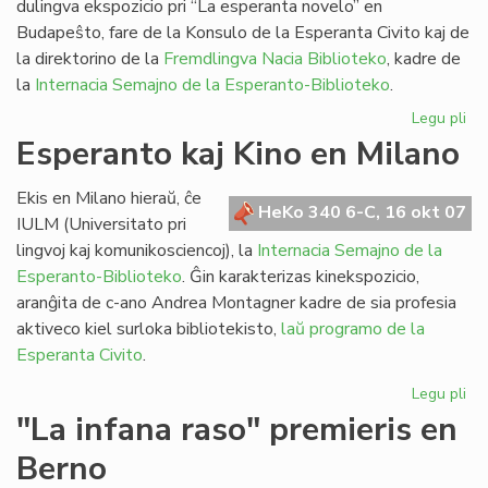
dulingva ekspozicio pri “La esperanta novelo” en
Budapeŝto, fare de la Konsulo de la Esperanta Civito kaj de
la direktorino de la
Fremdlingva Nacia Biblioteko
, kadre de
la
Internacia Semajno de la Esperanto-Biblioteko
.
Legu pli
pri
Eks
Esperanto kaj Kino en Milano
pri
la
Ekis en Milano hieraŭ, ĉe
es
HeKo 340 6-C, 16 okt 07
IULM (Universitato pri
no
lingvoj kaj komunikosciencoj), la
Internacia Semajno de la
Esperanto-Biblioteko
. Ĝin karakterizas kinekspozicio,
aranĝita de c-ano Andrea Montagner kadre de sia profesia
aktiveco kiel surloka bibliotekisto,
laŭ programo de la
Esperanta Civito
.
Legu pli
pri
Es
"La infana raso" premieris en
kaj
Berno
Ki
en