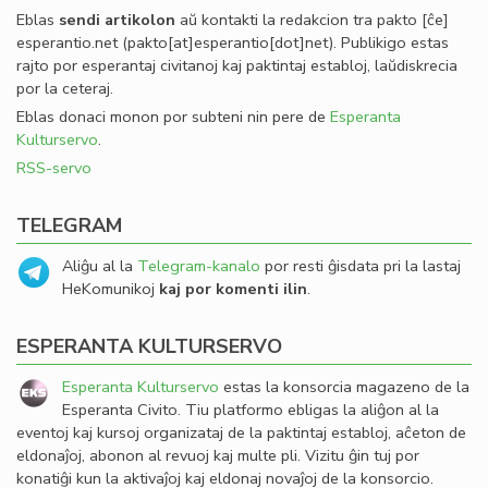
Eblas
sendi
artikolon
aŭ kontakti la redakcion tra
pakto
[ĉe]
esperantio
.
net
(pakto[at]esperantio[dot]net)
. Publikigo estas
rajto por esperantaj civitanoj kaj paktintaj establoj, laŭdiskrecia
por la ceteraj.
Eblas donaci monon por subteni nin pere de
Esperanta
Kulturservo
.
RSS-servo
TELEGRAM
Aliĝu al la
Telegram-kanalo
por resti ĝisdata pri la lastaj
HeKomunikoj
kaj por komenti ilin
.
ESPERANTA KULTURSERVO
Esperanta Kulturservo
estas la konsorcia magazeno de la
Esperanta Civito. Tiu platformo ebligas la aliĝon al la
eventoj kaj kursoj organizataj de la paktintaj establoj, aĉeton de
eldonaĵoj, abonon al revuoj kaj multe pli. Vizitu ĝin tuj por
konatiĝi kun la aktivaĵoj kaj eldonaj novaĵoj de la konsorcio.