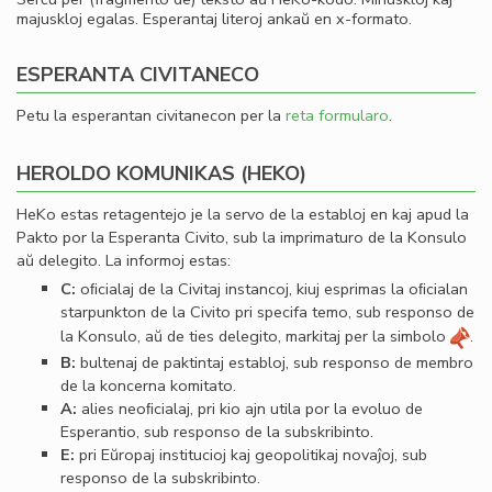
majuskloj egalas. Esperantaj literoj ankaŭ en x-formato.
ESPERANTA CIVITANECO
Petu la esperantan civitanecon per la
reta formularo
.
HEROLDO KOMUNIKAS (HEKO)
HeKo estas retagentejo je la servo de la establoj en kaj apud la
Pakto por la Esperanta Civito, sub la imprimaturo de la Konsulo
aŭ delegito. La informoj estas:
C:
oﬁcialaj de la Civitaj instancoj, kiuj esprimas la oﬁcialan
starpunkton de la Civito pri specifa temo, sub responso de
la Konsulo, aŭ de ties delegito, markitaj per la simbolo
.
B:
bultenaj de paktintaj establoj, sub responso de membro
de la koncerna komitato.
A:
alies neoﬁcialaj, pri kio ajn utila por la evoluo de
Esperantio, sub responso de la subskribinto.
E:
pri Eŭropaj institucioj kaj geopolitikaj novaĵoj, sub
responso de la subskribinto.