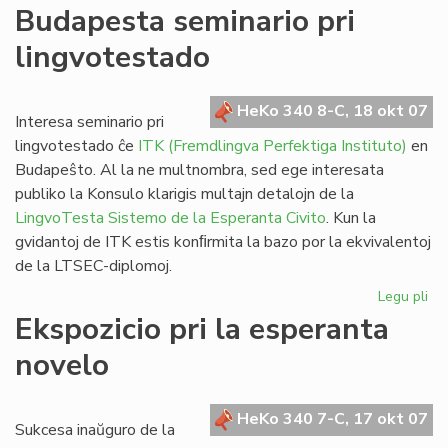
De
Budapesta seminario pri
Vik
lingvotestado
al
@-
libr
HeKo 340 8-C, 18 okt 07
blu
Interesa seminario pri
kaj
lingvotestado ĉe
ITK (Fremdlingva Perfektiga Instituto)
en
da
Budapeŝto. Al la ne multnombra, sed ege interesata
publiko la Konsulo klarigis multajn detalojn de la
LingvoTesta Sistemo de la Esperanta Civito
. Kun la
gvidantoj de ITK estis konﬁrmita la bazo por la ekvivalentoj
de la LTSEC-diplomoj.
Legu pli
pri
Bu
Ekspozicio pri la esperanta
se
novelo
pri
li
HeKo 340 7-C, 17 okt 07
Sukcesa inaŭguro de la