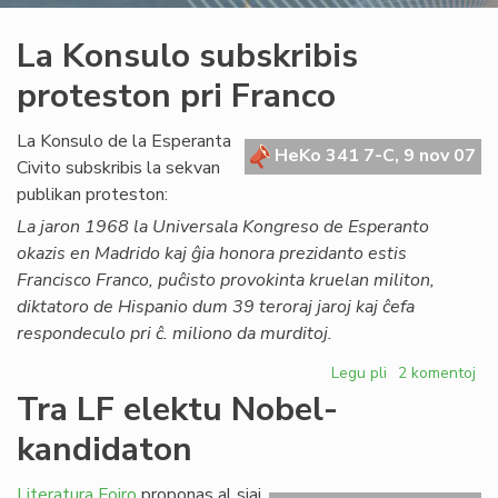
La Konsulo subskribis
proteston pri Franco
La Konsulo de la Esperanta
HeKo 341 7-C, 9 nov 07
Civito subskribis la sekvan
publikan proteston:
La jaron 1968 la Universala Kongreso de Esperanto
okazis en Madrido kaj ĝia honora prezidanto estis
Francisco Franco, puĉisto provokinta kruelan militon,
diktatoro de Hispanio dum 39 teroraj jaroj kaj ĉefa
respondeculo pri ĉ. miliono da murditoj.
Legu pli
pri
2 komentoj
La
Tra LF elektu Nobel-
Konsulo
kandidaton
subskribis
proteston
pri
Literatura Foiro
proponas al siaj