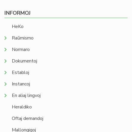
INFORMOJ
HeKo
Raŭmismo
Normaro
Dokumentoj
Establoj
Instancoj
En aliaj lingvoj
Heraldiko
Oftaj demandoj
Mallongigoj