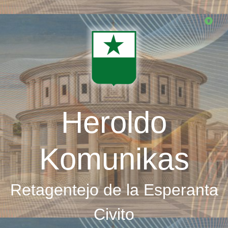
Skip
to
main
content
Heroldo
Komunikas
Retagentejo de la Esperanta
Civito