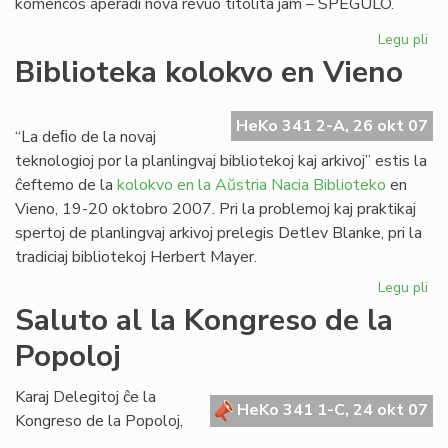
komencos aperadi nova revuo titolita jam – SPEGULO.
Legu pli
pri
"S
Biblioteka kolokvo en Vieno
no
re
el
HeKo 341 2-A, 26 okt 07
“La deﬁo de la novaj
Po
teknologioj por la planlingvaj bibliotekoj kaj arkivoj” estis la
ĉeftemo de la
kolokvo en la Aŭstria Nacia Biblioteko
en
Vieno, 19-20 oktobro 2007. Pri la problemoj kaj praktikaj
spertoj de planlingvaj arkivoj prelegis Detlev Blanke, pri la
tradiciaj bibliotekoj Herbert Mayer.
Legu pli
pri
Bib
Saluto al la Kongreso de la
ko
Popoloj
en
Vi
Karaj Delegitoj ĉe la
HeKo 341 1-C, 24 okt 07
Kongreso de la Popoloj,