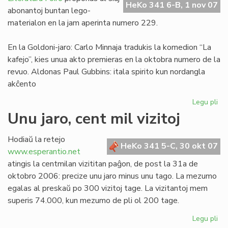
HeKo 341 6-B, 1 nov 07
Franco
abonantoj buntan lego-
materialon en la jam aperinta numero 229.
En la Goldoni-jaro: Carlo Minnaja tradukis la komedion “La
kafejo”, kies unua akto premieras en la oktobra numero de la
revuo. Aldonas Paul Gubbins: itala spirito kun nordangla
akĉento
Legu pli
pri
Tr
Unu jaro, cent mil vizitoj
LF
ele
Hodiaŭ la retejo
No
HeKo 341 5-C, 30 okt 07
www.esperantio.net
ka
atingis la centmilan vizititan paĝon, de post la 31a de
oktobro 2006: precize unu jaro minus unu tago. La mezumo
egalas al preskaŭ po 300 vizitoj tage. La vizitantoj mem
superis 74.000, kun mezumo de pli ol 200 tage.
Legu pli
pri