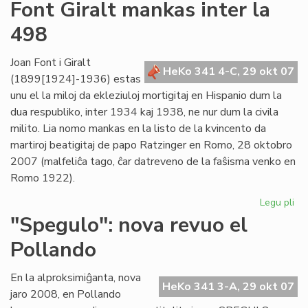
Un
Font Giralt mankas inter la
jar
498
ce
mil
viz
Joan Font i Giralt
HeKo 341 4-C, 29 okt 07
(1899[1924]-1936) estas
unu el la miloj da ekleziuloj mortigitaj en Hispanio dum la
dua respubliko, inter 1934 kaj 1938, ne nur dum la civila
milito. Lia nomo mankas en la listo de la kvincento da
martiroj beatigitaj de papo Ratzinger en Romo, 28 oktobro
2007 (malfeliĉa tago, ĉar datreveno de la faŝisma venko en
Romo 1922).
Legu pli
pri
Fo
"Spegulo": nova revuo el
Gir
Pollando
ma
int
la
En la alproksimiĝanta, nova
HeKo 341 3-A, 29 okt 07
49
jaro 2008, en Pollando