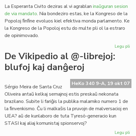
La Esperanta Civito deziras al vi agrablan
inaŭguran sesion
de via mandato
. Nia bondeziro estas, ke la Kongreso de la
Popoloj ﬁnﬁne evoluos kiel efektiva monda parlamento. Ke
la Kongreso de la Popoloj estu do multe pli ol la estraro
de opinimovado.
Legu pli
pri
Sa
De Vikipedio al @-librejoj:
al
blufoj kaj danĝeroj
la
Ko
de
HeKo 340 9-A, 19 okt 07
la
Sérgio Meira de Santa Cruz
Po
Oliveira antaŭ kelkaj semajnoj estis preskaŭ nekonata
brazilano. Subite li fariĝis la publika malamiko numero 1 de
la ﬁnvenkismo. Ĉu li malkaŝis la pruvojn de malversacioj en
UEA? aŭ de kunlaboro de tuta Tyresö-generacio kun
STASI kaj aliaj komunistaj spionservoj?
Legu pli
pri