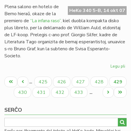
Mi
Plena salono en hotelo de
HeKo 340 5-B, 14 okt 07
Berno hieraŭ, okaze de la
premiero de
“La infana raso”,
kiel duobla kompakta disko
plus libreto, per la deklamado de William Auld, eldonitaj
de LF-koop. Prelegis c-ano prof. Giorgio Silfer, kadre de
Literatura Tago organizita de bernaj esperantistoj, unuavice
s-ro Bruno Graf, kun la subteno de Svisa Esperanto-
Societo.
Legu pli
pri
"L
Pagination
inf
Unua
Antaŭa
Paĝo
Paĝo
Paĝo
Paĝo
Aktual
425
426
427
428
429
…
ra
paĝo
paĝo
paĝo
pre
Paĝo
Paĝo
Paĝo
Paĝo
Next
Last
430
431
432
433
…
en
page
page
Be
SERĈO
Serĉu per (fragmento de) teksto aŭ HeKo-kodo. Minuskloj kaj