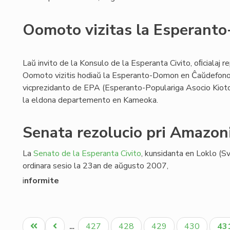
Oomoto vizitas la Esperant
Laŭ invito de la Konsulo de la Esperanta Civito, oﬁcialaj 
Oomoto vizitis hodiaŭ la Esperanto-Domon en Ĉaŭdefono. 
vicprezidanto de EPA (Esperanto-Populariga Asocio Kioto F
la eldona departemento en Kameoka.
Senata rezolucio pri Amazon
La
Senato de la Esperanta Civito
, kunsidanta en Loklo (S
ordinara sesio la 23an de aŭgusto 2007,
i
nformite
Pagination
Unua
Antaŭa
Paĝo
Paĝo
Paĝo
Paĝo
Ak
427
428
429
430
43
…