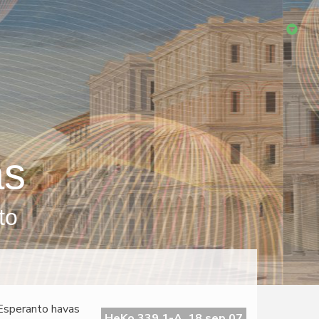
as
to
 Esperanto havas
HeKo 339 1-A, 18 sep 07