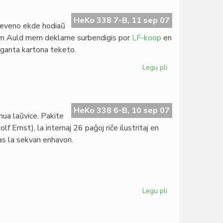
al
prezidanto
HeKo 338 7-B, 11 sep 07
treveno ekde hodiaŭ
Dasgupta
lliam Auld mem deklame surbendigis por
LF-koop
en
eganta kartona teketo.
Legu pli
pri
"La
infana
raso"
en
HeKo 338 6-B, 10 sep 07
ua laŭvice. Pakite
duobla
lf Ernst), la internaj 26 paĝoj riĉe ilustritaj en
KD
nas la sekvan enhavon.
Legu pli
pri
La
nova
"Femina"