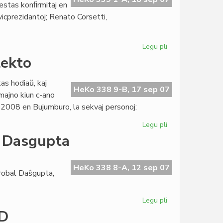
 estas konﬁrmitaj en
icprezidantoj; Renato Corsetti,
Legu pli
pri
Akademio
lekto
sen
surprizo,
as hodiaŭ, kaj
sed...
HeKo 338 9-B, 17 sep 07
majno kiun c-ano
 2008 en Bujumburo, la sekvaj personoj:
Legu pli
pri
AfrES
o Dasgupta
2
en
Burundio:
HeKo 338 8-A, 12 sep 07
robal Daŝgupta,
dua
selekto
Legu pli
pri
Unua
KD
kontesto