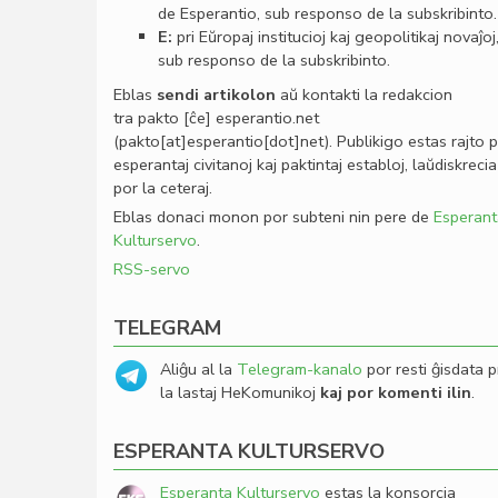
de Esperantio, sub responso de la subskribinto.
E:
pri Eŭropaj institucioj kaj geopolitikaj novaĵoj
sub responso de la subskribinto.
Eblas
sendi
artikolon
aŭ kontakti la redakcion
tra
pakto
[ĉe]
esperantio
.
net
(pakto[at]esperantio[dot]net)
. Publikigo estas rajto 
esperantaj civitanoj kaj paktintaj establoj, laŭdiskrecia
por la ceteraj.
Eblas donaci monon por subteni nin pere de
Esperant
Kulturservo
.
RSS-servo
TELEGRAM
Aliĝu al la
Telegram-kanalo
por resti ĝisdata p
la lastaj HeKomunikoj
kaj por komenti ilin
.
ESPERANTA KULTURSERVO
Esperanta Kulturservo
estas la konsorcia