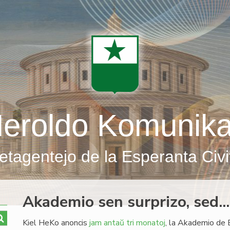
eroldo Komunik
etagentejo de la Esperanta Civi
Akademio sen surprizo, sed...
Kiel HeKo anoncis
jam antaŭ tri monatoj
, la Akademio de