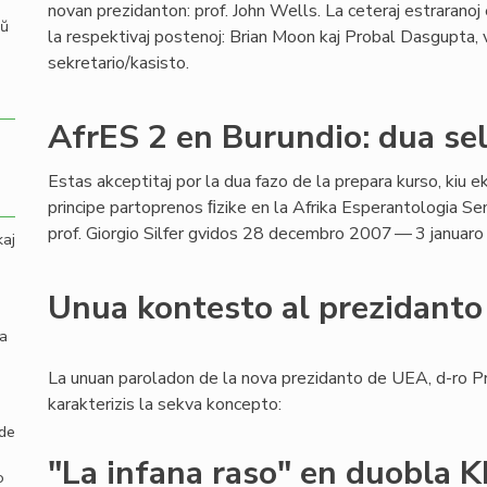
novan prezidanton: prof. John Wells. La ceteraj estraranoj
aŭ
la respektivaj postenoj: Brian Moon kaj Probal Dasgupta, v
sekretario/kasisto.
AfrES 2 en Burundio: dua se
Estas akceptitaj por la dua fazo de la prepara kurso, kiu ek
principe partoprenos ﬁzike en la Afrika Esperantologia Se
prof. Giorgio Silfer gvidos 28 decembro 2007 — 3 januaro
kaj
Unua kontesto al prezidant
la
La unuan paroladon de la nova prezidanto de UEA, d-ro P
karakterizis la sekva koncepto:
 de
"La infana raso" en duobla 
o