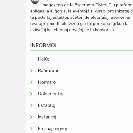
magazeno de la Esperanta Civito. Tiu platfor
ebligas la aliĝon al la eventoj kaj kursoj organizataj 
la paktintaj establoj, aĉeton de eldonaĵoj, abonon al
revuoj kaj multe pli. Vizitu ĝin tuj por konatiĝi kun la
aktivaĵoj kaj eldonaj novaĵoj de la konsorcio.
INFORMOJ
HeKo
Raŭmismo
Normaro
Dokumentoj
Establoj
Instancoj
En aliaj lingvoj