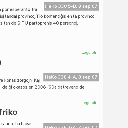
(11)
HeKo 338 5-B, 9 sep 07
 por esperanto tra
aperis
uj landaj provincoj.Tio komenciĝis en la provinco
zitan de SIPU partoprenis 40 personoj.
Legu pli
pri
Kampanjo
n
en
Burundio
HeKo 338 4-A, 8 sep 07
e konas zorgojn. Kaj
cias kie ĝi okazos en 2008 (60a datreveno de
Legu pli
pri
TEJO
friko
havas
juran
s tion, tiu havas
personecon
HeKo 338 3-A, 7 sep 07