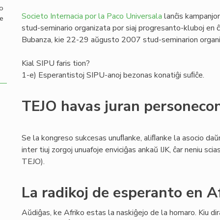
mo
Societo Internacia por la Paco Universala
lanĉis kampanjon
de
stud-seminario organizata por siaj progresanto-kluboj en ĉi
Bubanza, kie 22-29 aŭgusto 2007 stud-seminarion organi
Kial SIPU faris tion?
1-e) Esperantistoj SIPU-anoj bezonas konatiĝi suﬁĉe.
TEJO havas juran personeco
Se la kongreso sukcesas unuﬂanke, aliﬂanke la asocio daŭr
inter tiuj zorgoj unuafoje enviciĝas ankaŭ IJK, ĉar neniu s
TEJO).
La radikoj de esperanto en A
Aŭdiĝas, ke Afriko estas la naskiĝejo de la homaro. Kiu dira