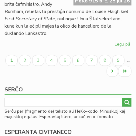
HeKo 915 6-E, 25 jul 26
UE
brita ĉefministro, Andy
se
Burnham, reliefas la prestiĝa nomumo de Louise Haigh kiel
ve
First Secretary of State
, nialingve Unua Ŝtatsekretario,
do
kune kun la eĉ pli majesta oﬁco de kanceliero de la
duklando Lankastro.
Legu pli
pri
Al
Pagination
pe
Aktuala
Paĝo
Paĝo
Paĝo
Paĝo
Paĝo
Paĝo
Paĝo
Paĝo
1
2
3
4
5
6
7
8
9
…
po
paĝo
kon
Next
Last
ko
page
page
SERĈO
Serĉu per (fragmento de) teksto aŭ HeKo-kodo. Minuskloj kaj
majuskloj egalas. Esperantaj literoj ankaŭ en x-formato.
ESPERANTA CIVITANECO