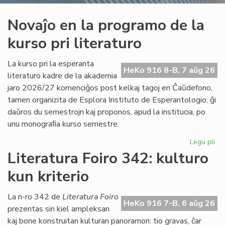
Novaĵo en la programo de la
kurso pri literaturo
La kurso pri la esperanta
HeKo 916 8-B, 7 aŭg 26
literaturo kadre de la akademia
jaro 2026/27 komenciĝos post kelkaj tagoj en Ĉaŭdefono,
tamen organizita de Esplora Instituto de Esperantologio; ĝi
daŭros du semestrojn kaj proponos, apud la institucia, po
unu monograﬁa kurso semestre.
Legu pli
pri
No
Literatura Foiro 342: kulturo
en
kun kriterio
la
pr
de
La n-ro 342 de
Literatura Foiro
HeKo 916 7-B, 6 aŭg 26
la
prezentas sin kiel ampleksan
ku
kaj bone konstruitan kulturan panoramon: tio gravas, ĉar