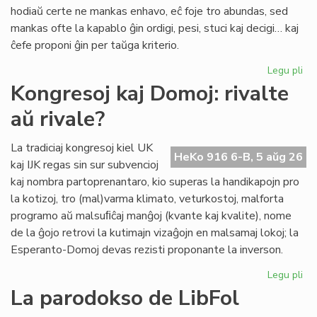
pri
hodiaŭ certe ne mankas enhavo, eĉ foje tro abundas, sed
lit
mankas ofte la kapablo ĝin ordigi, pesi, stuci kaj decigi… kaj
ĉefe proponi ĝin per taŭga kriterio.
Legu pli
pri
Lit
Kongresoj kaj Domoj: rivalte
Foi
aŭ rivale?
34
kul
ku
La tradiciaj kongresoj kiel UK
HeKo 916 6-B, 5 aŭg 26
kri
kaj IJK regas sin sur subvencioj
kaj nombra partoprenantaro, kio superas la handikapojn pro
la kotizoj, tro (mal)varma klimato, veturkostoj, malforta
programo aŭ malsuﬁĉaj manĝoj (kvante kaj kvalite), nome
de la ĝojo retrovi la kutimajn vizaĝojn en malsamaj lokoj; la
Esperanto-Domoj devas rezisti proponante la inverson.
Legu pli
pri
Ko
La parodokso de LibFol
kaj