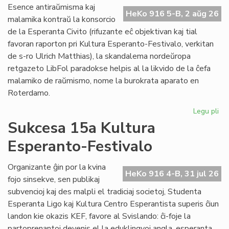
Do
Esence antiraŭmisma kaj
riv
HeKo 916 5-B, 2 aŭg 26
malamika kontraŭ la konsorcio
aŭ
de la Esperanta Civito (rifuzante eĉ objektivan kaj tial
riv
favoran raporton pri Kultura Esperanto-Festivalo, verkitan
de s-ro Ulrich Matthias), la skandalema nordeŭropa
retgazeto LibFol paradokse helpis al la likvido de la ĉefa
malamiko de raŭmismo, nome la burokrata aparato en
Roterdamo.
Legu pli
pri
La
Sukcesa 15a Kultura
pa
Esperanto-Festivalo
de
Lib
Organizante ĝin por la kvina
HeKo 916 4-B, 31 jul 26
fojo sinsekve, sen publikaj
subvencioj kaj des malpli el tradiciaj societoj, Studenta
Esperanta Ligo kaj Kultura Centro Esperantista superis ĉiun
landon kie okazis KEF, favore al Svislando: ĉi-foje la
partoprenantoj devenis el la eduklingvoj angla, esperanta,