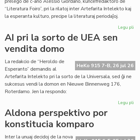
prelego de c-ano Alessio Giordano, kunĉefredaktoro de
“Literatura Foiro”, pri la rilatoj inter Artefarita Intelekto kaj
la esperanta kulturo, precipe la literaturaj periodaĵoj.
Legu pli
pri
Em
AI pri la sorto de UEA sen
un
vendita domo
ta
de
Kul
La redakcio de “Heroldo de
HeKo 915 7-B, 26 jul 26
Es
Esperanto” demandis al
Fes
Artefarita Intelekto pri la sorto de la Universala, sed ĝi ne
sukcesus vendi la domon en Nieuwe Binnenweg 176,
Roterdamo. Jen la respondo:
Legu pli
pri
AI
Aldona perspektivo por
pri
konstitucia komparo
la
sor
de
Inter la unuaj decidoj de la nova