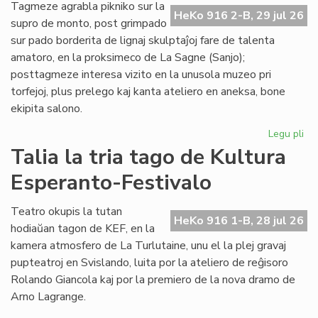
de
Tagmeze agrabla pikniko sur la
HeKo 916 2-B, 29 jul 26
Kul
supro de monto, post grimpado
Es
sur pado borderita de lignaj skulptaĵoj fare de talenta
Fes
amatoro, en la proksimeco de La Sagne (Sanjo);
posttagmeze interesa vizito en la unusola muzeo pri
torfejoj, plus prelego kaj kanta ateliero en aneksa, bone
ekipita salono.
Legu pli
pri
De
Talia la tria tago de Kultura
la
Esperanto-Festivalo
kv
ta
de
Teatro okupis la tutan
HeKo 916 1-B, 28 jul 26
Kul
hodiaŭan tagon de KEF, en la
Es
kamera atmosfero de La Turlutaine, unu el la plej gravaj
Fes
pupteatroj en Svislando, luita por la ateliero de reĝisoro
Rolando Giancola kaj por la premiero de la nova dramo de
Arno Lagrange.