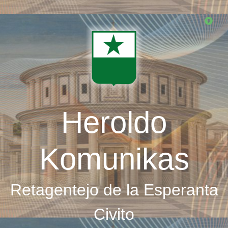
Skip
to
main
content
Heroldo
Komunikas
Retagentejo de la Esperanta
Civito