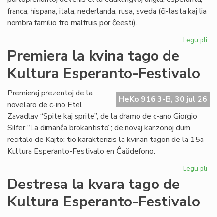
franca, hispana, itala, nederlanda, rusa, sveda (ĉi-lasta kaj lia
nombra familio tro malfruis por ĉeesti).
Legu pli
pri
Su
Premiera la kvina tago de
15
Kultura Esperanto-Festivalo
Kul
Es
Fes
Premieraj prezentoj de la
HeKo 916 3-B, 30 jul 26
novelaro de c-ino Etel
Zavadlav “Spite kaj sprite”, de la dramo de c-ano Giorgio
Silfer “La dimanĉa brokantisto”; de novaj kanzonoj dum
recitalo de Kajto: tio karakterizis la kvinan tagon de la 15a
Kultura Esperanto-Festivalo en Ĉaŭdefono.
Legu pli
pri
Pr
Destresa la kvara tago de
la
Kultura Esperanto-Festivalo
kvi
ta