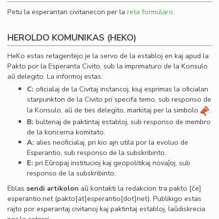
Petu la esperantan civitanecon per la
reta formularo
.
HEROLDO KOMUNIKAS (HEKO)
HeKo estas retagentejo je la servo de la establoj en kaj apud la
Pakto por la Esperanta Civito, sub la imprimaturo de la Konsulo
aŭ delegito. La informoj estas:
C:
oﬁcialaj de la Civitaj instancoj, kiuj esprimas la oﬁcialan
starpunkton de la Civito pri specifa temo, sub responso de
la Konsulo, aŭ de ties delegito, markitaj per la simbolo
.
B:
bultenaj de paktintaj establoj, sub responso de membro
de la koncerna komitato.
A:
alies neoﬁcialaj, pri kio ajn utila por la evoluo de
Esperantio, sub responso de la subskribinto.
E:
pri Eŭropaj institucioj kaj geopolitikaj novaĵoj, sub
responso de la subskribinto.
Eblas
sendi
artikolon
aŭ kontakti la redakcion tra
pakto
[ĉe]
esperantio
.
net
(pakto[at]esperantio[dot]net)
. Publikigo estas
rajto por esperantaj civitanoj kaj paktintaj establoj, laŭdiskrecia