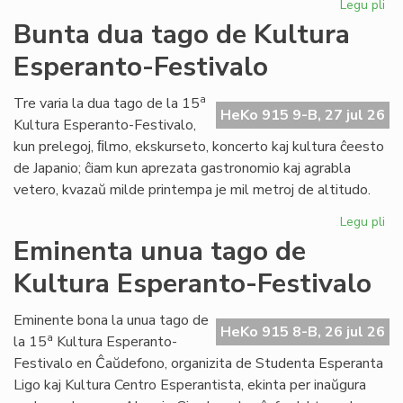
Legu pli
pri
Tal
Bunta dua tago de Kultura
la
Esperanto-Festivalo
tri
ta
de
a
Tre varia la dua tago de la 15
HeKo 915 9-B, 27 jul 26
Kul
Kultura Esperanto-Festivalo,
Es
kun prelegoj, ﬁlmo, ekskurseto, koncerto kaj kultura ĉeesto
Fes
de Japanio; ĉiam kun aprezata gastronomio kaj agrabla
vetero, kvazaŭ milde printempa je mil metroj de altitudo.
Legu pli
pri
Bu
Eminenta unua tago de
du
Kultura Esperanto-Festivalo
ta
de
Kul
Eminente bona la unua tago de
HeKo 915 8-B, 26 jul 26
Es
a
la 15
Kultura Esperanto-
Fes
Festivalo en Ĉaŭdefono, organizita de Studenta Esperanta
Ligo kaj Kultura Centro Esperantista, ekinta per inaŭgura