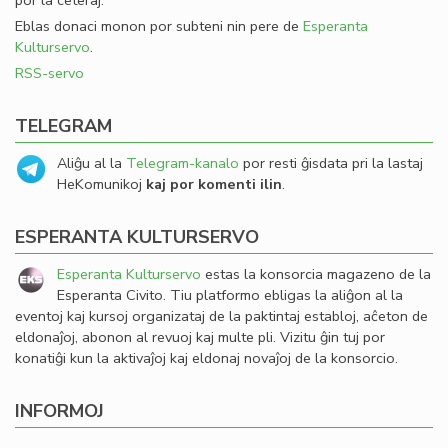
por la ceteraj.
Eblas donaci monon por subteni nin pere de
Esperanta
Kulturservo
.
RSS-servo
TELEGRAM
Aliĝu al la
Telegram-kanalo
por resti ĝisdata pri la lastaj
HeKomunikoj
kaj por komenti ilin
.
ESPERANTA KULTURSERVO
Esperanta Kulturservo
estas la konsorcia magazeno de la
Esperanta Civito. Tiu platformo ebligas la aliĝon al la
eventoj kaj kursoj organizataj de la paktintaj establoj, aĉeton de
eldonaĵoj, abonon al revuoj kaj multe pli. Vizitu ĝin tuj por
konatiĝi kun la aktivaĵoj kaj eldonaj novaĵoj de la konsorcio.
INFORMOJ