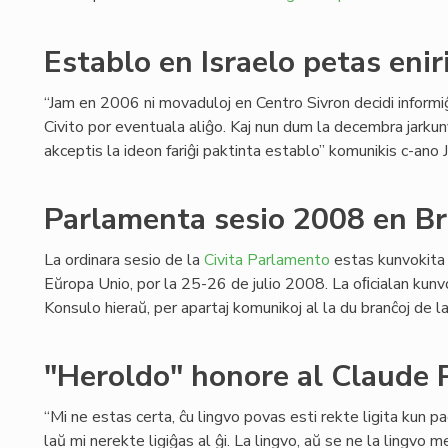
Establo en Israelo petas enir
“Jam en 2006 ni movaduloj en Centro Sivron decidi informiĝ
Civito por eventuala aliĝo. Kaj nun dum la decembra jark
akceptis la ideon fariĝi paktinta establo” komunikis c-ano
Parlamenta sesio 2008 en B
La ordinara sesio de la
Civita Parlamento
estas kunvokita 
Eŭropa Unio, por la 25-26 de julio 2008. La oﬁcialan kunv
Konsulo hieraŭ, per apartaj komunikoj al la du branĉoj de 
"Heroldo" honore al Claude 
“Mi ne estas certa, ĉu lingvo povas esti rekte ligita kun 
laŭ mi nerekte ligiĝas al ĝi. La lingvo, aŭ se ne la lingvo me