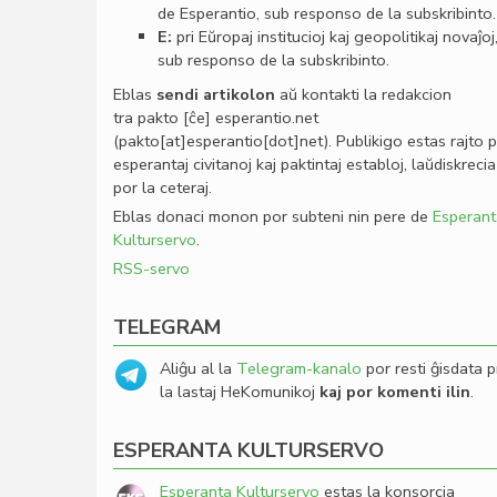
de Esperantio, sub responso de la subskribinto.
E:
pri Eŭropaj institucioj kaj geopolitikaj novaĵoj
sub responso de la subskribinto.
Eblas
sendi
artikolon
aŭ kontakti la redakcion
tra
pakto
[ĉe]
esperantio
.
net
(pakto[at]esperantio[dot]net)
. Publikigo estas rajto 
esperantaj civitanoj kaj paktintaj establoj, laŭdiskrecia
por la ceteraj.
Eblas donaci monon por subteni nin pere de
Esperant
Kulturservo
.
RSS-servo
TELEGRAM
Aliĝu al la
Telegram-kanalo
por resti ĝisdata p
la lastaj HeKomunikoj
kaj por komenti ilin
.
ESPERANTA KULTURSERVO
Esperanta Kulturservo
estas la konsorcia