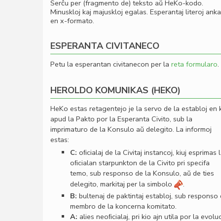
Serĉu per (fragmento de) teksto aŭ HeKo-kodo.
Minuskloj kaj majuskloj egalas. Esperantaj literoj ank
en x-formato.
ESPERANTA CIVITANECO
Petu la esperantan civitanecon per la
reta formularo
.
HEROLDO KOMUNIKAS (HEKO)
HeKo estas retagentejo je la servo de la establoj en 
apud la Pakto por la Esperanta Civito, sub la
imprimaturo de la Konsulo aŭ delegito. La informoj
estas:
C:
oﬁcialaj de la Civitaj instancoj, kiuj esprimas 
oﬁcialan starpunkton de la Civito pri specifa
temo, sub responso de la Konsulo, aŭ de ties
delegito, markitaj per la simbolo
.
B:
bultenaj de paktintaj establoj, sub responso
membro de la koncerna komitato.
A:
alies neoﬁcialaj, pri kio ajn utila por la evolu