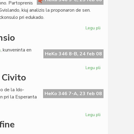
no. Partoprenis
 Svislando, kiuj analizis la proponaron de sen.
ickonsulo pri edukado.
Legu pli
pri
Studmaterialo
nsio
por
lingvotestado
o
, kunveninta en
HeKo 346 8-B, 24 feb 08
Legu pli
pri
LF-
 Civito
koop
en
no de la Ido-
konstanta
HeKo 346 7-A, 23 feb 08
 pri la Esperanta
ekspansio
Legu pli
pri
Andy
fine
Künzli
pri