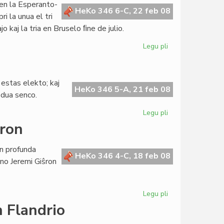
 en la Esperanto-
la
HeKo 346 6-C, 22 feb 08
i la unua el tri
Esperanta
o kaj la tria en Bruselo ﬁne de julio.
Civito
Legu pli
pri
La
Kapitulo
kunsidos
estas elekto; kaj
semajnfine
HeKo 346 5-A, 21 feb 08
 dua senco.
Legu pli
pri
Gepatra
hron
kaj
adopta
n profunda
lingvo
HeKo 346 4-C, 18 feb 08
ano Jeremi Giŝron
Legu pli
pri
Forpasis
 Flandrio
civitano