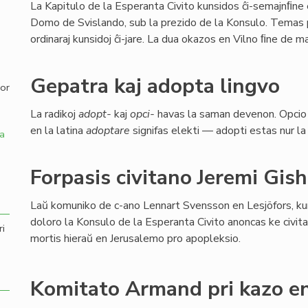
La Kapitulo de la Esperanta Civito kunsidos ĉi-semajnﬁne
Domo de Svislando, sub la prezido de la Konsulo. Temas pr
,
ordinaraj kunsidoj ĉi-jare. La dua okazos en Vilno ﬁne de maj
Gepatra kaj adopta lingvo
por
La radikoj
adopt-
kaj
opci-
havas la saman devenon. Opcio 
en la latina
adoptare
signifas elekti — adopti estas nur la
a
Forpasis civitano Jeremi Gis
Laŭ komuniko de c-ano Lennart Svensson en Lesjöfors, ku
doloro la Konsulo de la Esperanta Civito anoncas ke civit
ri
mortis hieraŭ en Jerusalemo pro apopleksio.
Komitato Armand pri kazo en