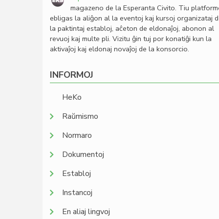
magazeno de la Esperanta Civito. Tiu platfor
ebligas la aliĝon al la eventoj kaj kursoj organizataj 
la paktintaj establoj, aĉeton de eldonaĵoj, abonon al
revuoj kaj multe pli. Vizitu ĝin tuj por konatiĝi kun la
aktivaĵoj kaj eldonaj novaĵoj de la konsorcio.
INFORMOJ
HeKo
Raŭmismo
Normaro
Dokumentoj
Establoj
Instancoj
En aliaj lingvoj