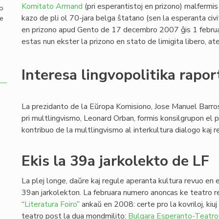
Komitato Armand
(pri esperantistoj en prizono) malfermis 
mo
kazo de pli ol 70-jara belga ŝtatano (sen la esperanta civit
de
en prizono apud Gento de 17 decembro 2007 ĝis 1 februar
estas nun ekster la prizono en stato de limigita libero, a
Interesa lingvopolitika rapor
La prezidanto de la Eŭropa Komisiono, Jose Manuel Barros
pri multlingvismo, Leonard Orban, formis konsilgrupon el pe
kontribuo de la multlingvismo al interkultura dialogo kaj 
Ekis la 39a jarkolekto de LF
La plej longe, daŭre kaj regule aperanta kultura revuo en e
39an jarkolekton. La februara numero anoncas ke teatro r
“
Literatura Foiro
” ankaŭ en 2008: certe pro la kovriloj, ki
teatro post la dua mondmilito:
Bulgara Esperanto-Teatro