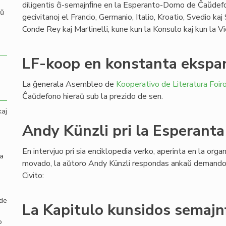
diligentis ĉi-semajnﬁne en la Esperanto-Domo de Ĉaŭdefo
aŭ
gecivitanoj el Francio, Germanio, Italio, Kroatio, Svedio kaj
Conde Rey kaj Martinelli, kune kun la Konsulo kaj kun la V
LF-koop en konstanta ekspa
La ĝenerala Asembleo de
Kooperativo de Literatura Foir
Ĉaŭdefono hieraŭ sub la prezido de sen.
kaj
Andy Künzli pri la Esperanta
En intervjuo pri sia enciklopedia verko, aperinta en la orga
la
movado, la aŭtoro Andy Künzli respondas ankaŭ demandon
Civito:
 de
La Kapitulo kunsidos semajn
o