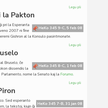
Legu pli
pri
Ekis
i la Pakton
la
39a
i pri la Esperanta
jarkolekto
HeKo 345 9-C, 5 feb 08
unveno 2007 ni ﬁne
de
 Jeremi Gishron al la Konsulo pasintmonate.
LF
Legu pli
pri
Establo
ruselo
en
Israelo
al Bruselo, ĉe
petas
HeKo 345 8-C, 1 feb 08
okon dissendis la
eniri
la Parlamento, nome la Senato kaj la
Forumo
.
la
Pakton
Legu pli
pri
Parlamenta
Piron
sesio
2008
paco. Sed esperanto
en
HeKo 345 7-B, 31 jan 08
m, la tekstoj, kiujn ĝi