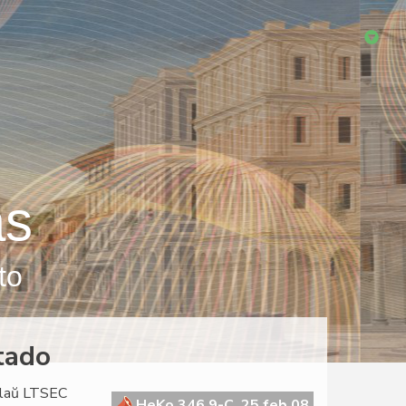
as
to
tado
o laŭ LTSEC
HeKo 346 9-C, 25 feb 08