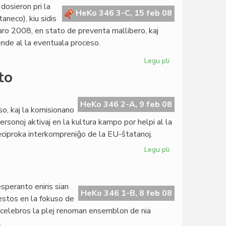
Jeremi
dosieron pri la
Gishron
HeKo 346 3-C, 15 feb 08
aneco), kiu sidis
o 2008, en stato de preventa mallibero, kaj
tende al la eventuala proceso.
Legu pli
pri
Komitato
to
Armand
pri
kazo
HeKo 346 2-A, 9 feb 08
o, kaj la komisionano
en
rsonoj aktivaj en la kultura kampo por helpi al la
Flandrio
reciproka interkompreniĝo de la EU-ŝtatanoj.
Legu pli
pri
Interesa
lingvopolitika
raporto
speranto eniris sian
HeKo 346 1-B, 8 feb 08
estos en la fokuso de
uj celebros la plej renoman ensemblon de nia
.