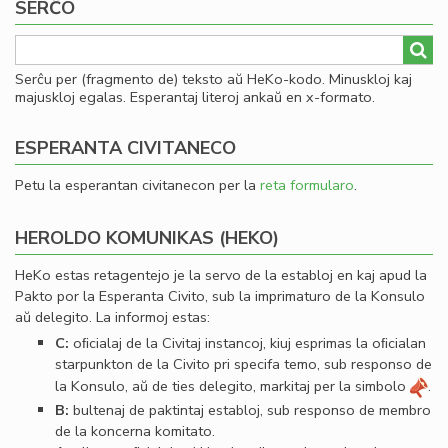
SERĈO
Serĉu per (fragmento de) teksto aŭ HeKo-kodo. Minuskloj kaj
majuskloj egalas. Esperantaj literoj ankaŭ en x-formato.
ESPERANTA CIVITANECO
Petu la esperantan civitanecon per la
reta formularo
.
HEROLDO KOMUNIKAS (HEKO)
HeKo estas retagentejo je la servo de la establoj en kaj apud la
Pakto por la Esperanta Civito, sub la imprimaturo de la Konsulo
aŭ delegito. La informoj estas:
C:
oﬁcialaj de la Civitaj instancoj, kiuj esprimas la oﬁcialan
starpunkton de la Civito pri specifa temo, sub responso de
la Konsulo, aŭ de ties delegito, markitaj per la simbolo
.
B:
bultenaj de paktintaj establoj, sub responso de membro
de la koncerna komitato.