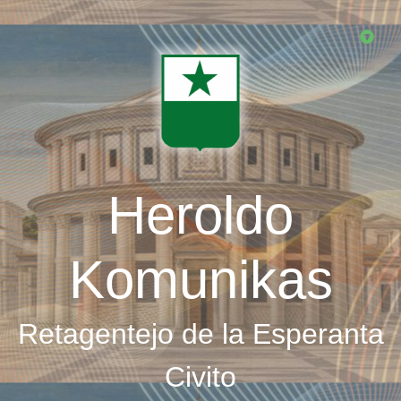
Skip
to
main
content
Heroldo
Komunikas
Retagentejo de la Esperanta
Civito