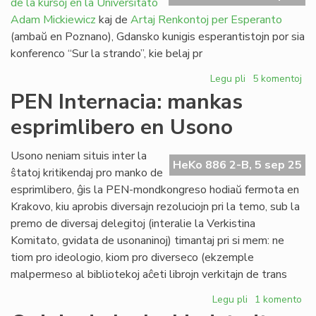
de la kursoj en la Universitato
nun
presata
Adam Mickiewicz
kaj de
Artaj Renkontoj per Esperanto
(ambaŭ en Poznano), Gdansko kunigis esperantistojn por sia
konferenco “Sur la strando”, kie belaj pr
Legu pli
pri
5 komentoj
Pola
PEN Internacia: mankas
septembro
esprimlibero en Usono
sen
UAM,
sen
Usono neniam situis inter la
HeKo 886 2-B, 5 sep 25
ArKonEs,
ŝtatoj kritikendaj pro manko de
sed
esprimlibero, ĝis la PEN-mondkongreso hodiaŭ fermota en
kun
Krakovo, kiu aprobis diversajn rezoluciojn pri la temo, sub la
raŭmismo
premo de diversaj delegitoj (interalie la Verkistina
Komitato, gvidata de usonaninoj) timantaj pri si mem: ne
tiom pro ideologio, kiom pro diverseco (ekzemple
malpermeso al bibliotekoj aĉeti librojn verkitajn de trans
Legu pli
pri
1 komento
PEN