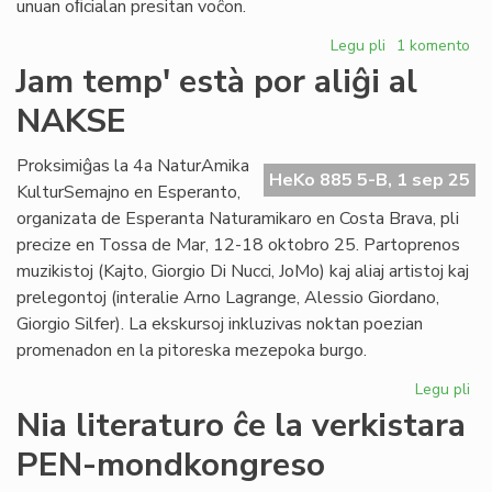
unuan oﬁcialan presitan voĉon.
Legu pli
pri
1 komento
La
Jam temp' està por aliĝi al
unua
NAKSE
revuo
en
esperanto
Proksimiĝas la 4a NaturAmika
HeKo 885 5-B, 1 sep 25
festas
KulturSemajno en Esperanto,
sian
organizata de Esperanta Naturamikaro en Costa Brava, pli
datrevenon
precize en Tossa de Mar, 12-18 oktobro 25. Partoprenos
muzikistoj (Kajto, Giorgio Di Nucci, JoMo) kaj aliaj artistoj kaj
prelegontoj (interalie Arno Lagrange, Alessio Giordano,
Giorgio Silfer). La ekskursoj inkluzivas noktan poezian
promenadon en la pitoreska mezepoka burgo.
Legu pli
pri
Ja
Nia literaturo ĉe la verkistara
te
PEN-mondkongreso
es
po