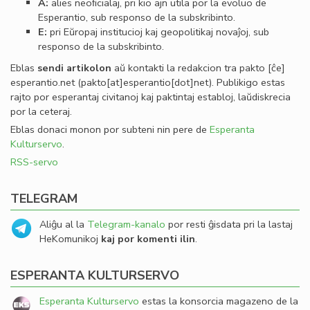
A:
alies neoﬁcialaj, pri kio ajn utila por la evoluo de
Esperantio, sub responso de la subskribinto.
E:
pri Eŭropaj institucioj kaj geopolitikaj novaĵoj, sub
responso de la subskribinto.
Eblas
sendi
artikolon
aŭ kontakti la redakcion tra
pakto
[ĉe]
esperantio
.
net
(pakto[at]esperantio[dot]net)
. Publikigo estas
rajto por esperantaj civitanoj kaj paktintaj establoj, laŭdiskrecia
por la ceteraj.
Eblas donaci monon por subteni nin pere de
Esperanta
Kulturservo
.
RSS-servo
TELEGRAM
Aliĝu al la
Telegram-kanalo
por resti ĝisdata pri la lastaj
HeKomunikoj
kaj por komenti ilin
.
ESPERANTA KULTURSERVO
Esperanta Kulturservo
estas la konsorcia magazeno de la