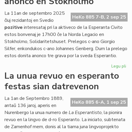
anonco en Stokholmo
inter
la
La 11an de septembro 2025
HeKo 885 7-B, 2 sep 25
junularo
ĉiuj rezidantoj en Svedio
pozitive
interesataj pri la aktiveco de la Esperanta Civito
estos bonvenaj je 17h00 ĉe la Norda Legacio en
Stokholmo, Solidaritetshuset. Prelegos c-ano Giorgio
Silfer, enkondukos c-ano Johannes Genberg. Dum la prelego
estos donita anonco tre grava por la sveda Esperantio.
Legu pli
pri
Ba
La unua revuo en esperanto
pr
festas sian datrevenon
kaj
gr
an
La 1an de Septembro 1889,
HeKo 885 6-A, 1 sep 25
en
antaŭ 136 jaroj, aperis en
St
Nurenbergo la unua numero de
La Esperantisto
, la pionira
revuo en la lingvo de d-ro Esperanto. La iniciato, subtenata
de Zamenhof mem, donis al la tiama juna lingvoprojekto