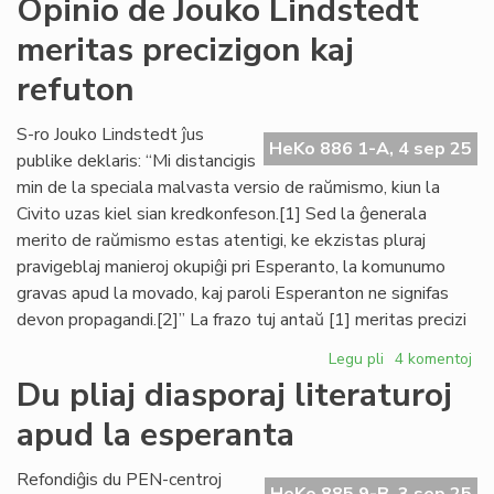
Opinio de Jouko Lindstedt
Internacia:
meritas precizigon kaj
mankas
esprimlibero
refuton
en
Usono
S-ro Jouko Lindstedt ĵus
HeKo 886 1-A, 4 sep 25
publike deklaris: “Mi distancigis
min de la speciala malvasta versio de raŭmismo, kiun la
Civito uzas kiel sian kredkonfeson.[1] Sed la ĝenerala
merito de raŭmismo estas atentigi, ke ekzistas pluraj
pravigeblaj manieroj okupiĝi pri Esperanto, la komunumo
gravas apud la movado, kaj paroli Esperanton ne signifas
devon propagandi.[2]” La frazo tuj antaŭ [1] meritas precizi
Legu pli
pri
4 komentoj
Opinio
Du pliaj diasporaj literaturoj
de
apud la esperanta
Jouko
Lindstedt
meritas
Refondiĝis du PEN-centroj