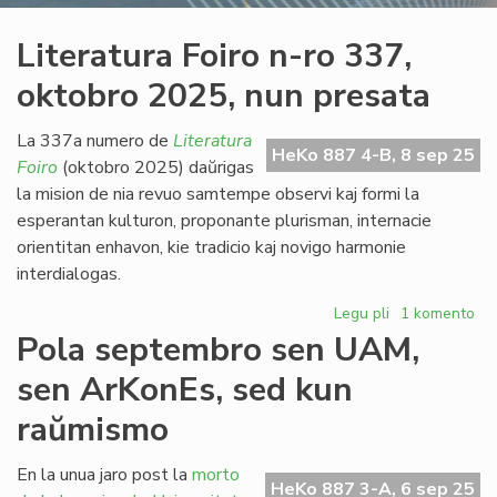
Literatura Foiro n-ro 337,
oktobro 2025, nun presata
La 337a numero de
Literatura
HeKo 887 4-B, 8 sep 25
Foiro
(oktobro 2025) daŭrigas
la mision de nia revuo samtempe observi kaj formi la
esperantan kulturon, proponante plurisman, internacie
orientitan enhavon, kie tradicio kaj novigo harmonie
interdialogas.
Legu pli
pri
1 komento
Literatura
Pola septembro sen UAM,
Foiro
sen ArKonEs, sed kun
n-
ro
raŭmismo
337,
oktobro
En la unua jaro post la
morto
2025,
HeKo 887 3-A, 6 sep 25