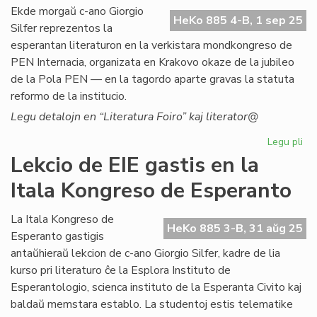
ali
Ekde morgaŭ c-ano Giorgio
HeKo 885 4-B, 1 sep 25
al
Silfer reprezentos la
NA
esperantan literaturon en la verkistara mondkongreso de
PEN Internacia, organizata en Krakovo okaze de la jubileo
de la Pola PEN — en la tagordo aparte gravas la statuta
reformo de la institucio.
Legu detalojn en “Literatura Foiro” kaj literator@
Legu pli
pri
Ni
Lekcio de EIE gastis en la
lit
Itala Kongreso de Esperanto
ĉe
la
ver
La Itala Kongreso de
HeKo 885 3-B, 31 aŭg 25
PE
Esperanto gastigis
mo
antaŭhieraŭ lekcion de c-ano Giorgio Silfer, kadre de lia
kurso pri literaturo ĉe la Esplora Instituto de
Esperantologio, scienca instituto de la Esperanta Civito kaj
baldaŭ memstara establo. La studentoj estis telematike