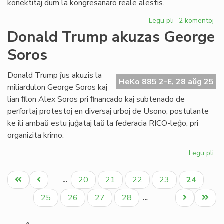
konektitaj dum la kongresanaro reale alestis.
Legu pli
pri
2 komentoj
Lekcio
Donald Trump akuzas George
de
Soros
EIE
gastis
en
Donald Trump ĵus akuzis la
HeKo 885 2-E, 28 aŭg 25
la
miliardulon George Soros kaj
Itala
lian ﬁlon Alex Soros pri ﬁnancado kaj subtenado de
Kongreso
perfortaj protestoj en diversaj urboj de Usono, postulante
de
ke ili ambaŭ estu juĝataj laŭ la federacia RICO-leĝo, pri
Esperanto
organizita krimo.
Legu pli
pri
Do
Pagination
Tr
Unua
Antaŭa
Paĝo
Paĝo
Paĝo
Paĝo
Aktuala
20
21
22
23
24
…
ak
paĝo
paĝo
paĝo
Ge
Paĝo
Paĝo
Paĝo
Paĝo
Next
Last
25
26
27
28
…
So
page
page