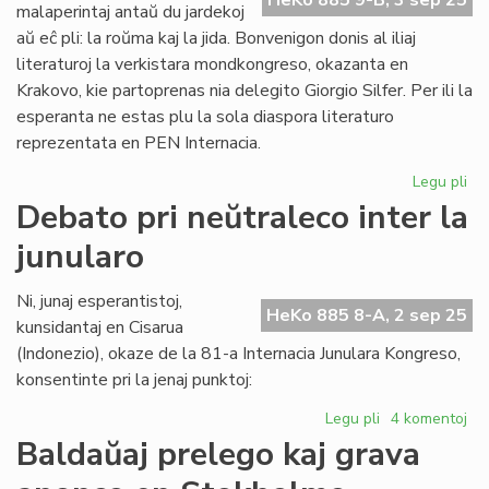
HeKo 885 9-B, 3 sep 25
precizigon
malaperintaj antaŭ du jardekoj
kaj
aŭ eĉ pli: la roŭma kaj la jida. Bonvenigon donis al iliaj
refuton
literaturoj la verkistara mondkongreso, okazanta en
Krakovo, kie partoprenas nia delegito Giorgio Silfer. Per ili la
esperanta ne estas plu la sola diaspora literaturo
reprezentata en PEN Internacia.
Legu pli
pri
Du
Debato pri neŭtraleco inter la
pli
junularo
dia
lit
ap
Ni, junaj esperantistoj,
HeKo 885 8-A, 2 sep 25
la
kunsidantaj en Cisarua
es
(Indonezio), okaze de la 81-a Internacia Junulara Kongreso,
konsentinte pri la jenaj punktoj:
Legu pli
pri
4 komentoj
Debato
Baldaŭaj prelego kaj grava
pri
neŭtraleco