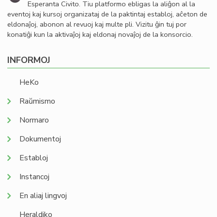
Esperanta Civito. Tiu platformo ebligas la aliĝon al la
eventoj kaj kursoj organizataj de la paktintaj establoj, aĉeton de
eldonaĵoj, abonon al revuoj kaj multe pli. Vizitu ĝin tuj por
konatiĝi kun la aktivaĵoj kaj eldonaj novaĵoj de la konsorcio.
INFORMOJ
HeKo
Raŭmismo
Normaro
Dokumentoj
Establoj
Instancoj
En aliaj lingvoj
Heraldiko