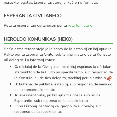
majuskloj egalas. Esperantaj literoj ankaŭ en x-formato.
ESPERANTA CIVITANECO
Petu la esperantan civitanecon per la
reta formularo
.
HEROLDO KOMUNIKAS (HEKO)
HeKo estas retagentejo je la servo de la establoj en kaj apud la
Pakto por la Esperanta Civito, sub la imprimaturo de la Konsulo
aŭ delegito. La informoj estas:
C:
oﬁcialaj de la Civitaj instancoj, kiuj esprimas la oﬁcialan
starpunkton de la Civito pri specifa temo, sub responso de
la Konsulo, aŭ de ties delegito, markitaj per la simbolo
.
B:
bultenaj de paktintaj establoj, sub responso de membro
de la koncerna komitato.
A:
alies neoﬁcialaj, pri kio ajn utila por la evoluo de
Esperantio, sub responso de la subskribinto.
E:
pri Eŭropaj institucioj kaj geopolitikaj novaĵoj, sub
responso de la subskribinto.