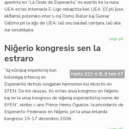
aperinta en “La Ondo de Esperanto” mi asertis ke la nuna
UEA estas Internacia E-Ligo rebaptita kiel UEA. Eĉ pli ĵuse,
ekﬂamis polemiko inter s-roj Osmo Buller kaj Gunnar
Gällmo pri la aĝo de UEA: laŭ unu baldaŭ centjara, laŭ alia
nur sesdekjara.
Legu pli
pri
UE
Niĝerio kongresis sen la
ĉu
estraro
10
jar
aŭ
“Iuj eŭropaj imperiistoj kun
HeKo 323 4-B, 8 feb 07
60
koloniigaj intencoj en
jar
Esperantio detruis longjaran harmonion kiu ekzistis en
EFEN. Do kio okazas, tio estas unua kongreso en Niĝerio
kaj ne la unua kongreso de niĝeriaj esperantistoj nome de
EFEN”, skribis c-ano Prince Henry Oguinze, la prezidanto de
Esperanto-Federacio en Niĝerio, pri la unua enlanda
kongreso 15-17 decembro 2006.
Legu pli
pri