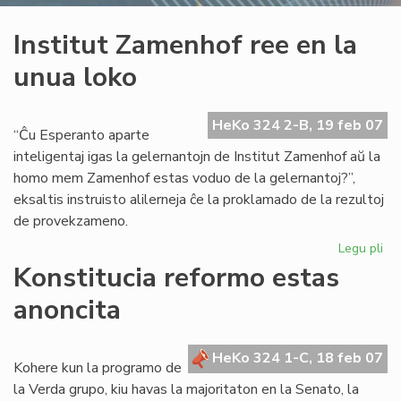
Institut Zamenhof ree en la
unua loko
HeKo 324 2-B, 19 feb 07
“Ĉu Esperanto aparte
inteligentaj igas la gelernantojn de Institut Zamenhof aŭ la
homo mem Zamenhof estas voduo de la gelernantoj?”,
eksaltis instruisto alilerneja ĉe la proklamado de la rezultoj
de provekzameno.
Legu pli
pri
Ins
Konstitucia reformo estas
Za
anoncita
re
en
la
HeKo 324 1-C, 18 feb 07
un
Kohere kun la programo de
lo
la Verda grupo, kiu havas la majoritaton en la Senato, la