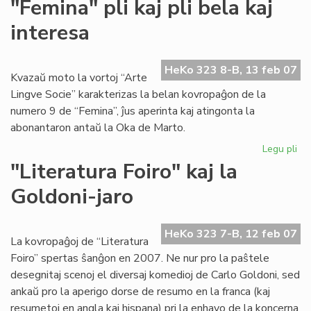
"Femina" pli kaj pli bela kaj
kaj
interesa
Jub
Jar
ĉe
HeKo 323 8-B, 13 feb 07
la
Kvazaŭ moto la vortoj “Arte
Fo
Lingve Socie” karakterizas la belan kovropaĝon de la
numero 9 de “Femina”, ĵus aperinta kaj atingonta la
abonantaron antaŭ la Oka de Marto.
Legu pli
pri
"F
"Literatura Foiro" kaj la
pli
Goldoni-jaro
kaj
pli
be
HeKo 323 7-B, 12 feb 07
kaj
La kovropaĝoj de “Literatura
int
Foiro” spertas ŝanĝon en 2007. Ne nur pro la paŝtele
desegnitaj scenoj el diversaj komedioj de Carlo Goldoni, sed
ankaŭ pro la aperigo dorse de resumo en la franca (kaj
resumetoj en angla kaj hispana) pri la enhavo de la koncerna