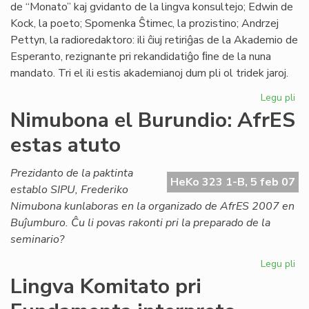
de “Monato” kaj gvidanto de la lingva konsultejo; Edwin de
Kock, la poeto; Spomenka Ŝtimec, la prozistino; Andrzej
Pettyn, la radioredaktoro: ili ĉiuj retiriĝas de la Akademio de
Esperanto, rezignante pri rekandidatiĝo ﬁne de la nuna
mandato. Tri el ili estis akademianoj dum pli ol tridek jaroj.
Legu pli
pri
Ak
Nimubona el Burundio: AfrES
de
estas atuto
Es
em
for
Prezidanto de la paktinta
HeKo 323 1-B, 5 feb 07
establo SIPU, Frederiko
Nimubona kunlaboras en la organizado de AfrES 2007 en
Buĵumburo. Ĉu li povas rakonti pri la preparado de la
seminario?
Legu pli
pri
Ni
Lingva Komitato pri
el
Bur