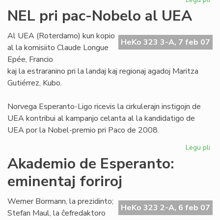
Niĝ
NEL pri pac-Nobelo al UEA
ko
se
Al UEA (Roterdamo) kun kopio
la
HeKo 323 3-A, 7 feb 07
al la komisiito Claude Longue
est
Epée, Francio
kaj la estraranino pri la landaj kaj regionaj agadoj Maritza
Gutiérrez, Kubo.
Norvega Esperanto-Ligo ricevis la cirkulerajn instigojn de
UEA kontribui al kampanjo celanta al la kandidatigo de
UEA por la Nobel-premio pri Paco de 2008.
Legu pli
pri
NE
Akademio de Esperanto:
pri
eminentaj foriroj
pa
No
al
Werner Bormann, la prezidinto;
HeKo 323 2-A, 6 feb 07
UE
Stefan Maul, la ĉefredaktoro