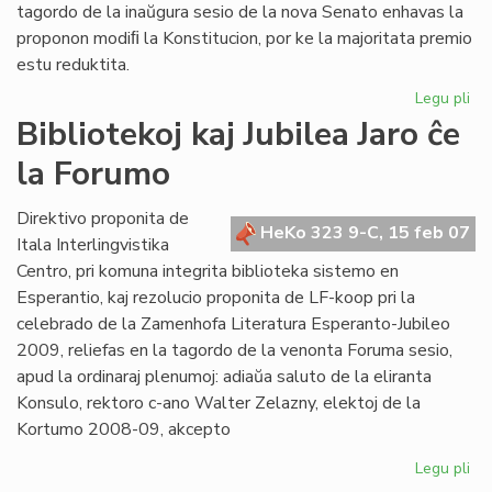
tagordo de la inaŭgura sesio de la nova Senato enhavas la
proponon modiﬁ la Konstitucion, por ke la majoritata premio
estu reduktita.
Legu pli
pri
Kon
Bibliotekoj kaj Jubilea Jaro ĉe
re
la Forumo
es
an
Direktivo proponita de
HeKo 323 9-C, 15 feb 07
Itala Interlingvistika
Centro, pri komuna integrita biblioteka sistemo en
Esperantio, kaj rezolucio proponita de LF-koop pri la
celebrado de la Zamenhofa Literatura Esperanto-Jubileo
2009, reliefas en la tagordo de la venonta Foruma sesio,
apud la ordinaraj plenumoj: adiaŭa saluto de la eliranta
Konsulo, rektoro c-ano Walter Zelazny, elektoj de la
Kortumo 2008-09, akcepto
Legu pli
pri
Bib