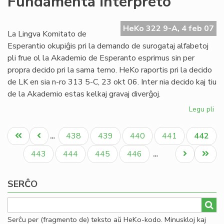
Fundamenta interpreto
Af
es
HeKo 322 9-A, 4 feb 07
at
La Lingva Komitato de
Esperantio okupiĝis pri la demando de surogataj alfabetoj
pli frue ol la Akademio de Esperanto esprimus sin per
propra decido pri la sama temo. HeKo raportis pri la decido
de LK en sia n-ro 313 5-C, 23 okt 06. Inter nia decido kaj tiu
de la Akademio estas kelkaj gravaj diverĝoj.
Legu pli
pri
Li
Pagination
Ko
Unua
Antaŭa
Paĝo
Paĝo
Paĝo
Paĝo
Aktual
438
439
440
441
442
…
pri
paĝo
paĝo
paĝo
Fu
Paĝo
Paĝo
Paĝo
Paĝo
Next
Last
443
444
445
446
…
int
page
page
SERĈO
Serĉu per (fragmento de) teksto aŭ HeKo-kodo. Minuskloj kaj