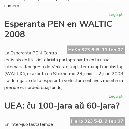
numero.
Legu pli
pri
"Li
Esperanta PEN en WALTIC
Foi
2008
kaj
la
Go
HeKo 323 6-B, 11 feb 07
jar
La Esperanta PEN-Centro
estis akceptita kiel oﬁciala partoprenanto en la unua
Internacia Kongreso de Verkistoj kaj Literaturaj Tradukistoj
(WALTIC), okazonta en Stokholmo 29 junio — 2 julio 2008.
La delegacio de la esperanta verkistaro enhavos membrojn
precipe el nordeŭropaj landoj.
Legu pli
pri
Es
UEA: ĉu 100-jara aŭ 60-jara?
PE
en
WA
HeKo 323 5-B, 9 feb 07
En intervjuo lastatempe
20