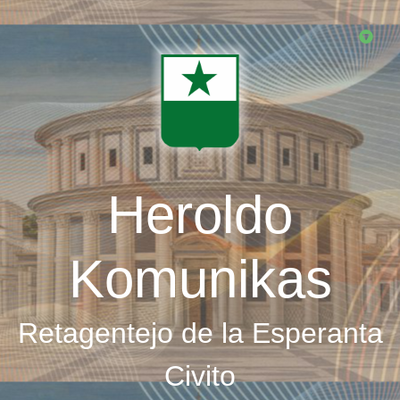
Skip
to
main
content
Heroldo
Komunikas
Retagentejo de la Esperanta
Civito