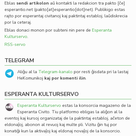
Eblas
sendi
artikolon
aŭ kontakti la redakcion tra
pakto
[ĉe]
esperantio
.
net
(pakto[at]esperantio[dot]net)
. Publikigo estas
rajto por esperantaj civitanoj kaj paktintaj establoj, laŭdiskrecia
por la ceteraj.
Eblas donaci monon por subteni nin pere de
Esperanta
Kulturservo
.
RSS-servo
TELEGRAM
Aliĝu al la
Telegram-kanalo
por resti ĝisdata pri la lastaj
HeKomunikoj
kaj por komenti ilin
.
ESPERANTA KULTURSERVO
Esperanta Kulturservo
estas la konsorcia magazeno de la
Esperanta Civito. Tiu platformo ebligas la aliĝon al la
eventoj kaj kursoj organizataj de la paktintaj establoj, aĉeton de
eldonaĵoj, abonon al revuoj kaj multe pli. Vizitu ĝin tuj por
konatiĝi kun la aktivaĵoj kaj eldonaj novaĵoj de la konsorcio.