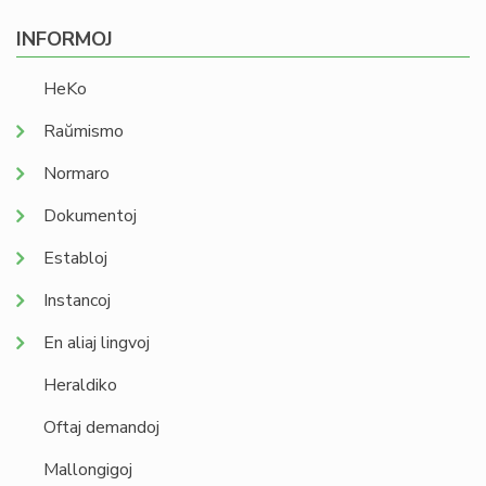
INFORMOJ
HeKo
Raŭmismo
Normaro
Dokumentoj
Establoj
Instancoj
En aliaj lingvoj
Heraldiko
Oftaj demandoj
Mallongigoj