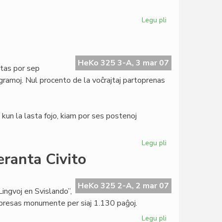
Legu pli
pri
Tago
de
Verkistoj
por
HeKo 325 3-A, 3 mar 07
tas por sep
Paco
gramoj. Nul procento de la voĉrajtaj partoprenas
kun la lasta fojo, kiam por ses postenoj
Legu pli
pri
Demokratia
eranta Civito
fiasko
en
UEA
HeKo 325 2-A, 2 mar 07
Lingvoj en Svislando”,
mpresas monumente per siaj 1.130 paĝoj.
Legu pli
pri