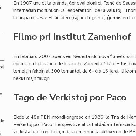
En 1907 unu el la grandaj ĝenevaj pioniroj, René de Sauss
aŭ
internacian monunuon, la “esperanton” de la valutoj. Li no
la hispana
peso
. El tiu ideo (kaj neologismo) ĝermis en L
Filmo pri Institut Zamenhof
En februaro 2007 aperis en Nederlando nova ﬁlmeto sur
minuta pri la historio de Instituto Zamenhof. IZo estas pri
kaj
lernejajn fakojn al 300 lernantoj, de 6- ĝis 16-jaraj. Ili k
nekutimajn fakojn.
la
Tago de Verkistoj por Paco
Ekde la 48a PEN-mondkongreso en 1986, la Tria de Mart
 de
Verkistoj por Paco. Perspektive al la baldaŭa internacia 
verkista pac-komitato, indas rememori la aktivecon de PE
o