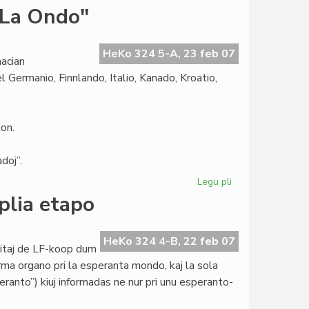
Martinelli
"La Ondo"
proponas
rezolucion
pri
HeKo 324 5-A, 23 feb 07
acian
la
 Germanio, Finnlando, Italio, Kanado, Kroatio,
2008a
on.
doj”.
Legu pli
pri
Internacia
plia etapo
Fotokonkurso
de
"La
HeKo 324 4-B, 22 feb 07
titaj de LF-koop dum
Ondo"
rma organo pri la esperanta mondo, kaj la sola
ranto”) kiuj informadas ne nur pri unu esperanto-