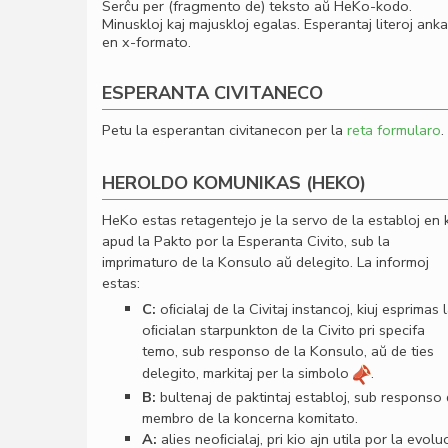
Serĉu per (fragmento de) teksto aŭ HeKo-kodo.
Minuskloj kaj majuskloj egalas. Esperantaj literoj ank
en x-formato.
ESPERANTA CIVITANECO
Petu la esperantan civitanecon per la
reta formularo
.
HEROLDO KOMUNIKAS (HEKO)
HeKo estas retagentejo je la servo de la establoj en 
apud la Pakto por la Esperanta Civito, sub la
imprimaturo de la Konsulo aŭ delegito. La informoj
estas:
C:
oﬁcialaj de la Civitaj instancoj, kiuj esprimas 
oﬁcialan starpunkton de la Civito pri specifa
temo, sub responso de la Konsulo, aŭ de ties
delegito, markitaj per la simbolo
.
B:
bultenaj de paktintaj establoj, sub responso
membro de la koncerna komitato.
A:
alies neoﬁcialaj, pri kio ajn utila por la evolu