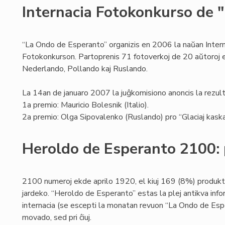
Internacia Fotokonkurso de 
“La Ondo de Esperanto” organizis en 2006 la naŭan Intern
Fotokonkurson. Partoprenis 71 fotoverkoj de 20 aŭtoroj el
Nederlando, Pollando kaj Ruslando.
La 14an de januaro 2007 la juĝkomisiono anoncis la rezult
1a premio: Mauricio Bolesnik (Italio).
2a premio: Olga Sipovalenko (Ruslando) pro “Glaciaj kaska
Heroldo de Esperanto 2100: 
2100 numeroj ekde aprilo 1920, el kiuj 169 (8%) produk
jardeko. “Heroldo de Esperanto” estas la plej antikva info
internacia (se escepti la monatan revuon “La Ondo de Espe
movado, sed pri ĉiuj.