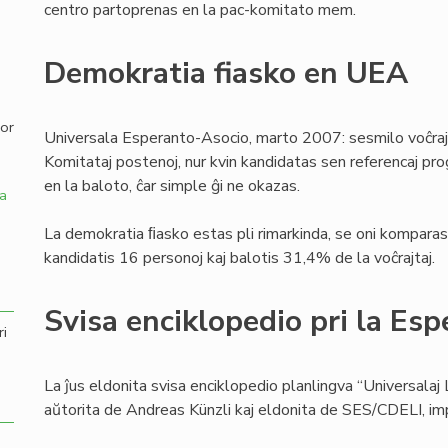
centro partoprenas en la pac-komitato mem.
,
Demokratia fiasko en UEA
por
Universala Esperanto-Asocio, marto 2007: sesmilo voĉraj
Komitataj postenoj, nur kvin kandidatas sen referencaj pro
en la baloto, ĉar simple ĝi ne okazas.
a
La demokratia ﬁasko estas pli rimarkinda, se oni komparas 
kandidatis 16 personoj kaj balotis 31,4% de la voĉrajtaj.
Svisa enciklopedio pri la Esp
ri
La ĵus eldonita svisa enciklopedio planlingva “Universalaj 
aŭtorita de Andreas Künzli kaj eldonita de SES/CDELI, i