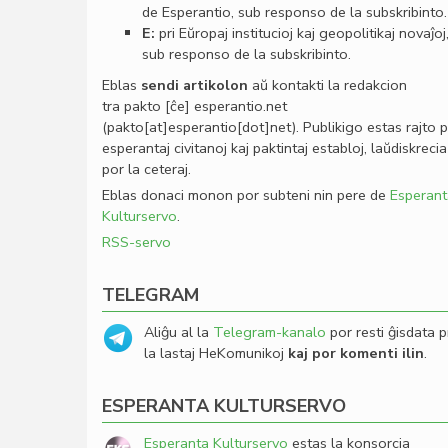
de Esperantio, sub responso de la subskribinto.
E:
pri Eŭropaj institucioj kaj geopolitikaj novaĵoj
sub responso de la subskribinto.
Eblas
sendi
artikolon
aŭ kontakti la redakcion
tra
pakto
[ĉe]
esperantio
.
net
(pakto[at]esperantio[dot]net)
. Publikigo estas rajto 
esperantaj civitanoj kaj paktintaj establoj, laŭdiskrecia
por la ceteraj.
Eblas donaci monon por subteni nin pere de
Esperant
Kulturservo
.
RSS-servo
TELEGRAM
Aliĝu al la
Telegram-kanalo
por resti ĝisdata p
la lastaj HeKomunikoj
kaj por komenti ilin
.
ESPERANTA KULTURSERVO
Esperanta Kulturservo
estas la konsorcia