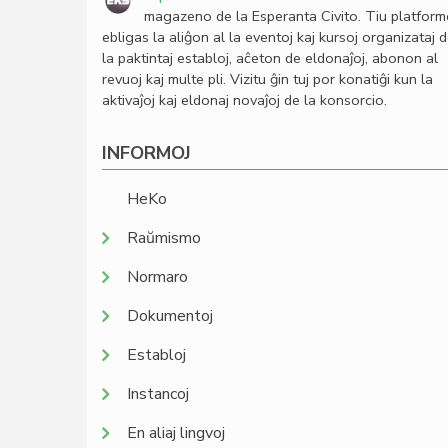
magazeno de la Esperanta Civito. Tiu platfor
ebligas la aliĝon al la eventoj kaj kursoj organizataj 
la paktintaj establoj, aĉeton de eldonaĵoj, abonon al
revuoj kaj multe pli. Vizitu ĝin tuj por konatiĝi kun la
aktivaĵoj kaj eldonaj novaĵoj de la konsorcio.
INFORMOJ
HeKo
Raŭmismo
Normaro
Dokumentoj
Establoj
Instancoj
En aliaj lingvoj