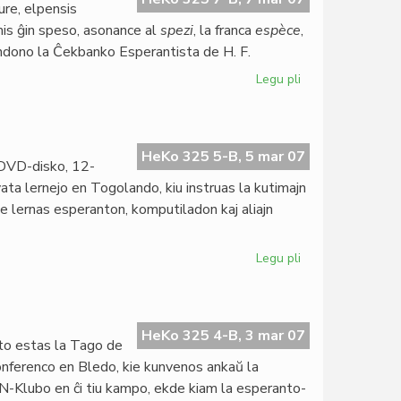
ure, elpensis
mis ĝin speso, asonance al
spezi
, la franca
espèce
,
ondono la Ĉekbanko Esperantista de H. F.
Legu pli
pri
La
speso
estus
centjara
HeKo 325 5-B, 5 mar 07
 DVD-disko, 12-
vata lernejo en Togolando, kiu instruas la kutimajn
rome lernas esperanton, komputiladon kaj aliajn
Legu pli
pri
Filmo
pri
Institut
Zamenhof
HeKo 325 4-B, 3 mar 07
o estas la Tago de
konferenco en Bledo, kie kunvenos ankaŭ la
N-Klubo en ĉi tiu kampo, ekde kiam la esperanto-