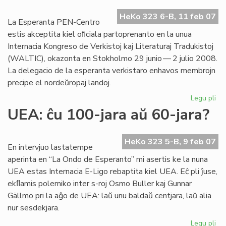
Go
HeKo 323 6-B, 11 feb 07
jar
La Esperanta PEN-Centro
estis akceptita kiel oﬁciala partoprenanto en la unua
Internacia Kongreso de Verkistoj kaj Literaturaj Tradukistoj
(WALTIC), okazonta en Stokholmo 29 junio — 2 julio 2008.
La delegacio de la esperanta verkistaro enhavos membrojn
precipe el nordeŭropaj landoj.
Legu pli
pri
Es
UEA: ĉu 100-jara aŭ 60-jara?
PE
en
WA
HeKo 323 5-B, 9 feb 07
En intervjuo lastatempe
20
aperinta en “La Ondo de Esperanto” mi asertis ke la nuna
UEA estas Internacia E-Ligo rebaptita kiel UEA. Eĉ pli ĵuse,
ekﬂamis polemiko inter s-roj Osmo Buller kaj Gunnar
Gällmo pri la aĝo de UEA: laŭ unu baldaŭ centjara, laŭ alia
nur sesdekjara.
Legu pli
pri