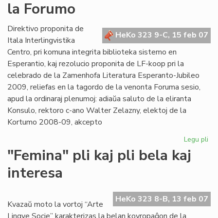
la Forumo
es
an
Direktivo proponita de
HeKo 323 9-C, 15 feb 07
Itala Interlingvistika
Centro, pri komuna integrita biblioteka sistemo en
Esperantio, kaj rezolucio proponita de LF-koop pri la
celebrado de la Zamenhofa Literatura Esperanto-Jubileo
2009, reliefas en la tagordo de la venonta Foruma sesio,
apud la ordinaraj plenumoj: adiaŭa saluto de la eliranta
Konsulo, rektoro c-ano Walter Zelazny, elektoj de la
Kortumo 2008-09, akcepto
Legu pli
pri
Bib
"Femina" pli kaj pli bela kaj
kaj
interesa
Jub
Jar
ĉe
HeKo 323 8-B, 13 feb 07
la
Kvazaŭ moto la vortoj “Arte
Fo
Lingve Socie” karakterizas la belan kovropaĝon de la