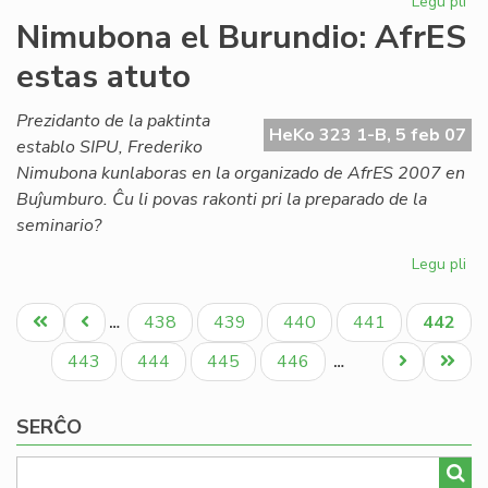
Legu pli
pri
Ak
Nimubona el Burundio: AfrES
de
estas atuto
Es
em
for
Prezidanto de la paktinta
HeKo 323 1-B, 5 feb 07
establo SIPU, Frederiko
Nimubona kunlaboras en la organizado de AfrES 2007 en
Buĵumburo. Ĉu li povas rakonti pri la preparado de la
seminario?
Legu pli
pri
Ni
Pagination
el
Unua
Antaŭa
Paĝo
Paĝo
Paĝo
Paĝo
Aktual
438
439
440
441
442
…
Bur
paĝo
paĝo
paĝo
Af
Paĝo
Paĝo
Paĝo
Paĝo
Next
Last
443
444
445
446
…
es
page
page
at
SERĈO