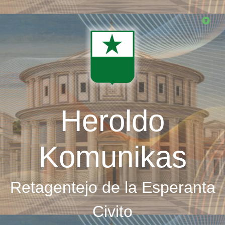
Skip
to
main
content
Heroldo
Komunikas
Retagentejo de la Esperanta
Civito