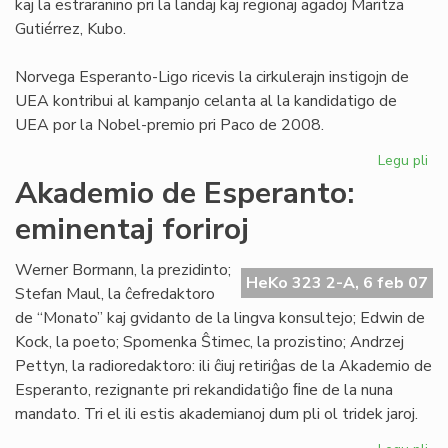
kaj la estraranino pri la landaj kaj regionaj agadoj Maritza
Gutiérrez, Kubo.
Norvega Esperanto-Ligo ricevis la cirkulerajn instigojn de
UEA kontribui al kampanjo celanta al la kandidatigo de
UEA por la Nobel-premio pri Paco de 2008.
Legu pli
pri
NE
Akademio de Esperanto:
pri
eminentaj foriroj
pa
No
al
Werner Bormann, la prezidinto;
HeKo 323 2-A, 6 feb 07
UE
Stefan Maul, la ĉefredaktoro
de “Monato” kaj gvidanto de la lingva konsultejo; Edwin de
Kock, la poeto; Spomenka Ŝtimec, la prozistino; Andrzej
Pettyn, la radioredaktoro: ili ĉiuj retiriĝas de la Akademio de
Esperanto, rezignante pri rekandidatiĝo ﬁne de la nuna
mandato. Tri el ili estis akademianoj dum pli ol tridek jaroj.