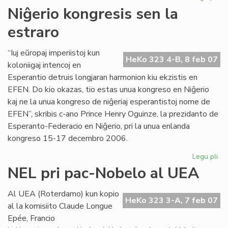
UE
Niĝerio kongresis sen la
ĉu
estraro
10
jar
aŭ
“Iuj eŭropaj imperiistoj kun
HeKo 323 4-B, 8 feb 07
60
koloniigaj intencoj en
jar
Esperantio detruis longjaran harmonion kiu ekzistis en
EFEN. Do kio okazas, tio estas unua kongreso en Niĝerio
kaj ne la unua kongreso de niĝeriaj esperantistoj nome de
EFEN”, skribis c-ano Prince Henry Oguinze, la prezidanto de
Esperanto-Federacio en Niĝerio, pri la unua enlanda
kongreso 15-17 decembro 2006.
Legu pli
pri
Niĝ
NEL pri pac-Nobelo al UEA
ko
se
Al UEA (Roterdamo) kun kopio
la
HeKo 323 3-A, 7 feb 07
al la komisiito Claude Longue
est
Epée, Francio