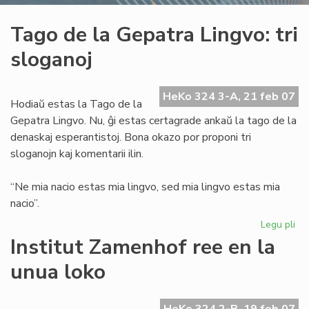
Tago de la Gepatra Lingvo: tri
sloganoj
HeKo 324 3-A, 21 feb 07
Hodiaŭ estas la Tago de la
Gepatra Lingvo. Nu, ĝi estas certagrade ankaŭ la tago de la
denaskaj esperantistoj. Bona okazo por proponi tri
sloganojn kaj komentarii ilin.
“Ne mia nacio estas mia lingvo, sed mia lingvo estas mia
nacio”.
Legu pli
pri
Ta
Institut Zamenhof ree en la
de
unua loko
la
Ge
Lin