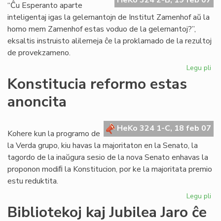
HeKo 324 2-B, 19 feb 07
tri
“Ĉu Esperanto aparte
sl
inteligentaj igas la gelernantojn de Institut Zamenhof aŭ la
homo mem Zamenhof estas voduo de la gelernantoj?”,
eksaltis instruisto alilerneja ĉe la proklamado de la rezultoj
de provekzameno.
Legu pli
pri
Ins
Konstitucia reformo estas
Za
anoncita
re
en
la
HeKo 324 1-C, 18 feb 07
un
Kohere kun la programo de
lo
la Verda grupo, kiu havas la majoritaton en la Senato, la
tagordo de la inaŭgura sesio de la nova Senato enhavas la
proponon modiﬁ la Konstitucion, por ke la majoritata premio
estu reduktita.
Legu pli
pri
Kon
Bibliotekoj kaj Jubilea Jaro ĉe
re