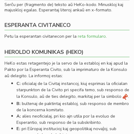
Serĉu per (fragmento de) teksto aŭ HeKo-kodo. Minuskloj kaj
majuskloj egalas. Esperantaj literoj ankaŭ en x-formato.
ESPERANTA CIVITANECO
Petu la esperantan civitanecon per la
reta formularo
.
HEROLDO KOMUNIKAS (HEKO)
HeKo estas retagentejo je la servo de la establoj en kaj apud la
Pakto por la Esperanta Civito, sub la imprimaturo de la Konsulo
aŭ delegito. La informoj estas:
C:
oﬁcialaj de la Civitaj instancoj, kiuj esprimas la oﬁcialan
starpunkton de la Civito pri specifa temo, sub responso de
la Konsulo, aŭ de ties delegito, markitaj per la simbolo
.
B:
bultenaj de paktintaj establoj, sub responso de membro
de la koncerna komitato.
A:
alies neoﬁcialaj, pri kio ajn utila por la evoluo de
Esperantio, sub responso de la subskribinto.
E:
pri Eŭropaj institucioj kaj geopolitikaj novaĵoj, sub