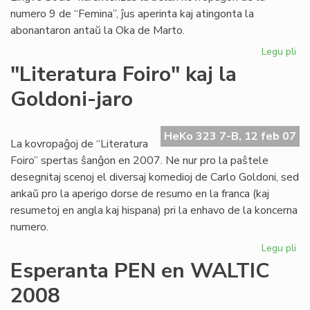
numero 9 de “Femina”, ĵus aperinta kaj atingonta la
abonantaron antaŭ la Oka de Marto.
Legu pli
pri
"F
"Literatura Foiro" kaj la
pli
Goldoni-jaro
kaj
pli
be
HeKo 323 7-B, 12 feb 07
kaj
La kovropaĝoj de “Literatura
int
Foiro” spertas ŝanĝon en 2007. Ne nur pro la paŝtele
desegnitaj scenoj el diversaj komedioj de Carlo Goldoni, sed
ankaŭ pro la aperigo dorse de resumo en la franca (kaj
resumetoj en angla kaj hispana) pri la enhavo de la koncerna
numero.
Legu pli
pri
"Li
Esperanta PEN en WALTIC
Foi
2008
kaj
la