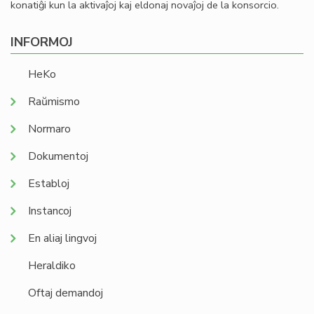
konatiĝi kun la aktivaĵoj kaj eldonaj novaĵoj de la konsorcio.
INFORMOJ
HeKo
Raŭmismo
Normaro
Dokumentoj
Establoj
Instancoj
En aliaj lingvoj
Heraldiko
Oftaj demandoj