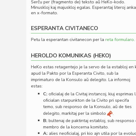
Serĉu per (fragmento de) teksto aŭ HeKo-kodo.
Minuskloj kaj majuskloj egalas. Esperantaj literoj ank
en x-formato.
ESPERANTA CIVITANECO
Petu la esperantan civitanecon per la
reta formularo
.
HEROLDO KOMUNIKAS (HEKO)
HeKo estas retagentejo je la servo de la establoj en 
apud la Pakto por la Esperanta Civito, sub la
imprimaturo de la Konsulo aŭ delegito. La informoj
estas:
C:
oﬁcialaj de la Civitaj instancoj, kiuj esprimas 
oﬁcialan starpunkton de la Civito pri specifa
temo, sub responso de la Konsulo, aŭ de ties
delegito, markitaj per la simbolo
.
B:
bultenaj de paktintaj establoj, sub responso
membro de la koncerna komitato.
A:
alies neoﬁcialaj, pri kio ajn utila por la evolu