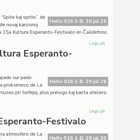
Kultura
Esperanto-
Festivalo
“Spite kaj sprite”, de
HeKo 916 3-B, 30 jul 26
 de novaj kanzonoj
e la 15a Kultura Esperanto-Festivalo en Ĉaŭdefono.
Legu pli
pri
Premiera
ultura Esperanto-
la
kvina
tago
de
mpado sur pado
HeKo 916 2-B, 29 jul 26
Kultura
 la proksimeco de La
Esperanto-
uzeo pri torfejoj, plus prelego kaj kanta ateliero
Festivalo
Legu pli
pri
Destresa
 Esperanto-Festivalo
la
kvara
era atmosfero de La
tago
HeKo 916 1-B, 28 jul 26