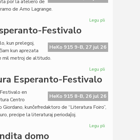
ita por la ateliero de
de
 dramo de Arno Lagrange.
Kultura
Esperanto-
Legu pli
pri
Festivalo
Talia
speranto-Festivalo
la
tria
o, kun prelegoj,
tago
HeKo 915 9-B, 27 jul 26
 ĉiam kun aprezata
de
 mil metroj de altitudo.
Kultura
Esperanto-
Legu pli
pri
Festivalo
Bunta
ra Esperanto-Festivalo
dua
tago
Festivalo en
de
HeKo 915 8-B, 26 jul 26
tura Centro
Kultura
 Giordano, kunĉefredaktoro de “Literatura Foiro”,
Esperanto-
uro, precipe la literaturaj periodaĵoj.
Festivalo
Legu pli
pri
Eminenta
endita domo
unua