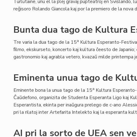
Turlutaine, unu el la plej gravaj pupteatroj en Svislando, lu
reĝisoro Rolando Giancola kaj por la premiero de la nova
Bunta dua tago de Kultura E
a
Tre varia la dua tago de la 15
Kultura Esperanto-Festival
ﬁlmo, ekskurseto, koncerto kaj kultura ĉeesto de Japanio;
gastronomio kaj agrabla vetero, kvazaŭ milde printempa je
Eminenta unua tago de Kultu
a
Eminente bona la unua tago de la 15
Kultura Esperanto-
Ĉaŭdefono, organizita de Studenta Esperanta Ligo kaj Kul
Esperantista, ekinta per inaŭgura prelego de c-ano Alessio
pri la rilatoj inter Artefarita Intelekto kaj la esperanta kult
AI pri la sorto de UEA sen v