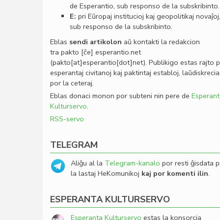
de Esperantio, sub responso de la subskribinto.
E:
pri Eŭropaj institucioj kaj geopolitikaj novaĵoj
sub responso de la subskribinto.
Eblas
sendi
artikolon
aŭ kontakti la redakcion
tra
pakto
[ĉe]
esperantio
.
net
(pakto[at]esperantio[dot]net)
. Publikigo estas rajto 
esperantaj civitanoj kaj paktintaj establoj, laŭdiskrecia
por la ceteraj.
Eblas donaci monon por subteni nin pere de
Esperant
Kulturservo
.
RSS-servo
TELEGRAM
Aliĝu al la
Telegram-kanalo
por resti ĝisdata p
la lastaj HeKomunikoj
kaj por komenti ilin
.
ESPERANTA KULTURSERVO
Esperanta Kulturservo
estas la konsorcia