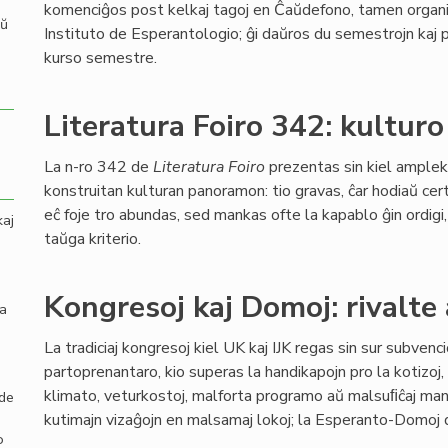
komenciĝos post kelkaj tagoj en Ĉaŭdefono, tamen organi
aŭ
Instituto de Esperantologio; ĝi daŭros du semestrojn kaj 
kurso semestre.
Literatura Foiro 342: kulturo
La n-ro 342 de
Literatura Foiro
prezentas sin kiel amplek
konstruitan kulturan panoramon: tio gravas, ĉar hodiaŭ ce
eĉ foje tro abundas, sed mankas ofte la kapablo ĝin ordigi, 
kaj
taŭga kriterio.
Kongresoj kaj Domoj: rivalte 
la
La tradiciaj kongresoj kiel UK kaj IJK regas sin sur subvenc
partoprenantaro, kio superas la handikapojn pro la kotizoj
klimato, veturkostoj, malforta programo aŭ malsuﬁĉaj manĝo
 de
kutimajn vizaĝojn en malsamaj lokoj; la Esperanto-Domoj d
o