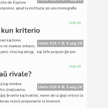
zita de Esplora
proponos, apud la institucia, po unu monograﬁa
Legu pli
pri
Novaĵo
 kun kriterio
en
la
san kaj bone
programo
HeKo 916 7-B, 6 aŭg 26
rte ne mankas enhavo,
de
pesi, stuci kaj decigi… kaj ĉefe proponi ĝin per
la
kurso
pri
Legu pli
pri
literaturo
Literatura
aŭ rivale?
Foiro
342:
ioj kaj nombra
kulturo
HeKo 916 6-B, 5 aŭg 26
, tro (mal)varma
kun
j (kvante kaj kvalite), nome de la ĝojo retrovi la
kriterio
evas rezisti proponante la inverson.