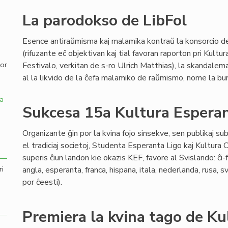
La parodokso de LibFol
,
Esence antiraŭmisma kaj malamika kontraŭ la konsorcio de
(rifuzante eĉ objektivan kaj tial favoran raporton pri Kultu
por
Festivalo, verkitan de s-ro Ulrich Matthias), la skandale
al la likvido de la ĉefa malamiko de raŭmismo, nome la b
a
Sukcesa 15a Kultura Esperan
Organizante ĝin por la kvina fojo sinsekve, sen publikaj sub
el tradiciaj societoj, Studenta Esperanta Ligo kaj Kultura
superis ĉiun landon kie okazis KEF, favore al Svislando: ĉi-
ri
angla, esperanta, franca, hispana, itala, nederlanda, rusa, s
por ĉeesti).
Premiera la kvina tago de Ku