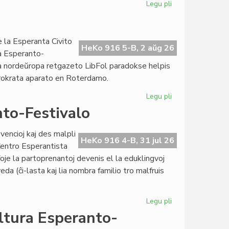
Legu pli
pri
Kongresoj
kaj
Domoj:
 la Esperanta Civito
rivalte
HeKo 916 5-B, 2 aŭg 26
ra Esperanto-
aŭ
ma nordeŭropa retgazeto LibFol paradokse helpis
rivale?
urokrata aparato en Roterdamo.
Legu pli
pri
La
to-Festivalo
parodokso
de
vencioj kaj des malpli
LibFol
HeKo 916 4-B, 31 jul 26
 Centro Esperantista
foje la partoprenantoj devenis el la eduklingvoj
veda (ĉi-lasta kaj lia nombra familio tro malfruis
Legu pli
pri
Sukcesa
ltura Esperanto-
15a