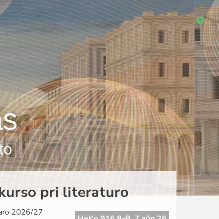
as
to
urso pri literaturo
 jaro 2026/27
HeKo 916 8-B, 7 aŭg 26