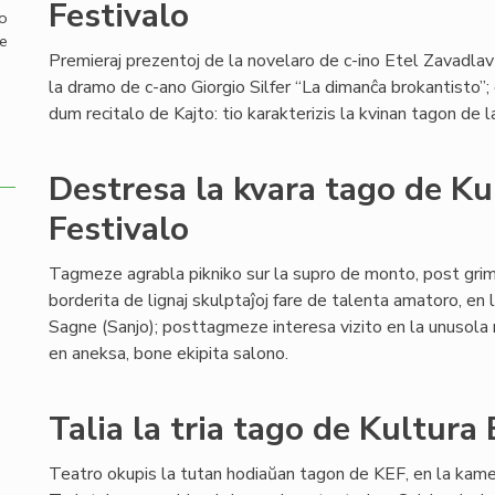
Festivalo
mo
de
Premieraj prezentoj de la novelaro de c-ino Etel Zavadlav 
la dramo de c-ano Giorgio Silfer “La dimanĉa brokantisto”;
dum recitalo de Kajto: tio karakterizis la kvinan tagon d
Destresa la kvara tago de K
Festivalo
Tagmeze agrabla pikniko sur la supro de monto, post gri
borderita de lignaj skulptaĵoj fare de talenta amatoro, en
Sagne (Sanjo); posttagmeze interesa vizito en la unusola m
en aneksa, bone ekipita salono.
Talia la tria tago de Kultura
Teatro okupis la tutan hodiaŭan tagon de KEF, en la kam