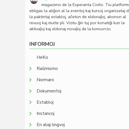
magazeno de la Esperanta Civito. Tiu platfor
ebligas la aliĝon al la eventoj kaj kursoj organizataj 
la paktintaj establoj, aĉeton de eldonaĵoj, abonon al
revuoj kaj multe pli. Vizitu ĝin tuj por konatiĝi kun la
aktivaĵoj kaj eldonaj novaĵoj de la konsorcio.
INFORMOJ
HeKo
Raŭmismo
Normaro
Dokumentoj
Establoj
Instancoj
En aliaj lingvoj