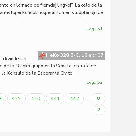
de
nto en lernado de fremdaj lingvoj”. La celo de la
ITEB
perantistoj enkonduki esperanton en studplanojn de
2007
Legu pli
pri
Didaktika
kolokvo
en
Moskvo
HeKo 328 5-C, 16 apr 07
ian kvindekan
e de la Blanka grupo en la Senato, estrata de
e la Konsulo de la Esperanta Civito.
Legu pli
pri
Ora
jubileo
tuala
Paĝo
Paĝo
Paĝo
Paĝo
Last
8
439
440
441
442
…
de
ĝo
page
Gbeglo
Next
Koffi
page