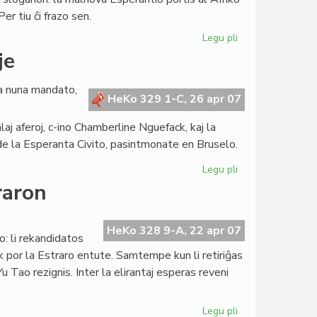
brile
er tiu ĉi frazo sen.
Legu pli
pri
Afriko
je
en
la
la nuna mandato,
fokuso
HeKo 329 1-C, 26 apr 07
de
aj aferoj, c-ino Chamberline Nguefack, kaj la
la
Kapitulo
 de la Esperanta Civito, pasintmonate en Bruselo.
Legu pli
pri
La
raron
Kapitulo
kunsidas
unuafoje
HeKo 328 9-A, 22 apr 07
: li rekandidatos
 por la Estraro entute. Samtempe kun li retiriĝas
u Tao rezignis. Inter la elirantaj esperas reveni
Legu pli
pri