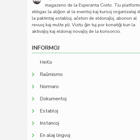
magazeno de la Esperanta Civito. Tiu platfor
ebligas la aliĝon al la eventoj kaj kursoj organizataj 
la paktintaj establoj, aĉeton de eldonaĵoj, abonon al
revuoj kaj multe pli. Vizitu ĝin tuj por konatiĝi kun la
aktivaĵoj kaj eldonaj novaĵoj de la konsorcio.
INFORMOJ
HeKo
Raŭmismo
Normaro
Dokumentoj
Establoj
Instancoj
En aliaj lingvoj