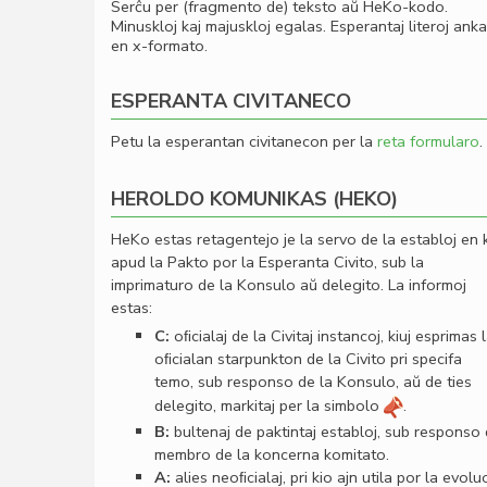
Serĉu per (fragmento de) teksto aŭ HeKo-kodo.
Minuskloj kaj majuskloj egalas. Esperantaj literoj ank
en x-formato.
ESPERANTA CIVITANECO
Petu la esperantan civitanecon per la
reta formularo
.
HEROLDO KOMUNIKAS (HEKO)
HeKo estas retagentejo je la servo de la establoj en 
apud la Pakto por la Esperanta Civito, sub la
imprimaturo de la Konsulo aŭ delegito. La informoj
estas:
C:
oﬁcialaj de la Civitaj instancoj, kiuj esprimas 
oﬁcialan starpunkton de la Civito pri specifa
temo, sub responso de la Konsulo, aŭ de ties
delegito, markitaj per la simbolo
.
B:
bultenaj de paktintaj establoj, sub responso
membro de la koncerna komitato.
A:
alies neoﬁcialaj, pri kio ajn utila por la evolu