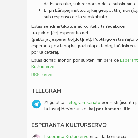
de Esperantio, sub responso de la subskribinto.
E:
pri Eŭropaj institucioj kaj geopolitikaj novaĵoj
sub responso de la subskribinto.
Eblas
sendi
artikolon
aŭ kontakti la redakcion
tra
pakto
[ĉe]
esperantio
.
net
(pakto[at]esperantio[dot]net)
. Publikigo estas rajto 
esperantaj civitanoj kaj paktintaj establoj, laŭdiskrecia
por la ceteraj.
Eblas donaci monon por subteni nin pere de
Esperant
Kulturservo
.
RSS-servo
TELEGRAM
Aliĝu al la
Telegram-kanalo
por resti ĝisdata p
la lastaj HeKomunikoj
kaj por komenti ilin
.
ESPERANTA KULTURSERVO
Esperanta Kulturservo
estas la konsorcia