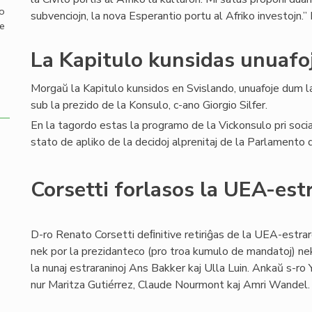
mo
subvenciojn, la nova Esperantio portu al Afriko investojn.” P
de
La Kapitulo kunsidas unuafo
Morgaŭ la Kapitulo kunsidos en Svislando, unuafoje dum 
sub la prezido de la Konsulo, c-ano Giorgio Silfer.
En la tagordo estas la programo de la Vickonsulo pri social
stato de apliko de la decidoj alprenitaj de la Parlamento
Corsetti forlasos la UEA-est
D-ro Renato Corsetti deﬁnitive retiriĝas de la UEA-estraro
nek por la prezidanteco (pro troa kumulo de mandatoj) nek
la nunaj estraraninoj Ans Bakker kaj Ulla Luin. Ankaŭ s-ro Y
nur Maritza Gutiérrez, Claude Nourmont kaj Amri Wandel.