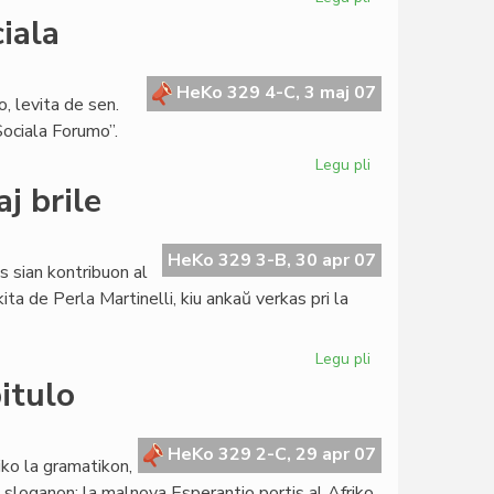
Zelazny
iala
verkos
libron
pri
HeKo 329 4-C, 3 maj 07
, levita de sen.
Zamenhof
ociala Forumo”.
Legu pli
pri
Lingva
aj brile
Komitato
pri
socia/sociala
HeKo 329 3-B, 30 apr 07
s sian kontribuon al
ita de Perla Martinelli, kiu ankaŭ verkas pri la
Legu pli
pri
Literatura
itulo
Foiro
226:
aprile
HeKo 329 2-C, 29 apr 07
iko la gramatikon,
kaj
an sloganon: la malnova Esperantio portis al Afriko