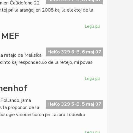
on en Ĉaŭdefono 22
oj pri la aranĝoj en 2008 kaj la elektoj de la
Legu pli
pri
Asembleo
i MEF
2007
de
la
HeKo 329 6-B, 6 maj 07
la retejo de Meksika
Esperanta
ndinto kaj respondeculo de la retejo, mi povas
PEN
Legu pli
pri
Demento
amenhof
post
misfamigo
 Pollando, jama
pri
HeKo 329 5-B, 5 maj 07
s la proponon de la
MEF
ologie valoran libron pri Lazaro Ludoviko
Legu pli
pri