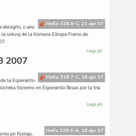
Corsetti
forlasos
la
UEA-
HeKo 328 8-C, 21 apr 07
a delegito, c-ano
estraron
pri la sekvoj de la Komuna Eŭropa Framo de
07.
Legu pli
pri
Kolokvo
EB 2007
pri
KEFR
en
HeKo 328 7-C, 18 apr 07
o de la Esperanto-
Parizo
blioteka Sistemo en Esperantio ﬁksas por la tria
Legu pli
pri
Jam
o
tri
iniciatoj
okaze
HeKo 328 6-A, 18 apr 07
mio pri Klerigo,