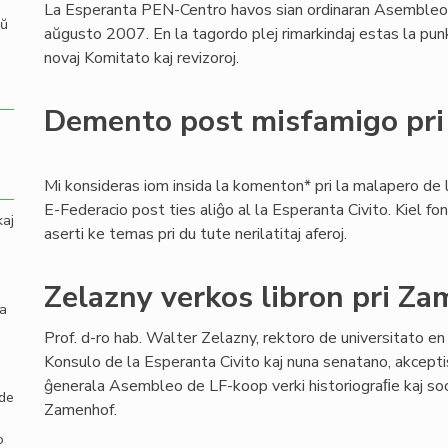
La Esperanta PEN-Centro havos sian ordinaran Asemble
aŭ
aŭgusto 2007. En la tagordo plej rimarkindaj estas la punkt
novaj Komitato kaj revizoroj.
Demento post misfamigo pr
Mi konsideras iom insida la komenton* pri la malapero de 
E-Federacio post ties aliĝo al la Esperanta Civito. Kiel fo
kaj
aserti ke temas pri du tute nerilatitaj aferoj.
Zelazny verkos libron pri Z
la
Prof. d-ro hab. Walter Zelazny, rektoro de universitato en
Konsulo de la Esperanta Civito kaj nuna senatano, akcepti
ĝenerala Asembleo de LF-koop verki historiograﬁe kaj soci
 de
Zamenhof.
o