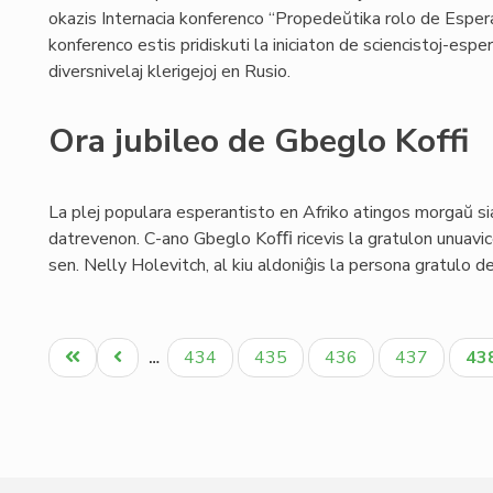
okazis Internacia konferenco “Propedeŭtika rolo de Espera
konferenco estis pridiskuti la iniciaton de sciencistoj-es
diversnivelaj klerigejoj en Rusio.
Ora jubileo de Gbeglo Koffi
La plej populara esperantisto en Afriko atingos morgaŭ s
datrevenon. C-ano Gbeglo Koﬃ ricevis la gratulon unuavic
sen. Nelly Holevitch, al kiu aldoniĝis la persona gratulo d
Pagination
Unua
Antaŭa
Paĝo
Paĝo
Paĝo
Paĝo
Ak
434
435
436
437
43
…
paĝo
paĝo
pa