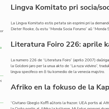
Lingva Komitato pri socia/soc
,
La Lingva Komitato estis petata sin esprimi pri la demando
Dieter Rooke, ĉu estu “Monda Socia Forumo” aŭ “Monda S
por
Literatura Foiro 226: aprile k
a
La numero 226 de “Literatura Foiro” (aprilo 2007) daŭriga
la Goldoni-jaro per la unua akto de “La ruza vidvino”, traduk
lingva specifeco en ĉi tiu komedio de la venecia majstro.
ri
Afriko en la fokuso de la Kap
“Civitano Gbeglo Koﬃ aŭtoris la frazon: UEA portis al Afr
la Civito portis al Afriko la kulturon. Mi ŝatus proponi du