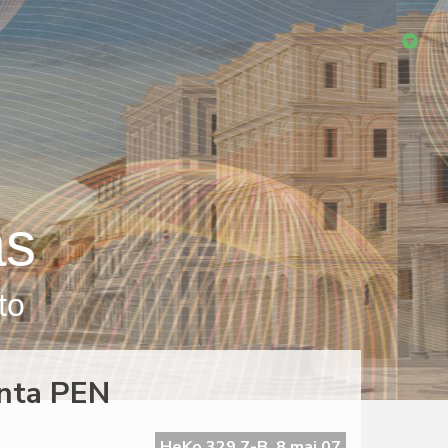
as
to
anta PEN
HeKo 329 7-B, 8 maj 07